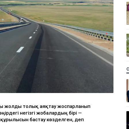
ғы жолды толық аяқтау жоспарланып
ңірдегі негізгі жобалардың бірі —
 құрылысын бастау көзделген, деп