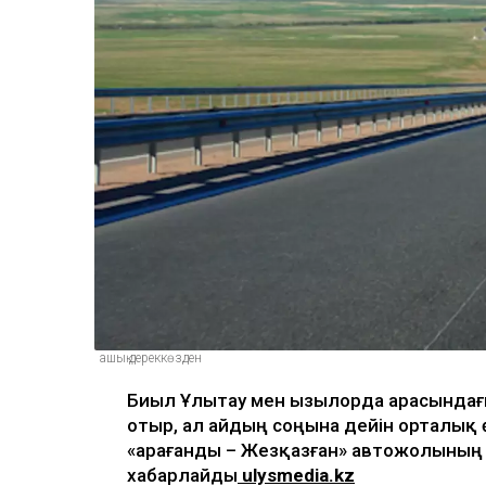
ашық дереккөзден
Биыл Ұлытау мен Қызылорда арасында
отыр, ал айдың соңына дейін орталық ө
«Қарағанды – Жезқазған» автожолының
хабарлайды
ulysmedia.kz