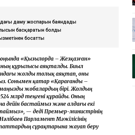
ң алдағы даму жоспарын баяндады
облысын басқаратын болды
қызметінен босатты
соңында «Қызылорда – Жезқазған»
ың құрылысы аяқталды. Биыл
ндағы жолды толық аяқтап, оны
мыз. Сонымен қатар «Қарағанды –
маңызды жобалардың бірі. Жолдың
524 млрд теңгені құрайды. Оның
на дейін бастаймыз және алдағы екі
таймыз», — деді Премьер-министрінің
 Нәлібаев Парламент Мәжілісінің
таттардың сұрақтарына жауап беру