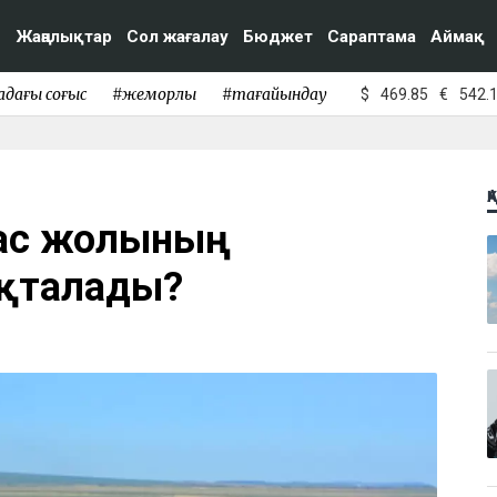
Жаңалықтар
Сол жағалау
Бюджет
Сараптама
Аймақ
адағы соғыс
#жемқорлық
#тағайындау
$
469.85
€
542.
Қ
тас жолының
қталады?