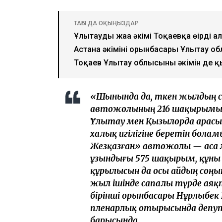
ТАҒЫ ДА ОҚЫҢЫЗДАР
Ұлытаудың жаңа әкімі Тоқаевқа өңірді
Астана әкімінің орынбасары Ұлытау 
Тоқаев Ұлытау облысының әкімін де 
«Шынында да, өткен жылдың 
автожолының 216 шақырымын
Ұлытау мен Қызылорда арасы
халық игілігіне беретін бола
Жезқазған» автожолы — аса 
ұзындығы 575 шақырым, құны 
құрылысын да осы айдың соңы
жыл ішінде сапалы түрде аяқ
бірінші орынбасары Нұрлыбек
пленарлық отырысында депу
барысында.