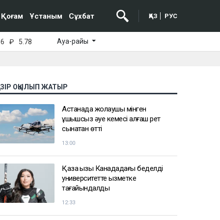
Қоғам
Ұстаным
Сұхбат
ҚАЗ
РУС
Ауа-райы
16
₽
5.78
АЗІР ОҚЫЛЫП ЖАТЫР
Астанада жолаушы мінген
ұшқышсыз әуе кемесі алғаш рет
сынақтан өтті
13:00
Қазақ қызы Канададағы беделді
университетте қызметке
тағайындалды
12:33