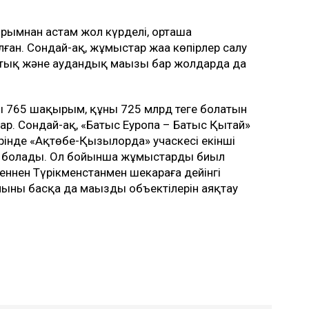
рымнан астам жол күрделі, орташа
ған. Сондай-ақ, жұмыстар жаңа көпірлер салу
тық және аудандық маңызы бар жолдарда да
 765 шақырым, құны 725 млрд теңге болатын
ар. Сондай-ақ, «Батыс Еуропа – Батыс Қытай»
ерінде «Ақтөбе-Қызылорда» учаскесі екінші
ын болады. Ол бойынша жұмыстарды биыл
еннен Түрікменстанмен шекараға дейінгі
ның басқа да маңызды объектілерін аяқтау