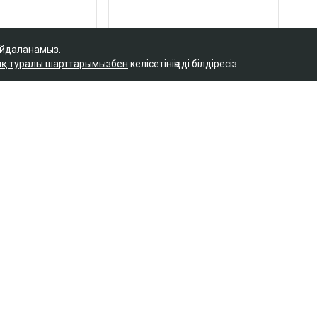
айдаланамыз.
қ туралы шарттарымызбен
келісетініңізді білдіресіз.
Қ
байланысты сотталған
а кәсіпкер пәтер