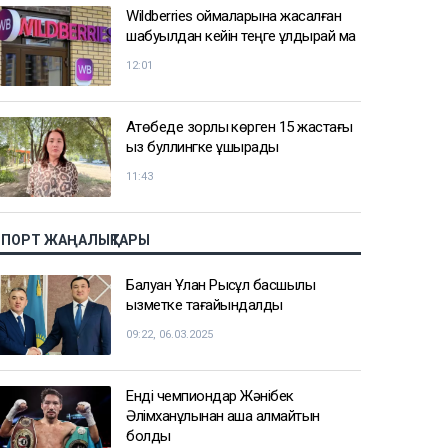
Wildberries қоймаларына жасалған
шабуылдан кейін теңге құлдырай ма
12:01
Ақтөбеде зорлық көрген 15 жастағы
қыз буллингке ұшырады
11:43
СПОРТ ЖАҢАЛЫҚТАРЫ
Балуан Ұлан Рысқұл басшылық
қызметке тағайындалды
09:22, 06.03.2025
Енді чемпиондар Жәнібек
Әлімханұлынан қаша алмайтын
болды