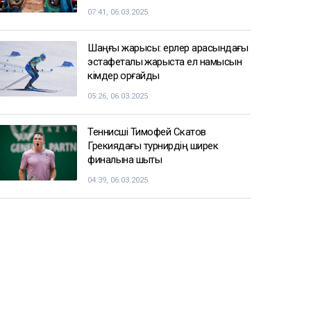
07:41, 06.03.2025
Шаңғы жарысы: ерлер арасындағы
эстафеталық жарыста ел намысын
кімдер қорғайды
05:26, 06.03.2025
Теннисші Тимофей Скатов
Грекиядағы турнирдің ширек
финалына шықты
04:39, 06.03.2025