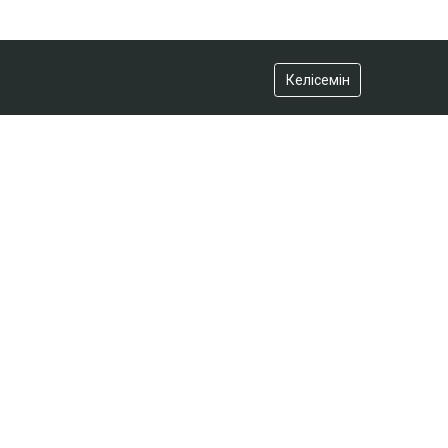
Келісемін
АЗІР ОҚЫЛЫП ЖАТЫР
Астанада жолаушы мінген
ұшқышсыз әуе кемесі алғаш рет