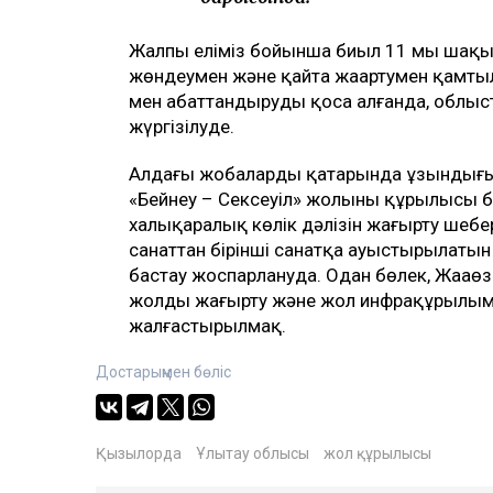
Жалпы еліміз бойынша биыл 11 мың шақы
жөндеумен және қайта жаңартумен қамтыл
мен абаттандыруды қоса алғанда, облыс
жүргізілуде.
Алдағы жобалардың қатарында ұзындығы
«Бейнеу – Сексеуіл» жолының құрылысы б
халықаралық көлік дәлізін жаңғырту шеңб
санаттан бірінші санатқа ауыстырылат
бастау жоспарлануда. Одан бөлек, Жаңаөз
жолды жаңғырту және жол инфрақұрылымы
жалғастырылмақ.
Достарыңмен бөліс
Қызылорда
Ұлытау облысы
жол құрылысы