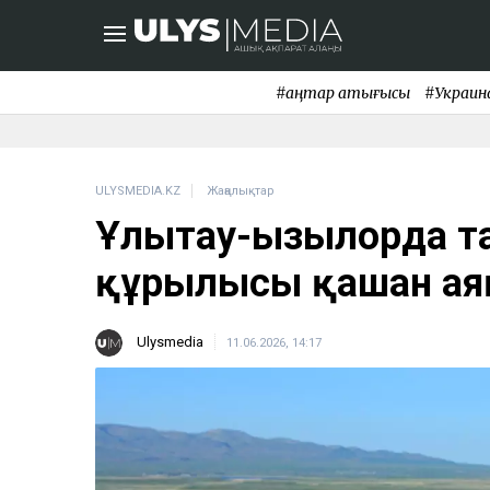
#қаңтар қақтығысы
#Украин
ULYSMEDIA.KZ
Жаңалықтар
Ұлытау-Қызылорда 
құрылысы қашан ая
Ulysmedia
11.06.2026, 14:17