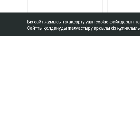
Біз сайт жұмысын жақсарту үшін cookie файлдарын п
Сайтты қолдануды жалғастыру арқылы сіз
құпиялылы
ULYSMEDIA.KZ
Жаңалықтар
100 жылқы дауына 
ақтөбелік жылқышығ