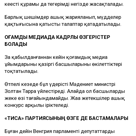
кеңестің құрамы да теңгерімді негізде жасақталады.
Барлық шешімдер ашық жарияланып, мүдделер
қақтығысына қатысты талаптар қатаңдатылады.
ҚОҒАМДЫҚ МЕДИАДА КАДРЛЫҚ ӨЗГЕРІСТЕР
БОЛАДЫ
Заң қабылданғаннан кейін қоғамдық медиа
ұйымдарының қазіргі басшыларының өкілеттіктері
тоқтатылады.
Өтпелі кезеңде бұл үдерісті Мәдениет министрі
Золтан Тарра үйлестіреді. Алайда ол басшыларды
жеке өзі тағайындамайды. Жаңа жетекшілер ашық
конкурс арқылы іріктеледі.
«ТИСА» ПАРТИЯСЫНЫҢ ӨЗГЕ ДЕ БАСТАМАЛАРЫ
Бұған дейін Венгрия парламенті депутаттардың