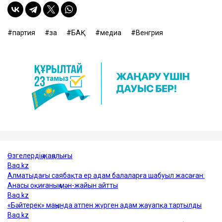
партия
заң
БАҚ
медиа
Венгрия