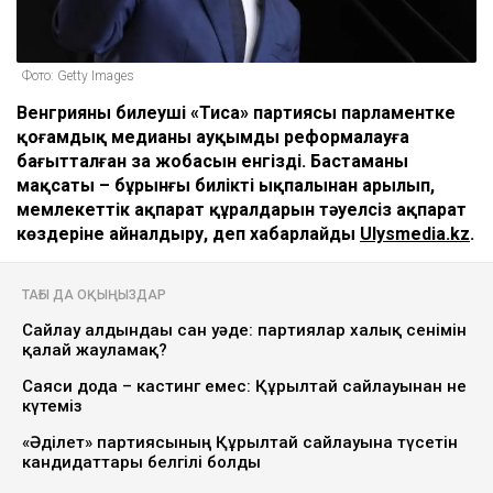
Фото: Getty Images
Венгрияның билеуші «Тиса» партиясы парламентке
қоғамдық медианы ауқымды реформалауға
бағытталған заң жобасын енгізді. Бастаманың
мақсаты – бұрынғы биліктің ықпалынан арылып,
мемлекеттік ақпарат құралдарын тәуелсіз ақпарат
көздеріне айналдыру, деп хабарлайды
Ulysmedia.kz
.
ТАҒЫ ДА ОҚЫҢЫЗДАР
Сайлау алдындағы сан уәде: партиялар халық сенімін
қалай жауламақ?
Саяси дода – кастинг емес: Құрылтай сайлауынан не
күтеміз
«Әділет» партиясының Құрылтай сайлауына түсетін
кандидаттары белгілі болды