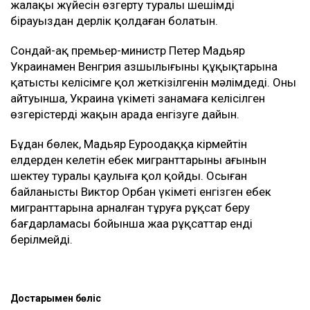
жалақы жүйесін өзгерту туралы шешімді
бірауыздан дерлік қолдаған болатын.
Сондай-ақ премьер-министр Петер Мадьяр
Украинамен Венгрия азшылығының құқықтарына
қатысты келісімге қол жеткізілгенін мәлімдеді. Оның
айтуынша, Украина үкіметі заңнамаға келісілген
өзгерістерді жақын арада енгізуге дайын.
Бұдан бөлек, Мадьяр Еуроодаққа кірмейтін
елдерден келетін еңбек мигранттарының ағынын
шектеу туралы қаулыға қол қойды. Осыған
байланысты Виктор Орбан үкіметі енгізген еңбек
мигранттарына арналған тұруға рұқсат беру
бағдарламасы бойынша жаңа рұқсаттар енді
берілмейді.
Достарыңмен бөліс