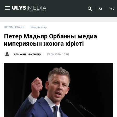
ҚАЗ
РУС
ULYSMEDIA.KZ
Жаңалықтар
Петер Мадьяр Орбанның медиа
империясын жоюға кірісті
Қалижан Бектемір
13.06.2026, 15:01