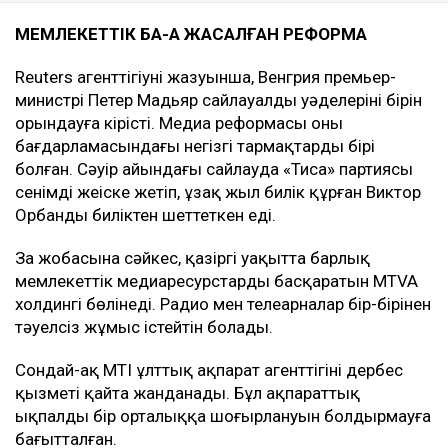
МЕМЛЕКЕТТІК БАҚ-ҚА ЖАСАЛҒАН РЕФОРМА
Reuters агенттігіyнің жазуынша, Венгрия премьер-
министрі Петер Мадьяр сайлауалды уәделерінің бірін
орындауға кірісті. Медиа реформасы оның
бағдарламасындағы негізгі тармақтардың бірі
болған. Сәуір айындағы сайлауда «Тиса» партиясы
сенімді жеңіске жетіп, ұзақ жыл билік құрған Виктор
Орбанды биліктен шеттеткен еді.
Заң жобасына сәйкес, қазіргі уақытта барлық
мемлекеттік медиаресурстарды басқаратын MTVA
холдингі бөлінеді. Радио мен телеарналар бір-бірінен
тәуелсіз жұмыс істейтін болады.
Сондай-ақ MTI ұлттық ақпарат агенттігінің дербес
қызметі қайта жанданады. Бұл ақпараттық
ықпалдың бір орталыққа шоғырлануын болдырмауға
бағытталған.