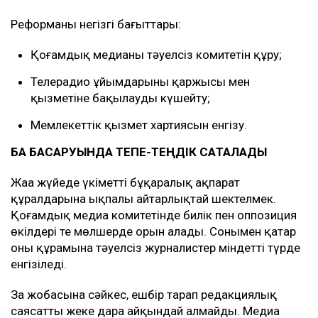
Реформаның негізгі бағыттары:
Қоғамдық медианың тәуелсіз комитетін құру;
Телерадио ұйымдарының қаржысы мен
қызметіне бақылауды күшейту;
Мемлекеттік қызмет хартиясын енгізу.
БАҚ БАСҚАРУЫНДА ТЕПЕ-ТЕҢДІК САҚТАЛАДЫ
Жаңа жүйеде үкіметтің бұқаралық ақпарат
құралдарына ықпалы айтарлықтай шектелмек.
Қоғамдық медиа комитетінде билік пен оппозиция
өкілдері тең мөлшерде орын алады. Сонымен қатар
оның құрамына тәуелсіз журналистер міндетті түрде
енгізіледі.
Заң жобасына сәйкес, ешбір тарап редакциялық
саясатты жеке дара айқындай алмайды. Медиа