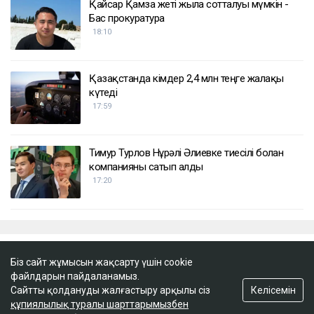
ҚАЗІР ОҚЫЛЫП ЖАТЫР
Доллар бағамы үш күн қатарынан төмендеді
18:52
Қайсар Қамза жеті жылға сотталуы мүмкін -
Бас прокуратура
18:10
Қазақстанда кімдер 2,4 млн теңге жалақы
күтеді
Біз сайт жұмысын жақсарту үшін cookie
17:59
файлдарын пайдаланамыз.
Келісемін
Сайтты қолдануды жалғастыру арқылы сіз
құпиялылық туралы шарттарымызбен