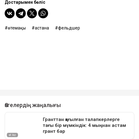
Достарыңмен бөліс
өтемақы
астана
фельдшер