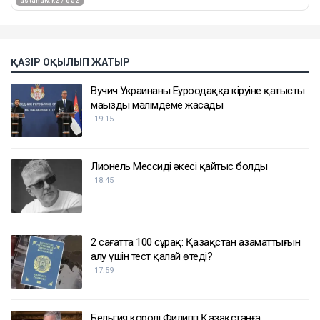
ҚАЗІР ОҚЫЛЫП ЖАТЫР
Вучич Украинаның Еуроодаққа кіруіне қатысты
маңызды мәлімдеме жасады
19:15
Лионель Мессидің әкесі қайтыс болды
18:45
2 сағатта 100 сұрақ: Қазақстан азаматтығын
алу үшін тест қалай өтеді?
17:59
Бельгия королі Филипп Қазақстанға