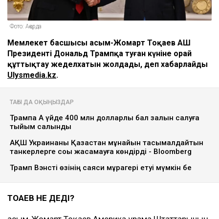
Фото: Ақорда
Мемлекет басшысы Қасым-Жомарт Тоқаев АҚШ
Президенті Дональд Трампқа туған күніне орай
құттықтау жеделхатын жолдады, деп хабарлайды
Ulysmedia.kz
.
ТАҒЫ ДА ОҚЫҢЫЗДАР
Трампқа Ақ үйде 400 млн долларлық бал залын салуға
тыйым салынды
АҚШ Украинаны Қазақстан мұнайын тасымалдайтын
танкерлерге соққы жасамауға көндірді - Bloomberg
Трамп Вэнсті өзінің саяси мұрагері етуі мүмкін бе
ТОҚАЕВ НЕ ДЕДІ?