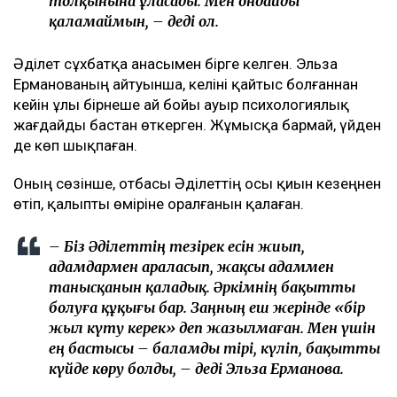
толқынына ұласады. Мен ондайды
қаламаймын, – деді ол.
Әділет сұхбатқа анасымен бірге келген. Эльза
Ерманованың айтуынша, келіні қайтыс болғаннан
кейін ұлы бірнеше ай бойы ауыр психологиялық
жағдайды бастан өткерген. Жұмысқа бармай, үйден
де көп шықпаған.
Оның сөзінше, отбасы Әділеттің осы қиын кезеңнен
өтіп, қалыпты өміріне оралғанын қалаған.
– Біз Әділеттің тезірек есін жиып,
адамдармен араласып, жақсы адаммен
танысқанын қаладық. Әркімнің бақытты
болуға құқығы бар. Заңның еш жерінде «бір
жыл күту керек» деп жазылмаған. Мен үшін
ең бастысы – баламды тірі, күліп, бақытты
күйде көру болды, – деді Эльза Ерманова.