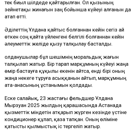
тек биыл шілдеде қайтарылған. Ол қызының
зейнетақы жинағын заң бойынша күйеуі алғанын да
атап өтті.
Әділеттің Ұлдана қайтыс болғаннан кейін сегіз ай
өткен соң қайта үйленгені белгілі болғаннан кейін
әлеуметтік желіде қызу талқылау басталды.
Қолданушылар бұл шешімнің моральдық жағын
талқылап жатыр. Бір тарап марқұмның күйеуі жаңа
өмір бастауға құқылы екенін айтса, енді бірі оның
жаңа некеге тұруға асыққанын айтып, марқұмның
ата-анасының ұстанымын қолдады.
Еске салайық, 23 жастағы фельдшер Ұлдана
Мырзуан 2025 жылдың қарашасында Астанада
қызметтік міндетін атқарып жүрген кезінде үстіне
кондиционер құлап, қаза тапқан. Оның өліміне
қатысты қылмыстық іс тергеліп жатыр.