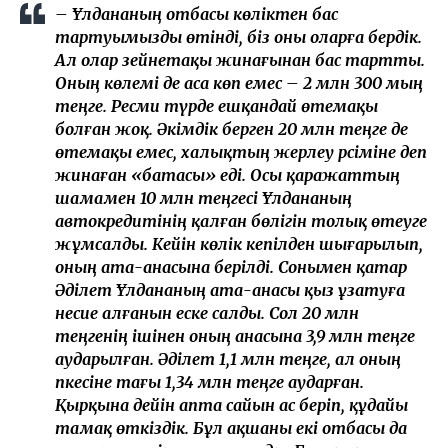
– Ұлдананың отбасы көліктен бас
тартуымызды өтінді, біз оны оларға бердік.
Ал олар зейнетақы жинағынан бас тартты.
Оның көлемі де аса көп емес – 2 млн 300 мың
теңге. Ресми түрде ешқандай өтемақы
болған жоқ. Әкімдік берген 20 млн теңге де
өтемақы емес, халықтың жерлеу рәсіміне деп
жинаған «батасы» еді. Осы қаражаттың
шамамен 10 млн теңгесі Ұлдананың
автокредитінің қалған бөлігін толық өтеуге
жұмсалды. Кейін көлік кепілден шығарылып,
оның ата-анасына берілді. Сонымен қатар
Әділет Ұлдананың ата-анасы қыз ұзатуға
несие алғанын еске салды. Сол 20 млн
теңгенің ішінен оның анасына 3,9 млн теңге
аударылған. Әділет 1,1 млн теңге, ал оның
әпкесіне тағы 1,34 млн теңге аударған.
Қырқына дейін апта сайын ас беріп, құдайы
тамақ өткіздік. Бұл ақшаны екі отбасы да