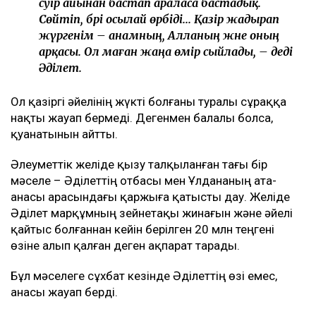
сәуір айынан бастап араласа бастадық.
Сөйтіп, бәрі осылай өрбіді... Қазір жадырап
жүргенім – анамның, Алланың және оның
арқасы. Ол маған жаңа өмір сыйлады, – деді
Әділет.
Ол қазіргі әйелінің жүкті болғаны туралы сұраққа
нақты жауап бермеді. Дегенмен балалы болса,
қуанатынын айтты.
Әлеуметтік желіде қызу талқыланған тағы бір
мәселе – Әділеттің отбасы мен Ұлдананың ата-
анасы арасындағы қаржыға қатысты дау. Желіде
Әділет марқұмның зейнетақы жинағын және әйелі
қайтыс болғаннан кейін берілген 20 млн теңгені
өзіне алып қалған деген ақпарат тарады.
Бұл мәселеге сұхбат кезінде Әділеттің өзі емес,
анасы жауап берді.