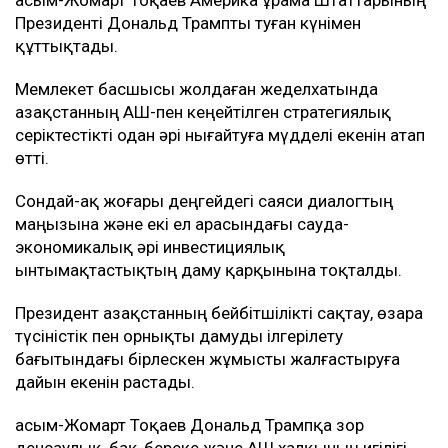
Қасым-Жомарт Тоқаев Америка Құрама Штаттарының
Президенті Дональд Трампты туған күнімен
құттықтады.
Мемлекет басшысы жолдаған жеделхатында
Қазақстанның АҚШ-пен кеңейтілген стратегиялық
серіктестікті одан әрі нығайтуға мүдделі екенін атап
өтті.
Сондай-ақ жоғары деңгейдегі саяси диалогтың
маңызына және екі ел арасындағы сауда-
экономикалық әрі инвестициялық
ынтымақтастықтың даму қарқынына тоқталды.
Президент Қазақстанның бейбітшілікті сақтау, өзара
түсіністік пен орнықты дамуды ілгерілету
бағытындағы бірлескен жұмысты жалғастыруға
дайын екенін растады.
Қасым-Жомарт Тоқаев Дональд Трампқа зор