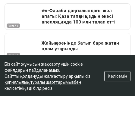
Біз сайт жұмысын жақсарту үшін cookie
файлдарын пайдаланамыз.
Келісемін
Сайтты қолдануды жалғастыру арқылы сіз
құпиялылық туралы шарттарымызбен
келісетініңізді білдіресіз.