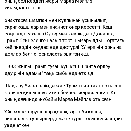
оның сол кездегі жары Марла Мэйплз
ұйымдастырған.
Қонақтарға шампан мен құлпынай ұсынылып,
скрипкашылар мен пианист өнер көрсетті. Кеш
соңында сахнаға Супермен кейпіндегі Дональд
Трамп бейнеленген алып торт шығарылды. Торттағы
кейіпкердің кеудесінде дәстүрлі "S" әрпінің орнына
доллар белгісі орналастырылған еді.
1993 жылы Трамп туған күн кешін "Қайта өрлеу
дәуірінің адамы" тақырыбында өткізді.
Шақыру билеттерінде жас Трамптың тақта отырып,
қолына қылыш ұстаған бейнесі жарияланған. Ал
оның аяғында жұбайы Марла Мэйплз отырған.
Ұйымдастырушылар қонақтарға би кешін,
рыцарлық турнирлерді және түрлі тосынсыйларды
уәде еткен.