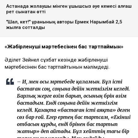
Астанада жолаушы мінген ұшқышсыз әуе кемесі алғаш
рет сынақтан өтті
"Шал, кет!" ұранының авторы Ермек Нарымбай 2,5
жылға сотталды
«Жәбірленуші мәртебесінен бас тартпаймын»
Әділет Зейнел сұхбат кезінде жәбірленуші
мәртебесінен бас тартпайтынын мәлімдеді.
– Иә, мен осы мәртебеде қаламын. Бұл істі
бастаған соң, соңына дейін жеткізгім келеді.
Барлық жерге өзім барып, осының бәрін өзім
бастадым. Енді соңына дейін жеткізгім
келеді. Қазақта «бастаған істі аяқта» деген
сөз бар ғой. Егер ертең бас тартсам, «Екінші
отбасын құрды, енді бәрінен бас тартып
жатыр» деп айтады. Бұл хейттің тағы бір