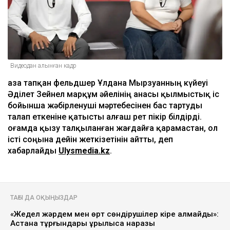
Видеодан алынған кадр
Қаза тапқан фельдшер Ұлдана Мырзуанның күйеуі
Әділет Зейнел марқұм әйелінің анасы қылмыстық іс
бойынша жәбірленуші мәртебесінен бас тартуды
талап еткеніне қатысты алғаш рет пікір білдірді.
Қоғамда қызу талқыланған жағдайға қарамастан, ол
істі соңына дейін жеткізетінін айтты, деп
хабарлайды
Ulysmedia.kz
.
ТАҒЫ ДА ОҚЫҢЫЗДАР
«Жедел жәрдем мен өрт сөндірушілер кіре алмайды»:
Астана тұрғындары құрылысқа наразы