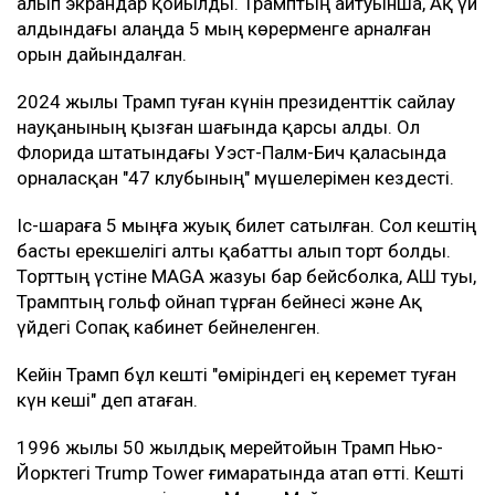
алып экрандар қойылды. Трамптың айтуынша, Ақ үй
алдындағы алаңда 5 мың көрерменге арналған
орын дайындалған.
2024 жылы Трамп туған күнін президенттік сайлау
науқанының қызған шағында қарсы алды. Ол
Флорида штатындағы Уэст-Палм-Бич қаласында
орналасқан "47 клубының" мүшелерімен кездесті.
Іс-шараға 5 мыңға жуық билет сатылған. Сол кештің
басты ерекшелігі алты қабатты алып торт болды.
Торттың үстіне MAGA жазуы бар бейсболка, АҚШ туы,
Трамптың гольф ойнап тұрған бейнесі және Ақ
үйдегі Сопақ кабинет бейнеленген.
Кейін Трамп бұл кешті "өміріндегі ең керемет туған
күн кеші" деп атаған.
1996 жылы 50 жылдық мерейтойын Трамп Нью-
Йорктегі Trump Tower ғимаратында атап өтті. Кешті