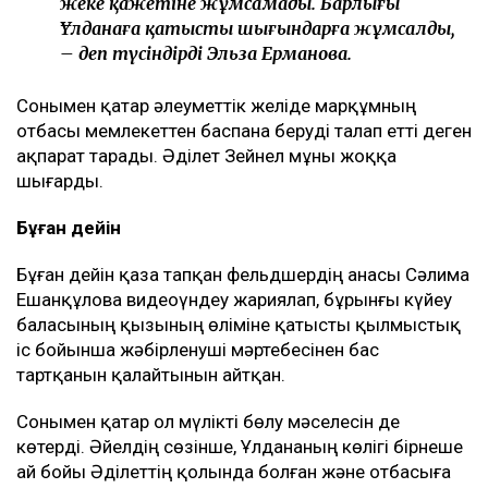
жеке қажетіне жұмсамады. Барлығы
Ұлданаға қатысты шығындарға жұмсалды,
– деп түсіндірді Эльза Ерманова.
Сонымен қатар әлеуметтік желіде марқұмның
отбасы мемлекеттен баспана беруді талап етті деген
ақпарат тарады. Әділет Зейнел мұны жоққа
шығарды.
Бұған дейін
Бұған дейін қаза тапқан фельдшердің анасы Сәлима
Ешанқұлова видеоүндеу жариялап, бұрынғы күйеу
баласының қызының өліміне қатысты қылмыстық
іс бойынша жәбірленуші мәртебесінен бас
тартқанын қалайтынын айтқан.
Сонымен қатар ол мүлікті бөлу мәселесін де
көтерді. Әйелдің сөзінше, Ұлдананың көлігі бірнеше
ай бойы Әділеттің қолында болған және отбасыға