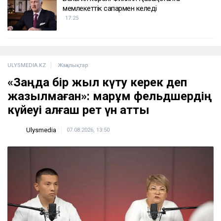
мемлекеттік сапармен келеді
17:25
ULYSMEDIA.KZ
Жаңалықтар
«Заңда бір жыл күту керек деп
жазылмаған»: марқұм фельдшердің
күйеуі алғаш рет үн қатты
Ulysmedia
07.08.2026, 13:50