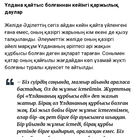
Ұлдана қайтыс болғаннан кейінгі қаржылық
даулар
Желіде Әділеттің сегіз айдан кейін қайта үйленгені
ғана емес, оның қазіргі жарының кім екені де қызу
талқыланды. Әлеуметтік желіде оның қазіргі
әйелі марқұм Ұлдананың әріптесі әрі жақын
құрбысы болған деген ақпарат тараған. Сонымен
қатар оның қайғылы жағдайдан көп ұзамай жүкті
болғаны туралы қауесет те айтылды.
– Біз сәуірдің соңында, мамыр айында араласа
бастадық. Ол да жұмыс істейтін. Жұрттың
бәрі «Ұлдананың құрбысы еді» деп жазып
жатыр. Бірақ ол Ұлдананың құрбысы болған
жоқ. Екі жыл бойы бірге жұмыс істегенімен,
олар бір-ақ рет бірге бір ауысымға шыққан.
Бір ұйымда жұмыс істеді, бірақ құрбы
ретінде бірге қыдырып, араласқан емес. Біз