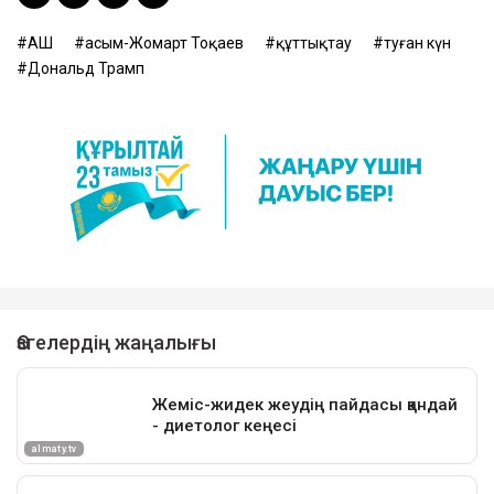
АҚШ
Қасым-Жомарт Тоқаев
құттықтау
туған күн
Дональд Трамп