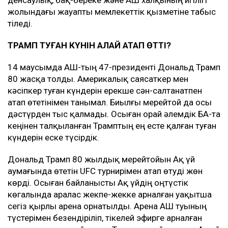
денсаулық, бақ-береке және АҚШ халқының игілігі
жолындағы жауапты мемлекеттік қызметіне табыс
тіледі.
ТРАМП ТУҒАН КҮНІН ҚАЛАЙ АТАП ӨТТІ?
14 маусымда АҚШ-тың 47-президенті Дональд Трамп
80 жасқа толды. Америкалық саясаткер мен
кәсіпкер туған күндерін ерекше сән-салтанатпен
атап өтетінімен танымал. Биылғы мерейтой да осы
дәстүрден тыс қалмады. Осыған орай әлемдік БАҚ-та
кеңінен талқыланған Трамптың ең есте қалған туған
күндерін еске түсірдік.
Дональд Трамп 80 жылдық мерейтойын Ақ үй
аумағында өтетін UFC турнирімен атап өтуді жөн
көрді. Осыған байланысты Ақ үйдің оңтүстік
көгалында аралас жекпе-жекке арналған уақытша
сегіз қырлы арена орнатылды. Арена АҚШ туының
түстерімен безендіріліп, тікелей эфирге арналған