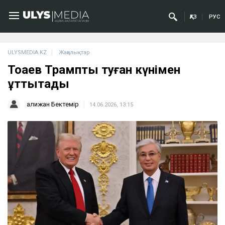
ҚАЗ
РУС
ULYSMEDIA.KZ
Жаңалықтар
Тоқаев Трампты туған күнімен
құттықтады
Қалижан Бектемір
14.06.2026, 13:15