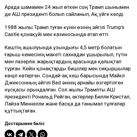
Арада шамамен 24 жыл өткен соң Трамп шынымен
де АҚШ президенті болып сайланып, Ақ үйге келді.
1988 жылы Трамп туған күнін өзінің әйгілі Trump’s
Castle қонақүйі мен казиносында атап өтті.
Кештің ашылуында ұзындығы 4,5 метр болатын
ғарыш кемесінің макеті сахнадан ұшырылып, түтін
мен лазерлік жарықтардың арасында қалықтап
тұрған. Кейін қонақтарды бишілер мен сиқыршылар
көңіл көтерген. Сондай-ақ кеш барысында Майкл
Джексонның әйгілі Bad әнінің арнайы өзгертілген
нұсқасы орындалған. Сол жылы Трампты АҚШ
президенті Рональд Рейган, актерлер Билли Кристал,
Лайза Миннелли және басқа да танымал тұлғалар
құттықтаған.
Достарыңмен бөліс