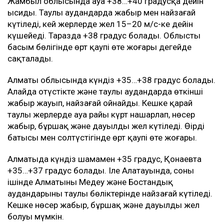
Жамбыл облысында ауа +38…+40 градусқа дейін
ысиды. Таулы аудандарда жаңбыр мен найзағай
күтіледі, кей жерлерде жел 15–20 м/с-ке дейін
күшейеді. Таразда +38 градус болады. Облыстың
басым бөлігінде өрт қаупі өте жоғары деңгейде
сақталады.
Алматы облысында күндіз +35…+38 градус болады.
Алайда оңтүстікте және таулы аудандарда өткінші
жаңбыр жауып, найзағай ойнайды. Кешке қарай
таулы жерлерде ауа райы күрт нашарлап, нөсер
жаңбыр, бұршақ және дауылды жел күтіледі. Өңірдің
батысы мен солтүстігінде өрт қаупі өте жоғары.
Алматыда күндіз шамамен +35 градус, Қонаевта
+35…+37 градус болады. Іле Алатауында, соның
ішінде Алматының Медеу және Бостандық
аудандарының таулы бөліктерінде найзағай күтіледі.
Кешке нөсер жаңбыр, бұршақ және дауылды жел
болуы мүмкін.