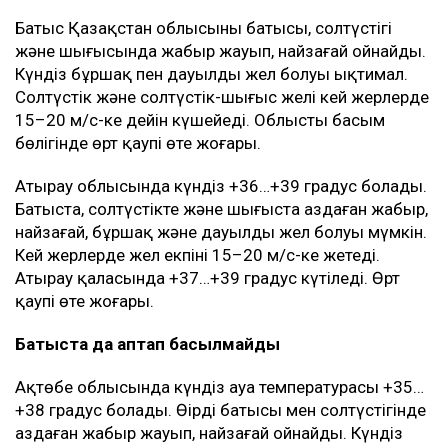
Батыс Қазақстан облысының батысы, солтүстігі
және шығысында жаңбыр жауып, найзағай ойнайды.
Күндіз бұршақ пен дауылды жел болуы ықтимал.
Солтүстік және солтүстік-шығыс желі кей жерлерде
15–20 м/с-ке дейін күшейеді. Облыстың басым
бөлігінде өрт қаупі өте жоғары.
Атырау облысында күндіз +36…+39 градус болады.
Батыста, солтүстікте және шығыста аздаған жаңбыр,
найзағай, бұршақ және дауылды жел болуы мүмкін.
Кей жерлерде жел екпіні 15–20 м/с-ке жетеді.
Атырау қаласында +37…+39 градус күтіледі. Өрт
қаупі өте жоғары.
Батыста да аптап басылмайды
Ақтөбе облысында күндіз ауа температурасы +35…
+38 градус болады. Өңірдің батысы мен солтүстігінде
аздаған жаңбыр жауып, найзағай ойнайды. Күндіз