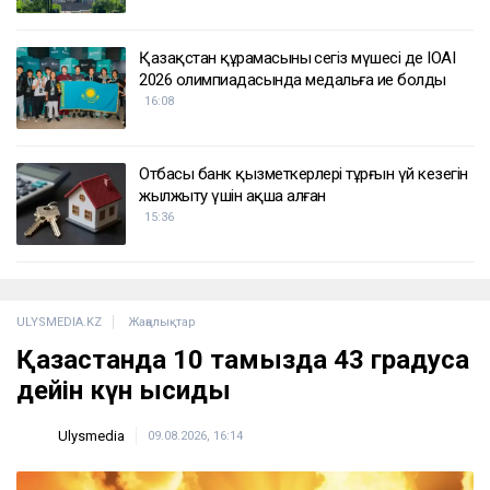
Қазақстан құрамасының сегіз мүшесі де IOAI
2026 олимпиадасында медальға ие болды
16:08
Отбасы банк қызметкерлері тұрғын үй кезегін
жылжыту үшін ақша алған
15:36
ULYSMEDIA.KZ
Жаңалықтар
Қазақстанда 10 тамызда 43 градусқа
дейін күн ысиды
Ulysmedia
09.08.2026, 16:14