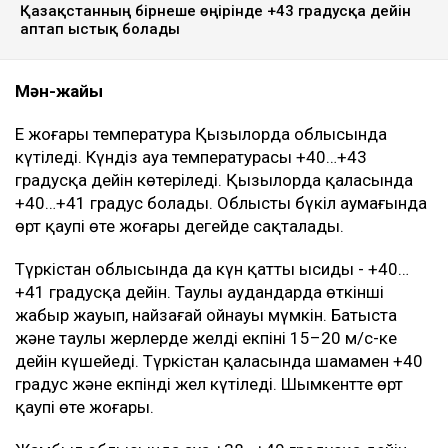
Қазақстанның бірнеше өңірінде +43 градусқа дейін
аптап ыстық болады
Мән-жайы
Ең жоғары температура Қызылорда облысында
күтіледі. Күндіз ауа температурасы +40…+43
градусқа дейін көтеріледі. Қызылорда қаласында
+40…+41 градус болады. Облыстың бүкіл аумағында
өрт қаупі өте жоғары деңгейде сақталады.
Түркістан облысында да күн қатты ысиды - +40…
+41 градусқа дейін. Таулы аудандарда өткінші
жаңбыр жауып, найзағай ойнауы мүмкін. Батыста
және таулы жерлерде желдің екпіні 15–20 м/с-ке
дейін күшейеді. Түркістан қаласында шамамен +40
градус және екпінді жел күтіледі. Шымкентте өрт
қаупі өте жоғары.