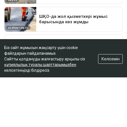
Біз сайт жұмысын жақсарту үшін cookie
файлдарын пайдаланамыз.
Келісемін
Сайтты қолдануды жалғастыру арқылы сіз
құпиялылық туралы шарттарымызбен
келісетініңізді білдіресіз.