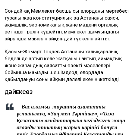
Сондай-ақ Мемлекет басшысы елорданың мәртебесі
туралы жаңа конституциялық заң Астананың саяси,
әкімшілік, экономикалық және мәдени орталық
ретіндегі рөлін күшейтіп, мемлекет дамуындағы
айрықша маңызын айқындай түскенін айтты.
Қасым-Жомарт Тоқаев Астананың халықаралық
беделі де артып келе жатқанын айтып, аймақтық
және жаһандық саясаттың өзекті мәселелері
бойынша маңызды шешімдердің елордада
қабылдануы соның айқын дәлелі екенін жеткізді.
ДӘЙЕКСӨЗ
– Бас қаламыз жауапты азаматтық
ұстанымға, «Заң мен Тәртіпке», «Таза
Қазақстан» қағидаттарына негізделген жаңа
қоғамдық этиканың жарқын көрінісі болуға
тиіс. Елордамыз Әділетті Қазақстанды құру