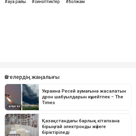
ауа райы
синоптиктер
болжам