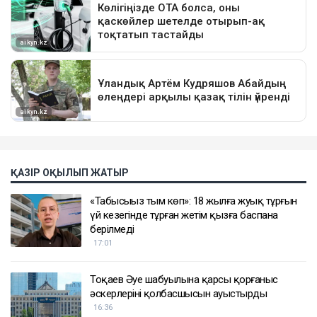
ҚАЗІР ОҚЫЛЫП ЖАТЫР
«Табысыңыз тым көп»: 18 жылға жуық тұрғын
үй кезегінде тұрған жетім қызға баспана
берілмеді
17:01
Тоқаев Әуе шабуылына қарсы қорғаныс
әскерлерінің қолбасшысын ауыстырды
16:36