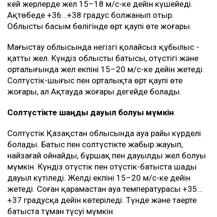
кей жерлерде жел 15–18 м/с-ке дейін күшейеді.
Ақтөбеде +36…+38 градус болжанып отыр.
Облыстың басым бөлігінде өрт қаупі өте жоғары.
Маңғыстау облысында негізгі қолайсыз құбылыс -
қатты жел. Күндіз облыстың батысы, оңтүстігі және
орталығында жел екпіні 15–20 м/с-ке дейін жетеді.
Солтүстік-шығыс пен орталықта өрт қаупі өте
жоғары, ал Ақтауда жоғары деңгейде болады.
Солтүстікте шаңды дауыл болуы мүмкін
Солтүстік Қазақстан облысында ауа райы күрделі
болады. Батыс пен солтүстікте жаңбыр жауып,
найзағай ойнайды, бұршақ пен дауылды жел болуы
мүмкін. Күндіз оңтүстік пен оңтүстік-батыста шаңды
дауыл күтіледі. Желдің екпіні 15–20 м/с-ке дейін
жетеді. Соған қарамастан ауа температурасы +35…
+37 градусқа дейін көтеріледі. Түнде және таңертең
батыста тұман түсуі мүмкін.