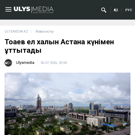
ҚАЗ
РУС
ULYSMEDIA.KZ
Жаңалықтар
Тоқаев ел халқын Астана күнімен
құттықтады
Ulysmedia
06.07.2026, 09:06