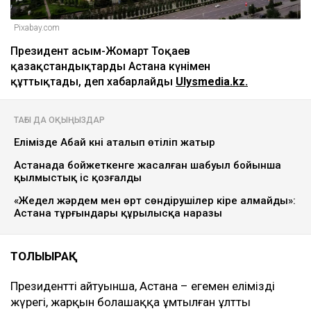
Pixabay.com
Президент Қасым-Жомарт Тоқаев
қазақстандықтарды Астана күнімен
құттықтады, деп хабарлайды
Ulysmedia.kz.
ТАҒЫ ДА ОҚЫҢЫЗДАР
Елімізде Абай күні аталып өтіліп жатыр
Астанада бойжеткенге жасалған шабуыл бойынша
қылмыстық іс қозғалды
«Жедел жәрдем мен өрт сөндірушілер кіре алмайды»:
Астана тұрғындары құрылысқа наразы
ТОЛЫҒЫРАҚ
Президенттің айтуынша, Астана – егемен еліміздің
жүрегі, жарқын болашаққа ұмтылған ұлттың