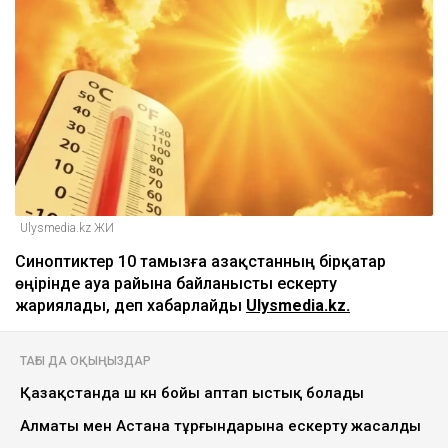
Ulysmedia.kz ЖИ
Синоптиктер 10 тамызға Қазақстанның бірқатар
өңірінде ауа райына байланысты ескерту
жариялады, деп хабарлайды
Ulysmedia.kz.
ТАҒЫ ДА ОҚЫҢЫЗДАР
Қазақстанда үш күн бойы аптап ыстық болады
Алматы мен Астана тұрғындарына ескерту жасалды