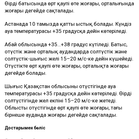
Өңірдің батысында өрт қаупі өте жоғары, орталығында
жоғары деңгейде сақталады.
Астанада 10 тамызда қатты ыстық болады. Күндіз
ауа температурасы +35 градусқа дейін көтеріледі.
Абай облысында +35…+38 градус күтіледі. Батыс,
оңтүстік және орталық аудандарда солтүстік және
солтүстік-шығыс желі 15–20 м/с-ке дейін күшейеді.
Оңтүстікте өрт қаупі өте жоғары, орталықта жоғары
деңгейде болады.
Шығыс Қазақстан облысының оңтүстігінде ауа
температурасы +35 градусқа дейін көтеріледі. Өңірдің
солтүстігінде жел екпіні 15–20 м/с-ке жетеді.
Облыстың оңтүстігінде өрт қаупі өте жоғары, тағы
бірнеше ауданда жоғары деңгейде сақталады.
Достарыңмен бөліс