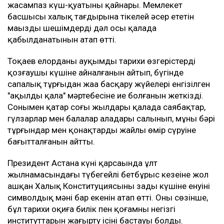
жасампаз күш-қуатының қайнары. Мемлекет
басшысы халық тағдырына тікелей әсер ететін
маңызды шешімдердің дәл осы қалада
қабылданатынын атап өтті.
Тоқаев елорданың ауқымды тарихи өзгерістердің
қозғаушы күшіне айналғанын айтып, бүгінде
сапалық тұрғыдан жаңа басқару жүйелері енгізілген
"ақылды қала" мәртебесіне ие болғанын жеткізді.
Сонымен қатар соңғы жылдары қалада саябақтар,
гүлзарлар мен балалар алаңдары салынып, мұның бәрі
тұрғындар мен қонақтардың жайлы өмір сүруіне
бағытталғанын айтты.
Президент Астана күні қарсаңында ұлт
жылнамасындағы түбегейлі бетбұрыс кезеңіне жол
ашқан Халық Конституциясының заңды күшіне енуінің
символдық мәні бар екенін атап өтті. Оның сөзінше,
бұл тарихи оқиға билік пен қоғамның негізгі
институттарын жаңғырту ісінің бастауы болды.