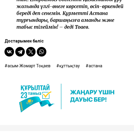
жолында үлгі-өнеге көрсетіп, өсіп-өркендей
береді деп сенемін. Құрметті Астана
тұрғындары, баршаңызға амандық және
табыс тілеймін! – деді Тоқаев.
Достарыңмен бөліс
Қасым-Жомарт Тоқаев
құттықтау
астана