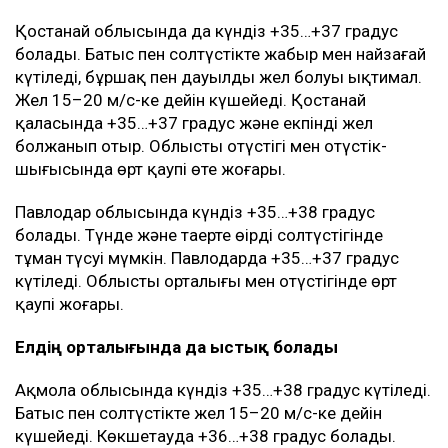
Қостанай облысында да күндіз +35…+37 градус
болады. Батыс пен солтүстікте жаңбыр мен найзағай
күтіледі, бұршақ пен дауылды жел болуы ықтимал.
Жел 15–20 м/с-ке дейін күшейеді. Қостанай
қаласында +35…+37 градус және екпінді жел
болжанып отыр. Облыстың оңтүстігі мен оңтүстік-
шығысында өрт қаупі өте жоғары.
Павлодар облысында күндіз +35…+38 градус
болады. Түнде және таңертең өңірдің солтүстігінде
тұман түсуі мүмкін. Павлодарда +35…+37 градус
күтіледі. Облыстың орталығы мен оңтүстігінде өрт
қаупі жоғары.
Елдің орталығында да ыстық болады
Ақмола облысында күндіз +35…+38 градус күтіледі.
Батыс пен солтүстікте жел 15–20 м/с-ке дейін
күшейеді. Көкшетауда +36…+38 градус болады.