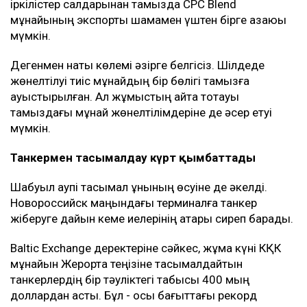
КҚК Қазақстан мұнайын сыртқа шығарудың негізгі
бағыты болып қала береді. Қазақстан әзірге мұндай
көлемдегі мұнайды басқа бағыттар арқылы
тасымалдай алмайды.
КҚК жүйесі арқылы әлемдік мұнайдың шамамен 2
пайызы тасымалданады. Оның едәуір бөлігі
Еуропадағы сатып алушыларға жөнелтіледі.
Кейінгі апталарда терминал маңындағы жағдай күрт
шиеленісті. Новороссийск маңындағы кемелерге
дронмен жасалған шабуылдар мұнай тиеу
жұмыстарына кедергі келтірді. Жаңа соққылардан
қауіптенген кейбір кеме иелері бұл бағытқа барудан
бас тарта бастаған.
Мұнай тасымалына әсер етті
20 шілдеден басталған аптадағы шабуылдардан
кейін америкалық компаниялар жалдаған