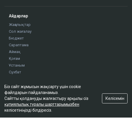
Біз сайт жұмысын жақсарту үшін cookie
файлдарын пайдаланамыз.
Келісемін
Сайтты қолдануды жалғастыру арқылы сіз
құпиялылық туралы шарттарымызбен
келісетініңізді білдіресіз.