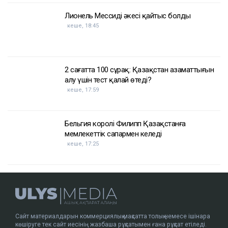
келеді. Бұған дейін оның бір тәуліктегі құны 200 мың
доллардан сәл асатын деңгейден 300 мың
доллардан жоғары көрсеткішке дейін өскен.
Сонымен қатар, кемелерді сақтандыру құны да
қымбаттаған.
Достарыңмен бөліс
мұнай
Қазақстан
АҚШ
Украина