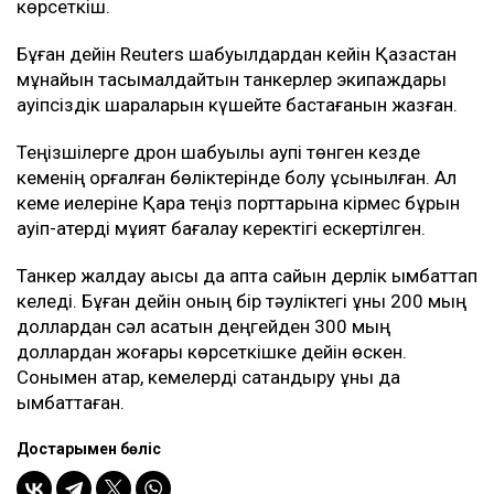
коммерциялық кемелер КҚК терминалында мұнай
тиеуді уақытша тоқтатты.
Жұмыс 27 шілдеде қайта басталды. Алайда екі
күннен кейін терминал маңындағы коммерциялық
кемелер дрон шабуылына ұшырады.
Bloomberg дереккөздерінің мәліметінше, соңғы
іркілістер салдарынан тамызда CPC Blend
мұнайының экспорты шамамен үштен бірге азаюы
мүмкін.
Дегенмен нақты көлемі әзірге белгісіз. Шілдеде
жөнелтілуі тиіс мұнайдың бір бөлігі тамызға
ауыстырылған. Ал жұмыстың қайта тоқтауы
тамыздағы мұнай жөнелтілімдеріне де әсер етуі
мүмкін.
Танкермен тасымалдау күрт қымбаттады