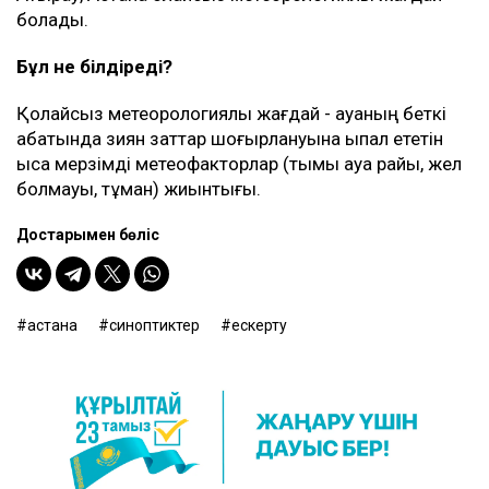
болады.
Бұл не білдіреді?
Қолайсыз метеорологиялық жағдай - ауаның беткі
қабатында зиян заттар шоғырлануына ықпал ететін
қысқа мерзімді метеофакторлар (тымық ауа райы, жел
болмауы, тұман) жиынтығы.
Достарыңмен бөліс
астана
синоптиктер
ескерту