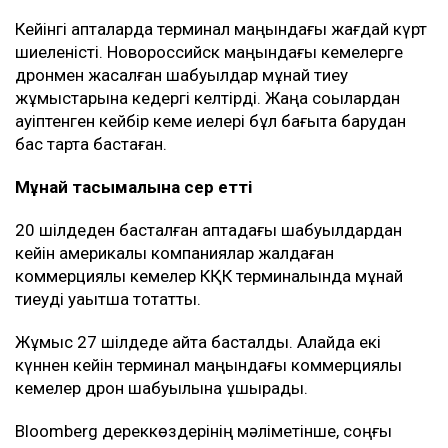
Киев Қара теңіздегі КҚК нысандарына, сондай-ақ,
Новороссийск маңындағы терминалға бет алған
Ресейге тиесілі емес танкерлерге шабуыл жасамауға
міндеттеме алған.
Алайда бірнеше шарт бар. Кемелер Ресей мұнайын
немесе Ресейдің басқа да жүгін тасымалдамауы,
Украина санкциясына ілікпеуі және Ресей
азаматтары мен компанияларына тиесілі болмауы
керек.
Бұған қоса, Украина жүк тасымалдаушы
компаниялармен байланыс орнататын арнайы
арналар ашқан. Кеме иелері сол арқылы қауіпсіз өту
үшін өз кемелері туралы мәліметті алдын ала жібере
алады.
Бұл Қазақстан үшін неліктен маңызды?