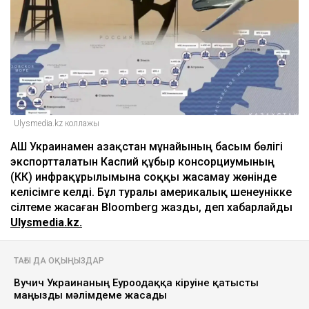
Лионель Мессидің әкесі қайтыс болды
кеше, 18:45
2 сағатта 100 сұрақ: Қазақстан азаматтығын
алу үшін тест қалай өтеді?
кеше, 17:59
Бельгия королі Филипп Қазақстанға
мемлекеттік сапармен келеді
кеше, 17:25
ULYSMEDIA.KZ
Жаңалықтар
АҚШ Украинаны Қазақстан
мұнайын тасымалдайтын