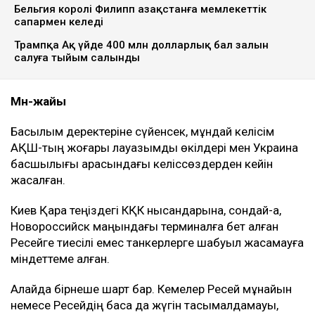
танкерлерге соққы жасамауға
көндірді - Bloomberg
Ulysmedia
08.08.2026, 11:19
Ulysmedia.kz коллажы
АҚШ Украинамен Қазақстан мұнайының басым бөлігі
экспортталатын Каспий құбыр консорциумының
(КҚК) инфрақұрылымына соққы жасамау жөнінде