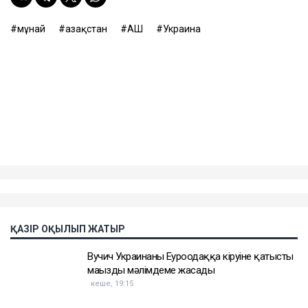
Шабуыл қаупі тасымал құнының өсуіне де әкелді.
Новороссийск маңындағы терминалға танкер
жіберуге дайын кеме иелерінің қатары сиреп барады.
Baltic Exchange деректеріне сәйкес, жұма күні КҚК
мұнайын Жерорта теңізіне тасымалдайтын
танкерлердің бір тәуліктегі табысы 400 мың
доллардан асты. Бұл - осы бағыттағы рекорд
көрсеткіш.
Бұған дейін Reuters шабуылдардан кейін Қазақстан
мұнайын тасымалдайтын танкерлер экипаждары
қауіпсіздік шараларын күшейте бастағанын жазған.
Теңізшілерге дрон шабуылы қаупі төнген кезде
кеменің қорғалған бөліктерінде болу ұсынылған. Ал
кеме иелеріне Қара теңіз порттарына кірмес бұрын
қауіп-қатерді мұқият бағалау керектігі ескертілген.
Танкер жалдау ақысы да апта сайын дерлік қымбаттап