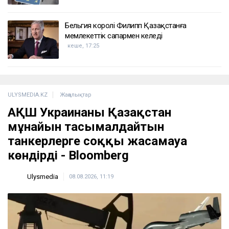
ҚАЗІР ОҚЫЛЫП ЖАТЫР
Вучич Украинаның Еуроодаққа кіруіне қатысты
маңызды мәлімдеме жасады
кеше, 19:15