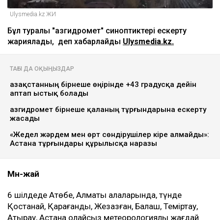
Ulysmedia.kz ЖИ
Бұл туралы "Қазгидромет" синоптиктері ескерту
жариялады, деп хабарлайды
Ulysmedia.kz.
ТАҒЫ ДА ОҚЫҢЫЗДАР
Қазақстанның бірнеше өңірінде +43 градусқа дейін
аптап ыстық болады
Қазгидромет бірнеше қаланың тұрғындарына ескерту
жасады
«Жедел жәрдем мен өрт сөндірушілер кіре алмайды»:
Астана тұрғындары құрылысқа наразы
Мән-жай
6 шілдеде Ақтөбе, Алматы қалаларында, түнде
Қостанай, Қарағанды, Жезқазған, Балқаш, Теміртау,
Атырау, Астана қолайсыз метеорологиялық жағдай