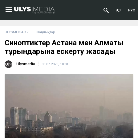
ҚАЗ
РУС
ULYSMEDIA.KZ
Жаңалықтар
Синоптиктер Астана мен Алматы
тұрғындарына ескерту жасады
Ulysmedia
06.07.2026, 10:01