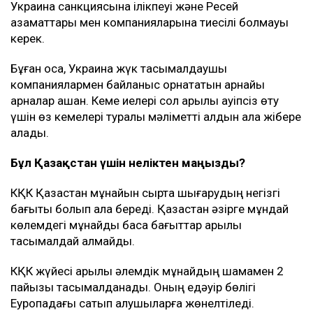
келісімге келді. Бұл туралы америкалық шенеунікке
сілтеме жасаған Bloomberg жазды, деп хабарлайды
Ulysmedia.kz.
ТАҒЫ ДА ОҚЫҢЫЗДАР
Вучич Украинаның Еуроодаққа кіруіне қатысты
маңызды мәлімдеме жасады
Бельгия королі Филипп Қазақстанға мемлекеттік
сапармен келеді
Трампқа Ақ үйде 400 млн долларлық бал залын
салуға тыйым салынды
Мән-жайы
Басылым деректеріне сүйенсек, мұндай келісім
АҚШ-тың жоғары лауазымды өкілдері мен Украина
басшылығы арасындағы келіссөздерден кейін
жасалған.