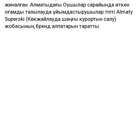
жиналған. Алматыдағы Оқушылар сарайында өткен
қоғамдық талқылауда ұйымдастырушылар тіпті Almaty
Superski (Көкжайлауда шаңғы курортын салу)
жобасының бренд қалпақтарын таратты.
Көкжайлау шатқалына салынатын шаңғы
курортының табиғатқа әсері туралы құжат талқылануы
керек болған жиын талқыдан көрі жобаның