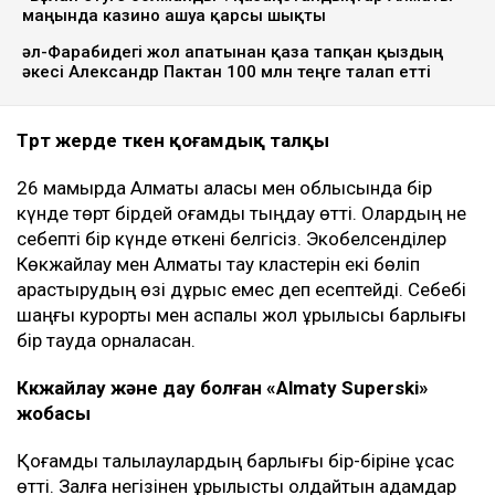
маңында казино ашуға қарсы шықты
әл-Фарабидегі жол апатынан қаза тапқан қыздың
әкесі Александр Пактан 100 млн теңге талап етті
Төрт жерде өткен қоғамдық талқы
26 мамырда Алматы қаласы мен облысында бір
күнде төрт бірдей қоғамдық тыңдау өтті. Олардың не
себепті бір күнде өткені белгісіз. Экобелсенділер
Көкжайлау мен Алматы тау кластерін екі бөліп
қарастырудың өзі дұрыс емес деп есептейді. Себебі
шаңғы курорты мен аспалы жол құрылысы барлығы
бір тауда орналасқан.
Көкжайлау және дау болған «Almaty Superski
»
жобасы
Қоғамдық талқылаулардың барлығы бір-біріне ұқсас
өтті. Залға негізінен құрылысты қолдайтын адамдар