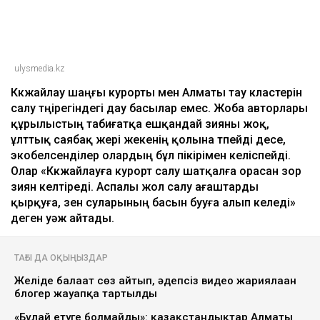
ulysmedia.kz
Көкжайлау шаңғы курорты мен Алматы тау кластерін
салу төңірегіндегі дау басылар емес. Жоба авторлары
құрылыстың табиғатқа ешқандай зияны жоқ,
ұлттық саябақ жері жекенің қолына өтпейді десе,
экобелсенділер олардың бұл пікірімен келіспейді.
Олар «Көкжайлауға курорт салу шатқалға орасан зор
зиян келтіреді. Аспалы жол салу ағаштарды
қырқуға, өзен суларының басын бууға алып келеді»
деген уәж айтады.
ТАҒЫ ДА ОҚЫҢЫЗДАР
Желіде балағат сөз айтып, әдепсіз видео жариялаған
блогер жауапқа тартылды
«Бұлай етуге болмайды»: қазақстандықтар Алматы