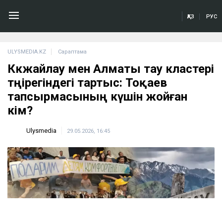
ҚАЗ
РУС
ULYSMEDIA.KZ
Сараптама
Көкжайлау мен Алматы тау кластері
төңірегіндегі тартыс: Тоқаев
тапсырмасының күшін жойған
кім?
Ulysmedia
29.05.2026, 16:45