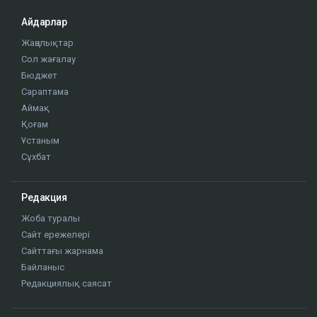
Айдарлар
Жаңалықтар
Сол жағалау
Бюджет
Сараптама
Аймақ
Қоғам
Ұстаным
Сұхбат
Редакция
Жоба туралы
Сайт ережелері
Сайттағы жарнама
Байланыс
Редакциялық саясат