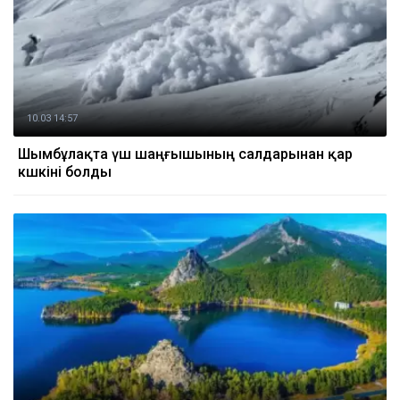
10.03 14:57
Шымбұлақта үш шаңғышының салдарынан қар
көшкіні болды