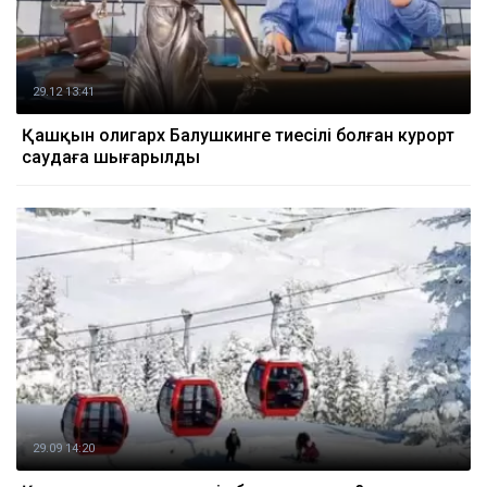
29.12 13:41
Қашқын олигарх Балушкинге тиесілі болған курорт
саудаға шығарылды
29.09 14:20