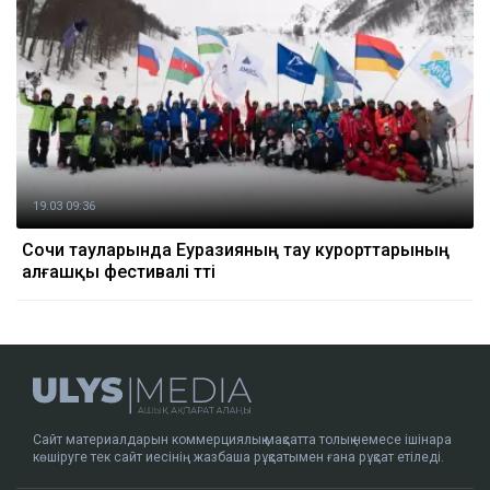
19.03 09:36
Сочи тауларында Еуразияның тау курорттарының
алғашқы фестивалі өтті
Сайт материалдарын коммерциялық мақсатта толық немесе ішінара
көшіруге тек сайт иесінің жазбаша рұқсатымен ғана рұқсат етіледі.