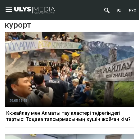
ҚАЗ
РУС
курорт
29.05 16:45
Көкжайлау мен Алматы тау кластері төңірегіндегі
тартыс: Тоқаев тапсырмасының күшін жойған кім?