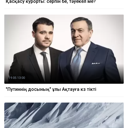
Қасқасу курорты: серпін бе, тәуекел ме?
19.05 13:00
"Путиннің досының" ұлы Ақтауға көз тікті