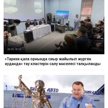
26.05 18:16
«Тарихи қала орнында сиыр жайылып жүрген
ауданда» тау кластерін салу мәселесі талқыланды