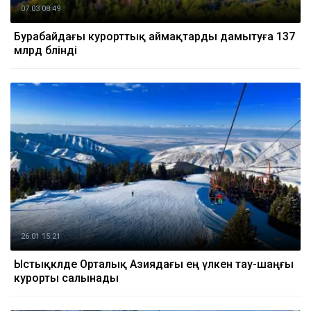
07.03 08:49
Бурабайдағы курорттық аймақтарды дамытуға 137
млрд бөлінді
26.01 15:21
Ыстықкөлде Орталық Азиядағы ең үлкен тау-шаңғы
курорты салынады