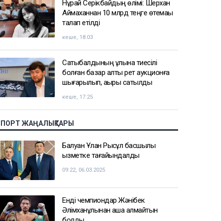
Нұрай Серікбайдың өлімі: Шерхан
Аймаханнан 10 млрд теңге өтемақы
талап етілді
кеше, 18:03
Сатыбалдының ұлына тиесілі
болған базар алты рет аукционға
шығарылып, ақыры сатылды
кеше, 17:25
СПОРТ ЖАҢАЛЫҚТАРЫ
Балуан Ұлан Рысқұл басшылық
қызметке тағайындалды
09:22, 06.03.2025
Енді чемпиондар Жәнібек
Әлімханұлынан қаша алмайтын
болды