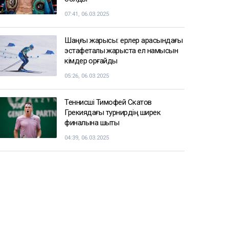
07:41, 06.03.2025
Шаңғы жарысы: ерлер арасындағы
эстафеталық жарыста ел намысын
кімдер қорғайды
05:26, 06.03.2025
Теннисші Тимофей Скатов
Грекиядағы турнирдің ширек
финалына шықты
04:39, 06.03.2025