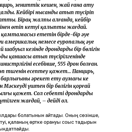
нцирь, зениттік кешен, жай ғана ату
алды. Кейбірі нысанды атып түсіріп
атты. Бірақ жалпы алғанда, кейбір
сінен өтіп кетуі қалыпты жағдай.
ыз қамтамасыз ететін бірде-бір әуе
уи америкалық немесе еуропалық әуе
й шабуыл кезінде дрондардың бір бөлігін
рдың қаншасы атып түсірілгенінде
истрлігінің есебінше, 555 дрон болған.
өп тигенін есептеу қажет... Панцирь,
барлығының әрекет ету аумағы кең
 Мәскеудің үштен бір бөлігін қорғай
ылғы қажет. Сол себепті дрондардың
тілген жағдай, – дейді ол.
былдары болатынын айтады. Оның сөзінше,
уі, қаланың өртке орануы соғыс тағдырын
қындатпайды.