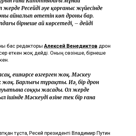
бұрын ғана Капотнядағы мұнай
жерде Ресейдің әуе қорғаныс жүйесінде
 оны айналып өтетін көп дроны бар.
лдағы бірнеше ай көрсетеді, – дейді
ғы бас редакторы
Алексей Венедиктов
дрон
р еткен жоқ дейді. Оның сөзінше, бірнеше
кен.
ақ, ешнәрсе өзгерген жоқ. Мәскеу
 жоқ. Барлығы тұрақты. Иә, бір дрон
зауытына соққы жасады. Ол жерде
л ішінде Мәскеудің өзіне тек бір ғана
қан тұста, Ресей президенті Владимир Путин