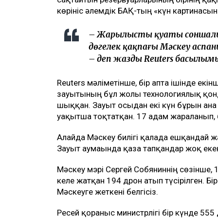
көрініс әлемдік БАҚ-тың «күн картинасын
– Жарылыстың қуаты соншалы
дөңгелек қақпағы Мәскеу аспан
– деп жазды Reuters басылым
Reuters мәліметінше, бір апта ішінде екі
зауытының бұл жолы технологиялық қонд
шыққан. Зауыт осыдан екі күн бұрын ға
уақытша тоқтатқан. 17 адам жараланып, б
Алайда Мәскеу билігі қалада ешқандай ж
Зауыт аумағында қаза тапқандар жоқ еке
Мәскеу мэрі Сергей Собяниннің сөзінше, 1
келе жатқан 194 дрон атып түсірілген. Б
Мәскеуге жеткені белгісіз.
Ресей қорғаныс министрлігі бір күнде 555