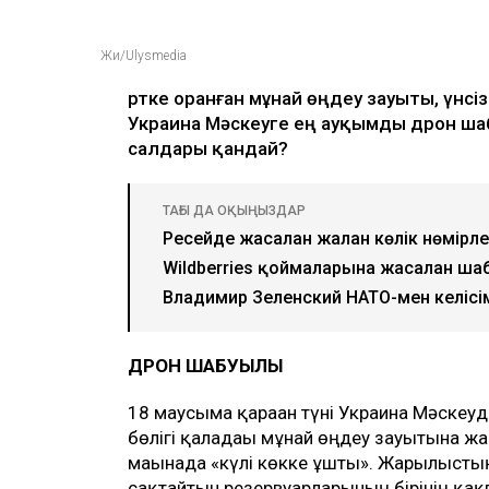
Жи/Ulysmedia
Өртке оранған мұнай өңдеу зауыты, үнсі
Украина Мәскеуге ең ауқымды дрон ш
салдары қандай?
ТАҒЫ ДА ОҚЫҢЫЗДАР
Ресейде жасалған жалған көлік нөмірл
Wildberries қоймаларына жасалған ша
Владимир Зеленский НАТО-мен келісім
ДРОН ШАБУЫЛЫ
18 маусымға қараған түні Украина Мәске
бөлігі қаладағы мұнай өңдеу зауытына ж
мағынада «күлі көкке ұшты». Жарылысты
сақтайтын резервуарларының бірінің қақ