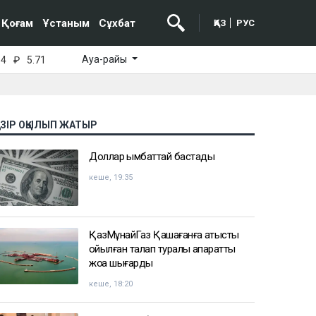
Қоғам
Ұстаным
Сұхбат
ҚАЗ
РУС
Ауа-райы
64
₽
5.71
АЗІР ОҚЫЛЫП ЖАТЫР
Доллар қымбаттай бастады
кеше, 19:35
ҚазМұнайГаз Қашағанға қатысты
қойылған талап туралы ақпаратты
жоққа шығарды
кеше, 18:20