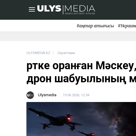
#қаңтар қақтығысы
#Украин
ULYSMEDIA.KZ
Сараптама
Өртке оранған Мәскеу
дрон шабуылының м
Ulysmedia
19.06.2026, 12:34