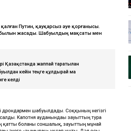
з қалған Путин, қауқарсыз әуе қорғанысы.
абылын жасады. Шабуылдың мақсаты мен
ері Қазақстанда жаппай таратылған
буылдан кейін теңге құлдырай ма
ге келді
уді дрондармен шабуылдады. Соққының негізгі
асалды. Капотня ауданындағы зауыттың тура
ң қатты болғаны соншалық, зауыттың мұнай
пағы әуеге «зымыран» ұқсап ұшты. Дәл осы