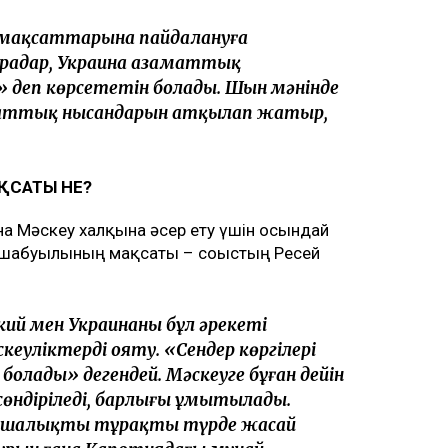
ің мақсаттарына пайдалануға
раңдар, Украина азаматтық
деп көрсететін болады. Шын мәнінде
азаматтық нысандарын атқылап жатыр,
ҚСАТЫ НЕ?
а Мәскеу халқына әсер ету үшін осындай
н шабуылының мақсаты – соғыстың Ресей
ий мен Украинаның бұл әрекеті
кеуліктерді ояту. «Сендер көргілерің
болады» дегендей. Мәскеуге бұған дейін
сөндіріледі, барлығы ұмытылады.
аншалықты тұрақты түрде жасай