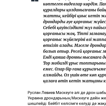
көптеген видеолар көрдім. Па
құралдары қолданылғаны байқ
жатты, кейбірі қиыс кетіп ж
дрондардың әуе қорғаныс жүйе
Себебі қауіпсіздікті жүз пай
қорғанысы жоқ. Тіпті замана
қорғаныс жүйелерінің өзі жаппа
өткізіп алады. Мәселе дронда
болып отыр. Ресей қорғаныс мин
Енді қанша дронның нысанаға д
Тор мобилді ұрыс топтарының 
емес. Олар бір ғана құрылғымен
алмайды. Ол үшін өте көп құр
қалаға өтіп кетіп жатқаны кү
Руслан Левиев Мәскеуге әлі де дрон ша
Украина дрондарының Мәскеуге дейін жет
шешпейді. Бейбіт келісімге келуді де жа