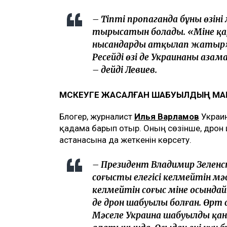
– Тіпті пропаганда бұны өзін
тырысатын болады. «Міне қа
нысандарды атқылап жатыр» 
Ресейдің өзі де Украинаның 
– дейді Левиев.
МӘСКЕУГЕ ЖАСАЛҒАН ШАБУЫЛДЫҢ МА
Блогер, журналист
Илья Варламов
Украин
қадамға барып отыр. Оның сөзінше, дро
астанасына да жеткенін көрсету.
– Президент Владимир Зеленск
соғысты елегісі келмейтін мәс
келмейтін соғыс міне осындай 
де дрон шабуылы болған. Өрт 
Мәселе Украина шабуылды қ