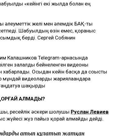
шабуылды «кейінгі екі жылда болған ең
ы әлеуметтік желі мен әлемдік БАҚ-ты
сетпеді. Шабуылдың өзін емес, қорғаныс
асымдық берді. Сергей Собянин
сим Калашников Telegram-арнасында
рілген залалды бейнеленген видеоны
н хабарлады. Осыдан кейін басқа да соғысты
р мұндай видеоларды жариялағандарға
таңдатуға шақырды
 ҚОРҒАЙ АЛМАДЫ?
лаушы, ресейлік әскери шолушы
Руслан Левиев
ыс жүйесі жүз пайыз қорғай алмайды дейді.
дрондарды атып құлатып жатқан