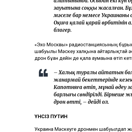
алатынында. Осыдан екі күн 
зауытына соққы жасалған. Бұл 
мәселе бар немесе Украинаның
Оқиға қалай қарай өрбитінін а
блогер.
«Эхо Москвы» радиостанциясының бұрын
шабуылы Мәскеу халқына айтарлықтай әсе
дрон бұған дейін де қала аумағына өтіп кет
– Халық туралы айтатын болс
жанармай бекеттерінде кезек
Капотняға өтіп, мұнай өңдеу 
барлығы сөндірілді. Бірнеше жы
дрон өтті, – дейді ол.
ҮНСІЗ ПУТИН
Украина Мәскеуге дронмен шабуылдап жат