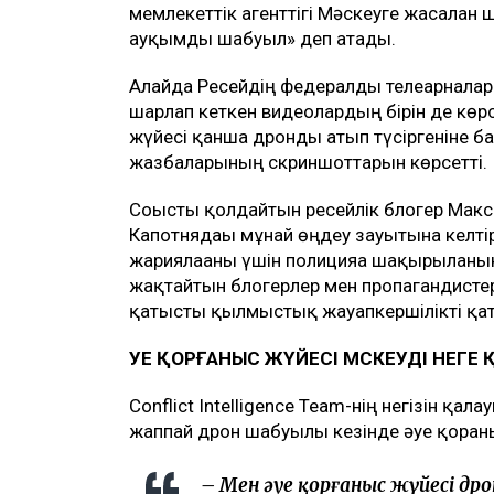
мемлекеттік агенттігі Мәскеуге жасалған 
ауқымды шабуыл» деп атады.
Алайда Ресейдің федералды телеарналар
шарлап кеткен видеолардың бірін де көр
жүйесі қанша дронды атып түсіргеніне б
жазбаларының скриншоттарын көрсетті.
Соғысты қолдайтын ресейлік блогер Мак
Капотнядағы мұнай өңдеу зауытына келті
жариялағаны үшін полицияға шақырылғаны
жақтайтын блогерлер мен пропагандисте
қатысты қылмыстық жауапкершілікті қа
ӘУЕ ҚОРҒАНЫС ЖҮЙЕСІ МӘСКЕУДІ НЕГЕ
Conflict Intelligence Team-нің негізін қа
жаппай дрон шабуылы кезінде әуе қорған
– Мен әуе қорғаныс жүйесі 