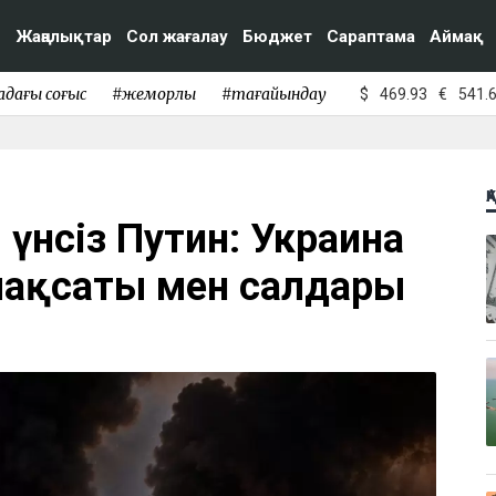
Жаңалықтар
Сол жағалау
Бюджет
Сараптама
Аймақ
адағы соғыс
#жемқорлық
#тағайындау
$
469.93
€
541.
Қ
, үнсіз Путин: Украина
ақсаты мен салдары