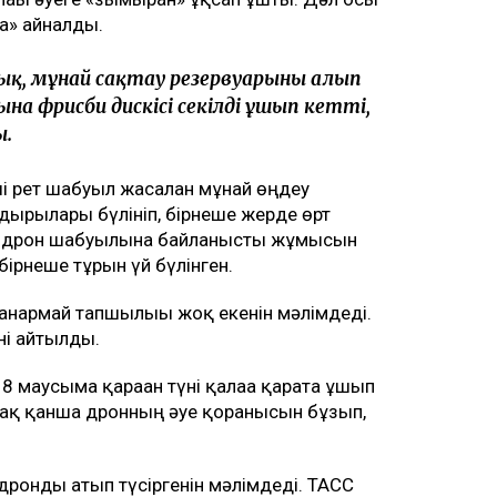
а» айналды.
қ, мұнай сақтау резервуарының алып
ына фрисби дискісі секілді ұшып кетті,
ы.
нші рет шабуыл жасалған мұнай өңдеу
ырғылары бүлініп, бірнеше жерде өрт
на дрон шабуылына байланысты жұмысын
ірнеше тұрғын үй бүлінген.
анармай тапшылығы жоқ екенін мәлімдеді.
ні айтылды.
8 маусымға қараған түні қалаға қарата ұшып
ірақ қанша дронның әуе қорғанысын бұзып,
 дронды атып түсіргенін мәлімдеді. ТАСС