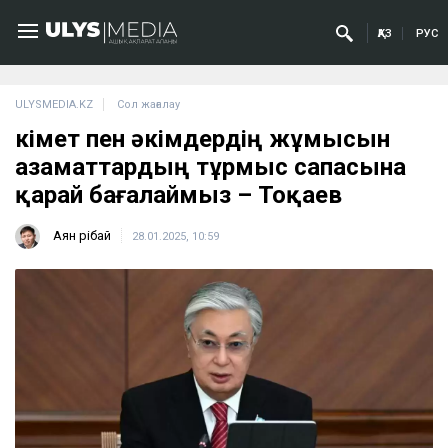
ҚАЗ
РУС
ULYSMEDIA.KZ
Сол жағалау
Үкімет пен әкімдердің жұмысын
азаматтардың тұрмыс сапасына
қарай бағалаймыз – Тоқаев
Аян Өрібай
28.01.2025, 10:59