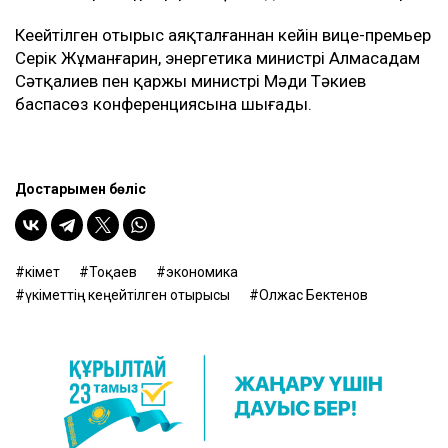
Кеңейтілген отырыс аяқталғаннан кейін вице-премьер
Серік Жұманғарин, энергетика министрі Алмасадам
Сәтқалиев пен қаржы министрі Мәди Тәкиев
баспасөз конференциясына шығады.
Достарыңмен бөліс
Үкімет
Тоқаев
экономика
үкіметтің кеңейтілген отырысы
Олжас Бектенов