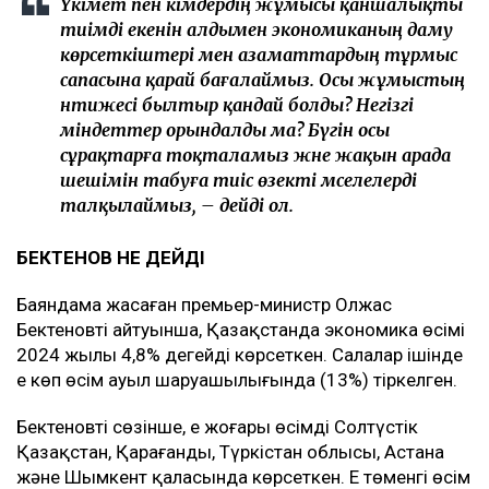
Үкімет пен әкімдердің жұмысы қаншалықты
тиімді екенін алдымен экономиканың даму
көрсеткіштері мен азаматтардың тұрмыс
сапасына қарай бағалаймыз. Осы жұмыстың
нәтижесі былтыр қандай болды? Негізгі
міндеттер орындалды ма? Бүгін осы
сұрақтарға тоқталамыз және жақын арада
шешімін табуға тиіс өзекті мәселелерді
талқылаймыз, – дейді ол.
БЕКТЕНОВ НЕ ДЕЙДІ
Баяндама жасаған премьер-министр Олжас
Бектеновтің айтуынша, Қазақстанда экономика өсімі
2024 жылы 4,8% деңгейді көрсеткен. Салалар ішінде
ең көп өсім ауыл шаруашылығында (13%) тіркелген.
Бектеновтің сөзінше, ең жоғары өсімді Солтүстік
Қазақстан, Қарағанды, Түркістан облысы, Астана
және Шымкент қаласында көрсеткен. Ең төменгі өсім