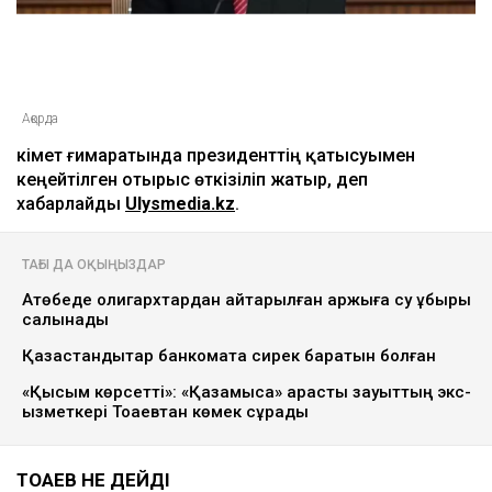
Ақорда
Үкімет ғимаратында президенттің қатысуымен
кеңейтілген отырыс өткізіліп жатыр, деп
хабарлайды
Ulysmedia.kz
.
ТАҒЫ ДА ОҚЫҢЫЗДАР
Ақтөбеде олигархтардан қайтарылған қаржыға су құбыры
салынады
Қазақстандықтар банкоматқа сирек баратын болған
«Қысым көрсетті»: «Қазақмысқа» қарасты зауыттың экс-
қызметкері Тоқаевтан көмек сұрады
ТОҚАЕВ НЕ ДЕЙДІ