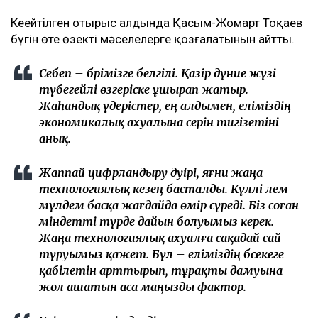
Кеңейтілген отырыс алдында Қасым-Жомарт Тоқаев
бүгін өте өзекті мәселелерге қозғалатынын айтты.
Себеп – бәрімізге белгілі. Қазір дүние жүзі
түбегейлі өзгеріске ұшырап жатыр.
Жаһандық үдерістер, ең алдымен, еліміздің
экономикалық ахуалына әсерін тигізетіні
анық.
Жаппай цифрландыру дәуірі, яғни жаңа
технологиялық кезең басталды. Күллі әлем
мүлдем басқа жағдайда өмір сүреді. Біз соған
міндетті түрде дайын болуымыз керек.
Жаңа технологиялық ахуалға сақадай сай
тұруымыз қажет. Бұл – еліміздің бәсекеге
қабілетін арттырып, тұрақты дамуына
жол ашатын аса маңызды фактор.