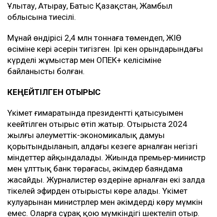
Ұлытау, Атырау, Батыс Қазақстан, Жамбыл
облысына тиесілі.
Мұнай өндірісі 2,4 млн тоннаға төмендеп, ЖІӨ
өсіміне кері әсерін тигізген. Ірі кен орындарындағы
күрделі жұмыстар мен ОПЕК+ келісіміне
байланысты болған.
КЕҢЕЙТІЛГЕН ОТЫРЫС
Үкімет ғимаратында президенттің қатысуымен
кеңейтілген отырыс өтіп жатыр. Отырыста 2024
жылғы әлеуметтік-экономикалық дамуы
қорытындыланып, алдағы кезеңге арналған негізгі
міндеттер айқындалады. Жиында премьер-министр
мен ұлттық банк төрағасы, әкімдер баяндама
жасайды. Журналистер өздеріне арналған екі залда
тікелей эфирден отырысты көре алады. Үкімет
кулуарынан министрлер мен әкімдерді көру мүмкін
емес. Оларға сұрақ қою мүмкіндігі шектеліп отыр.