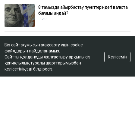
8 тамызда айырбастау пункттеріндегі валюта
бағамы қандай?
12:51
Оралда тексерілмеген ет өнімдері сатылған
Біз сайт жұмысын жақсарту үшін cookie
12:15
файлдарын пайдаланамыз.
Келісемін
Сайтты қолдануды жалғастыру арқылы сіз
құпиялылық туралы шарттарымызбен
келісетініңізді білдіресіз.
Гүлмира Сатыбалды тағы бір іс бойынша
сотталды - сот 8 млрд теңгеден аса қаржыны
өндіріп алуды міндеттеді
11:39
ULYSMEDIA.KZ
Жаңалықтар
«Заңда бір жыл күту керек деп
жазылмаған»: марқұм