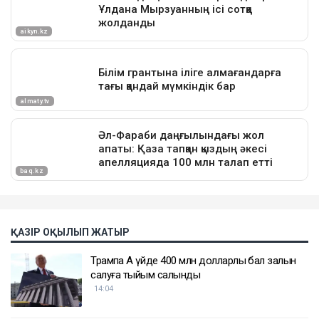
ҚАЗІР ОҚЫЛЫП ЖАТЫР
Трампқа Ақ үйде 400 млн долларлық бал залын
салуға тыйым салынды
14:04