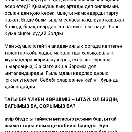
әсер етеді? Қызығушылық артады деп ойлаймын,
осыған ден қою керек, мықты мамандарды тарту
қажет. Бізде білім-ғылым саласына қыруар қаражат
бөлінді, бірақ олардан еш нәтиже шықпады, бәрі
құмға сіңген судай болды.
Мен жұмыс істейтін академиялық ортада көптеген
талаптар қойылады: мақалаңды халықаралық
журналдарға жариялау керек, егер сіз журналға
шығарсаңыз, біз сізге ақша береміз деп
ынталандырады. Ғылымдағы кадрлар дұрыс
іріктелуі керек. Себебі олар өзінен кейінгі буынды
дайындайды.
ТАҒЫ БІР ҮЛКЕН КӨРШІМІЗ – ҚЫТАЙ. ОЛ БІЗДІҢ
БАҒЫМЫЗ БА, СОРЫМЫЗ БА?
Қазір бізде Қытаймен визасыз режим бар, Қытай
азаматтары елімізде көбейіп барады. Бұл