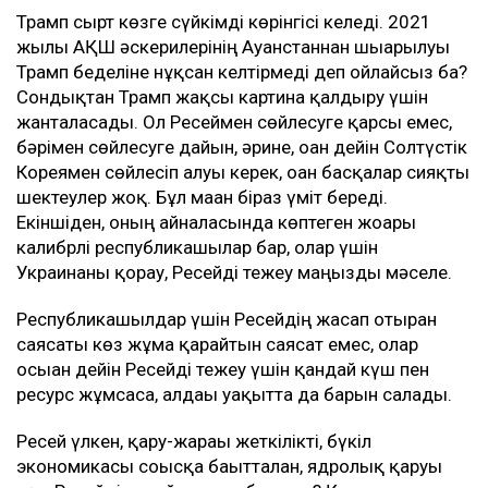
Трамп сырт көзге сүйкімді көрінгісі келеді. 2021
жылы АҚШ әскерилерінің Ауғанстаннан шығарылуы
Трамп беделіне нұқсан келтірмеді деп ойлайсыз ба?
Сондықтан Трамп жақсы картина қалдыру үшін
жанталасады. Ол Ресеймен сөйлесуге қарсы емес,
бәрімен сөйлесуге дайын, әрине, оған дейін Солтүстік
Кореямен сөйлесіп алуы керек, оған басқалар сияқты
шектеулер жоқ. Бұл маған біраз үміт береді.
Екіншіден, оның айналасында көптеген жоғары
калибрлі республикашылар бар, олар үшін
Украинаны қорғау, Ресейді тежеу маңызды мәселе.
Республикашылдар үшін Ресейдің жасап отырған
саясаты көз жұма қарайтын саясат емес, олар
осыған дейін Ресейді тежеу үшін қандай күш пен
ресурс жұмсаса, алдағы уақытта да барын салады.
Ресей үлкен, қару-жарағы жеткілікті, бүкіл
экономикасы соғысқа бағытталған, ядролық қаруы