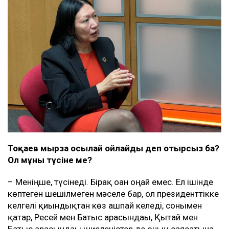
Тоқаев мырза осылай ойлайды деп отырсыз ба?
Ол мұны түсіне ме?
– Меніңше, түсінеді. Бірақ оған оңай емес. Ел ішінде
көптеген шешілмеген мәселе бар, ол президенттікке
келгелі қиындықтан көз ашпай келеді, сонымен
қатар, Ресей мен Батыс арасындағы, Қытай мен