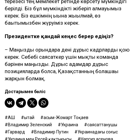
терезесі тең мемлекет ретінде көрсету мүмкіндігі
берілді. Біз бұл мүмкіндікті жіберіп алмауымыз
керек. Біз ешкімнің ығына жығылмай, өз
бағытымызбен жүруіміз керек.
Президентке қандай кеңес берер едіңіз?
– Маңызды орындарға дені дұрыс кадрларды қою
керек. Себебі саясаткер үшін мықты команда
бәрінен маңызды. Дұрыс адамдар дұрыс
позицияларда болса, Қазақстанның болашағы
жарқын болмақ.
Достарыңмен бөліс
АҚШ
Қытай
Қасым-Жомарт Тоқаев
Владимир Зеленский
Украина
саясаттанушы
Гарвард
Владимир Путин
Украинадағы соғыс
Украина мен Ресей қақтығысы
Наргиз Қасенова