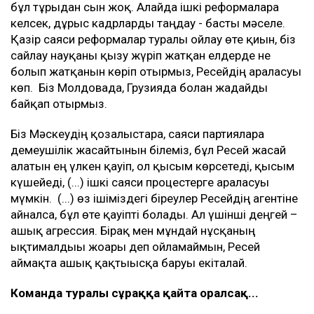
бұл тұрғыдан сын жоқ. Алайда ішкі реформаларға
келсек, дұрыс кадрларды таңдау - басты мәселе.
Қазір саяси реформалар туралы ойлау өте қиын, біз
сайлау науқаны қызу жүріп жатқан елдерде не
болып жатқанын көріп отырмыз, Ресейдің араласуы
көп. Біз Молдовада, Грузияда болған жағдайды
байқап отырмыз.
Біз Мәскеудің қозғалыстарға, саяси партияларға
демеушілік жасайтынын білеміз, бұл Ресей жасай
алатын ең үлкен қауіп, ол қысым көрсетеді, қысым
күшейеді, (...) ішкі саяси процестерге араласуы
мүмкін. (...) өз ішіміздегі біреулер Ресейдің агентіне
айналса, бұл өте қауіпті болады. Ал үшінші деңгей –
ашық агрессия. Бірақ мен мұндай нұсқаның
ықтималдығы жоғары деп ойламаймын, Ресей
аймақта ашық қақтығысқа баруы екіталай.
Команда туралы сұраққа қайта оралсақ...