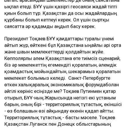
Батыс арасындағы шиеленістер де оның саясатына
ықпал етеді. БҰҰ үшін қазіргі геосаяси жағдай тіпті
қиын болып тұр. Қазақстан да осы жағдайлардың
құрбаны болып кетпеуі керек. Ол үшін сыртқы
саясатта әр қадамды аңдып басу керек.
Президент Тоқаев БҰҰ қағидаттары туралы үнемі
айтып жүр, өйткені бұл Қазақстанға ыңғайлы әрі орта
және шағын мемлекеттерді қолдайтын жүйе.
Көпполярлы әлем Қазақстанға өте тиімсіз сценарий,
біз әр мемлекеттің егемендігі қорғалатын, әлемдік
қоғамдастық мойындайтын, шекарамыз қорғалатын
мемлекет болғымыз келеді. Санкт-Петербургте
өткен халықаралық экономикалық форумдаболған
әйгілі көрініс есіңізде ме? Тоқаев Путинмен қатар
отырып, БҰҰ-ның Жарғысында негізгі екі ұстаным
барын, оның бірі - территориялық тұтастық, екіншісі
- өз болашағын өзі айқындау екенін қадап айтты.
Территориялық тұтастық - басты мәселе. Тоқаев
Қазақстан Луганск пен Донецк облыстарының