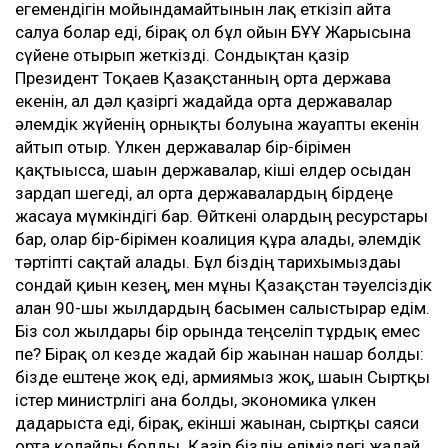
егемендігін мойындамайтынын лақ еткізіп айта
салуға болар еді, бірақ ол бұл ойын БҰҰ Жарғысына
сүйене отырып жеткізді. Сондықтан қазір
Президент Тоқаев Қазақстанның орта держава
екенін, ал дәл қазіргі жағдайда орта державалар
әлемдік жүйенің орнықты болуына жауапты екенін
айтып отыр. Үлкен державалар бір-бірімен
қақтығысса, шағын державалар, кіші елдер осыдан
зардап шегеді, ал орта державалардың бірдеңе
жасауға мүмкіндігі бар. Өйткені олардың ресурстары
бар, олар бір-бірімен коалиция құра алады, әлемдік
тәртіпті сақтай алады. Бұл біздің тарихымыздағы
сондай қиын кезең, мен мұны Қазақстан тәуелсіздік
алған 90-шы жылдардың басымен салыстырар едім.
Біз сол жылдары бір орында теңселіп тұрдық емес
пе? Бірақ ол кезде жағдай бір жағынан нашар болды:
бізде ештеңе жоқ еді, армиямыз жоқ, шағын Сыртқы
істер министрлігі ғана болды, экономика үлкен
дағдарыста еді, бірақ, екінші жағынан, сыртқы саяси
орта қолайлы болды. Қазір біздің еліміздегі жағдай