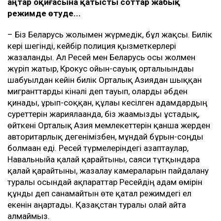
Қаңтар оқиғасына қатысты соттар жабық
режимде өтуде...
– Біз Беларусь жолымен жүрмедік, бұл жақсы. Билік
кері шегінді, кейбір полиция қызметкерлері
жазаланды. Ал Ресей мен Беларусь осы жолмен
жүріп жатыр, Крокус ойын-сауық орталығындағы
шабуылдан кейін билік Орталық Азиядан шыққан
мигранттарды кінәлі деп тауып, оларды әбден
қинады, ұрып-соққан, құлағы кесілген адамдардың
суреттерін жариялағанда, біз жағамызды ұстадық,
өйткені Орталық Азия мемлекеттерін қанша жерден
авторитарлық дегенімізбен, мұндай бұрын-соңды
болмаған еді. Ресей түрмелеріндегі азаптаулар,
Навальныйға қалай қарайтыны, саяси тұтқындарға
қалай қарайтыны, жазалау камераларын пайдалану
туралы осындай ақпараттар Ресейдің адам өмірін
құнды деп санамайтын өте қатал режимдегі ел
екенін аңғартады. Қазақстан туралы олай айта
алмаймыз.