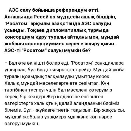
– АЭС салу бойынша референдум өтті.
Алғашында Ресей өз мүддесін ашық білдіріп,
"Росатом" арқылы Қазақстанда АЭС салуды
ұсынды. Тоқаев дипломатиялық тұрғыда
консорциум құру туралы айтқанымен, мұндай
жобаны консорциуммен жүзеге асыру қиын.
АЭС-ті "Росатом" салуы мүмкін бе?
– Бұл өте өкінішті болар еді. "Росатом" санкцияларға
ұшыраған, бұл бізді тығырыққа тірейді. Мұндай жоба
туралы қоғамдық талқылауды ұмытпау керек.
Халық мұндай мәселелерге өте сезімтал. Күн
тәртібінен түспеуі үшін бұл мәселені көтеруіміз
керек, бір кездері Жер кодексіне енгізілген
өзгерістерге халықтың қалай алаңдағанын бәріміз
білеміз. Бұл - жүйкеге тиетін тақырып. Бір жақсысы,
мұндай жобалар ұзақмерзімді және көп нәрсе
өзгеруі мүмкін.