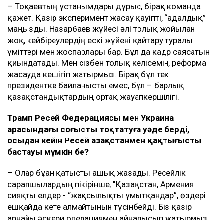
– Тоқаевтың ұстанымдары дұрыс, бірақ команда
қажет. Қазір эксперимент жасау қауіпті, “адалдық”
маңызды. Назарбаев жүйесі әлі толық жойылған
жоқ, кейбіреулердің ескі жүйені қайтару туралы
үміттері мен жоспарлары бар. Бұл да кадр саясатын
қиындатады. Мен сізбен толық келісемін, реформа
жасауда кешігіп жатырмыз. Бірақ бұл тек
президентке байланысты емес, бұл – барлық
қазақстандықтардың ортақ жауапкершілігі.
Трамп Ресей Федерациясы мен Украина
арасындағы соғысты тоқтатуға уәде берді,
осыдан кейін Ресей Қазақстанмен қақтығысты
бастауы мүмкін бе?
– Олар бұған қатысты ашық жазады. Ресейлік
сарапшылардың пікірінше, "Қазақстан, Армения
сияқты елдер - “жақсылықты ұмытқандар”, өздері
ешқайда кете алмайтынын түсінбейді. Біз қазір
арнайы әскери операциямен айналысып жатырмыз,