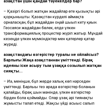
Қазақстан үшін қандай тәуекелдер бар?
– Қазіргі болып жатқан жағдайлар өте қызықты әрі
қорқынышты. Қазақстан күрделі аймақта
орналасқан, бұл жағдайдан оңай шығып кету қиын.
Геосаяси жағдайдан бөлек, елде үлкен
трансформациялық процестер жүріп жатыр. Мұндай
кезеңде үлкен мүмкіндіктер мен қатерлер қатар
жүреді.
Қазақстандағы өзгерістер туралы не ойлайсыз?
Барлығы Жаңа Қазақстаннан үміттенді. Бірақ
идеяны іске асыру тым ұзаққа созылып жатқан
сияқты...
– Иә, меніңше, бұл жерде халық көп нәрседен
үміттенді. Барлығы тез арада өзгерістер болғанын
қалайды, бірақ шын мәнінде, үлкен өзгерістер
бірден бола қоймайды. Олар ұзақ әрі тиянақты
жұмысты талап етеді. Жақсы үйді асығыс салып