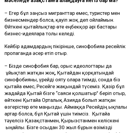
мәселеде Қазақстанға алаңдауға негіз бар ма?
– Егер бұл заңсыз мигранттар емес, туристер мен
бизнесмендер болса, қауіп жоқ деп ойлаймын.
Өйткені қытайлықтар өте еңбекқор әрі бастары
бизнес-идеяларға толы келеді.
Кейбір адамдардың пікірінше, синофобияға ресейлік
пропаганда әсер етіп отыр.
– Бізде синофобия бар, орыс идеологтары да
ұйықтап жатқан жоқ, Қытайдан қорқатындай
синофобияны, үрейді ояту оларға тиімді, сонда біз
қытайға емес, Ресейге жақындай түсеміз. Қазір бұл
жағдайда Қытай бізге “саяси қолшатыр” беріп отыр,
өйткені Қытайға Орталық Азияда болып жатқан
өзгерістер өте маңызды. Аймаққа Ресейдің ықпалы
артар болса, бұл Қытай үшін тиімсіз. Қытайға
тәуелсіз Қазақстанмен, Қырғызстанмен келіскені
ыңғайлы. Бізге осыдан 30 жыл бұрын өзімізді