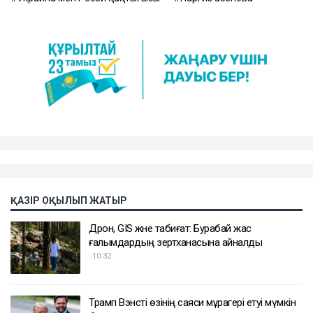
ҚАЗІР ОҚЫЛЫП ЖАТЫР
Дрон, GIS және табиғат: Бурабай жас
ғалымдардың зертханасына айналды
10:32
Трамп Вэнсті өзінің саяси мұрагері етуі мүмкін