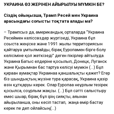
УКРАИНА ӨЗ ЖЕРІНЕН АЙЫРЫЛУЫ МҮМКІН БЕ?
Сіздің ойыңызша, Трамп Ресей мен Украина
арасындағы соғысты тоқтата алады ма?
– Трампсыз да, американдық орталарда “Украина
Ресеймен келіссөздер жүргізеді, Украина бұл
соғыста жеңіске және 1991 жылғы территориясын
қайтаруға ұмтылмайды, бірақ Еуропамен бірге болу
келісіміне қол жеткізеді” деген пікірлер айтылуда.
Украина Батыс елдеріне қосылып, Донецк, Луганск
және Қырымнан бас тартуға келісуі мүмкін (...) Бұл
қираған аумақтар Украинаға қаншалықты қажет? Егер
біз шындықтың жүзіне тура қарасақ, Украина қазір
өзін құтқаруы керек. Олар Еуропаға неғұрлым тезірек
қосылса, соғұрлым жақсы. (...) Бұл сәтті салыстыру
емес шығар, бірақ бұл ірің сияқты, аяғынан
айырылғанша, оны кесіп тастап, жаңа өмір бастау
керек пе деп ойлайсың(...)