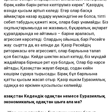
бірақ кейін бәрін ретке келтіруіміз керек". Қазірдің
өзінде қысым артып келеді. Егер олар басқа
аймақтарға назар аудару мүмкіндігіне ие болса, тіпті
себеп табудың қажеті жоқ, оларға бәрі ұнамайды. Біз
оқулықтарымызда не жазамыз, бұқаралық ақпарат
құралдарында не айтамыз – бәріне араласып,
агрессия көрсетеді. Олардың ойынша, бәрі Ресейге
жау: сыртта да, өз елінде де. Қазір Ресейдің
риторикасы өте агрессивті, олар барлығына талап
қоя бастады. Кейде шектен асып кетеді, біз мұндай
жағдайларға бірнеше рет куә болдық. Олар бір нәрсе
айтады, Қазақстан жауап береді, содан кейін
кешірім сұрауға тырысады. Бірақ бұл барлығына
қатты қысым жасап отыр. Қазір ешкім Еуразиялық
одаққа өз еркімен қосылғысы келмейді.
Қазақстан Кедендік одақтан немесе Еуразиялық
экономикалық одақтан шыға ала ма?