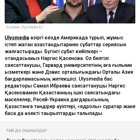
Коллаж Ulysmedia.kz
Ulysmedia
қазіргі кезде Америкада тұрып, жұмыс
істеп жатқан қазақстандықтармен сұқбаттар сериясын
жалғастырады. Бүгінгі сұқбат кейіпкері –
отандасымыз Наргис Қасенова. Ол белгілі
саясаттанушы, Гарвард университетінің аға ғылыми
қызметкері және Дэвис орталығындағы Орталық Азия
бағдарламасының жетекшісі. Ulysmedia бас
редакторы Самал Ибраева саясаттанушы Наргис
Қасеновамен Қазақстанның ішкі саясатындағы
мәселелер, Ресей-Украина дағдарысының
Қазақстанға төндірер қауіптері, «ядролық» сұрақтар және
басқа да өзекті тақырыптарды талқылады.
ТАҒЫ ДА ОҚЫҢЫЗДАР