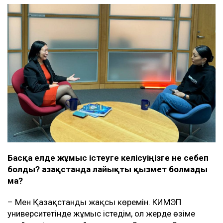
Басқа елде жұмыс істеуге келісуіңізге не себеп
болды? Қазақстанда лайықты қызмет болмады
ма?
– Мен Қазақстанды жақсы көремін. КИМЭП
университетінде жұмыс істедім, ол жерде өзіме