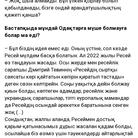
– Жоқ, шыға алмайды. Бұл үлкен қорлау болып
қабылданады, бізге ондай арандатушылықтың
қажеті қанша?
Бастапқыда мұндай Одақтарға мүше болмауға
болар ма еді?
– Бұл біздің идея емес еді. Оның үстіне, сол кезде
Ресей мүлдем басқа болатын. Ал 2022 жылы Ресей
өз таңдауын жасады. Осы жерде мен ресейлік
сарапшы Дмитрий Тевиннің «Ресейдің сыртқы
саясаты кері қайтатын көпірін қиратып тастады»
деген сөзін келтірейін. Соңғы уақытқа дейін болжау
қиын болды, көптеген адамдар, ресейлік және
украиндық сарапшылар, тіпті еуропалық мамандар
да Ресейдің осындай әрекетке баратынына сенген
жоқ (...)
Сондықтан, жалпы алғанда, Ресеймен достық
қарым-қатынасымыз дұрыс жасалған қадам болды,
осылайша біз өзіміз үшін тәуекелдерді айтарлықтай