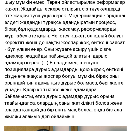
шығу мүмкін емес. Терең ойластырылған реформалар
қажет. Жағдайды ескере отырып, сіз тәуекелдерді
өте жақсы түсінуіңіз керек. Модернизация - әрқашан
елдегі жағдайды тұрақсыздандыратын процесс,
бірақ бұл қадамдарды жасамау, реформаларды
жүргізбеу өте қиын. Не істеу қажет, ол қалай болуы
керектігі жөнінде нақты жоспар жоқ, өйткені саясат
- бұл үлкен өнер. Оны жүзеге асыру үшін сізге
идеялар, жағдайды пайымдай алатын дұрыс
адамдар керек. (...) Ең алдымен, шешуші
позицияларға дұрыс адамдарды қою керек, өйткені
сізде өте жақсы жоспар болуы мүмкін, бірақ оны
орындайтын адамыңыз дұрыс болмаса, бәрі желге
ұшады. Қазір көп нәрсе жеке адамдарға
байланысты, егер дұрыс адамдар дұрыс орынға
тағайындалса, олардың саны жеткілікті болса және
оларда қандай да бір ынтымақ болса, онда біз алға
жылжи аламыз деп ойлаймын.