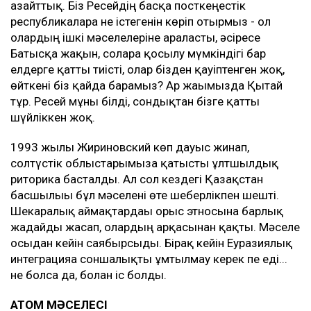
азайттық. Біз Ресейдің басқа посткеңестік
республикаларға не істегенін көріп отырмыз - ол
олардың ішкі мәселелеріне араласты, әсіресе
Батысқа жақын, соларға қосылу мүмкіндігі бар
елдерге қатты тиісті, олар бізден қауіптенген жоқ,
өйткені біз қайда барамыз? Ар жағымызда Қытай
тұр. Ресей мұны білді, сондықтан бізге қатты
шүйліккен жоқ.
1993 жылы Жириновский көп дауыс жинап,
солтүстік облыстарымызға қатысты ұлтшылдық
риторика басталды. Ал сол кездегі Қазақстан
басшылығы бұл мәселені өте шеберлікпен шешті.
Шекаралық аймақтардағы орыс этносына барлық
жағдайды жасап, олардың арқасынан қақты. Мәселе
осыдан кейін саябырсыды. Бірақ кейін Еуразиялық
интеграцияға соншалықты ұмтылмау керек пе еді...
не болса да, болған іс болды.
АТОМ МӘСЕЛЕСІ