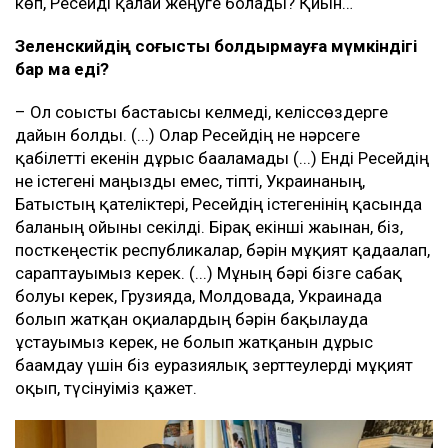
көп, Ресейді қалай жеңуге болады? Қиын…
Зеленскийдің соғысты болдырмауға мүмкіндігі
бар ма еді?
– Ол соғысты бастағысы келмеді, келіссөздерге
дайын болды. (...) Олар Ресейдің не нәрсеге
қабілетті екенін дұрыс бағаламады (...) Енді Ресейдің
не істегені маңызды емес, тіпті, Украинаның,
Батыстың қателіктері, Ресейдің істегенінің қасында
баланың ойыны секілді. Бірақ екінші жағынан, біз,
посткеңестік республикалар, бәрін мұқият қадағалап,
сараптауымыз керек. (...) Мұның бәрі бізге сабақ
болуы керек, Грузияда, Молдовада, Украинада
болып жатқан оқиғалардың бәрін бақылауда
ұстауымыз керек, не болып жатқанын дұрыс
бағамдау үшін біз еуразиялық зерттеулерді мұқият
оқып, түсінуіміз қажет.