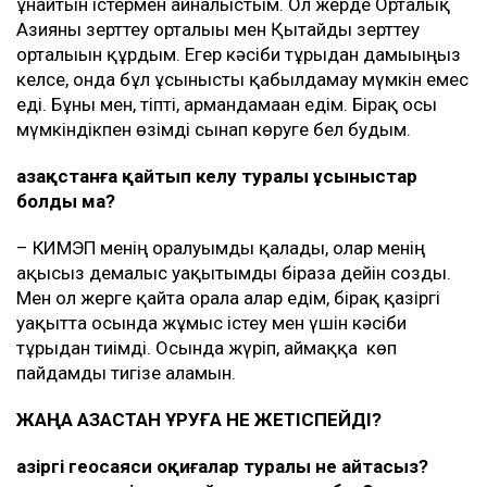
ұнайтын істермен айналыстым. Ол жерде Орталық
Азияны зерттеу орталығы мен Қытайды зерттеу
орталығын құрдым. Егер кәсіби тұрғыдан дамығыңыз
келсе, онда бұл ұсынысты қабылдамау мүмкін емес
еді. Бұны мен, тіпті, армандамаған едім. Бірақ осы
мүмкіндікпен өзімді сынап көруге бел будым.
Қазақстанға қайтып келу туралы ұсыныстар
болды ма?
– КИМЭП менің оралуымды қалады, олар менің
ақысыз демалыс уақытымды біразға дейін созды.
Мен ол жерге қайта орала алар едім, бірақ қазіргі
уақытта осында жұмыс істеу мен үшін кәсіби
тұрғыдан тиімді. Осында жүріп, аймаққа көп
пайдамды тигізе аламын.
ЖАҢА ҚАЗАҚСТАН ҚҰРУҒА НЕ ЖЕТІСПЕЙДІ?
Қазіргі геосаяси оқиғалар туралы не айтасыз?