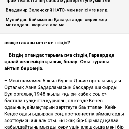
Трамп Вэнсті өзінің саяси мұрагері етуі мүмкін бе
Владимир Зеленский НАТО-мен келісімге келді
Мұнайдан байымаған Қазақстанды сирек жер
металдары жарыта ала ма
Қазақстаннан неге кеттіңіз?
– Біздің отандастарымызға сіздің Гарвардқа
қалай келгеніңіз қызық болар. Осы туралы
айтып берсеңіз.
– Мені шамамен 6 жыл бұрын Дэвис орталығындағы
Орталық Азия бағдарламасын басқаруға шақырды.
Бұл орталық 1948 жылы «қырғи-қабақ соғыс»
басталған уақытта құрылған, ол кезде Кеңес
одағының аймақтарын зерттеуге бағытталған. Кейін
Кеңес одағы ыдыраған соң, посткеңестік аймақтарды
зерттеумен айналысты. Екі жақ бір-бірімізді қалай
қабылдайтынымызды көру үшін алғашқыда мені бір