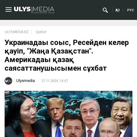
ҚАЗ
РУС
ULYSMEDIA.KZ
Сұхбат
Украинадағы соғыс, Ресейден келер
қауіп, "Жаңа Қазақстан".
Америкадағы қазақ
саясаттанушысымен сұхбат
Ulysmedia
27.11.2024, 14:47