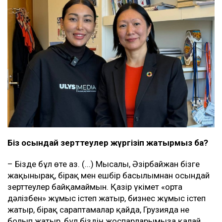
Біз осындай зерттеулер жүргізіп жатырмыз ба?
– Бізде бұл өте аз. (...) Мысалы, Әзірбайжан бізге
жақынырақ, бірақ мен ешбір басылымнан осындай
зерттеулер байқамаймын. Қазір үкімет «орта
дәлізбен» жұмыс істеп жатыр, бизнес жұмыс істеп
жатыр, бірақ сараптамалар қайда, Грузияда не
болып жатыр, бұл біздің жоспарларымызға қалай