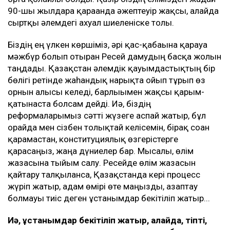
90-шы жылдарға қарағанда әжептеуір жақсы, алайда
сыртқы әлемдегі ахуал шиеленіске толы.
Біздің ең үлкен көршіміз, әрі қас-қабағына қарауға
мәжбүр болып отырған Ресей дамудың басқа жолын
таңдады. Қазақстан әлемдік қауымдастықтың бір
бөлігі ретінде жаһандық нарықта ойып тұрып өз
орнын алғысы келеді, барлығымен жақсы қарым-
қатынаста болсам дейді. Иә, біздің
реформаларымыз сәтті жүзеге аспай жатыр, бұл
орайда мен сізбен толықтай келісемін, бірақ соған
қарамастан, конституциялық өзгерістерге
қарасаңыз, жаңа дүниелер бар. Мысалы, өлім
жазасына тыйым салу. Ресейде өлім жазасын
қайтару талқыланса, Қазақстанда кері процесс
жүріп жатыр, адам өмірі өте маңызды, азаптау
болмауы тиіс деген ұстанымдар бекітіліп жатыр...
Иә, ұстанымдар бекітіліп жатыр, алайда, тіпті,