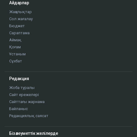
Айдарлар
Жаңалықтар
Сол жағалау
Бюджет
Сараптама
Аймақ
Қоғам
Ұстаным
Сұхбат
Редакция
Жоба туралы
Сайт ережелері
Сайттағы жарнама
Байланыс
Редакциялық саясат
Біз әлеуметтік желілерде