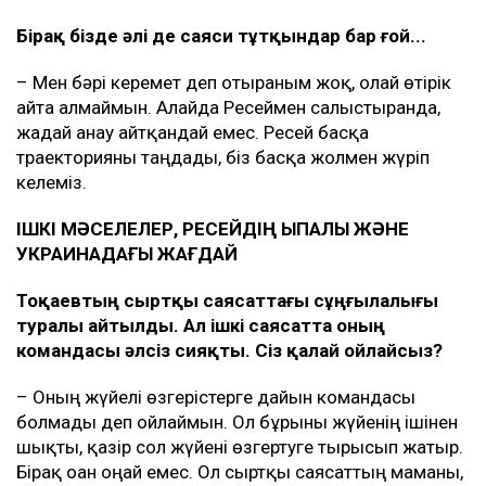
Бірақ бізде әлі де саяси тұтқындар бар ғой...
– Мен бәрі керемет деп отырғаным жоқ, олай өтірік
айта алмаймын. Алайда Ресеймен салыстырғанда,
жағдай анау айтқандай емес. Ресей басқа
траекторияны таңдады, біз басқа жолмен жүріп
келеміз.
ІШКІ МӘСЕЛЕЛЕР, РЕСЕЙДІҢ ЫҚПАЛЫ ЖӘНЕ
УКРАИНАДАҒЫ ЖАҒДАЙ
Тоқаевтың сыртқы саясаттағы сұңғылалығы
туралы айтылды. Ал ішкі саясатта оның
командасы әлсіз сияқты. Сіз қалай ойлайсыз?
– Оның жүйелі өзгерістерге дайын командасы
болмады деп ойлаймын. Ол бұрынғы жүйенің ішінен
шықты, қазір сол жүйені өзгертуге тырысып жатыр.
Бірақ оған оңай емес. Ол сыртқы саясаттың маманы,