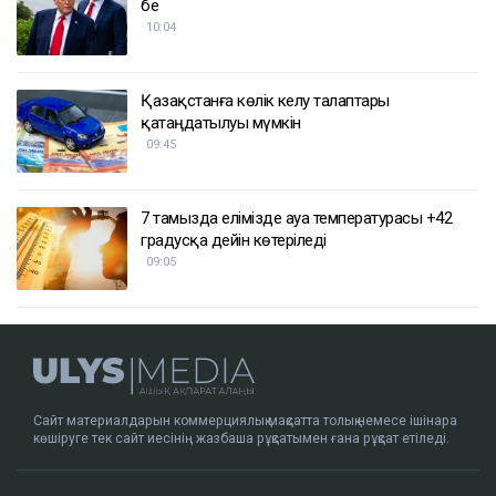
бе
10:04
Қазақстанға көлік әкелу талаптары
қатаңдатылуы мүмкін
09:45
7 тамызда елімізде ауа температурасы +42
градусқа дейін көтеріледі
09:05
Сайт материалдарын коммерциялық мақсатта толық немесе ішінара
көшіруге тек сайт иесінің жазбаша рұқсатымен ғана рұқсат етіледі.