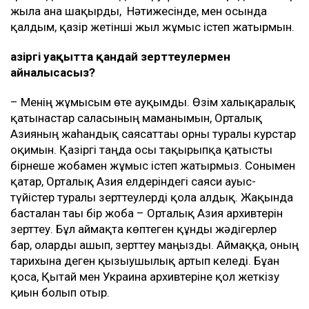
жылға ғана шақырды, Нәтижесінде, мен осында
қалдым, қазір жетінші жыл жұмыс істеп жатырмын.
Қазіргі уақытта қандай зерттеулермен
айналысасыз?
– Менің жұмысым өте ауқымды. Өзім халықаралық
қатынастар саласының маманымын, Орталық
Азияның жаһандық саясаттағы орны туралы курстар
оқимын. Қазіргі таңда осы тақырыпқа қатысты
бірнеше жобамен жұмыс істеп жатырмыз. Сонымен
қатар, Орталық Азия елдеріндегі саяси ауыс-
түйістер туралы зерттеулерді қолға алдық. Жақында
басталған тағы бір жоба – Орталық Азия архивтерін
зерттеу. Бұл аймақта көптеген құнды жәдігерлер
бар, оларды ашып, зерттеу маңызды. Аймаққа, оның
тарихына деген қызығушылық артып келеді. Бұған
қоса, Қытай мен Украина архивтеріне қол жеткізу
қиын болып отыр.