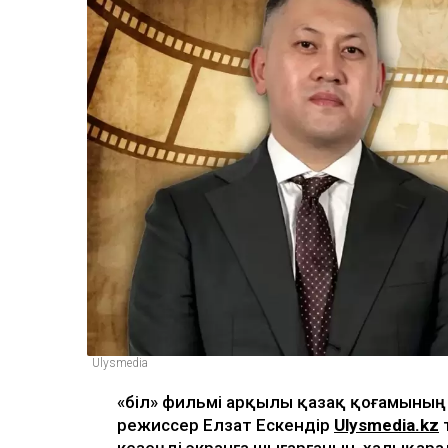
Ulysmedia
«Әбіл» фильмі арқылы қазақ қоғамыны
режиссер Елзат Ескендір
Ulysmedia.kz
т
кезеңді экранға шығарғанын, халықар