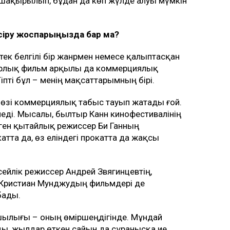
 шақырылып, бұдан да көп жүлде алуы мүмкін
іру жоспарыңызда бар ма?
ек белгілі бір жанрмен немесе қалыптасқан
орлық фильм арқылы да коммерциялық
іпті бұл – менің мақсаттарымның бірі.
 өзі коммерциялық табыс тауып жатады ғой.
леді. Мысалы, былтыр Канн кинофестивалінің
лген қытайлық режиссер Би Ганның
тта да, өз еліндегі прокатта да жақсы
ейлік режиссер Андрей Звягинцевтің,
 Кристиан Мунджудың фильмдері де
бады.
шылығы – оның өміршеңдігінде. Мұндай
ды, жылдар өткен сайын да сұранысқа ие