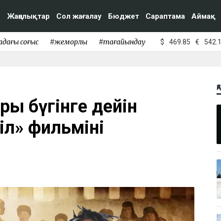
Жаңалықтар
Сол жағалау
Бюджет
Сараптама
Аймақ
адағы соғыс
#жемқорлық
#тағайындау
$
469.85
€
542.
Қ
ы бүгінге дейін
л» фильмінің