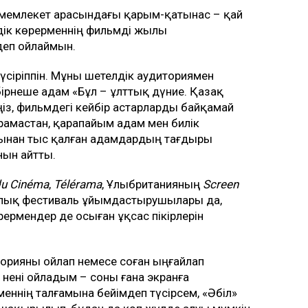
н мемлекет арасындағы қарым-қатынас – қай
елдік көрерменнің фильмді жылы
еп ойлаймын.
түсіріппін. Мұны шетелдік аудиториямен
бірнеше адам «Бұл – ұлттық дүние. Қазақ
ңіз, фильмдегі кейбір астарларды байқамай
арамастан, қарапайым адам мен билік
рынан тыс қалған адамдардың тағдыры
нын айтты.
du Cinéma
,
Télérama
, Ұлыбританияның
Screen
ық фестиваль ұйымдастырушылары да,
ермендер де осыған ұқсас пікірлерін
орияны ойлап немесе соған ыңғайлап
м, нені ойладым – соны ғана экранға
еннің талғамына бейімдеп түсірсем, «Әбіл»