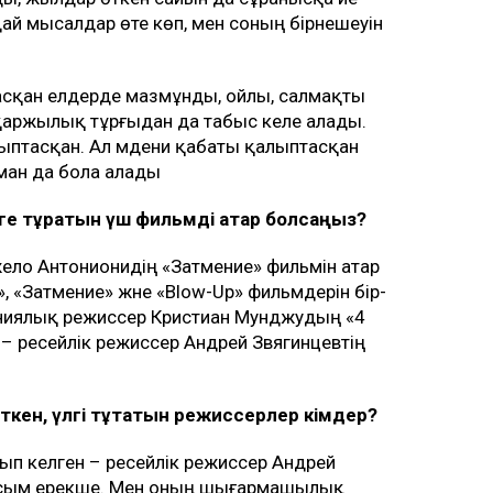
дай мысалдар өте көп, мен соның бірнешеуін
тасқан елдерде мазмұнды, ойлы, салмақты
 қаржылық тұрғыдан да табыс әкеле алады.
лыптасқан. Ал мәдени қабаты қалыптасқан
ман да бола алады
ге тұратын үш фильмді атар болсаңыз?
жело Антонионидің «Затмение» фильмін атар
, «Затмение» және «Blow-Up» фильмдерін бір-
умыниялық режиссер Кристиан Мунджудың «4
і – ресейлік режиссер Андрей Звягинцевтің
кен, үлгі тұтатын режиссерлер кімдер?
ып келген – ресейлік режиссер Андрей
ласым ерекше. Мен оның шығармашылық