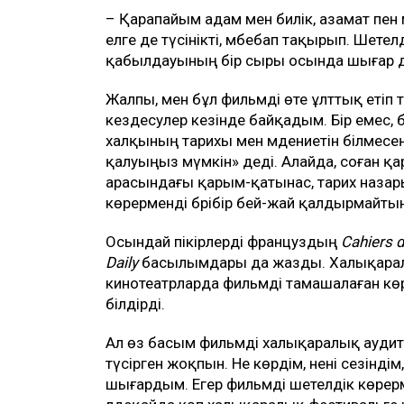
– Қарапайым адам мен билік, азамат пе
елге де түсінікті, әмбебап тақырып. Шет
қабылдауының бір сыры осында шығар д
Жалпы, мен бұл фильмді өте ұлттық етіп 
кездесулер кезінде байқадым. Бір емес, 
халқының тарихы мен мәдениетін білмесе
қалуыңыз мүмкін» деді. Алайда, соған қ
арасындағы қарым-қатынас, тарих наза
көрерменді бәрібір бей-жай қалдырмайты
Осындай пікірлерді француздың
Cahiers 
Daily
басылымдары да жазды. Халықарал
кинотеатрларда фильмді тамашалаған көр
білдірді.
Ал өз басым фильмді халықаралық аудит
түсірген жоқпын. Не көрдім, нені сезінді
шығардым. Егер фильмді шетелдік көрерм