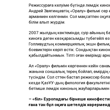
Режиссураға келуіме бүгінде әлемдік кино
Андрей Звягинцевтің «Оралу» фильмі әсер
арманмен келгенмін. Сол мақсатпен оқуға
білім алып жүрдім.
2007 жылдың көктемінде, сәуір айының б
киноға деген көзқарасымды түбегейлі өзге
Голливудтың коммерциялық экшн фильмде
боевиктерін көріп өстік. Сондықтан кино
қабылдайтынмын. Тіпті оған өмірімді арн
Ал «Оралу» фильмін көргеннен кейін сана
жанына соншалық терең бойлап, өмірдің 
түсіндім. Сол сәттен бастап режиссер бо
кезде ҚазҰУ-дың филология факультетінің 
бетімше әлемдік киноның жауһарларымен 
– «Әбіл» Еуропадағы бірнеше кинофест
ғана тән бұл оқиға шетелдік көрермен
д