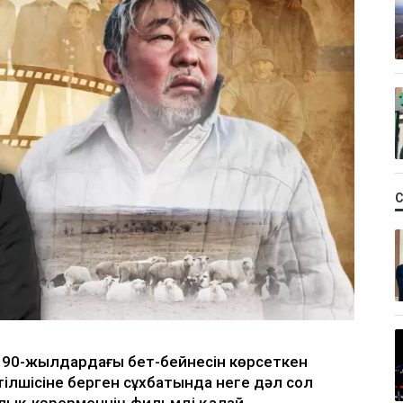
ң 90-жылдардағы бет-бейнесін көрсеткен
ілшісіне берген сұхбатында неге дәл сол
алық көрерменнің фильмді қалай