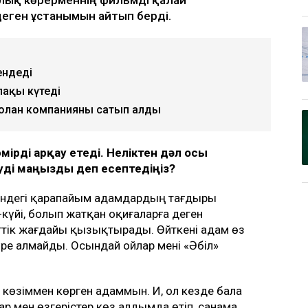
еген ұстанымын айтып берді.
ендеді
лақы күтеді
 болған компанияны сатып алды
мірді арқау етеді. Неліктен дәл осы
зуді маңызды деп есептедіңіз?
езіндегі қарапайым адамдардың тағдыры
күйі, болып жатқан оқиғаларға деген
меттік жағдайы қызықтырады. Өйткені адам өз
үре алмайды. Осындай ойлар мені «Әбіл»
з көзіммен көрген адаммын. Иә, ол кезде бала
 мен өзгерістер көз алдымда өтіп, санама