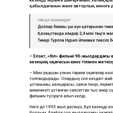
қабылдағанын және авторлық киноға д
ТАҒЫ ДА ОҚЫҢЫЗДАР
Доллар бағамы үш күн қатарынан төм
Қазақстанда кімдер 2,4 млн теңге жа
Тимур Турлов Нұрәлі Әлиевке тиесілі
– Елзат, «Әбіл» фильмі 90-жылдардағы ө
кезеңнің оқиғасын кино тілімен жеткі
– Мені әрқашан үлкен тарихи оқиғалар к
толғандырады. Олардың сол кездегі жай-
ұстанымы, көзқарасы, саяси пікірі, әлеу
мемлекеті ұстанған саясаттан тыс өмір с
фильмін түсіруге алып келді.
Неге дәл 1993 жыл десеңіз, бұл кезеңді ө
болдым. Алайда сол жылдардағы оқиғалар