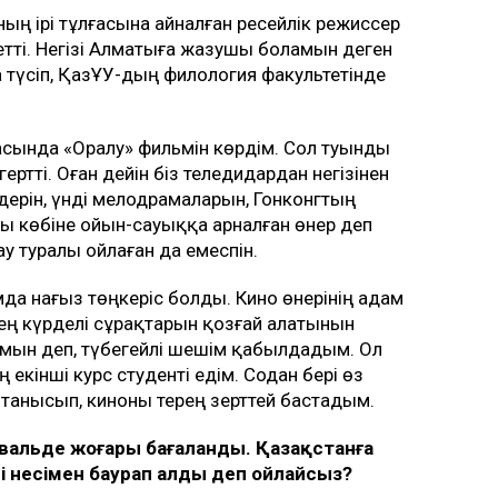
ның ірі тұлғасына айналған ресейлік режиссер
 етті. Негізі Алматыға жазушы боламын деген
 түсіп, ҚазҰУ-дың филология факультетінде
асында «Оралу» фильмін көрдім. Сол туынды
ртті. Оған дейін біз теледидардан негізінен
рін, үнді мелодрамаларын, Гонконгтың
ны көбіне ойын-сауыққа арналған өнер деп
ау туралы ойлаған да емеспін.
мда нағыз төңкеріс болды. Кино өнерінің адам
ең күрделі сұрақтарын қозғай алатынын
ламын деп, түбегейлі шешім қабылдадым. Ол
екінші курс студенті едім. Содан бері өз
танысып, киноны терең зерттей бастадым.
ивальде жоғары бағаланды. Қазақстанға
і несімен баурап алды
деп ойлайсыз?