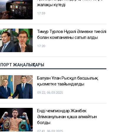
жалақы күтеді
17:59
Тимур Турлов Нұрәлі Әлиевке тиесілі
болған компанияны сатып алды
17:20
СПОРТ ЖАҢАЛЫҚТАРЫ
Балуан Ұлан Рысқұл басшылық
қызметке тағайындалды
09:22, 06.03.2025
Енді чемпиондар Жәнібек
Әлімханұлынан қаша алмайтын
болды
07:41, 06.03.2025