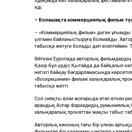
әлдеқайда көп халықаралық фестивальге
еді.
– Болашақта коммерциялық фильм түс
– «Коммерциялық фильм» деген ұғымды т
үлгімен байланыстыруға болмайды. Авт
табысқа жетуге болады деп есептеймін. Т
Өйткені Еуропада авторлық фильмдердің
Қазір бұл үрдіс Қытайда да байқалып ке
негізгі байқау бағдарламасында көрсеті
«Воскрешение» фильмі халықаралық прока
табысқа жетті.
Сол сияқты өзім жоғарыда атап өткен рес
ирандық Асғар Фархадидің, румыниялық
халықаралық прокаттан жақсы табыс та
Авторлық киноның тағы бір үлкен артық
фильмдер бір кезеңмен шектеліп қалмай