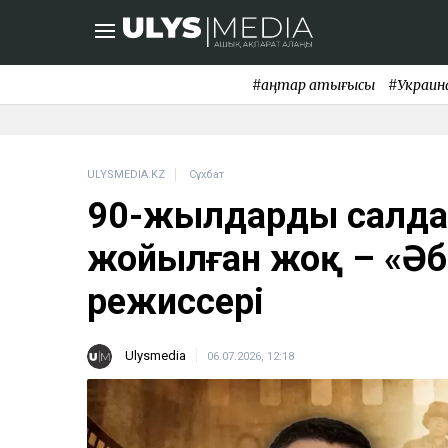
#қаңтар қақтығысы
#Украин
ULYSMEDIA.KZ
Сұхбат
90-жылдардың салдар
жойылған жоқ – «Әбі
режиссері
Ulysmedia
06.07.2026, 12:18