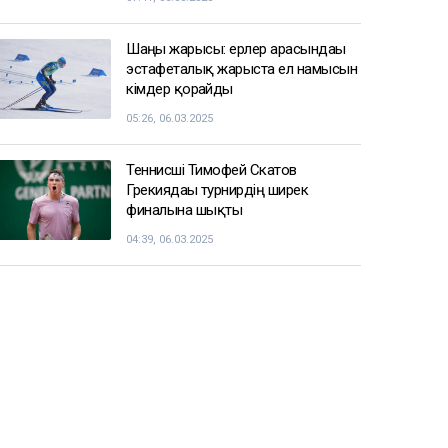
Шаңғы жарысы: ерлер арасындағы
эстафеталық жарыста ел намысын
кімдер қорғайды
05:26, 06.03.2025
Теннисші Тимофей Скатов
Грекиядағы турнирдің ширек
финалына шықты
04:39, 06.03.2025