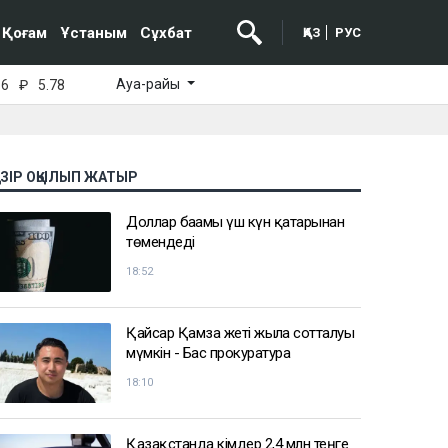
Қоғам
Ұстаным
Сұхбат
ҚАЗ
РУС
Ауа-райы
16
₽
5.78
АЗІР ОҚЫЛЫП ЖАТЫР
Доллар бағамы үш күн қатарынан
төмендеді
18:52
Қайсар Қамза жеті жылға сотталуы
мүмкін - Бас прокуратура
18:10
Қазақстанда кімдер 2,4 млн теңге