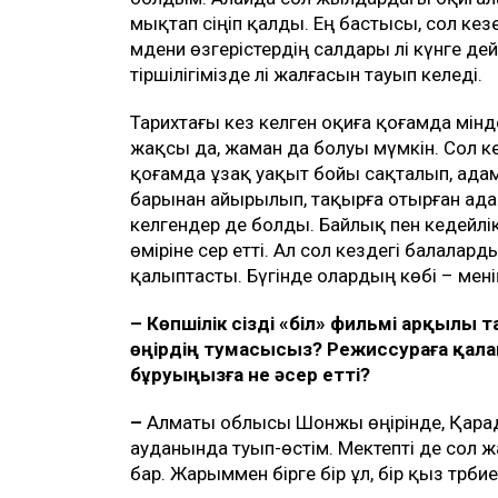
мықтап сіңіп қалды. Ең бастысы, сол кезе
мәдени өзгерістердің салдары әлі күнге д
тіршілігімізде әлі жалғасын тауып келеді.
Тарихтағы кез келген оқиға қоғамда мінд
жақсы да, жаман да болуы мүмкін. Сол 
қоғамда ұзақ уақыт бойы сақталып, ада
барынан айырылып, тақырға отырған ада
келгендер де болды. Байлық пен кедейлі
өміріне әсер етті. Ал сол кездегі балала
қалыптасты. Бүгінде олардың көбі – мен
– Көпшілік сізді «Әбіл» фильмі арқылы 
өңірдің тумасысыз? Режиссураға қалай
бұруыңызға не әсер етті?
–
Алматы облысы Шонжы өңірінде, Қарад
ауданында туып-өстім. Мектепті де сол 
бар. Жарыммен бірге бір ұл, бір қыз тәрб