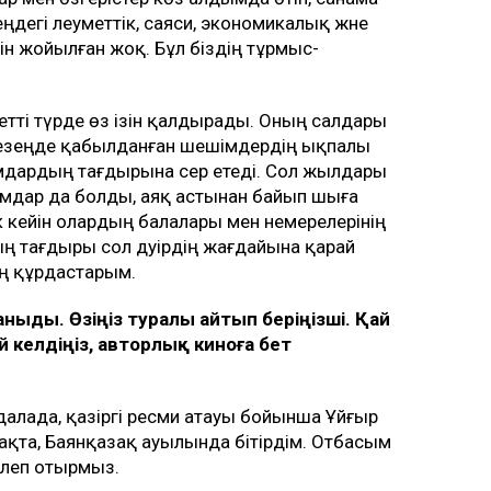
ңдегі әлеуметтік, саяси, экономикалық және
ейін жойылған жоқ. Бұл біздің тұрмыс-
етті түрде өз ізін қалдырады. Оның салдары
кезеңде қабылданған шешімдердің ықпалы
мдардың тағдырына әсер етеді. Сол жылдары
мдар да болды, аяқ астынан байып шыға
к кейін олардың балалары мен немерелерінің
рдың тағдыры сол дәуірдің жағдайына қарай
ің құрдастарым.
таныды. Өзіңіз туралы айтып бер
іңізші
. Қай
 келдіңіз, авторлық киноға бет
алада, қазіргі ресми атауы бойынша Ұйғыр
жақта, Баянқазақ ауылында бітірдім. Отбасым
иелеп отырмыз.