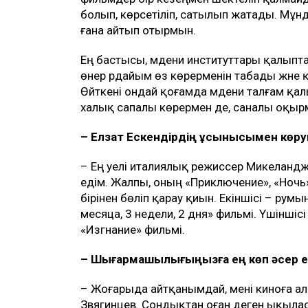
болып, көрсетіліп, сатылып жатады. Мұн
ғана айтып отырмын.
Ең бастысы, мәдени институттары қалып
өнер әрдайым өз көрерменін табады және
Өйткені ондай қоғамда мәдени талғам қа
халық сапалы көрермен де, саналы оқыр
– Елзат Ескендірдің ұсынысымен көру
– Ең әуелі италиялық режиссер Микеланд
едім. Жалпы, оның «Приключение», «Ночь»
бірінен бөліп қарау қиын. Екіншісі – р
месяца, 3 недели, 2 дня» фильмі. Үшіншіс
«Изгнание» фильмі.
– Шығармашылығыңызға ең көп әсер ет
– Жоғарыда айтқанымдай, мені киноға ал
Звягинцев. Сондықтан оған деген ықы