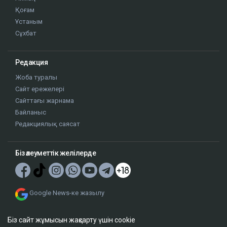
Қоғам
Ұстаным
Сұхбат
Редакция
Жоба туралы
Сайт ережелері
Сайттағы жарнама
Байланыс
Редакциялық саясат
Біз әлеуметтік желілерде
Google News-ке жазылу
Біз сайт жұмысын жақсарту үшін cookie