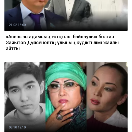
21.02 15:00
«Асылған адамның екі қолы байлаулы» болған:
Зайытов Дүйсеновтің ұлының күдікті өлімі жайлы
айтты
08.10 19:10