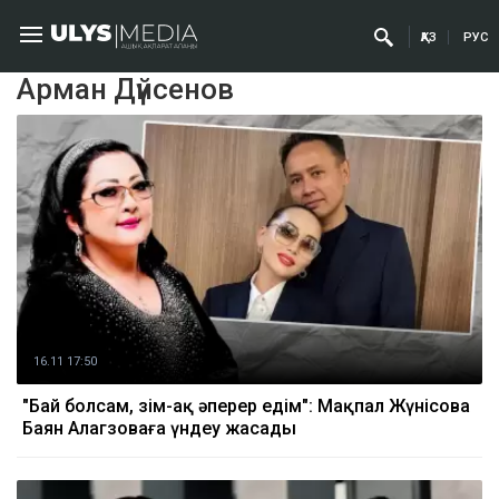
ҚАЗ
РУС
Арман Дүйсенов
16.11 17:50
"Бай болсам, өзім-ақ әперер едім": Мақпал Жүнісова
Баян Алагөзоваға үндеу жасады