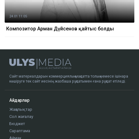
24.01 11:05
Композитор Арман Дүйсенов қайтыс болды
Сайт материалдарын коммерциялық мақсатта толық немесе ішінара
көшіруге тек сайт иесінің жазбаша рұқсатымен ғана рұқсат етіледі.
Айдарлар
Жаңалықтар
Сол жағалау
Бюджет
Сараптама
Аймақ