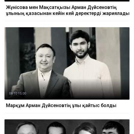
Жүнісова мен Мақсатқызы Арман Дүйсеновтің
ұлының қазасынан кейін кей деректерді жариялады
08.10 15:00
Марқұм Арман Дүйсеновтің ұлы қайтыс болды