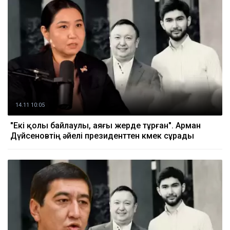
14.11 10:05
"Екі қолы байлаулы, аяғы жерде тұрған". Арман
Дүйсеновтің әйелі президенттен көмек сұрады