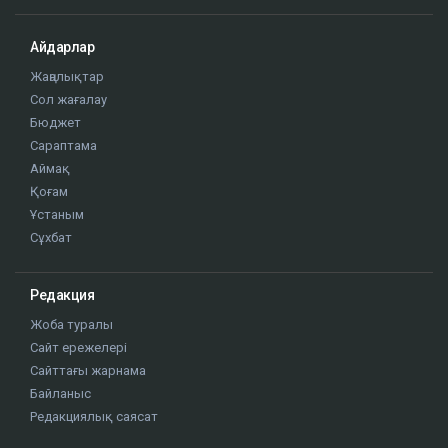
Айдарлар
Жаңалықтар
Сол жағалау
Бюджет
Сараптама
Аймақ
Қоғам
Ұстаным
Сұхбат
Редакция
Жоба туралы
Сайт ережелері
Сайттағы жарнама
Байланыс
Редакциялық саясат