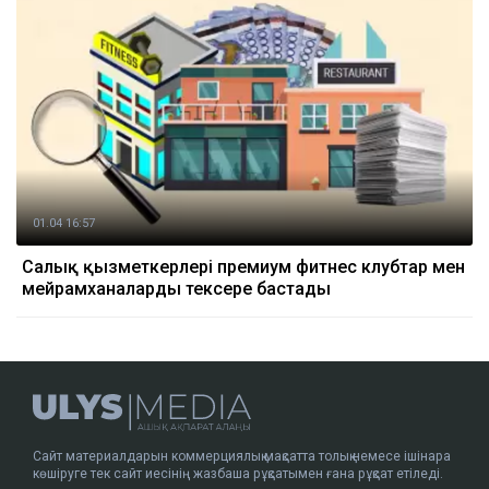
01.04 16:57
Салық қызметкерлері премиум фитнес клубтар мен
мейрамханаларды тексере бастады
Сайт материалдарын коммерциялық мақсатта толық немесе ішінара
көшіруге тек сайт иесінің жазбаша рұқсатымен ғана рұқсат етіледі.