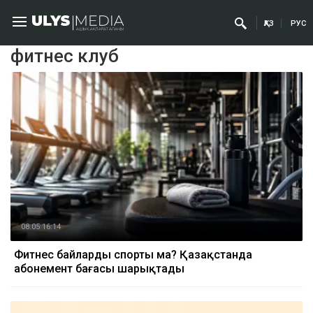
ҚАЗ
РУС
фитнес клуб
08.05 16:14
Фитнес байлардың спорты ма? Қазақстанда
абонемент бағасы шарықтады