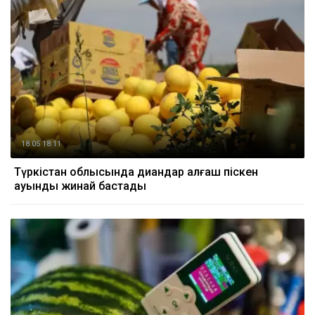
18.05 18:11
Түркістан облысында диқандар алғаш піскен
қауынды жинай бастады