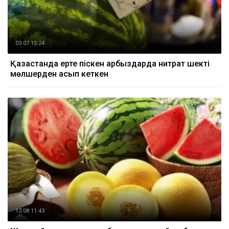
03.07 15:24
Қазақстанда ерте піскен қарбыздарда нитрат шекті
мөлшерден асып кеткен
13.08 11:43