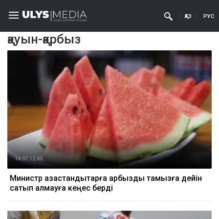
ҚАЗ
РУС
қауын-қарбыз
14.07 12:45
Министр қазақстандықтарға қарбызды тамызға дейін
сатып алмауға кеңес берді