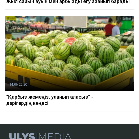
Жыл сайын қауын мен қарбызды егу азайып барады
14.06 23:20
“Қарбыз жемеңіз, уланып қаласыз” -
дәрігердің кеңесі