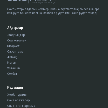
Сайт материалдарын коммерциялық мақсатта толық немесе ішінара
көшіруге тек сайт иесінің жазбаша рұқсатымен ғана рұқсат етіледі.
Айдарлар
Жаңалықтар
Сол жағалау
Бюджет
Сараптама
Аймақ
Қоғам
Ұстаным
Сұхбат
Редакция
Жоба туралы
Сайт ережелері
Сайттағы жарнама