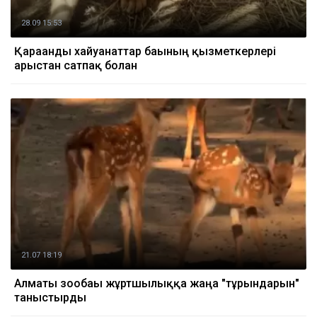
28.09 15:53
Қарағанды хайуанаттар бағының қызметкерлері
арыстан сатпақ болған
21.07 18:19
Алматы зообағы жұртшылыққа жаңа "тұрғындарын"
таныстырды