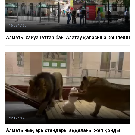
16.02 17:50
Алматы хайуанаттар бағы Алатау қаласына көшпейді
22.12 19:40
Алматының арыстандары аққаланы жеп қойды –