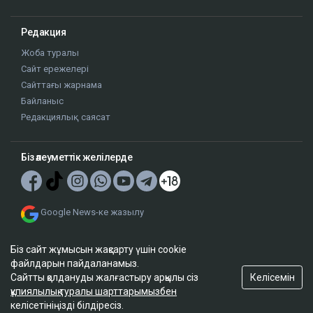
Редакция
Жоба туралы
Сайт ережелері
Сайттағы жарнама
Байланыс
Редакциялық саясат
Біз әлеуметтік желілерде
Google News-ке жазылу
Біз сайт жұмысын жақсарту үшін cookie
файлдарын пайдаланамыз.
Келісемін
Сайтты қолдануды жалғастыру арқылы сіз
құпиялылық туралы шарттарымызбен
© 2026. ТОО "Ulys Media Group". Барлық құқықтар қорғалған.
келісетініңізді білдіресіз.