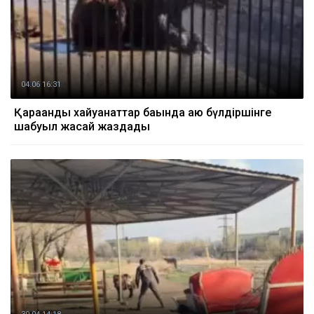
04.06 16:31
Қарағанды ​​хайуанаттар бағында аю бүлдіршінге
шабуыл жасай жаздады