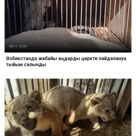
08.11 15:30
Өзбекстанда жабайы аңдарды циркте пайдалануға
тыйым салынды