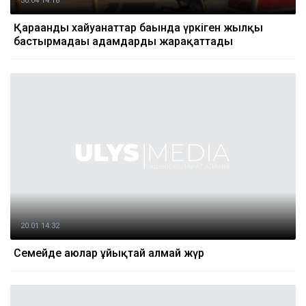
30.04 14:18
Қарағанды ​​хайуанаттар бағында үркіген жылқы
бастырмадағы адамдарды жарақаттады
20.01 14:32
Семейде аюлар ұйықтай алмай жүр