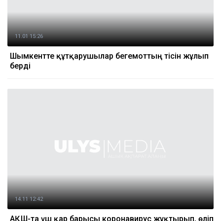
11.01 15:26
Шымкентте құтқарушылар бегемоттың тісін жұлып
берді
14.11 12:42
АҚШ-та үш қар барысы коронавирус жұқтырып, өліп