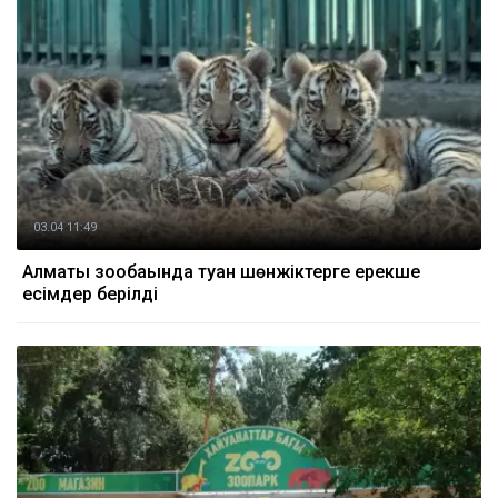
03.04 11:49
Алматы зообағында туған шөнжіктерге ерекше
есімдер берілді