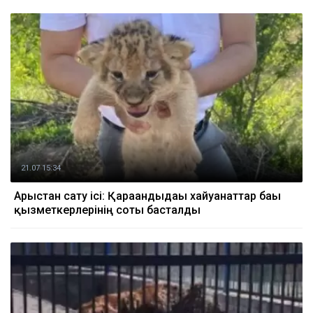
21.07 15:34
Арыстан сату ісі: Қарағандыдағы хайуанаттар бағы
қызметкерлерінің соты басталды