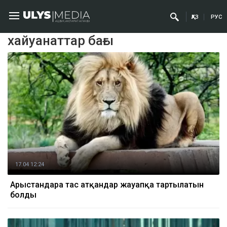
ҚАЗ
РУС
хайуанаттар бағы
17.04 12:24
Арыстандарға тас атқандар жауапқа тартылатын
болды