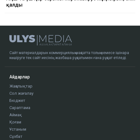
қалды
Сайт материалдарын коммерциялық мақсатта толық немесе ішінара
көшіруге тек сайт иесінің жазбаша рұқсатымен ғана рұқсат етіледі.
Айдарлар
Жаңалықтар
Сол жағалау
Бюджет
Сараптама
Аймақ
Қоғам
Ұстаным
Сұхбат