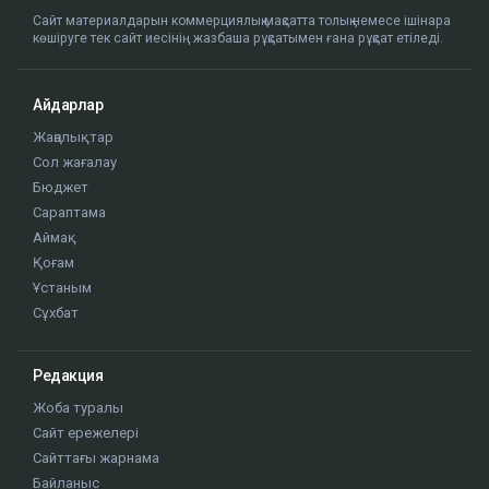
Сайт материалдарын коммерциялық мақсатта толық немесе ішінара
көшіруге тек сайт иесінің жазбаша рұқсатымен ғана рұқсат етіледі.
Айдарлар
Жаңалықтар
Сол жағалау
Бюджет
Сараптама
Аймақ
Қоғам
Ұстаным
Сұхбат
Редакция
Жоба туралы
Сайт ережелері
Сайттағы жарнама
Байланыс