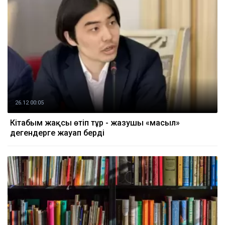
26.12 00:05
Кітабым жақсы өтіп тұр - жазушы «масыл»
дегендерге жауап берді