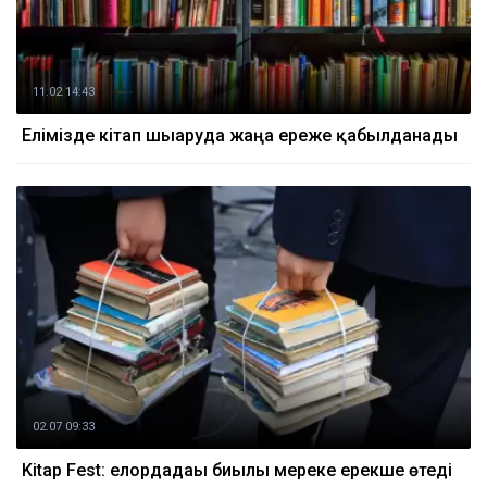
11.02 14:43
Елімізде кітап шығаруда жаңа ереже қабылданады
02.07 09:33
Kitap Fest: елордадағы биылғы мереке ерекше өтеді