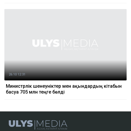
26.10 12:31
Министрлік шенеуніктер мен ақындардың кітабын
басуға 705 млн теңге бөлді