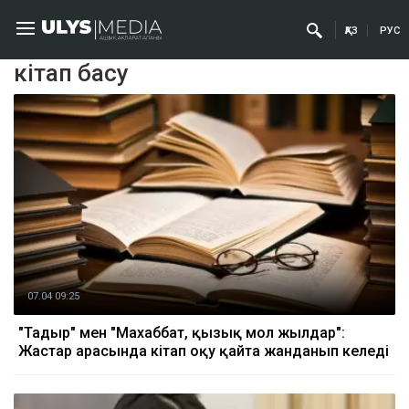
ҚАЗ
РУС
кітап басу
07.04 09:25
"Тағдыр" мен "Махаббат, қызық мол жылдар":
Жастар арасында кітап оқу қайта жанданып келеді