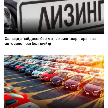
25.11 20:40
Халыққа пайдасы бар ма - лизинг шарттарын әр
автосалон өзі белгілейді