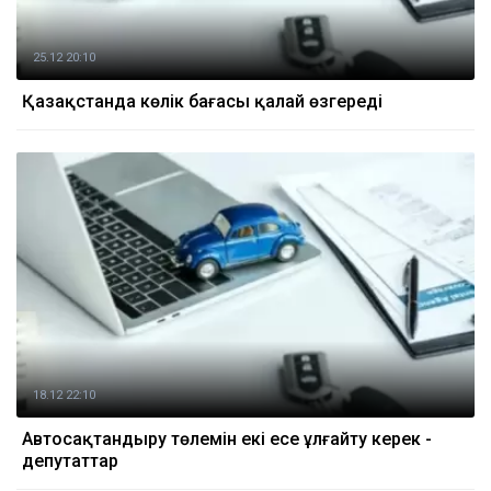
25.12 20:10
Қазақстанда көлік бағасы қалай өзгереді
18.12 22:10
Автосақтандыру төлемін екі есе ұлғайту керек -
депутаттар