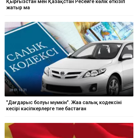
Қырғызстан мен Қазақстан Ресейге көлік өткізіп
жатыр ма
28.01 16:21
"Дағдарыс болуы мүмкін". Жаңа салық кодексінің
кесірі кәсіпкерлерге тие бастаған