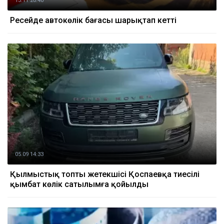
13.11 20:40
Ресейде автокөлік бағасы шарықтап кетті
05.09 14:33
Қылмыстық топтың жетекшісі Қоспаевқа тиесілі
қымбат көлік сатылымға қойылды