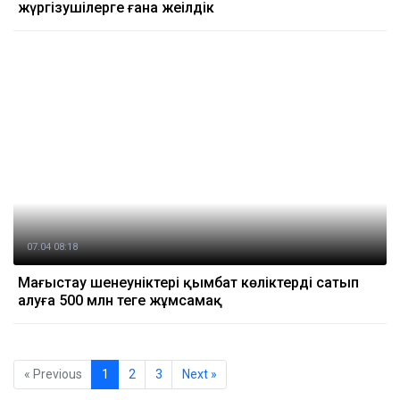
жүргізушілерге ғана жеңілдік
07.04 08:18
Маңғыстау шенеуніктері қымбат көліктерді сатып
алуға 500 млн теңге жұмсамақ
« Previous
1
2
3
Next »