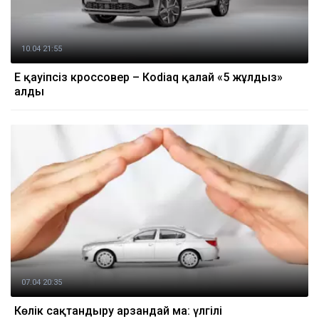
10.04 21:55
Ең қауіпсіз кроссовер – Кodiaq қалай «5 жұлдыз»
алды
07.04 20:35
Көлік сақтандыру арзандай ма: үлгілі