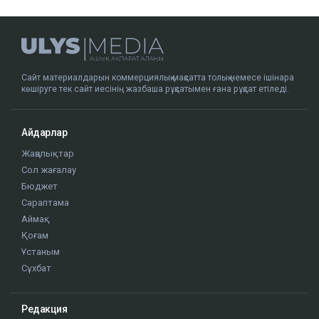
Сайт материалдарын коммерциялық мақсатта толық немесе ішінара
көшіруге тек сайт иесінің жазбаша рұқсатымен ғана рұқсат етіледі.
Айдарлар
Жаңалықтар
Сол жағалау
Бюджет
Сараптама
Аймақ
Қоғам
Ұстаным
Сұхбат
Редакция