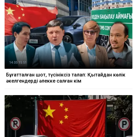
14.05 15:51
Бұғатталған шот, түсініксіз талап: Қытайдан көлік
әкелгендерді әлекке салған кім