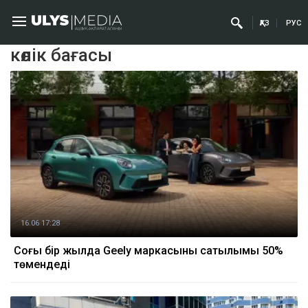
ҚАЗ
РУС
көлік бағасы
16.06 17:28
Соңғы бір жылда Geely маркасының сатылымы 50%
төмендеді