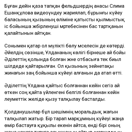
Бұған дейін қаза тапқан фельдшердің анасы Сәлима
Ешанқұлова видеоүндеу жариялап, бұрынғы күйеу
баласының қызының өліміне қатысты қылмыстық
іс бойынша жәбірленуші мәртебесінен бас тартқанын
қалайтынын айтқан.
Сонымен қатар ол мүлікті бөлу мәселесін де көтерді.
Әйелдің сөзінше, Ұлдананың көлігі бірнеше ай бойы
Әділеттің қолында болған және отбасыға тек биыл
шілдеде қайтарылған. Ол қызының зейнетақы
жинағын заң бойынша күйеуі алғанын да атап өтті.
Әділеттің Ұлдана қайтыс болғаннан кейін сегіз ай
өткен соң қайта үйленгені белгілі болғаннан кейін
әлеуметтік желіде қызу талқылау басталды.
Қолданушылар бұл шешімнің моральдық жағын
талқылап жатыр. Бір тарап марқұмның күйеуі жаңа
өмір бастауға құқылы екенін айтса, енді бірі оның