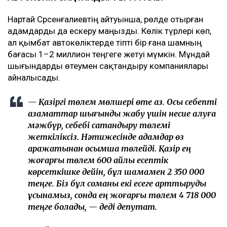
Нартай Сәрсенғалиевтің айтуынша, рөлде отырған
адамдарды да ескеру маңызды. Көлік түрлері көп,
ал қымбат автокөліктерде тіпті бір ғана шамның
бағасы 1–2 миллион теңгеге жетуі мүмкін. Мұндай
шығындарды өтеумен сақтандыру компаниялары
айналысады.
— Қазіргі төлем мөлшері өте аз. Осы себепті
азаматтар шығынды жабу үшін несие алуға
мәжбүр, себебі сақтандыру төлемі
жеткіліксіз. Нәтижесінде адамдар өз
қаражатынан қосымша төлейді. Қазір ең
жоғарғы төлем 600 айлық есептік
көрсеткішке дейін, бұл шамамен 2 350 000
теңге. Біз бұл соманы екі есеге арттыруды
ұсынамыз, сонда ең жоғарғы төлем 4 718 000
теңге болады, — деді депутат.