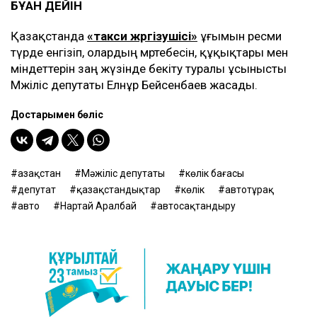
БҰҒАН ДЕЙІН
Қазақстанда
«такси жүргізушісі»
ұғымын ресми
түрде енгізіп, олардың мәртебесін, құқықтары мен
міндеттерін заң жүзінде бекіту туралы ұсынысты
Мәжіліс депутаты Елнұр Бейсенбаев жасады.
Достарыңмен бөліс
Қазақстан
Мәжіліс депутаты
көлік бағасы
депутат
қазақстандықтар
көлік
автотұрақ
авто
Нартай Аралбай
автосақтандыру