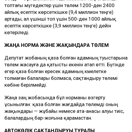
топтағы мүгедектер үшін төлем 1200-ден 2400
айлық есептік көрсеткішке (9,4 миллион теңге)
артады, ал үшінші топ үшін 500-ден 1000 айлық
есептік көрсеткішке (3,9 миллион теңге) дейін
көтеріледі.
ЖАҢА НОРМА ЖӘНЕ ЖАҚЫНДАРҒА ТӨЛЕМ
Депутат жобаның қаза болған адамның туыстарына
төлем жасауға да қатысты екенін атап өтті. Бүгінде
егер қаза болған ересек адамның кәмелетке
толмаған балалары болмаса, сақтандыру төлемі
көбіне берілмейді.
Жаңа заң жобасында бұл норманы өзгерту
ұсынылған: қаза болған жағдайда төлемді оның
жақындары — жұбайы немесе ата-анасы алуы тиіс,
балалардың бар-жоғына қарамастан.
АВТОКӨЛІК САҚТАНДЫРУЫ ТУРАЛЫ