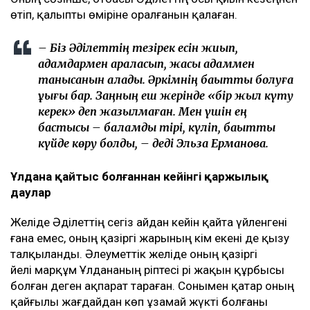
өтіп, қалыпты өміріне оралғанын қалаған.
– Біз Әділеттің тезірек есін жиып,
адамдармен араласып, жақсы адаммен
танысқанын қаладық. Әркімнің бақытты болуға
құқығы бар. Заңның еш жерінде «бір жыл күту
керек» деп жазылмаған. Мен үшін ең
бастысы – баламды тірі, күліп, бақытты
күйде көру болды, – деді Эльза Ерманова.
Ұлдана қайтыс болғаннан кейінгі қаржылық
даулар
Желіде Әділеттің сегіз айдан кейін қайта үйленгені
ғана емес, оның қазіргі жарының кім екені де қызу
талқыланды. Әлеуметтік желіде оның қазіргі
әйелі марқұм Ұлдананың әріптесі әрі жақын құрбысы
болған деген ақпарат тараған. Сонымен қатар оның
қайғылы жағдайдан көп ұзамай жүкті болғаны