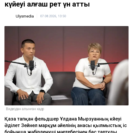
күйеуі алғаш рет үн қатты
Ulysmedia
07.08.2026, 13:50
Видеодан алынған кадр
Қаза тапқан фельдшер Ұлдана Мырзуанның күйеуі
Әділет Зейнел марқұм әйелінің анасы қылмыстық іс
бойынша жәбірленуші мәртебесінен бас тартуды