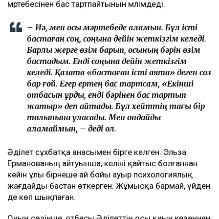
мәртебесінен бас тартпайтынын мәлімдеді.
– Иә, мен осы мәртебеде қаламын. Бұл істі
бастаған соң, соңына дейін жеткізгім келеді.
Барлық жерге өзім барып, осының бәрін өзім
бастадым. Енді соңына дейін жеткізгім
келеді. Қазақта «бастаған істі аяқта» деген сөз
бар ғой. Егер ертең бас тартсам, «Екінші
отбасын құрды, енді бәрінен бас тартып
жатыр» деп айтады. Бұл хейттің тағы бір
толқынына ұласады. Мен ондайды
қаламаймын, – деді ол.
Әділет сұхбатқа анасымен бірге келген. Эльза
Ерманованың айтуынша, келіні қайтыс болғаннан
кейін ұлы бірнеше ай бойы ауыр психологиялық
жағдайды бастан өткерген. Жұмысқа бармай, үйден
де көп шықпаған.
Оның сөзінше, отбасы Әділеттің осы қиын кезеңнен