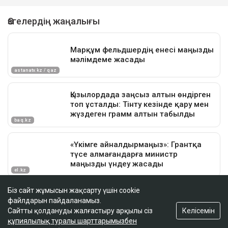
Біз сайт жұмысын жақсарту үшін cookie
файлдарын пайдаланамыз.
Келісемін
Сайтты қолдануды жалғастыру арқылы сіз
құпиялылық туралы шарттарымызбен