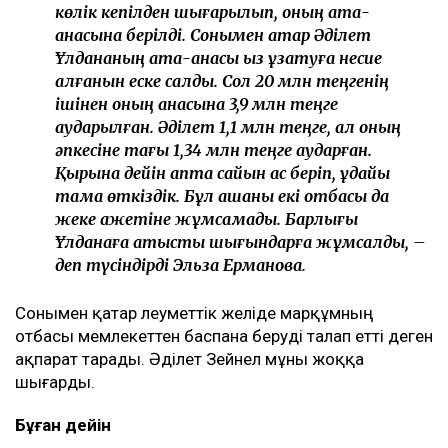
көлік кепілден шығарылып, оның ата-
анасына берілді. Сонымен қатар Әділет
Ұлдананың ата-анасы қыз ұзатуға несие
алғанын еске салды. Сол 20 млн теңгенің
ішінен оның анасына 3,9 млн теңге
аударылған. Әділет 1,1 млн теңге, ал оның
әпкесіне тағы 1,34 млн теңге аударған.
Қырқына дейін апта сайын ас беріп, құдайы
тамақ өткіздік. Бұл ақшаны екі отбасы да
жеке қажетіне жұмсамады. Барлығы
Ұлданаға қатысты шығындарға жұмсалды, –
деп түсіндірді Эльза Ерманова.
Сонымен қатар әлеуметтік желіде марқұмның
отбасы мемлекеттен баспана беруді талап етті деген
ақпарат тарады. Әділет Зейнел мұны жоққа
шығарды.
Бұған дейін