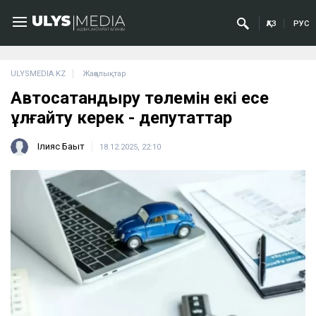
ҚАЗ
РУС
ULYSMEDIA.KZ
Жаңалықтар
Автосақтандыру төлемін екі есе
ұлғайту керек - депутаттар
Ілияс Бақыт
18.12.2025, 22:10