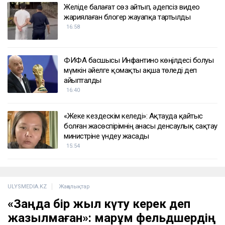
Желіде балағат сөз айтып, әдепсіз видео
жариялаған блогер жауапқа тартылды
16:58
ФИФА басшысы Инфантино көңілдесі болуы
мүмкін әйелге қомақты ақша төледі деп
айыпталды
16:40
«Жеке кездескім келеді»: Ақтауда қайтыс
болған жасөспірімнің анасы денсаулық сақтау
министріне үндеу жасады
15:54
ULYSMEDIA.KZ
Жаңалықтар
«Заңда бір жыл күту керек деп
жазылмаған»: марқұм фельдшердің