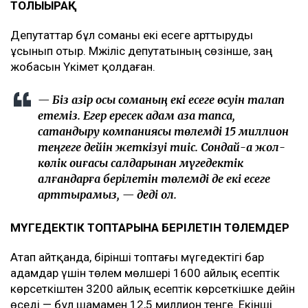
ТОЛЫҒЫРАҚ
Депутаттар бұл соманы екі есеге арттыруды
ұсынып отыр. Мәжіліс депутатының сөзінше, заң
жобасын Үкімет қолдаған.
— Біз қазір осы соманың екі есеге өсуін талап
етеміз. Егер ересек адам қаза тапса,
сақтандыру компаниясы төлемді 15 миллион
теңгеге дейін жеткізуі тиіс. Сондай-ақ жол-
көлік оқиғасы салдарынан мүгедектік
алғандарға берілетін төлемді де екі есеге
арттырамыз, — деді ол.
МҮГЕДЕКТІК ТОПТАРЫНА БЕРІЛЕТІН ТӨЛЕМДЕР
Атап айтқанда, бірінші топтағы мүгедектігі бар
адамдар үшін төлем мөлшері 1600 айлық есептік
көрсеткіштен 3200 айлық есептік көрсеткішке дейін
өседі — бұл шамамен 12,5 миллион теңге. Екінші