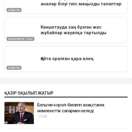
ҚАЗІР ОҚЫЛЫП ЖАТЫР
Бельгия королі Филипп Қазақстанға
мемлекеттік сапармен келеді
17:25