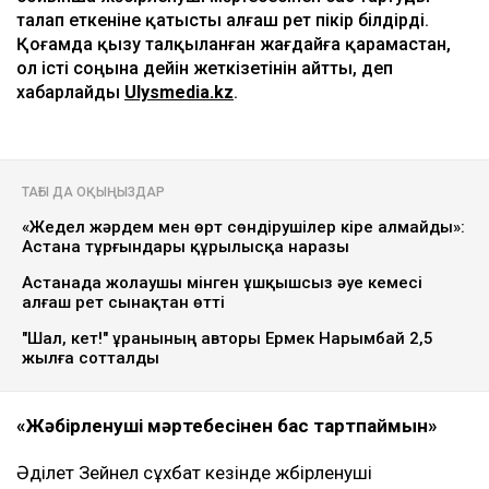
талап еткеніне қатысты алғаш рет пікір білдірді.
Қоғамда қызу талқыланған жағдайға қарамастан,
ол істі соңына дейін жеткізетінін айтты, деп
хабарлайды
Ulysmedia.kz
.
ТАҒЫ ДА ОҚЫҢЫЗДАР
«Жедел жәрдем мен өрт сөндірушілер кіре алмайды»:
Астана тұрғындары құрылысқа наразы
Астанада жолаушы мінген ұшқышсыз әуе кемесі
алғаш рет сынақтан өтті
"Шал, кет!" ұранының авторы Ермек Нарымбай 2,5
жылға сотталды
«Жәбірленуші мәртебесінен бас тартпаймын»
Әділет Зейнел сұхбат кезінде жәбірленуші