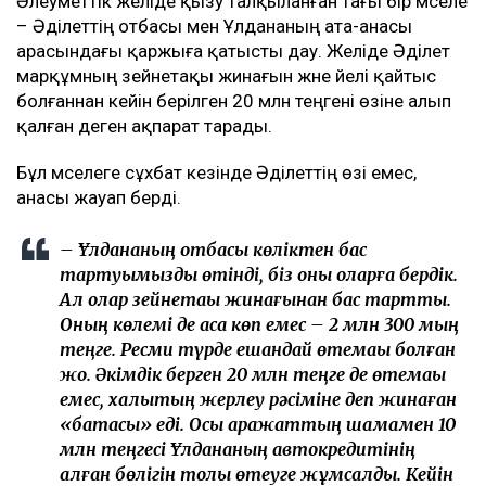
Әлеуметтік желіде қызу талқыланған тағы бір мәселе
– Әділеттің отбасы мен Ұлдананың ата-анасы
арасындағы қаржыға қатысты дау. Желіде Әділет
марқұмның зейнетақы жинағын және әйелі қайтыс
болғаннан кейін берілген 20 млн теңгені өзіне алып
қалған деген ақпарат тарады.
Бұл мәселеге сұхбат кезінде Әділеттің өзі емес,
анасы жауап берді.
– Ұлдананың отбасы көліктен бас
тартуымызды өтінді, біз оны оларға бердік.
Ал олар зейнетақы жинағынан бас тартты.
Оның көлемі де аса көп емес – 2 млн 300 мың
теңге. Ресми түрде ешқандай өтемақы болған
жоқ. Әкімдік берген 20 млн теңге де өтемақы
емес, халықтың жерлеу рәсіміне деп жинаған
«батасы» еді. Осы қаражаттың шамамен 10
млн теңгесі Ұлдананың автокредитінің
қалған бөлігін толық өтеуге жұмсалды. Кейін