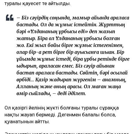
туралы қауесет те айтылды.
– Біз сәуірдің соңында, мамыр айында араласа
бастадық. Ол да жұмыс істейтін. Жұрттың
бәрі «Ұлдананың құрбысы еді» деп жазып
жатыр. Бірақ ол Ұлдананың құрбысы болған
жоқ. Екі жыл бойы бірге жұмыс істегенімен,
олар бір-ақ рет бірге бір ауысымға шыққан. Бір
ұйымда жұмыс істеді, бірақ құрбы ретінде бірге
қыдырып, араласқан емес. Біз сәуір айынан
бастап араласа бастадық. Сөйтіп, бәрі осылай
өрбіді... Қазір жадырап жүргенім – анамның,
Алланың және оның арқасы. Ол маған жаңа
өмір сыйлады, – деді Әділет.
Ол қазіргі әйелінің жүкті болғаны туралы сұраққа
нақты жауап бермеді. Дегенмен балалы болса,
қуанатынын айтты.