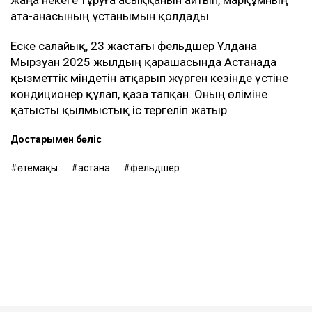
жаңа некеге тұруға асыққанын айтып, марқұмның
ата-анасының ұстанымын қолдады.
Еске салайық, 23 жастағы фельдшер Ұлдана
Мырзуан 2025 жылдың қарашасында Астанада
қызметтік міндетін атқарып жүрген кезінде үстіне
кондиционер құлап, қаза тапқан. Оның өліміне
қатысты қылмыстық іс тергеліп жатыр.
Достарыңмен бөліс
өтемақы
астана
фельдшер