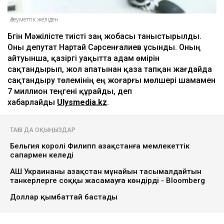
Әлеуметтік желіден
Бүгін Мәжілісте тиісті заң жобасы таныстырылды.
Оны депутат Нартай Сәрсенғалиев ұсынды. Оның
айтуынша, қазіргі уақытта адам өмірін
сақтандырып, жол апатынан қаза тапқан жағдайда
сақтандыру төлемінің ең жоғарғы мөлшері шамамен
7 миллион теңгені құрайды, деп
хабарлайды
Ulysmedia.kz
.
ТАҒЫ ДА ОҚЫҢЫЗДАР
Бельгия королі Филипп Қазақстанға мемлекеттік
сапармен келеді
АҚШ Украинаны Қазақстан мұнайын тасымалдайтын
танкерлерге соққы жасамауға көндірді - Bloomberg
Доллар қымбаттай бастады