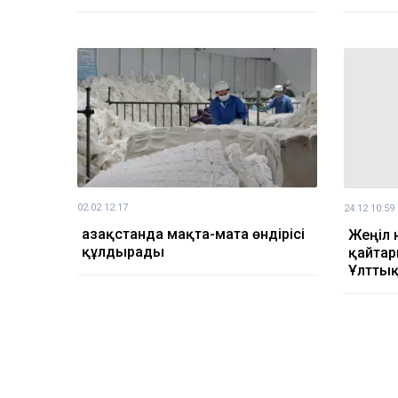
02.02 12:17
24.12 10:59
Қазақстанда мақта-мата өндірісі
Жеңіл 
құлдырады
қайтар
Ұлттық