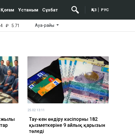
Қоғам
Ұстаным
Сұхбат
ҚАЗ
РУС
Ауа-райы
64
₽
5.71
25.02 13:11
3 жылы
Тау-кен өндіру кәсіпорны 182
ттар
қызметкеріне 9 айлық қарызын
төледі