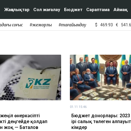
Жаңалықтар
Сол жағалау
Бюджет
Сараптама
Аймақ
адағы соғыс
#жемқорлық
#тағайындау
$
469.93
€
541.
01.11 15:46
жеңіл өнеркәсіпті
Бюджет донорлары: 202
ікті деңгейде қолдап
ірі салық төлеген алпауы
н жоқ — Баталов
кімдер