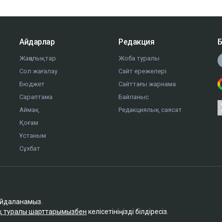
Айдарлар
Редакция
Б
Жаңалықтар
Жоба туралы
Сол жағалау
Сайт ережелері
Бюджет
Сайттағы жарнама
Сараптама
Байланыс
Аймақ
Редакциялық саясат
Қоғам
Ұстаным
Сұхбат
айдаланамыз.
қ туралы шарттарымызбен
келісетініңізді білдіресіз.