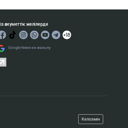
із әлеуметтік желілерде
Google News-ке жазылу
Келісемін