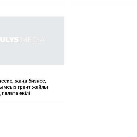
несие, жаңа бизнес,
ымсыз грант жайлы
 палата өкілі