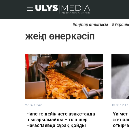
#қаңтар қақтығысы
#Украин
жеңіл өнеркәсіп
27.06 10:42
13.06 12:17
Чипсіге дейін неге Қазақстанда
Үкімет 
шығарылмайды – тілшілер
жеткіл
Нағаспаевқа сұрақ қойды
отырға