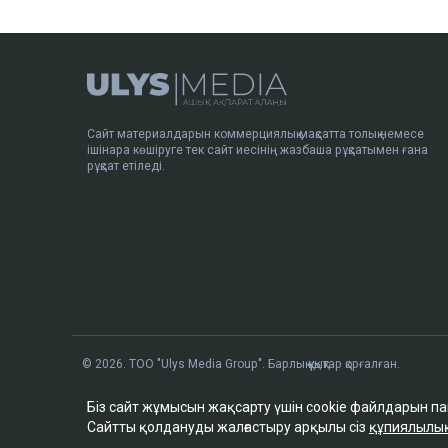
Сайт материалдарын коммерциялық мақсатта толық немесе
ішінара көшіруге тек сайт иесінің жазбаша рұқсатымен ғана
рұқсат етіледі.
© 2026. ТОО "Ulys Media Group". Барлық құқықтар қорғалған.
Біз сайт жұмысын жақсарту үшін cookie файлдарын п
Сайтты қолдануды жалғастыру арқылы сіз
құпиялылы