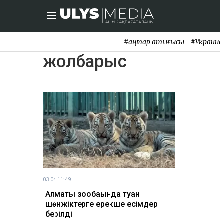
#қаңтар қақтығысы
#Украин
жолбарыс
03.04 11:49
Алматы зообағында туған
шөнжіктерге ерекше есімдер
берілді