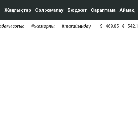
Жаңалықтар
Сол жағалау
Бюджет
Сараптама
Аймақ
адағы соғыс
#жемқорлық
#тағайындау
$
469.85
€
542.