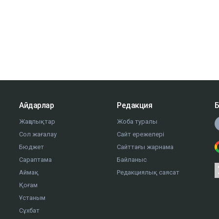
Айдарлар
Редакция
Б
Жаңалықтар
Жоба туралы
Сол жағалау
Сайт ережелері
Бюджет
Сайттағы жарнама
Сараптама
Байланыс
Аймақ
Редакциялық саясат
Қоғам
Ұстаным
Сұхбат