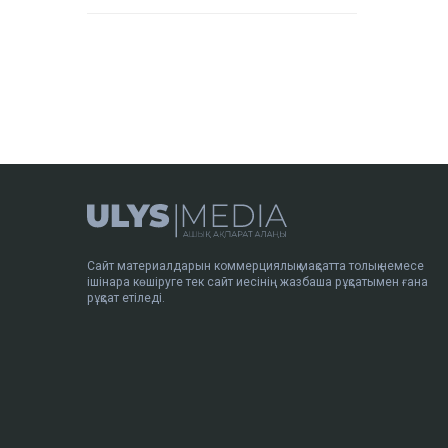
Сайт материалдарын коммерциялық мақсатта толық немесе
ішінара көшіруге тек сайт иесінің жазбаша рұқсатымен ғана
рұқсат етіледі.