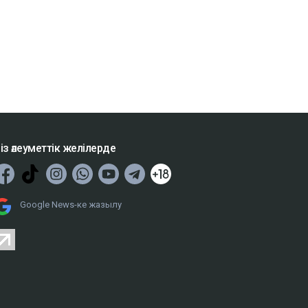
із әлеуметтік желілерде
Google News-ке жазылу