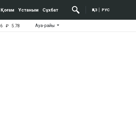
Қоғам
Ұстаным
Сұхбат
ҚАЗ
РУС
Ауа-райы
16
₽
5.78