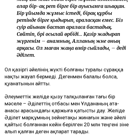
олар бір-ақ рет бірге бір ауысымға шыққан.
Бір ұйымда жұмыс істеді, бірақ құрбы
ретінде бірге қыдырып, араласқан емес. Біз
сәуір айынан бастап араласа бастадық.
Сөйтіп, бәрі осылай өрбіді... Қазір жадырап
жүргенім – анамның, Алланың және оның
арқасы. Ол маған жаңа өмір сыйлады, – деді
Әділет.
Ол қазіргі әйелінің жүкті болғаны туралы сұраққа
нақты жауап бермеді. Дегенмен балалы болса,
қуанатынын айтты.
Әлеуметтік желіде қызу талқыланған тағы бір
мәселе – Әділеттің отбасы мен Ұлдананың ата-
анасы арасындағы қаржыға қатысты дау. Желіде
Әділет марқұмның зейнетақы жинағын және әйелі
қайтыс болғаннан кейін берілген 20 млн теңгені өзіне
алып қалған деген ақпарат тарады.