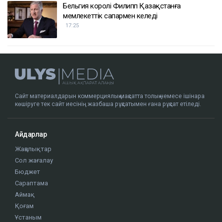
Бельгия королі Филипп Қазақстанға
мемлекеттік сапармен келеді
17:25
Сайт материалдарын коммерциялық мақсатта толық немесе ішінара
көшіруге тек сайт иесінің жазбаша рұқсатымен ғана рұқсат етіледі.
Айдарлар
Жаңалықтар
Сол жағалау
Бюджет
Сараптама
Аймақ
Қоғам
Ұстаным