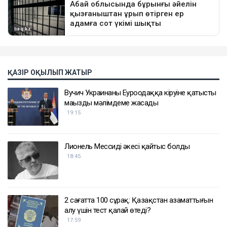
ҚАЗІР ОҚЫЛЫП ЖАТЫР
Вучич Украинаның Еуроодаққа кіруіне қатысты
маңызды мәлімдеме жасады
19:15
Лионель Мессидің әкесі қайтыс болды
18:45
2 сағатта 100 сұрақ: Қазақстан азаматтығын
алу үшін тест қалай өтеді?
17:59