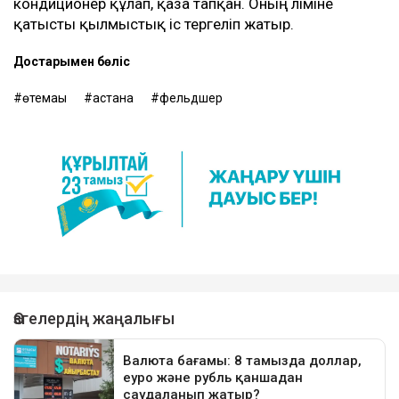
кондиционер құлап, қаза тапқан. Оның өліміне
қатысты қылмыстық іс тергеліп жатыр.
Достарыңмен бөліс
өтемақы
астана
фельдшер