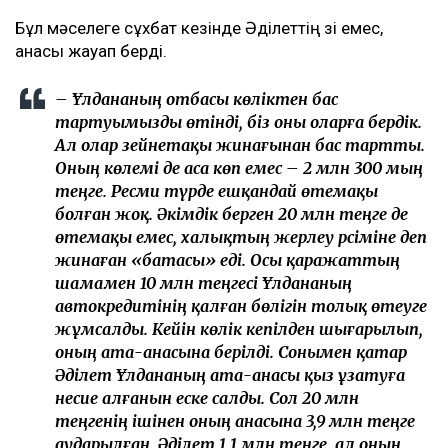
Бұл мәселеге сұхбат кезінде Әділеттің өзі емес,
анасы жауап берді.
– Ұлдананың отбасы көліктен бас
тартуымызды өтінді, біз оны оларға бердік.
Ал олар зейнетақы жинағынан бас тартты.
Оның көлемі де аса көп емес – 2 млн 300 мың
теңге. Ресми түрде ешқандай өтемақы
болған жоқ. Әкімдік берген 20 млн теңге де
өтемақы емес, халықтың жерлеу рәсіміне деп
жинаған «батасы» еді. Осы қаражаттың
шамамен 10 млн теңгесі Ұлдананың
автокредитінің қалған бөлігін толық өтеуге
жұмсалды. Кейін көлік кепілден шығарылып,
оның ата-анасына берілді. Сонымен қатар
Әділет Ұлдананың ата-анасы қыз ұзатуға
несие алғанын еске салды. Сол 20 млн
теңгенің ішінен оның анасына 3,9 млн теңге
аударылған. Әділет 1,1 млн теңге, ал оның