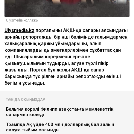
Ulysmedia коллажы
Ulysmedia.kz
порталының АҚШ-қа сапары аясындағы
арнайы репортаждың бірінші бөлімінде ғалымдармен,
халықаралық қаржы ұйымдарының, алып
компаниялардың қызметкерлерімен сұхбаттасқан
едің. Шығарылым көрерменнің ерекше
қызығушылығын тудырды, алуан түрлі пікір
жазылды. Портал бұл жолы АҚШ-қа сапар
барысында түсірілген арнайы репортаждың екінші
бөлімін ұсынады.
ТАҒЫ ДА ОҚЫҢЫЗДАР
Бельгия королі Филипп Қазақстанға мемлекеттік
сапармен келеді
Трампқа Ақ үйде 400 млн долларлық бал залын
салуға тыйым салынды