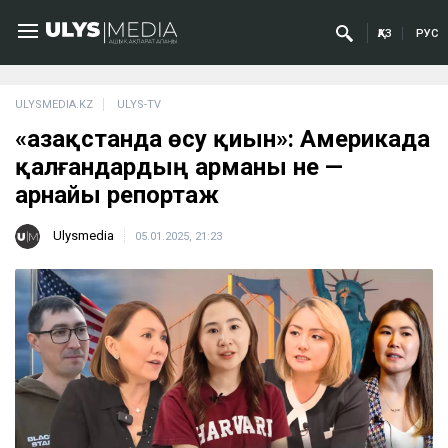
ҚАЗ
РУС
ULYSMEDIA.KZ
ULYS-TV
«Қазақстанда өсу қиын»: Америкада
қалғандардың арманы не —
арнайы репортаж
Ulysmedia
05.01.2025, 21:23