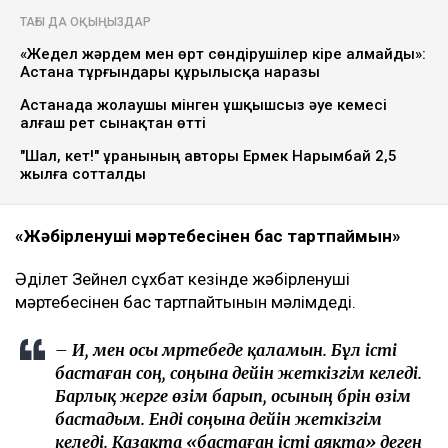
ТАҒЫ ДА ОҚЫҢЫЗДАР
«Жедел жәрдем мен өрт сөндірушілер кіре алмайды»:
Астана тұрғындары құрылысқа наразы
Астанада жолаушы мінген ұшқышсыз әуе кемесі
алғаш рет сынақтан өтті
"Шал, кет!" ұранының авторы Ермек Нарымбай 2,5
жылға сотталды
«Жәбірленуші мәртебесінен бас тартпаймын»
Әділет Зейнел сұхбат кезінде жәбірленуші
мәртебесінен бас тартпайтынын мәлімдеді.
– Иә, мен осы мәртебеде қаламын. Бұл істі
бастаған соң, соңына дейін жеткізгім келеді.
Барлық жерге өзім барып, осының бәрін өзім
бастадым. Енді соңына дейін жеткізгім
келеді. Қазақта «бастаған істі аяқта» деген