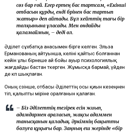
сөз бар ғой. Егер ертең бас тартсам, «Екінші
отбасын құрды, енді бәрінен бас тартып
жатыр» деп айтады. Бұл хейттің тағы бір
толқынына ұласады. Мен ондайды
қаламаймын, – деді ол.
Әділет сұхбатқа анасымен бірге келген. Эльза
Ерманованың айтуынша, келіні қайтыс болғаннан
кейін ұлы бірнеше ай бойы ауыр психологиялық
жағдайды бастан өткерген. Жұмысқа бармай, үйден
де көп шықпаған.
Оның сөзінше, отбасы Әділеттің осы қиын кезеңнен
өтіп, қалыпты өміріне оралғанын қалаған.
– Біз Әділеттің тезірек есін жиып,
адамдармен араласып, жақсы адаммен
танысқанын қаладық. Әркімнің бақытты
болуға құқығы бар. Заңның еш жерінде «бір