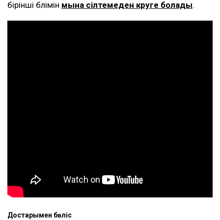
бірінші бөлімін
мына сілтемеден көруге болады
.
Достарыңмен бөліс