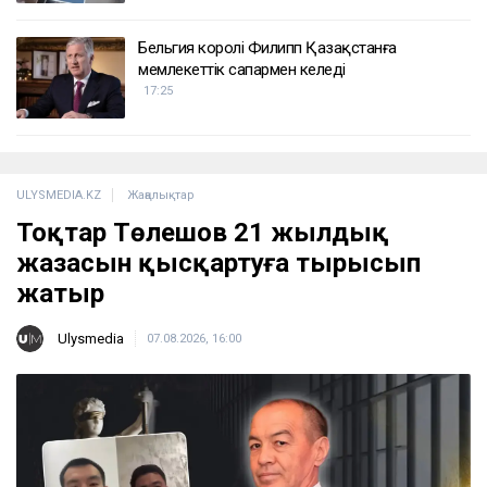
Бельгия королі Филипп Қазақстанға
мемлекеттік сапармен келеді
17:25
ULYSMEDIA.KZ
Жаңалықтар
Тоқтар Төлешов 21 жылдық
жазасын қысқартуға тырысып
жатыр
Ulysmedia
07.08.2026, 16:00