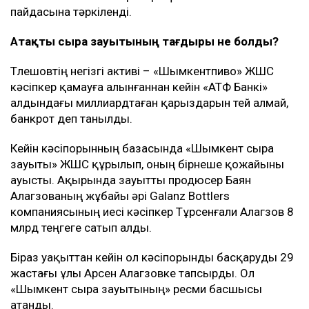
пайдасына тәркіленді.
Атақты сыра зауытының тағдыры не болды?
Төлешовтің негізгі активі – «Шымкентпиво» ЖШС
кәсіпкер қамауға алынғаннан кейін «АТФ Банкі»
алдындағы миллиардтаған қарыздарын өтей алмай,
банкрот деп танылды.
Кейін кәсіпорынның базасында «Шымкент сыра
зауыты» ЖШС құрылып, оның бірнеше қожайыны
ауысты. Ақырында зауытты продюсер Баян
Алагөзованың жұбайы әрі Galanz Bottlers
компаниясының иесі кәсіпкер Тұрсенғали Алагөзов 8
млрд теңгеге сатып алды.
Біраз уақыттан кейін ол кәсіпорынды басқаруды 29
жастағы ұлы Арсен Алагөзовке тапсырды. Ол
«Шымкент сыра зауытының» ресми басшысы
атанды.