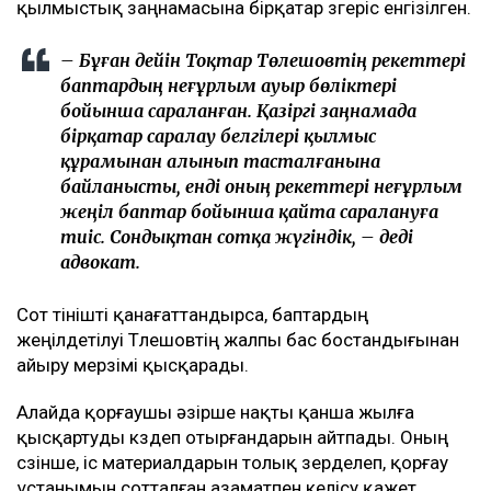
қылмыстық заңнамасына бірқатар өзгеріс енгізілген.
– Бұған дейін Тоқтар Төлешовтің әрекеттері
баптардың неғұрлым ауыр бөліктері
бойынша сараланған. Қазіргі заңнамада
бірқатар саралау белгілері қылмыс
құрамынан алынып тасталғанына
байланысты, енді оның әрекеттері неғұрлым
жеңіл баптар бойынша қайта саралануға
тиіс. Сондықтан сотқа жүгіндік, – деді
адвокат.
Сот өтінішті қанағаттандырса, баптардың
жеңілдетілуі Төлешовтің жалпы бас бостандығынан
айыру мерзімі қысқарады.
Алайда қорғаушы әзірше нақты қанша жылға
қысқартуды көздеп отырғандарын айтпады. Оның
сөзінше, іс материалдарын толық зерделеп, қорғау
ұстанымын сотталған азаматпен келісу қажет.