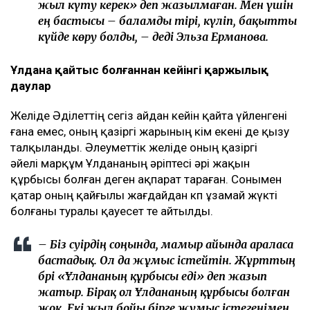
жыл күту керек» деп жазылмаған. Мен үшін
ең бастысы – баламды тірі, күліп, бақытты
күйде көру болды, – деді Эльза Ерманова.
Ұлдана қайтыс болғаннан кейінгі қаржылық
даулар
Желіде Әділеттің сегіз айдан кейін қайта үйленгені
ғана емес, оның қазіргі жарының кім екені де қызу
талқыланды. Әлеуметтік желіде оның қазіргі
әйелі марқұм Ұлдананың әріптесі әрі жақын
құрбысы болған деген ақпарат тараған. Сонымен
қатар оның қайғылы жағдайдан көп ұзамай жүкті
болғаны туралы қауесет те айтылды.
– Біз сәуірдің соңында, мамыр айында араласа
бастадық. Ол да жұмыс істейтін. Жұрттың
бәрі «Ұлдананың құрбысы еді» деп жазып
жатыр. Бірақ ол Ұлдананың құрбысы болған
жоқ. Екі жыл бойы бірге жұмыс істегенімен,