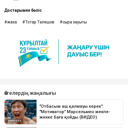
Достарыңмен бөліс
жаза
Тоқтар Төлешов
сыра зауыты