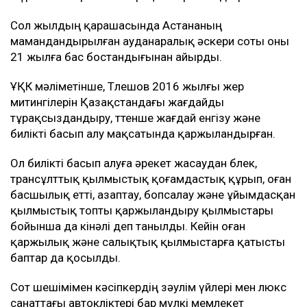
Сол жылдың қарашасында Астананың
мамандандырылған ауданаралық әскери соты оны
21 жылға бас бостандығынан айырды.
ҰҚК мәліметінше, Төлешов 2016 жылғы жер
митингілерін Қазақстандағы жағдайды
тұрақсыздандыру, төтенше жағдай енгізу және
билікті басып алу мақсатында қаржыландырған.
Ол билікті басып алуға әрекет жасаудан бөлек,
трансұлттық қылмыстық қоғамдастық құрып, оған
басшылық етті, азаптау, бопсалау және ұйымдасқан
қылмыстық топты қаржыландыру қылмыстары
бойынша да кінәлі деп танылды. Кейін оған
қаржылық және салықтық қылмыстарға қатысты
баптар да қосылды.
Сот шешімімен кәсіпкердің зәулім үйлері мен люкс
санаттағы автокөліктері бар мүлкі мемлекет