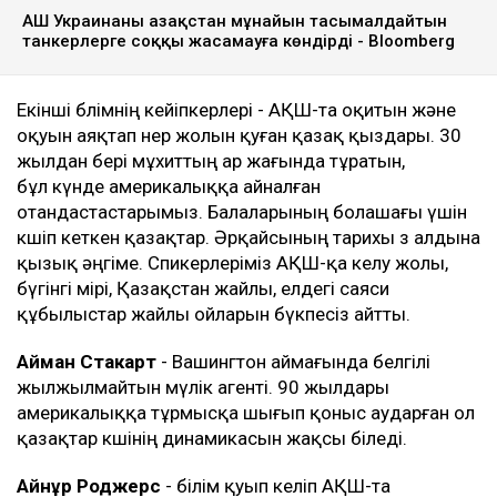
АҚШ Украинаны Қазақстан мұнайын тасымалдайтын
танкерлерге соққы жасамауға көндірді - Bloomberg
Екінші бөлімнің кейіпкерлері - АҚШ-та оқитын және
оқуын аяқтап өнер жолын қуған қазақ қыздары. 30
жылдан бері мұхиттың ар жағында тұратын,
бұл күнде америкалыққа айналған
отандастастарымыз. Балаларының болашағы үшін
көшіп кеткен қазақтар. Әрқайсының тарихы өз алдына
қызық әңгіме. Спикерлеріміз АҚШ-қа келу жолы,
бүгінгі өмірі, Қазақстан жайлы, елдегі саяси
құбылыстар жайлы ойларын бүкпесіз айтты.
Айман Стакарт
- Вашингтон аймағында белгілі
жылжылмайтын мүлік агенті. 90 жылдары
америкалыққа тұрмысқа шығып қоныс аударған ол
қазақтар көшінің динамикасын жақсы біледі.
Айнұр Роджерс
- білім қуып келіп АҚШ-та