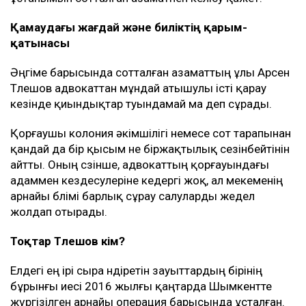
Қамаудағы жағдай және биліктің қарым-
қатынасы
Әңгіме барысында сотталған азаматтың ұлы Арсен
Төлешов адвокаттан мұндай атышулы істі қарау
кезінде қиындықтар туындамай ма деп сұрады.
Қорғаушы колония әкімшілігі немесе сот тарапынан
қандай да бір қысым не біржақтылық сезінбейтінін
айтты. Оның сөзінше, адвокаттың қорғауындағы
адаммен кездесулеріне кедергі жоқ, ал мекеменің
арнайы бөлімі барлық сұрау салуларды жедел
жолдап отырады.
Тоқтар Төлешов кім?
Елдегі ең ірі сыра өндіретін зауыттардың бірінің
бұрынғы иесі 2016 жылғы қаңтарда Шымкентте
жүргізілген арнайы операция барысында ұсталған.