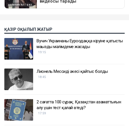
ҚАЗІР ОҚЫЛЫП ЖАТЫР
Вучич Украинаның Еуроодаққа кіруіне қатысты
маңызды мәлімдеме жасады
19:15
Лионель Мессидің әкесі қайтыс болды
18:45
2 сағатта 100 сұрақ: Қазақстан азаматтығын
алу үшін тест қалай өтеді?
17:59