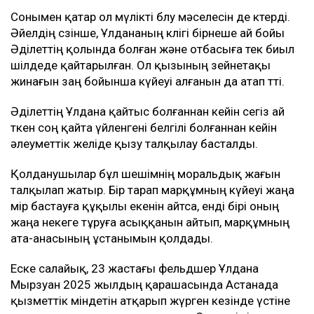
Сонымен қатар ол мүлікті бөлу мәселесін де көтерді.
Әйелдің сөзінше, Ұлдананың көлігі бірнеше ай бойы
Әділеттің қолында болған және отбасыға тек биыл
шілдеде қайтарылған. Ол қызының зейнетақы
жинағын заң бойынша күйеуі алғанын да атап өтті.
Әділеттің Ұлдана қайтыс болғаннан кейін сегіз ай
өткен соң қайта үйленгені белгілі болғаннан кейін
әлеуметтік желіде қызу талқылау басталды.
Қолданушылар бұл шешімнің моральдық жағын
талқылап жатыр. Бір тарап марқұмның күйеуі жаңа
өмір бастауға құқылы екенін айтса, енді бірі оның
жаңа некеге тұруға асыққанын айтып, марқұмның
ата-анасының ұстанымын қолдады.
Еске салайық, 23 жастағы фельдшер Ұлдана
Мырзуан 2025 жылдың қарашасында Астанада
қызметтік міндетін атқарып жүрген кезінде үстіне