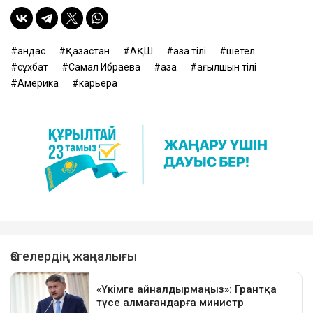
қандас
Қазақстан
АҚШ
қазақ тілі
шетел
сұхбат
Самал Ибраева
қазақ
ағылшын тілі
Америка
карьера