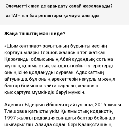
Әлеуметтік желіде арандату қалай жазаланады?
ҚазТАГ-тың бас редакторы қамауға алынды
Жаңа өтініштің мәні неде?
«Шымкентпиво» зауытының бұрынғы иесінің
қорғаушылары Төлешов жазасын өтеп жатқан
Қарағанды облысының Абай аудандық сотына
жүгініп, қылмыстық заңдағы кейінгі өзгерістерді
оның ісіне қолдануды сұраған. Адвокаттың
айтуынша, бұл оның әрекеттерін неғұрлым жеңіл
баптар бойынша қайта саралап, жазасын
қысқартуға мүмкіндік беруі мүмкін.
Адвокат Ыдырыс Әбішевтің айтуынша, 2016 жылы
Төлешовке қатысты үкім Қылмыстық кодекстің
1997 жылғы редакциясындағы баптар бойынша
шығарылған. Алайда содан бері Қазақстанның