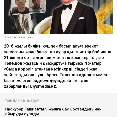
Ulysmedia коллажы
2016 жылы билікті күшпен басып алуға әрекет
жасағаны және басқа да ауыр қылмыстар бойынша
21 жылға сотталған шымкенттік кәсіпкер Тоқтар
Төлешов жазасын қысқартуға тырысып жатыр.
«Сыра королі» атанған кәсіпкердің ісіндегі жаңа
жайттарды оның ұлы Арсен Төлешов адвокатымен
бірге түсірген видеоүндеуінде айтты, деп
хабарлайды
Ulysmedia.kz
.
ТАҒЫ ДА ОҚЫҢЫЗДАР
Прокурор Ташиевты 9 жылға бас бостандығынан
айыруды сұрады