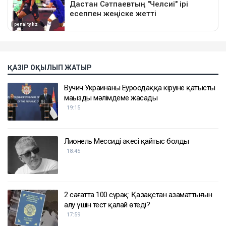
ҚАЗІР ОҚЫЛЫП ЖАТЫР
Вучич Украинаның Еуроодаққа кіруіне қатысты
маңызды мәлімдеме жасады
19:15
Лионель Мессидің әкесі қайтыс болды
18:45
2 сағатта 100 сұрақ: Қазақстан азаматтығын
алу үшін тест қалай өтеді?
17:59