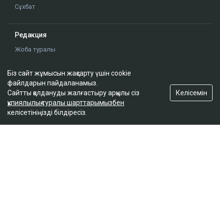
Сұхбат
Редакция
Жоба туралы
Сайт ережелері
Сайттағы жарнама
Біз сайт жұмысын жақсарту үшін cookie
файлдарын пайдаланамыз.
Байланыс
Келісемін
Сайтты қолдануды жалғастыру арқылы сіз
Редакциялық саясат
құпиялылық туралы шарттарымызбен
келісетініңізді білдіресіз.
Біз әлеуметтік желілерде
Google News-ке жазылу