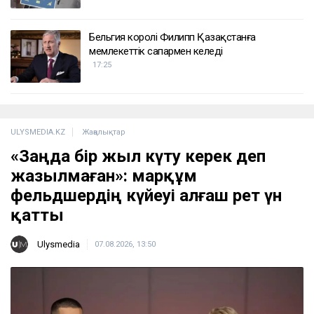
Бельгия королі Филипп Қазақстанға
мемлекеттік сапармен келеді
17:25
ULYSMEDIA.KZ
Жаңалықтар
«Заңда бір жыл күту керек деп
жазылмаған»: марқұм
фельдшердің күйеуі алғаш рет үн
қатты
Ulysmedia
07.08.2026, 13:50