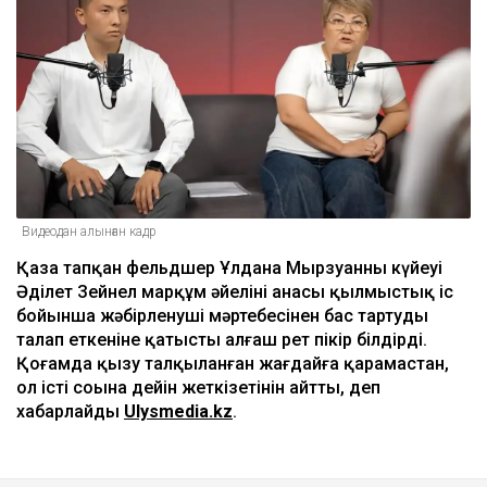
Видеодан алынған кадр
Қаза тапқан фельдшер Ұлдана Мырзуанның күйеуі
Әділет Зейнел марқұм әйелінің анасы қылмыстық іс
бойынша жәбірленуші мәртебесінен бас тартуды
талап еткеніне қатысты алғаш рет пікір білдірді.
Қоғамда қызу талқыланған жағдайға қарамастан,
ол істі соңына дейін жеткізетінін айтты, деп
хабарлайды
Ulysmedia.kz
.