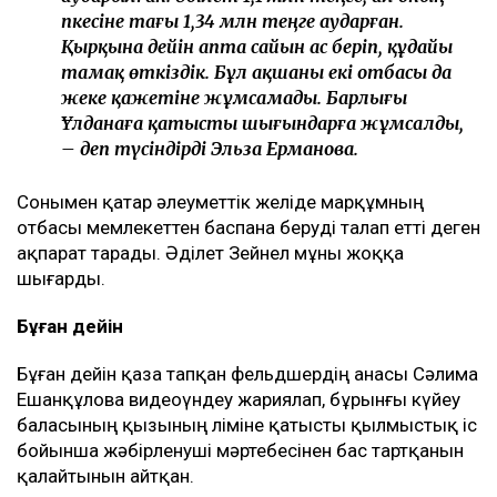
әпкесіне тағы 1,34 млн теңге аударған.
Қырқына дейін апта сайын ас беріп, құдайы
тамақ өткіздік. Бұл ақшаны екі отбасы да
жеке қажетіне жұмсамады. Барлығы
Ұлданаға қатысты шығындарға жұмсалды,
– деп түсіндірді Эльза Ерманова.
Сонымен қатар әлеуметтік желіде марқұмның
отбасы мемлекеттен баспана беруді талап етті деген
ақпарат тарады. Әділет Зейнел мұны жоққа
шығарды.
Бұған дейін
Бұған дейін қаза тапқан фельдшердің анасы Сәлима
Ешанқұлова видеоүндеу жариялап, бұрынғы күйеу
баласының қызының өліміне қатысты қылмыстық іс
бойынша жәбірленуші мәртебесінен бас тартқанын
қалайтынын айтқан.