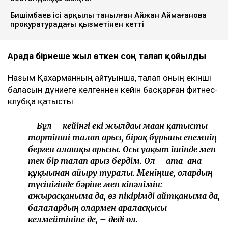
Бишімбаев ісі арқылы танылған Айжан Аймағанова
прокуратурадағы қызметінен кетті
Арада бірнеше жыл өткен соң талап қойылды
Назым Қахарманның айтуынша, талап оның екінші
баласын дүниеге әкелгеннен кейін басқарған фитнес-
клубқа қатысты.
– Бұл – кейінгі екі жылдағы маған қатысты
төртінші талап арыз, бірақ бұрынғы енемнің
берген алғашқы арызы. Осы уақыт ішінде мен
тек бір талап арыз бердім. Ол – ата-ана
құқығынан айыру туралы. Меніңше, олардың
түсінігінде бәріне мен кінәлімін:
ажырасқаныма да, өз пікірімді айтқаныма да,
балалардың олармен араласқысы
келмейтініне де, – деді ол.