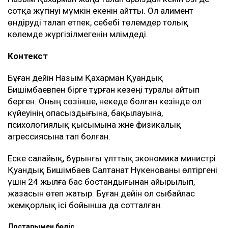
сотқа жүгінуі мүмкін екенін айтты. Ол алимент
өндіруді талап етпек, себебі төлемдер толық
көлемде жүргізілмегенін мәлімдеді.
Контекст
Бұған дейін Назым Қахарман Қуандық
Бишімбаевпен бірге тұрған кезеңі туралы айтып
берген. Оның сөзінше, некеде болған кезінде ол
күйеуінің опасыздығына, бақылауына,
психологиялық қысымына және физикалық
агрессиясына тап болған.
Еске салайық, бұрынғы ұлттық экономика министрі
Қуандық Бишімбаев Салтанат Нүкенованы өлтіргені
үшін 24 жылға бас бостандығынан айырылып,
жазасын өтеп жатыр. Бұған дейін ол сыбайлас
жемқорлық ісі бойынша да сотталған.
Достарыңмен бөліс