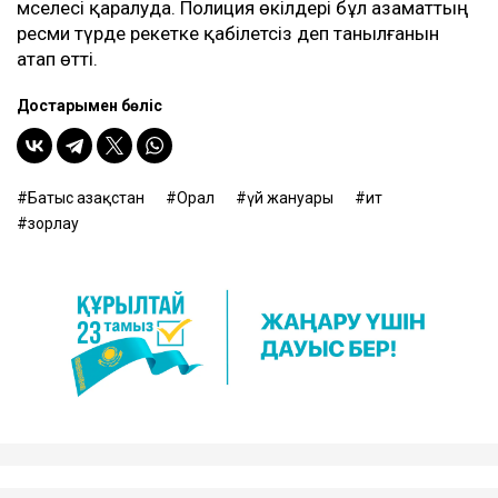
мәселесі қаралуда. Полиция өкілдері бұл азаматтың
ресми түрде әрекетке қабілетсіз деп танылғанын
атап өтті.
Достарыңмен бөліс
Батыс Қазақстан
Орал
үй жануары
ит
зорлау