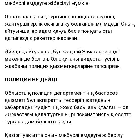
мәжбүрлі емдеуге жіберілуі мүмкін.
Орал қаласының тұрғыны полицияға жүгініп,
жантүршігерлік оқиғаға куә болғанын мәлімдеді. Оның
айтуынша, ер адам қаңғыбас итке қатысты
қатыгездік әрекеттер жасаған.
Әйелдің айтуынша, бұл жағдай Зачаганск елді
мекенінде болған. Ол оқиғаны видеоға түсіріп,
жазбаны полиция қызметкерлеріне тапсырған.
ПОЛИЦИЯ НЕ ДЕЙДІ
Облыстық полиция департаментінің баспасөз
қызметі бұл ақпаратты тексеріп жатқанын
хабарлады. Күдіктінің жеке басы анықталған – ол
30 жастағы қала тұрғыны, әрі психиатриялық есепте
тұрған адам болып шықты.
Қазіргі уақытта оның мәжбүрлі емдеуге жіберілу