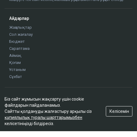
Айдарлар
Жаңалықтар
Сол жағалау
Бюджет
Сараптама
Аймақ
Қоғам
Ұстаным
Сұхбат
Редакция
Біз сайт жұмысын жақсарту үшін cookie
Жоба туралы
файлдарын пайдаланамыз.
Сайт ережелері
Келісемін
Сайтты қолдануды жалғастыру арқылы сіз
Сайттағы жарнама
құпиялылық туралы шарттарымызбен
келісетініңізді білдіресіз.
Байланыс
Редакциялық саясат