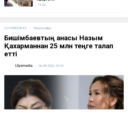
14:50
ULYSMEDIA.KZ
Жаңалықтар
Бишімбаевтың анасы Назым
Қахарманнан 25 млн теңге талап
етті
Ulysmedia
06.08.2026, 09:30