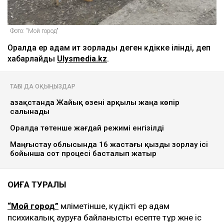
Фото: "Мой город"
Оралда ер адам ит зорлады деген күдікке ілінді, деп
хабарлайды
Ulysmedia.kz
.
ТАҒЫ ДА ОҚЫҢЫЗДАР
Қазақстанда Жайық өзені арқылы жаңа көпір
салынады
Оралда төтенше жағдай режимі енгізілді
Маңғыстау облысында 16 жастағы қызды зорлау ісі
бойынша сот процесі басталып жатыр
ОҚИҒА ТУРАЛЫ
“Мой город”
мәліметінше, күдікті ер адам
психикалық ауруға байланысты есепте тұр және іс