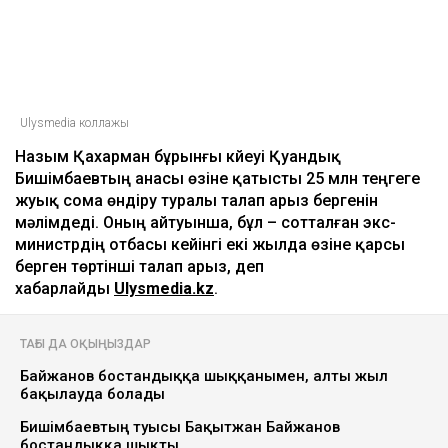
Ulysmedia коллажы
Назым Қахарман бұрынғы күйеуі Қуандық
Бишімбаевтың анасы өзіне қатысты 25 млн теңгеге
жуық сома өндіру туралы талап арыз бергенін
мәлімдеді. Оның айтуынша, бұл – сотталған экс-
министрдің отбасы кейінгі екі жылда өзіне қарсы
берген төртінші талап арыз, деп
хабарлайды
Ulysmedia.kz
.
ТАҒЫ ДА ОҚЫҢЫЗДАР
Байжанов бостандыққа шыққанымен, алты жыл
бақылауда болады
Бишімбаевтың туысы Бақытжан Байжанов
бостандыққа шықты