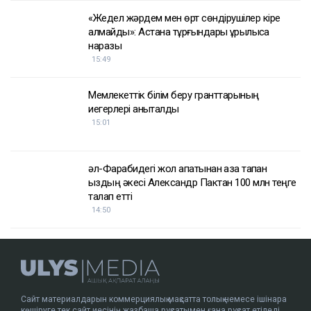
«Жедел жәрдем мен өрт сөндірушілер кіре
алмайды»: Астана тұрғындары құрылысқа
наразы
15:49
Мемлекеттік білім беру гранттарының
иегерлері анықталды
15:01
әл-Фарабидегі жол апатынан қаза тапқан
қыздың әкесі Александр Пактан 100 млн теңге
талап етті
14:50
Сайт материалдарын коммерциялық мақсатта толық немесе ішінара
көшіруге тек сайт иесінің жазбаша рұқсатымен ғана рұқсат етіледі.