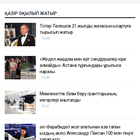
ҚАЗІР ОҚЫЛЫП ЖАТЫР
Тоқтар Төлешов 21 жылдық жазасын қысқартуға
тырысып жатыр
16:00
«Жедел жәрдем мен өрт сөндірушілер кіре
алмайды»: Астана тұрғындары құрылысқа
наразы
15:49
Мемлекеттік білім беру гранттарының
иегерлері анықталды
15:01
әл-Фарабидегі жол апатынан қаза тапқан
қыздың әкесі Александр Пактан 100 млн теңге
талап етті