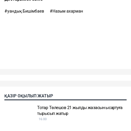
Қуандық Бишімбаев
Назым Қахарман
ҚАЗІР ОҚЫЛЫП ЖАТЫР
Тоқтар Төлешов 21 жылдық жазасын қысқартуға
тырысып жатыр
16:00