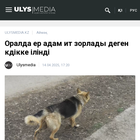
ҚАЗ
РУС
ULYSMEDIA.KZ
Аймақ
Оралда ер адам ит зорлады деген
күдікке ілінді
Ulysmedia
14.04.2025, 17:20