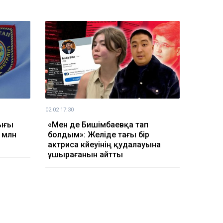
02.02 17:30
ығы
«Мен де Бишімбаевқа тап
6 млн
болдым»: Желіде тағы бір
актриса күйеуінің қудалауына
ұшырағанын айтты