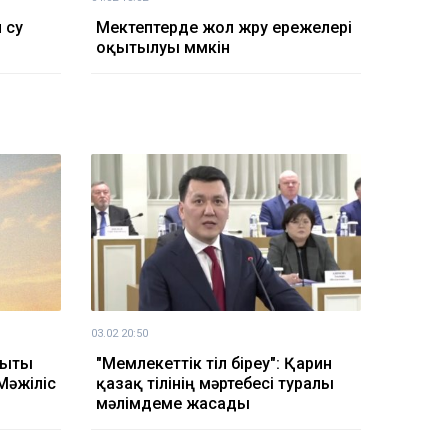
 су
Мектептерде жол жүру ережелері
оқытылуы мүмкін
03.02 20:50
ақыты
"Мемлекеттік тіл біреу": Қарин
 Мәжіліс
қазақ тілінің мәртебесі туралы
мәлімдеме жасады