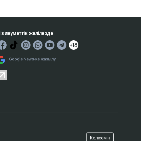
із әлеуметтік желілерде
Google News-ке жазылу
Келісемін