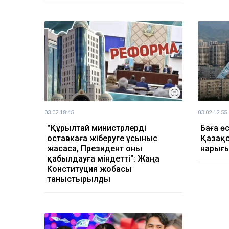
03.02 18:45
03.02 12:55
"Құрылтай министрлерді
Баға ө
оставкаға жіберуге ұсыныс
Қазақс
жасаса, Президент оны
нарығы
қабылдауға міндетті": Жаңа
Конституция жобасы
таныстырылды