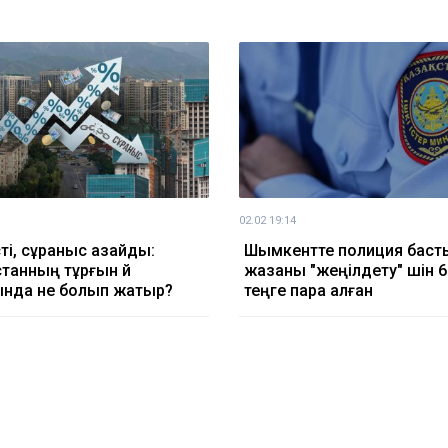
02.02 19:14
сті, сұраныс азайды:
Шымкентте полиция баст
танның тұрғын үй
жазаны "жеңілдету" үшін 
нда не болып жатыр?
теңге пара алған