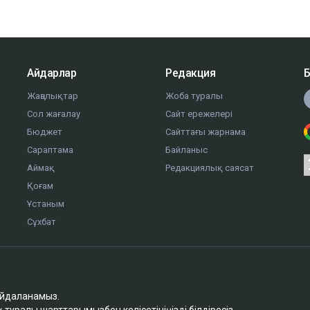
Айдарлар
Редакция
Б
Жаңалықтар
Жоба туралы
Сол жағалау
Сайт ережелері
Бюджет
Сайттағы жарнама
Сараптама
Байланыс
Аймақ
Редакциялық саясат
Қоғам
Ұстаным
Сұхбат
айдаланамыз.