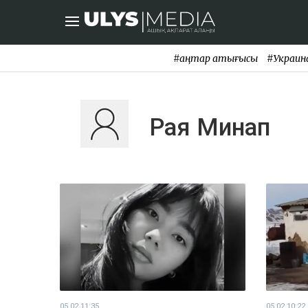
#қаңтар қақтығысы
#Украин
Рая Минап
05.02 11:35
05.02 10:22