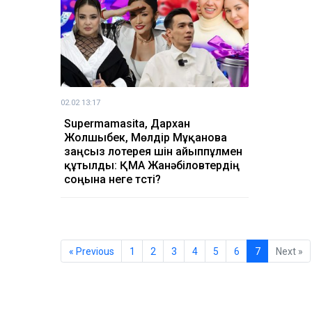
02.02 13:17
Supermamasita, Дархан
Жолшыбек, Мөлдір Мұқанова
заңсыз лотерея үшін айыппұлмен
құтылды: ҚМА Жанәбіловтердің
соңына неге түсті?
« Previous
1
2
3
4
5
6
7
Next »