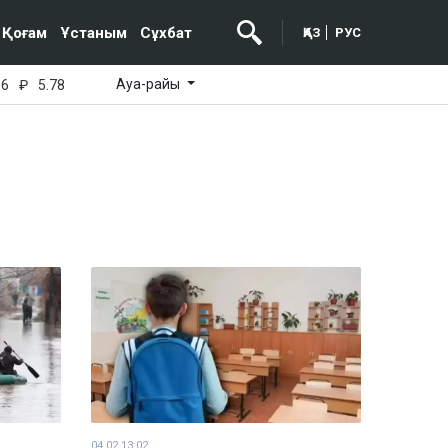
Қоғам
Ұстаным
Сұхбат
ҚАЗ
РУС
Ауа-райы
16
₽
5.78
04.02 13:02