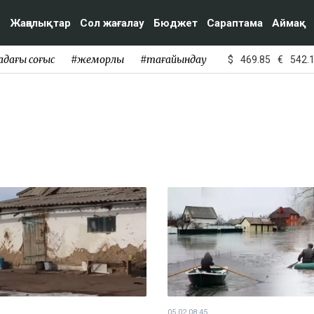
Жаңалықтар
Сол жағалау
Бюджет
Сараптама
Аймақ
адағы соғыс
#жемқорлық
#тағайындау
$
469.85
€
542.
05.02 08:45