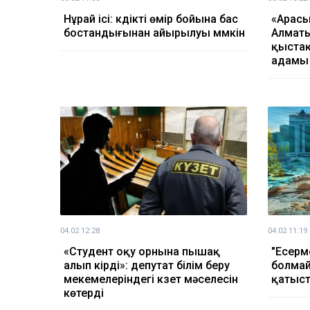
Нұрай ісі: күдікті өмір бойына бас
«Арасы
бостандығынан айырылуы мүмкін
Алмат
қыстақ
адамы 
04.02 12:28
04.02 11:19
«Студент оқу орнына пышақ
"Есерме
алып кірді»: депутат білім беру
болмай
мекемелеріндегі күзет мәселесін
қатыст
көтерді