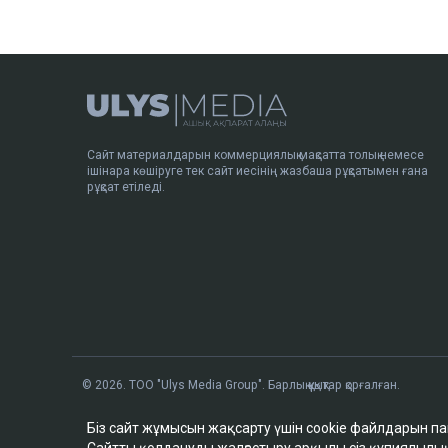
Сайт материалдарын коммерциялық мақсатта толық немесе
ішінара көшіруге тек сайт иесінің жазбаша рұқсатымен ғана
рұқсат етіледі.
© 2026. ТОО "Ulys Media Group". Барлық құқықтар қорғалған.
Біз сайт жұмысын жақсарту үшін cookie файлдарын п