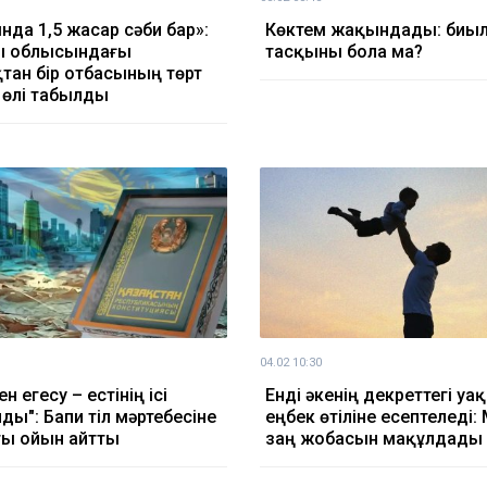
нда 1,5 жасар сәби бар»:
Көктем жақындады: биыл
ы облысындағы
тасқыны бола ма?
тан бір отбасының төрт
өлі табылды
04.02 10:30
н егесу – естінің ісі
Енді әкенің декреттегі у
ды": Бапи тіл мәртебесіне
еңбек өтіліне есептеледі:
ы ойын айтты
заң жобасын мақұлдады