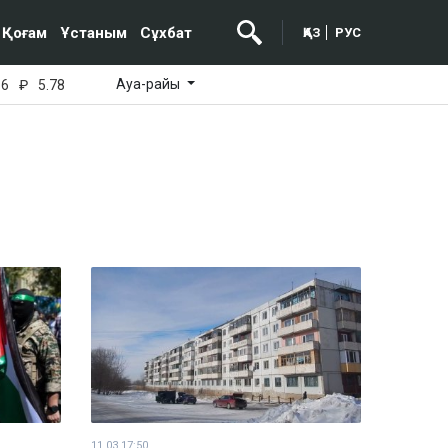
Қоғам
Ұстаным
Сұхбат
ҚАЗ
РУС
Ауа-райы
16
₽
5.78
11.03 17:50