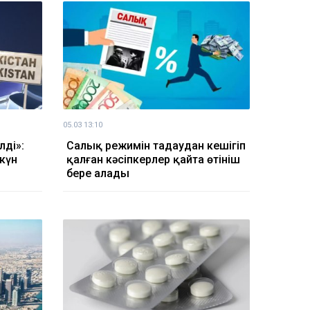
05.03 13:10
лді»:
Салық режимін таңдаудан кешігіп
 күн
қалған кәсіпкерлер қайта өтініш
бере алады