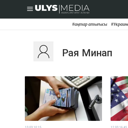
#қаңтар қақтығысы
#Украин
Рая Минап
13.03 10:15
12.03 16:45