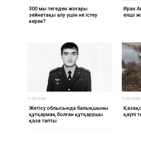
300 мың теңгеден жоғары
Иран А
зейнетақы алу үшін не істеу
елші ж
керек?
11.03 14:20
11.03 13:55
Жетісу облысында балықшыны
Қазақс
құтқармақ болған құтқарушы
қаупі т
қаза тапты