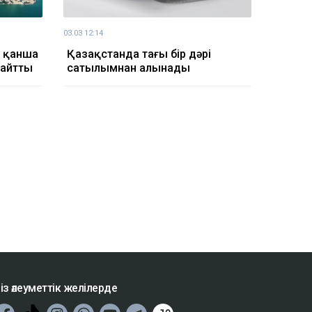
03.03 12:14
 қанша
Қазақстанда тағы бір дәрі
 айтты
сатылымнан алынады
із әлеуметтік желілерде