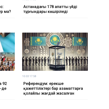
с:
Астанадағы 178 апатты үйдің
ұр ма?
тұрғындары көшіріледі
10.03 17:58
а 92
Референдум: ерекше
0-де
қажеттіліктері бар азаматтарға
қолайлы жағдай жасалған