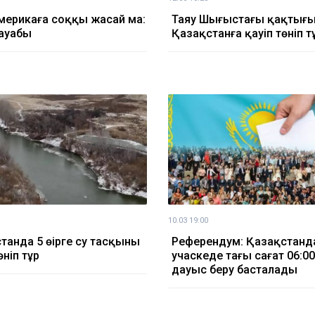
мерикаға соққы жасай ма:
Таяу Шығыстағы қақтығы
ауабы
Қазақстанға қауіп төніп т
10.03 19:00
танда 5 өңірге су тасқыны
Референдум: Қазақстанд
өніп тұр
учаскеде таңғы сағат 06:0
дауыс беру басталады