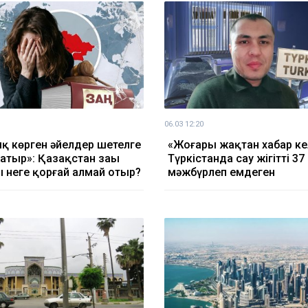
06.03 12:20
қ көрген әйелдер шетелге
«Жоғары жақтан хабар ке
жатыр»: Қазақстан заңы
Түркістанда сау жігітті 37
 неге қорғай алмай отыр?
мәжбүрлеп емдеген