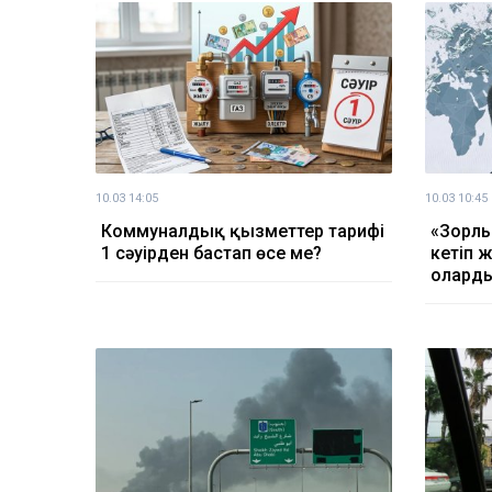
10.03 14:05
10.03 10:45
Коммуналдық қызметтер тарифі
«Зорлы
1 сәуірден бастап өсе ме?
кетіп 
оларды