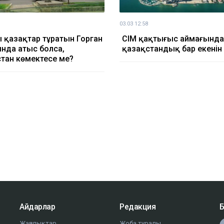
03.03 12:58
ң қазақтар тұратын Горган
СІМ қақтығыс аймағында
нда атыс болса,
қазақстандық бар екенін
тан көмектесе ме?
Айдарлар
Редакция
Б
Жаңалықтар
Жоба туралы