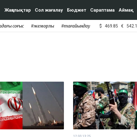
Жаңалықтар
Сол жағалау
Бюджет
Сараптама
Аймақ
адағы соғыс
#жемқорлық
#тағайындау
$
469.85
€
542.
12.03 13:25