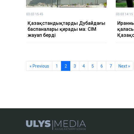
03.03 15:45
03.03 14:15
Қазақстандықтардың Дубайдағы
Иранны
баспаналары қирады ма: СІМ
қаласы
жауап берді
Қазақс
« Previous
1
2
3
4
5
6
7
Next »