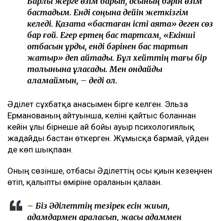
Барлық жерге өзім барып, осының бәрін өзім
бастадым. Енді соңына дейін жеткізгім
келеді. Қазақта «бастаған істі аяқта» деген сөз
бар ғой. Егер ертең бас тартсам, «Екінші
отбасын құрды, енді бәрінен бас тартып
жатыр» деп айтады. Бұл хейттің тағы бір
толқынына ұласады. Мен ондайды
қаламаймын, – деді ол.
Әділет сұхбатқа анасымен бірге келген. Эльза
Ерманованың айтуынша, келіні қайтыс болғаннан
кейін ұлы бірнеше ай бойы ауыр психологиялық
жағдайды бастан өткерген. Жұмысқа бармай, үйден
де көп шықпаған.
Оның сөзінше, отбасы Әділеттің осы қиын кезеңнен
өтіп, қалыпты өміріне оралғанын қалаған.
– Біз Әділеттің тезірек есін жиып,
адамдармен араласып, жақсы адаммен