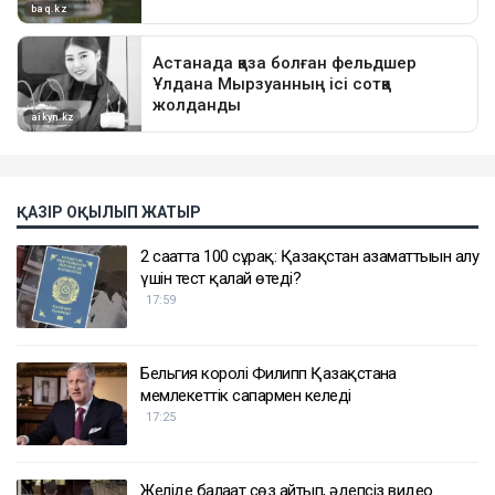
ҚАЗІР ОҚЫЛЫП ЖАТЫР
2 сағатта 100 сұрақ: Қазақстан азаматтығын алу
үшін тест қалай өтеді?
17:59
Бельгия королі Филипп Қазақстанға
мемлекеттік сапармен келеді
17:25
Желіде балағат сөз айтып, әдепсіз видео