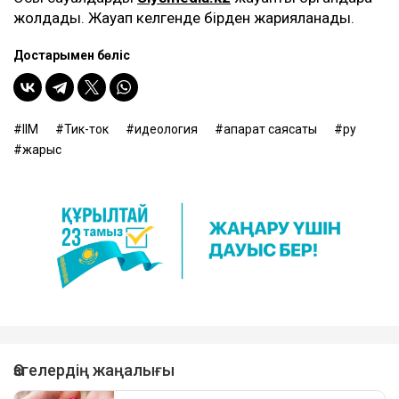
жолдады. Жауап келгенде бірден жарияланады.
Достарыңмен бөліс
ІІМ
Тик-ток
идеология
ақпарат саясаты
ру
жарыс