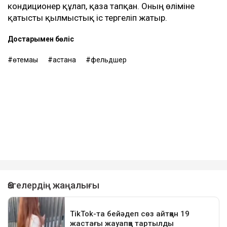
кондиционер құлап, қаза тапқан. Оның өліміне
қатысты қылмыстық іс тергеліп жатыр.
Достарыңмен бөліс
өтемақы
астана
фельдшер