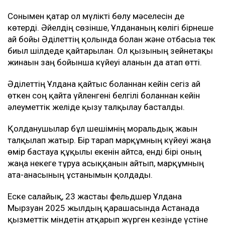
Сонымен қатар ол мүлікті бөлу мәселесін де
көтерді. Әйелдің сөзінше, Ұлдананың көлігі бірнеше
ай бойы Әділеттің қолында болған және отбасыға тек
биыл шілдеде қайтарылған. Ол қызының зейнетақы
жинағын заң бойынша күйеуі алғанын да атап өтті.
Әділеттің Ұлдана қайтыс болғаннан кейін сегіз ай
өткен соң қайта үйленгені белгілі болғаннан кейін
әлеуметтік желіде қызу талқылау басталды.
Қолданушылар бұл шешімнің моральдық жағын
талқылап жатыр. Бір тарап марқұмның күйеуі жаңа
өмір бастауға құқылы екенін айтса, енді бірі оның
жаңа некеге тұруға асыққанын айтып, марқұмның
ата-анасының ұстанымын қолдады.
Еске салайық, 23 жастағы фельдшер Ұлдана
Мырзуан 2025 жылдың қарашасында Астанада
қызметтік міндетін атқарып жүрген кезінде үстіне