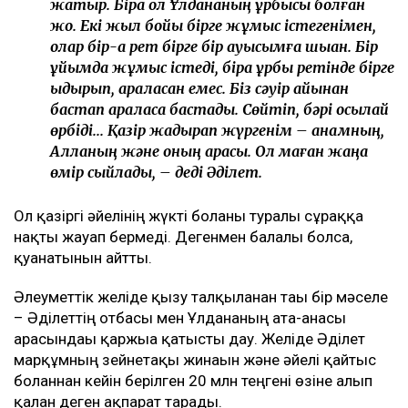
жатыр. Бірақ ол Ұлдананың құрбысы болған
жоқ. Екі жыл бойы бірге жұмыс істегенімен,
олар бір-ақ рет бірге бір ауысымға шыққан. Бір
ұйымда жұмыс істеді, бірақ құрбы ретінде бірге
қыдырып, араласқан емес. Біз сәуір айынан
бастап араласа бастадық. Сөйтіп, бәрі осылай
өрбіді... Қазір жадырап жүргенім – анамның,
Алланың және оның арқасы. Ол маған жаңа
өмір сыйлады, – деді Әділет.
Ол қазіргі әйелінің жүкті болғаны туралы сұраққа
нақты жауап бермеді. Дегенмен балалы болса,
қуанатынын айтты.
Әлеуметтік желіде қызу талқыланған тағы бір мәселе
– Әділеттің отбасы мен Ұлдананың ата-анасы
арасындағы қаржыға қатысты дау. Желіде Әділет
марқұмның зейнетақы жинағын және әйелі қайтыс
болғаннан кейін берілген 20 млн теңгені өзіне алып
қалған деген ақпарат тарады.