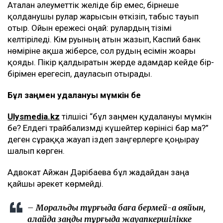
Аталған әлеуметтік желіде бір емес, бірнеше
қолданушы рулар жарысын өткізіп, табыс тауып
отыр. Ойын ережесі оңай: рулардың тізімі
келтіріледі. Кім руының атын жазып, Каспий банк
нөміріне ақша жіберсе, сол рудың есімін жоғары
қояды. Пікір қалдыратын жерде адамдар кейде бір-
бірімен ерегесіп, дауласып отырады.
Бұл заңмен қудалануы мүмкін бе
Ulysmedia.kz
тілшісі “бұл заңмен қудалануы мүмкін
бе? Елдегі трайбализмді күшейтер көрінісі бар ма?”
деген сұраққа жауап іздеп заңгерлерге қоңырау
шалып көрген.
Адвокат Айжан Дәрібаева бұл жағдайдан заңға
қайшы әрекет көрмейді.
– Моральдық тұрғыда баға бермей-ақ қояйын,
алайда заңды тұрғыда жауапкершілікке