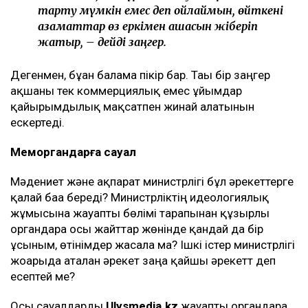
тарту мүмкін емес деп ойлаймын, өйткені
азаматтар өз еркімен ақшасын жіберіп
жатыр, – дейді заңгер.
Дегенмен, бұған балама пікір бар. Тағы бір заңгер
ақшаны тек коммерциялық емес ұйымдар
қайырымдылық мақсатпен жинай алатынын
ескертеді.
Меморгандарға сауал
Мәдениет және ақпарат министрлігі бұл әрекеттерге
қалай баға береді? Министрліктің идеологиялық
жұмысына жауапты бөлімі тарапынан құзырлы
органдарға осы жайттар жөнінде қандай да бір
ұсыным, өтінімдер жасала ма? Ішкі істер министрлігі
жоғарыда аталған әрекет заңға қайшы әрекетт деп
есептей ме?
Осы сауалдарды
Ulysmedia.kz
жауапты органдарға