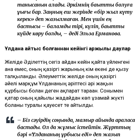
танысқанын қаладық. Әркімнің бақытты болуға
құқығы бар. Заңның еш жерінде «бір жыл күту
керек» деп жазылмаған. Мен үшін ең
бастысы – баламды тірі, күліп, бақытты
күйде көру болды, – деді Эльза Ерманова.
Ұлдана қайтыс болғаннан кейінгі қаржылық даулар
Желіде Әділеттің сегіз айдан кейін қайта үйленгені
ғана емес, оның қазіргі жарының кім екені де қызу
талқыланды. Әлеуметтік желіде оның қазіргі
әйелі марқұм Ұлдананың әріптесі әрі жақын
құрбысы болған деген ақпарат тараған. Сонымен
қатар оның қайғылы жағдайдан көп ұзамай жүкті
болғаны туралы қауесет те айтылды.
– Біз сәуірдің соңында, мамыр айында араласа
бастадық. Ол да жұмыс істейтін. Жұрттың
бәрі «Ұлдананың құрбысы еді» деп жазып