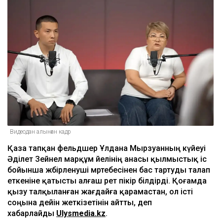
Видеодан алынған кадр
Қаза тапқан фельдшер Ұлдана Мырзуанның күйеуі
Әділет Зейнел марқұм әйелінің анасы қылмыстық іс
бойынша жәбірленуші мәртебесінен бас тартуды талап
еткеніне қатысты алғаш рет пікір білдірді. Қоғамда
қызу талқыланған жағдайға қарамастан, ол істі
соңына дейін жеткізетінін айтты, деп
хабарлайды
Ulysmedia.kz
.