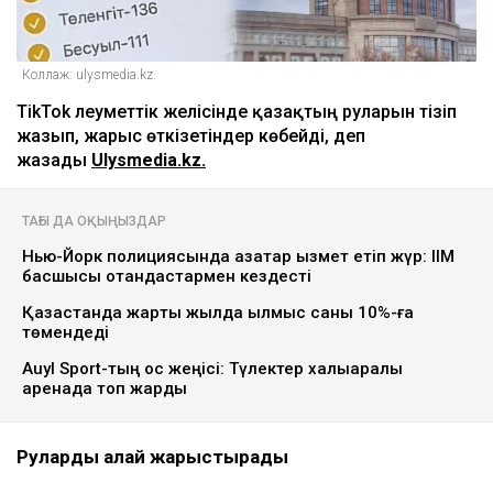
Коллаж: ulysmedia.kz.
TikTok әлеуметтік желісінде қазақтың руларын тізіп
жазып, жарыс өткізетіндер көбейді, деп
жазады
Ulysmedia.kz.
ТАҒЫ ДА ОҚЫҢЫЗДАР
Нью-Йорк полициясында қазақтар қызмет етіп жүр: ІІМ
басшысы отандастармен кездесті
Қазақстанда жарты жылда қылмыс саны 10%-ға
төмендеді
Auyl Sport-тың қос жеңісі: Түлектер халықаралық
аренада топ жарды
Руларды қалай жарыстырады