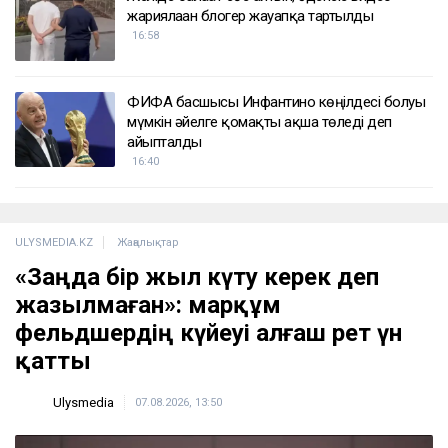
жариялаған блогер жауапқа тартылды
16:58
ФИФА басшысы Инфантино көңілдесі болуы
мүмкін әйелге қомақты ақша төледі деп
айыпталды
16:40
ULYSMEDIA.KZ
Жаңалықтар
«Заңда бір жыл күту керек деп
жазылмаған»: марқұм
фельдшердің күйеуі алғаш рет үн
қатты
Ulysmedia
07.08.2026, 13:50