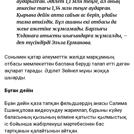
аударылған. Әділет 1,1 млн теңге, ал оның
әпкесіне тағы 1,34 млн теңге аударған.
Қырқына дейін апта сайын ас беріп, құдайы
тамақ өткіздік. Бұл ақшаны екі отбасы да
жеке қажетіне жұмсамады. Барлығы
Ұлданаға қатысты шығындарға жұмсалды, –
деп түсіндірді Эльза Ерманова.
Сонымен қатар әлеуметтік желіде марқұмның
отбасы мемлекеттен баспана беруді талап етті деген
ақпарат тарады. Әділет Зейнел мұны жоққа
шығарды.
Бұған дейін
Бұған дейін қаза тапқан фельдшердің анасы Сәлима
Ешанқұлова видеоүндеу жариялап, бұрынғы күйеу
баласының қызының өліміне қатысты қылмыстық
іс бойынша жәбірленуші мәртебесінен бас
тартқанын қалайтынын айтқан.