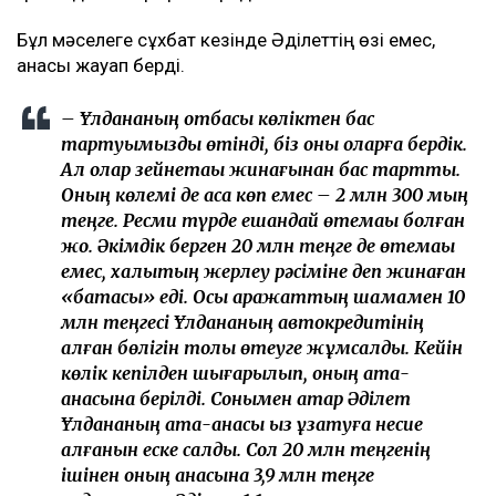
Бұл мәселеге сұхбат кезінде Әділеттің өзі емес,
анасы жауап берді.
– Ұлдананың отбасы көліктен бас
тартуымызды өтінді, біз оны оларға бердік.
Ал олар зейнетақы жинағынан бас тартты.
Оның көлемі де аса көп емес – 2 млн 300 мың
теңге. Ресми түрде ешқандай өтемақы болған
жоқ. Әкімдік берген 20 млн теңге де өтемақы
емес, халықтың жерлеу рәсіміне деп жинаған
«батасы» еді. Осы қаражаттың шамамен 10
млн теңгесі Ұлдананың автокредитінің
қалған бөлігін толық өтеуге жұмсалды. Кейін
көлік кепілден шығарылып, оның ата-
анасына берілді. Сонымен қатар Әділет
Ұлдананың ата-анасы қыз ұзатуға несие
алғанын еске салды. Сол 20 млн теңгенің
ішінен оның анасына 3,9 млн теңге