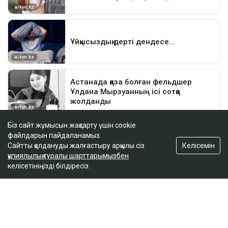
Біз сайт жұмысын жақсарту үшін cookie
файлдарын пайдаланамыз.
Келісемін
Сайтты қолдануды жалғастыру арқылы сіз
құпиялылық туралы шарттарымызбен
келісетініңізді білдіресіз.