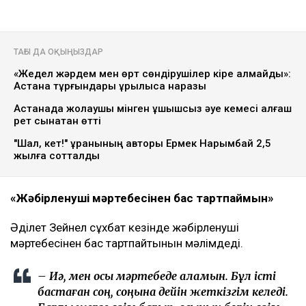
ТАҒЫ ДА ОҚЫҢЫЗДАР
«Жедел жәрдем мен өрт сөндірушілер кіре алмайды»:
Астана тұрғындары құрылысқа наразы
Астанада жолаушы мінген ұшқышсыз әуе кемесі алғаш
рет сынақтан өтті
"Шал, кет!" ұранының авторы Ермек Нарымбай 2,5
жылға сотталды
«Жәбірленуші мәртебесінен бас тартпаймын»
Әділет Зейнел сұхбат кезінде жәбірленуші
мәртебесінен бас тартпайтынын мәлімдеді.
– Иә, мен осы мәртебеде қаламын. Бұл істі
бастаған соң, соңына дейін жеткізгім келеді.