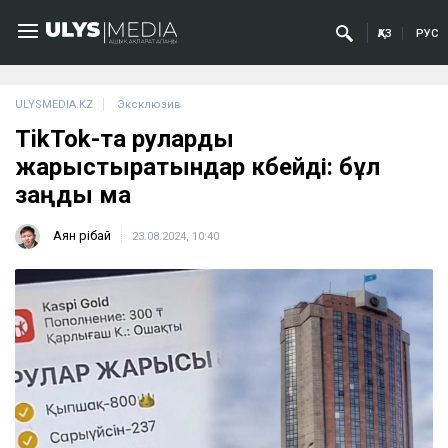
ҚАЗ
РУС
ULYSMEDIA.KZ
Эксклюзив
TikTok-та руларды
жарыстыратындар көбейді: бұл
заңды ма
Аян Өрібай
23.08.2024, 10:40