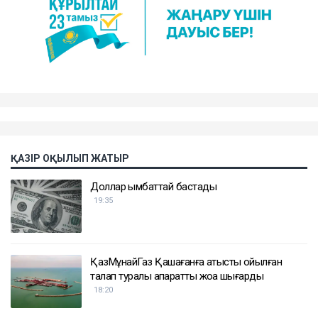
ҚАЗІР ОҚЫЛЫП ЖАТЫР
Доллар қымбаттай бастады
19:35
ҚазМұнайГаз Қашағанға қатысты қойылған
талап туралы ақпаратты жоққа шығарды
18:20