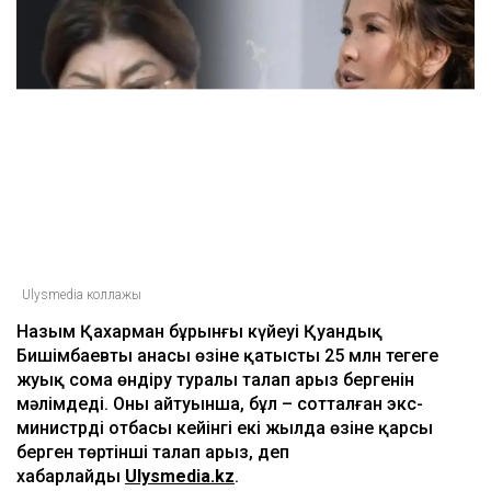
Ulysmedia коллажы
Назым Қахарман бұрынғы күйеуі Қуандық
Бишімбаевтың анасы өзіне қатысты 25 млн теңгеге
жуық сома өндіру туралы талап арыз бергенін
мәлімдеді. Оның айтуынша, бұл – сотталған экс-
министрдің отбасы кейінгі екі жылда өзіне қарсы
берген төртінші талап арыз, деп
хабарлайды
Ulysmedia.kz
.