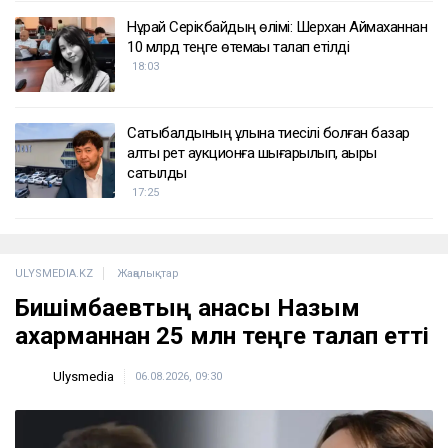
Нұрай Серікбайдың өлімі: Шерхан Аймаханнан
10 млрд теңге өтемақы талап етілді
18:03
Сатыбалдының ұлына тиесілі болған базар
алты рет аукционға шығарылып, ақыры
сатылды
17:25
ULYSMEDIA.KZ
Жаңалықтар
Бишімбаевтың анасы Назым
Қахарманнан 25 млн теңге талап етті
Ulysmedia
06.08.2026, 09:30