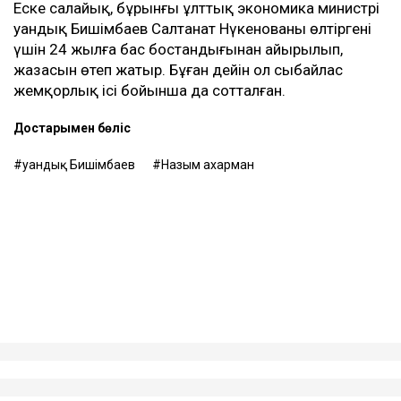
Еске салайық, бұрынғы ұлттық экономика министрі
Қуандық Бишімбаев Салтанат Нүкенованы өлтіргені
үшін 24 жылға бас бостандығынан айырылып,
жазасын өтеп жатыр. Бұған дейін ол сыбайлас
жемқорлық ісі бойынша да сотталған.
Достарыңмен бөліс
Қуандық Бишімбаев
Назым Қахарман