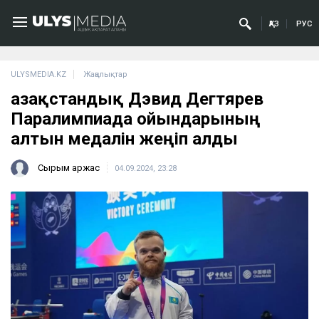
ҚАЗ
РУС
ULYSMEDIA.KZ
Жаңалықтар
Қазақстандық Дэвид Дегтярев
Паралимпиада ойындарының
алтын медалін жеңіп алды
Сырым Қаржас
04.09.2024, 23:28