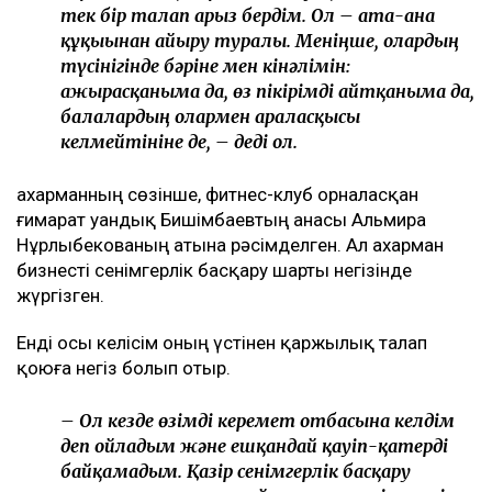
тек бір талап арыз бердім. Ол – ата-ана
құқығынан айыру туралы. Меніңше, олардың
түсінігінде бәріне мен кінәлімін:
ажырасқаныма да, өз пікірімді айтқаныма да,
балалардың олармен араласқысы
келмейтініне де, – деді ол.
Қахарманның сөзінше, фитнес-клуб орналасқан
ғимарат Қуандық Бишімбаевтың анасы Альмира
Нұрлыбекованың атына рәсімделген. Ал Қахарман
бизнесті сенімгерлік басқару шарты негізінде
жүргізген.
Енді осы келісім оның үстінен қаржылық талап
қоюға негіз болып отыр.
– Ол кезде өзімді керемет отбасына келдім
деп ойладым және ешқандай қауіп-қатерді
байқамадым. Қазір сенімгерлік басқару