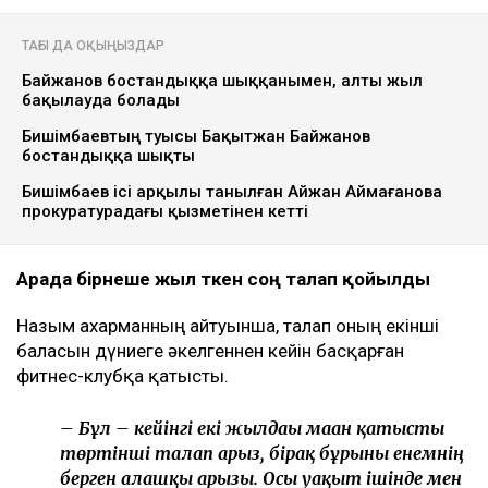
ТАҒЫ ДА ОҚЫҢЫЗДАР
Байжанов бостандыққа шыққанымен, алты жыл
бақылауда болады
Бишімбаевтың туысы Бақытжан Байжанов
бостандыққа шықты
Бишімбаев ісі арқылы танылған Айжан Аймағанова
прокуратурадағы қызметінен кетті
Арада бірнеше жыл өткен соң талап қойылды
Назым Қахарманның айтуынша, талап оның екінші
баласын дүниеге әкелгеннен кейін басқарған
фитнес-клубқа қатысты.
– Бұл – кейінгі екі жылдағы маған қатысты
төртінші талап арыз, бірақ бұрынғы енемнің
берген алғашқы арызы. Осы уақыт ішінде мен