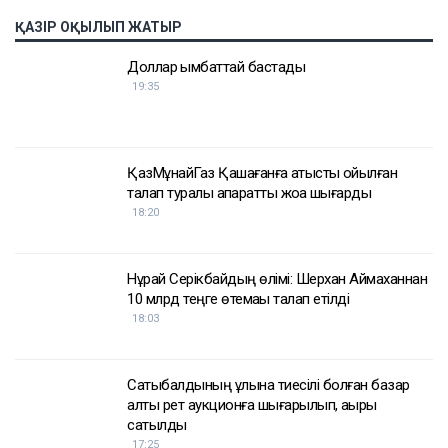
ҚАЗІР ОҚЫЛЫП ЖАТЫР
Доллар қымбаттай бастады
19:35
ҚазМұнайГаз Қашағанға қатысты қойылған
талап туралы ақпаратты жоққа шығарды
18:20
Нұрай Серікбайдың өлімі: Шерхан Аймаханнан
10 млрд теңге өтемақы талап етілді
18:03
Сатыбалдының ұлына тиесілі болған базар
алты рет аукционға шығарылып, ақыры
сатылды
17:25