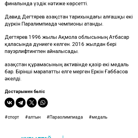
финалында үздік нәтиже көрсетті.
Давид Дегтярев Қазақстан тарихындағы алғашқы екі
дүркін Паралимпиада чемпионы атанды.
Дегтярев 1996 жылы Ақмола облысының Атбасар
қаласында дүниеге келген. 2016 жылдан бері
пауэрлифтингпен айналысады.
Қазақстан құрамасының активінде қазір екі медаль
бар. Бірінші марапатты елге мерген Еркін Ғаббасов
әкелді.
Достарыңмен бөліс
спорт
алтын
Параолимпиада
медаль