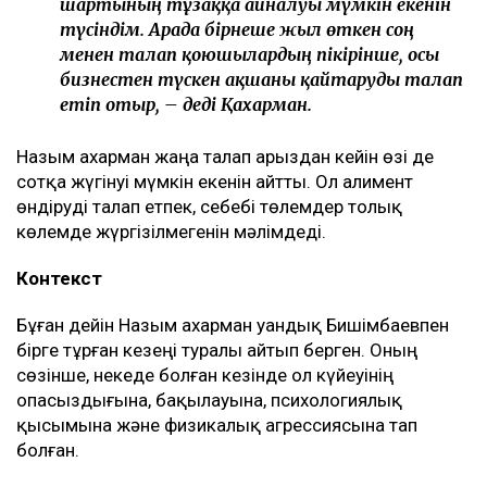
шартының тұзаққа айналуы мүмкін екенін
түсіндім. Арада бірнеше жыл өткен соң
менен талап қоюшылардың пікірінше, осы
бизнестен түскен ақшаны қайтаруды талап
етіп отыр, – деді Қахарман.
Назым Қахарман жаңа талап арыздан кейін өзі де
сотқа жүгінуі мүмкін екенін айтты. Ол алимент
өндіруді талап етпек, себебі төлемдер толық
көлемде жүргізілмегенін мәлімдеді.
Контекст
Бұған дейін Назым Қахарман Қуандық Бишімбаевпен
бірге тұрған кезеңі туралы айтып берген. Оның
сөзінше, некеде болған кезінде ол күйеуінің
опасыздығына, бақылауына, психологиялық
қысымына және физикалық агрессиясына тап
болған.