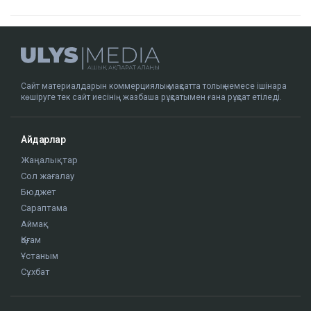
Сайт материалдарын коммерциялық мақсатта толық немесе ішінара
көшіруге тек сайт иесінің жазбаша рұқсатымен ғана рұқсат етіледі.
Айдарлар
Жаңалықтар
Сол жағалау
Бюджет
Сараптама
Аймақ
Қоғам
Ұстаным
Сұхбат