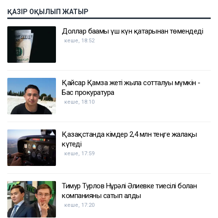
ҚАЗІР ОҚЫЛЫП ЖАТЫР
Доллар бағамы үш күн қатарынан төмендеді
кеше, 18:52
Қайсар Қамза жеті жылға сотталуы мүмкін -
Бас прокуратура
кеше, 18:10
Қазақстанда кімдер 2,4 млн теңге жалақы
күтеді
кеше, 17:59
Тимур Турлов Нұрәлі Әлиевке тиесілі болған
компанияны сатып алды
кеше, 17:20