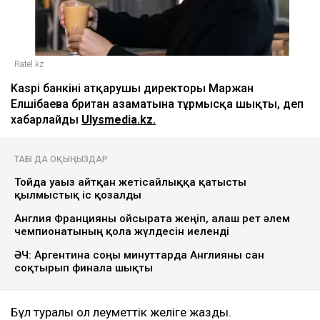
Ratel.kz
Kaspi банкінің атқарушы директоры Маржан
Елшібаева британ азаматына тұрмысқа шықты, деп
хабарлайды
Ulysmedia.kz.
ТАҒЫ ДА ОҚЫҢЫЗДАР
Тойда уағыз айтқан жетісайлыққа қатысты
қылмыстық іс қозғалды
Англия Францияны ойсырата жеңіп, алғаш рет әлем
чемпионатының қола жүлдесін иеленді
ӘЧ: Аргентина соңғы минуттарда Англияны сан
соқтырып финалға шықты
Бұл туралы ол әлеуметтік желіге жазды.