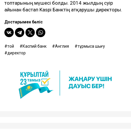
топтарының мүшесі болды. 2014 жылдың сәуір
айынан бастап Kaspi Банктің атқарушы директоры.
Достарыңмен бөліс
той
Каспий банк
Англия
тұрмысқа шығу
директор