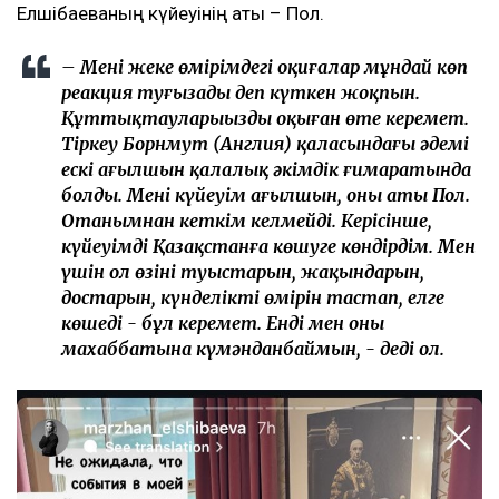
Елшібаеваның күйеуінің аты – Пол.
– Менің жеке өмірімдегі оқиғалар мұндай көп
реакция туғызады деп күткен жоқпын.
Құттықтауларыңызды оқыған өте керемет.
Тіркеу Борнмут (Англия) қаласындағы әдемі
ескі ағылшын қалалық әкімдік ғимаратында
болды. Менің күйеуім ағылшын, оның аты Пол.
Отанымнан кеткім келмейді. Керісінше,
күйеуімді Қазақстанға көшуге көндірдім. Мен
үшін ол өзінің туыстарын, жақындарын,
достарын, күнделікті өмірін тастап, елге
көшеді - бұл керемет. Енді мен оның
махаббатына күмәнданбаймын, - деді ол.