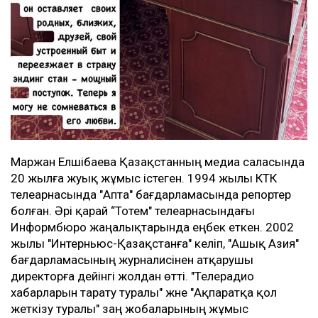
Маржан Елшібаева Қазақстанның медиа саласында
20 жылға жуық жұмыс істеген. 1994 жылы КТК
телеарнасында "Апта" бағдарламасында репортер
болған. Әрі қарай “Тотем" телеарнасындағы
Информбюро жаңалықтарында еңбек еткен. 2002
жылы "Интерньюс-Қазақстанға" келіп, "Ашық Азия"
бағдарламасының журналисінен атқарушы
директорға дейінгі жолдан өтті. "Телерадио
хабарларын тарату туралы" және "Ақпаратқа қол
жеткізу туралы" заң жобаларының жұмыс