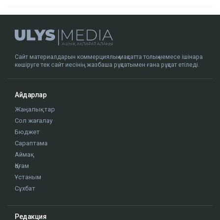
Сайт материалдарын коммерциялық мақсатта толық немесе ішінара
көшіруге тек сайт иесінің жазбаша рұқсатымен ғана рұқсат етіледі.
Айдарлар
Жаңалықтар
Сол жағалау
Бюджет
Сараптама
Аймақ
Қоғам
Ұстаным
Сұхбат
Редакция