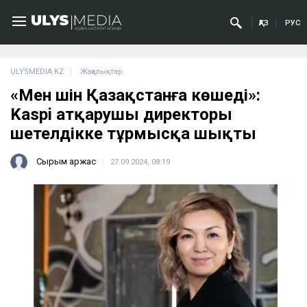
ҚАЗ
РУС
ULYSMEDIA.KZ
Жаңалықтар
«Мен үшін Қазақстанға көшеді»:
Kaspi атқарушы директоры
шетелдікке тұрмысқа шықты
Сырым Қаржас
27.09.2024, 08:19