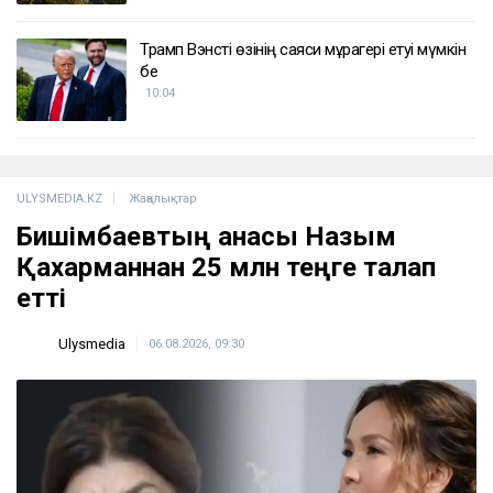
Трамп Вэнсті өзінің саяси мұрагері етуі мүмкін
бе
10:04
ULYSMEDIA.KZ
Жаңалықтар
Бишімбаевтың анасы Назым
Қахарманнан 25 млн теңге талап
етті
Ulysmedia
06.08.2026, 09:30