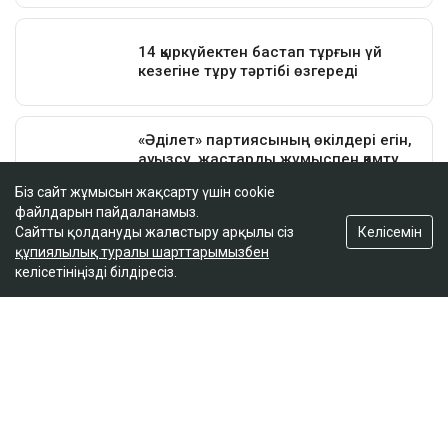
Біз сайт жұмысын жақсарту үшін cookie
файлдарын пайдаланамыз.
Келісемін
Сайтты қолдануды жалғастыру арқылы сіз
құпиялылық туралы шарттарымызбен
келісетініңізді білдіресіз.