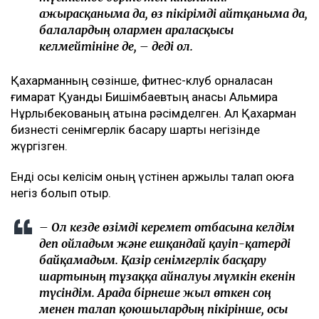
ажырасқаныма да, өз пікірімді айтқаныма да,
балалардың олармен араласқысы
келмейтініне де, – деді ол.
Қахарманның сөзінше, фитнес-клуб орналасқан
ғимарат Қуандық Бишімбаевтың анасы Альмира
Нұрлыбекованың атына рәсімделген. Ал Қахарман
бизнесті сенімгерлік басқару шарты негізінде
жүргізген.
Енді осы келісім оның үстінен қаржылық талап қоюға
негіз болып отыр.
– Ол кезде өзімді керемет отбасына келдім
деп ойладым және ешқандай қауіп-қатерді
байқамадым. Қазір сенімгерлік басқару
шартының тұзаққа айналуы мүмкін екенін
түсіндім. Арада бірнеше жыл өткен соң
менен талап қоюшылардың пікірінше, осы