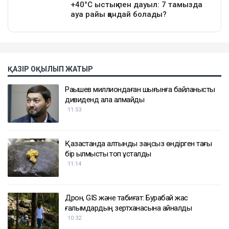
ҚАЗІР ОҚЫЛЫП ЖАТЫР
Рақышев миллиондаған шығынға байланысты
дивиденд ала алмайды
11:53
Қазақстанда алтынды заңсыз өндірген тағы
бір қылмыстық топ ұсталды
11:14
Дрон, GIS және табиғат: Бурабай жас
ғалымдардың зертханасына айналды
10:32