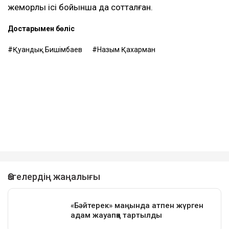
жемқорлық ісі бойынша да сотталған.
Достарыңмен бөліс
Қуандық Бишімбаев
Назым Қахарман