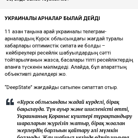
УКРАИНАЛЫҚ АРНАЛАР БЫЛАЙ ДЕЙДІ
11 қазан таңына қарай украиналық телеграм-
арналардың Курск облысындағы жағдай туралы
хабарлары оптимистік сипатқа ие болды –
кейбіреулері ресейлік шабуылдардың сәтті
тойтарылғанын жазса, басқалары тіпті ресейліктердің
қақпанға түскенін мәлімдеді. Алайда, бұл ақпараттың
объективті дәлелдері жоқ.
“DeepState” жағдайды сақтықпен сипаттап отыр.
«Курск облысындағы жағдай күрделі, бірақ
бақылауда. Түн ауыр және шиеленісті өтті,
Украинаның Қорғаныс күштері тұрақтандыру
шараларын жүргізіп жатыр, бірақ жоғалған
жерлердің барлығын қайтару әлі мүмкін
болмады. Жау шабуыл кезінде едәуір шығынға