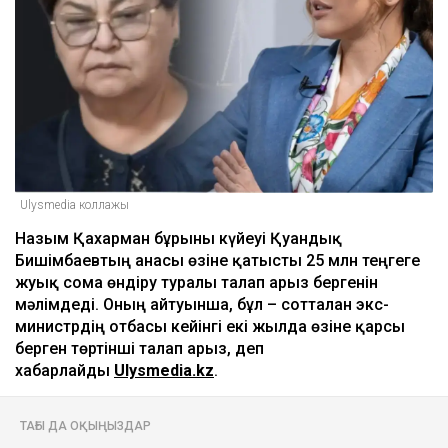
Ulysmedia коллажы
Назым Қахарман бұрынғы күйеуі Қуандық
Бишімбаевтың анасы өзіне қатысты 25 млн теңгеге
жуық сома өндіру туралы талап арыз бергенін
мәлімдеді. Оның айтуынша, бұл – сотталған экс-
министрдің отбасы кейінгі екі жылда өзіне қарсы
берген төртінші талап арыз, деп
хабарлайды
Ulysmedia.kz
.
ТАҒЫ ДА ОҚЫҢЫЗДАР