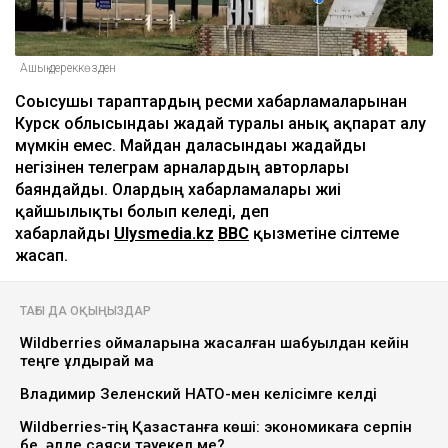
Ашық дереккөзден
Соғысушы тараптардың ресми хабарламаларынан
Курск облысындағы жағдай туралы анық ақпарат алу
мүмкін емес. Майдан даласындағы жағдайды
негізінен телеграм арналардың авторлары
баяндайды. Олардың хабарламалары жиі
қайшылықты болып келеді, деп
хабарлайды
Ulysmedia.kz
BBC
қызметіне сілтеме
жасап.
ТАҒЫ ДА ОҚЫҢЫЗДАР
Wildberries қоймаларына жасалған шабуылдан кейін
теңге құлдырай ма
Владимир Зеленский НАТО-мен келісімге келді
Wildberries-тің Қазақстанға көші: экономикаға серпін
бе, әлде саяси тәуекел ме?