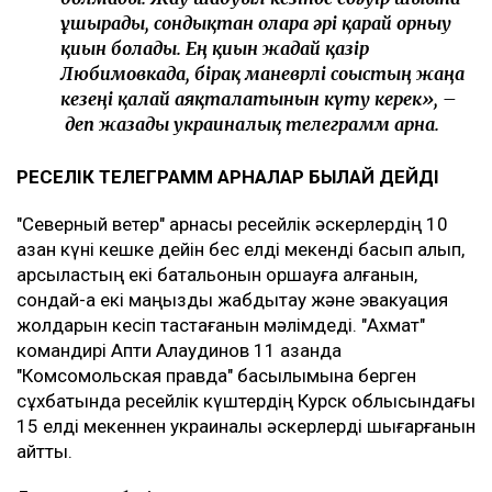
ұшырады, сондықтан оларға әрі қарай орнығу
қиын болады. Ең қиын жағдай қазір
Любимовкада, бірақ маневрлі соғыстың жаңа
кезеңі қалай аяқталатынын күту керек», –
деп жазады украиналық телеграмм арна.
РЕСЕЛІК ТЕЛЕГРАММ АРНАЛАР БЫЛАЙ ДЕЙДІ
"Северный ветер" арнасы ресейлік әскерлердің 10
қазан күні кешке дейін бес елді мекенді басып алып,
қарсыластың екі батальонын қоршауға алғанын,
сондай-ақ екі маңызды жабдықтау және эвакуация
жолдарын кесіп тастағанын мәлімдеді. "Ахмат"
командирі Апти Алаудинов 11 қазанда
"Комсомольская правда" басылымына берген
сұхбатында ресейлік күштердің Курск облысындағы
15 елді мекеннен украиналық әскерлерді шығарғанын
айтты.