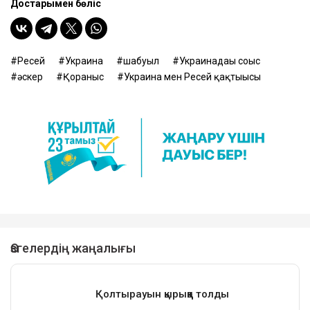
Достарыңмен бөліс
Ресей
Украина
шабуыл
Украинадағы соғыс
әскер
Қорғаныс
Украина мен Ресей қақтығысы