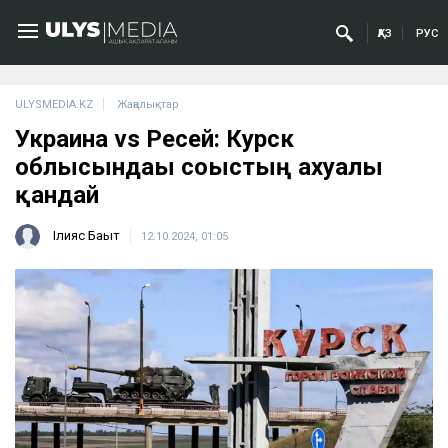
ҚАЗ
РУС
ULYSMEDIA.KZ
Жаңалықтар
Украина vs Ресей: Курск
облысындағы соғыстың ахуалы
қандай
Ілияс Бақыт
12.10.2024, 01:05