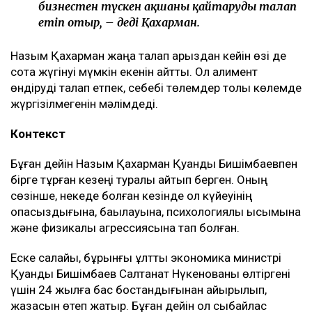
бизнестен түскен ақшаны қайтаруды талап
етіп отыр, – деді Қахарман.
Назым Қахарман жаңа талап арыздан кейін өзі де
сотқа жүгінуі мүмкін екенін айтты. Ол алимент
өндіруді талап етпек, себебі төлемдер толық көлемде
жүргізілмегенін мәлімдеді.
Контекст
Бұған дейін Назым Қахарман Қуандық Бишімбаевпен
бірге тұрған кезеңі туралы айтып берген. Оның
сөзінше, некеде болған кезінде ол күйеуінің
опасыздығына, бақылауына, психологиялық қысымына
және физикалық агрессиясына тап болған.
Еске салайық, бұрынғы ұлттық экономика министрі
Қуандық Бишімбаев Салтанат Нүкенованы өлтіргені
үшін 24 жылға бас бостандығынан айырылып,
жазасын өтеп жатыр. Бұған дейін ол сыбайлас