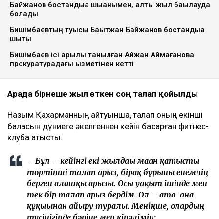
Байжанов бостандыққа шыққанымен, алты жыл бақылауда
болады
Бишімбаевтың туысы Бақытжан Байжанов бостандыққа
шықты
Бишімбаев ісі арқылы танылған Айжан Аймағанова
прокуратурадағы қызметінен кетті
Арада бірнеше жыл өткен соң талап қойылды
Назым Қахарманның айтуынша, талап оның екінші
баласын дүниеге әкелгеннен кейін басқарған фитнес-
клубқа қатысты.
– Бұл – кейінгі екі жылдағы маған қатысты
төртінші талап арыз, бірақ бұрынғы енемнің
берген алғашқы арызы. Осы уақыт ішінде мен
тек бір талап арыз бердім. Ол – ата-ана
құқығынан айыру туралы. Меніңше, олардың
түсінігінде бәріне мен кінәлімін: