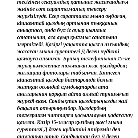
тесігінен сексуалдық қатынас жасағандығы
жөнінде сот сараптамалық тексеру
жүргізілуде. Егер сараптама мына оңбаған,
кішкентай қыздың артынан тыққанын
анықтаса, онда бұл іс ауыр қылмыс
санатынан, аса ауыр қылмыс санатына
өзгертіледі. Қазіргі уақытта қызға азғындық
жасаған мына суреттегі Д деген күдікті
қамауға алынған. Бұның телефонынан 15-ке
жуық кәмелетке толмаған жас қыздардың
жалаңаш фотолары табылған. Көптеген
кішкентай қыздар бастарында болып
жатқан осындай сұмдықтарды ата-
аналарынан қорқып айта алмай тұншығып
жүреді екен. Сондықтан қыздарыңызды жиі
бақылап отырыңыздар. Қыздардың
телеграмм чаттарға қосылмауын қадағалау
қажет. Қазір 15-жасар қыздың әкесі мына
суреттегі Д деген күдіктіні өлтіремін деп
ашуланып отыр. Сондықтан бұл Д деген