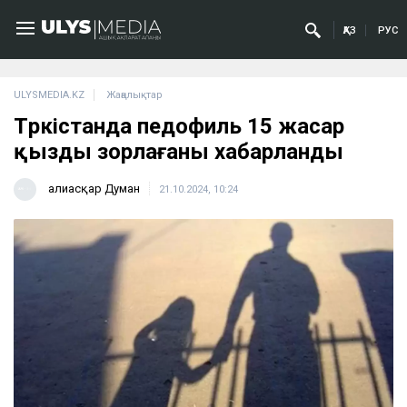
ҚАЗ
РУС
ULYSMEDIA.KZ
Жаңалықтар
Түркістанда педофиль 15 жасар
қызды зорлағаны хабарланды
Ғалиасқар Думан
21.10.2024, 10:24