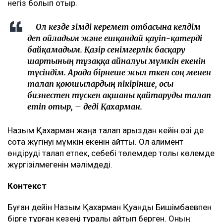
негіз болып отыр.
– Ол кезде өзімді керемет отбасына келдім
деп ойладым және ешқандай қауіп-қатерді
байқамадым. Қазір сенімгерлік басқару
шартының тұзаққа айналуы мүмкін екенін
түсіндім. Арада бірнеше жыл өткен соң менен
талап қоюшылардың пікірінше, осы
бизнестен түскен ақшаны қайтаруды талап
етіп отыр, – деді Қахарман.
Назым Қахарман жаңа талап арыздан кейін өзі де
сотқа жүгінуі мүмкін екенін айтты. Ол алимент
өндіруді талап етпек, себебі төлемдер толық көлемде
жүргізілмегенін мәлімдеді.
Контекст
Бұған дейін Назым Қахарман Қуандық Бишімбаевпен
бірге тұрған кезеңі туралы айтып берген. Оның