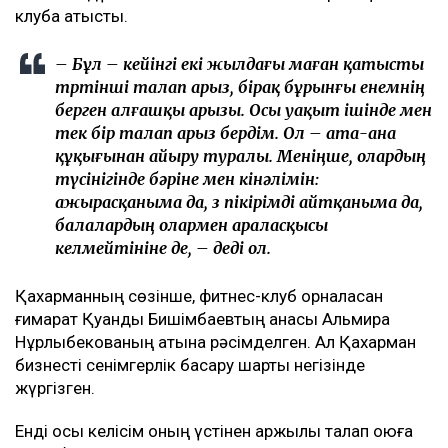
клубқа қатысты.
– Бұл – кейінгі екі жылдағы маған қатысты
төртінші талап арыз, бірақ бұрынғы енемнің
берген алғашқы арызы. Осы уақыт ішінде мен
тек бір талап арыз бердім. Ол – ата-ана
құқығынан айыру туралы. Меніңше, олардың
түсінігінде бәріне мен кінәлімін:
ажырасқаныма да, өз пікірімді айтқаныма да,
балалардың олармен араласқысы
келмейтініне де, – деді ол.
Қахарманның сөзінше, фитнес-клуб орналасқан
ғимарат Қуандық Бишімбаевтың анасы Альмира
Нұрлыбекованың атына рәсімделген. Ал Қахарман
бизнесті сенімгерлік басқару шарты негізінде
жүргізген.
Енді осы келісім оның үстінен қаржылық талап қоюға