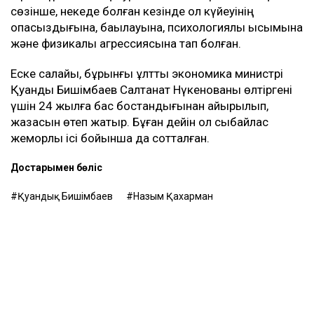
сөзінше, некеде болған кезінде ол күйеуінің
опасыздығына, бақылауына, психологиялық қысымына
және физикалық агрессиясына тап болған.
Еске салайық, бұрынғы ұлттық экономика министрі
Қуандық Бишімбаев Салтанат Нүкенованы өлтіргені
үшін 24 жылға бас бостандығынан айырылып,
жазасын өтеп жатыр. Бұған дейін ол сыбайлас
жемқорлық ісі бойынша да сотталған.
Достарыңмен бөліс
Қуандық Бишімбаев
Назым Қахарман