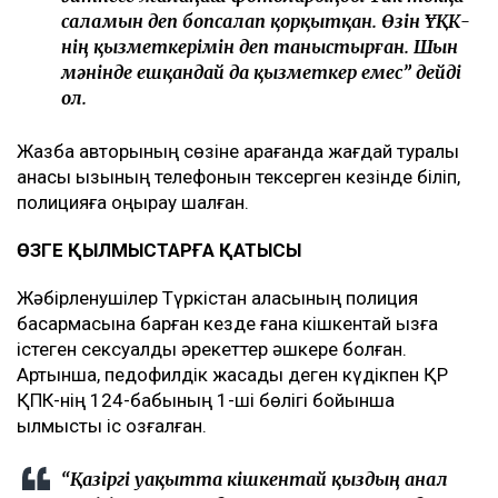
саламын деп бопсалап қорқытқан. Өзін ҰҚК-
нің қызметкерімін деп таныстырған. Шын
мәнінде ешқандай да қызметкер емес” дейді
ол.
Жазба авторының сөзіне қарағанда жағдай туралы
анасы қызының телефонын тексерген кезінде біліп,
полицияға қоңырау шалған.
ӨЗГЕ ҚЫЛМЫСТАРҒА ҚАТЫСЫ
Жәбірленушілер Түркістан қаласының полиция
басқармасына барған кезде ғана кішкентай қызға
істеген сексуалдық әрекеттер әшкере болған.
Артынша, педофилдік жасады деген күдікпен ҚР
ҚПК-нің 124-бабының 1-ші бөлігі бойынша
қылмыстық іс қозғалған.
“Қазіргі уақытта кішкентай қыздың анал