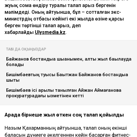
жуық сома өндіру туралы талап арыз бергенін
мәлімдеді. Оның айтуынша, бұл – сотталған экс-
министрдің отбасы кейінгі екі жылда өзіне қарсы
берген төртінші талап арыз, деп
хабарлайды
Ulysmedia.kz
.
ТАҒЫ ДА ОҚЫҢЫЗДАР
Байжанов бостандыққа шыққанымен, алты жыл бақылауда
болады
Бишімбаевтың туысы Бақытжан Байжанов бостандыққа
шықты
Бишімбаев ісі арқылы танылған Айжан Аймағанова
прокуратурадағы қызметінен кетті
Арада бірнеше жыл өткен соң талап қойылды
Назым Қахарманның айтуынша, талап оның екінші
баласын дүниеге әкелгеннен кейін басқарған фитнес-