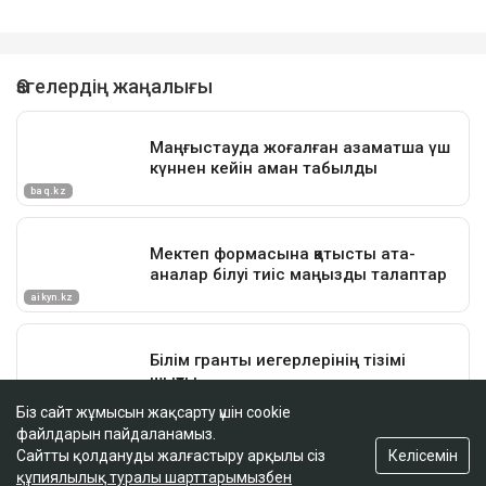
Біз сайт жұмысын жақсарту үшін cookie
файлдарын пайдаланамыз.
Келісемін
Сайтты қолдануды жалғастыру арқылы сіз
құпиялылық туралы шарттарымызбен