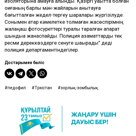
изоляторына қамауға алынды. Қазіргі уақытта болған
оқиғаның барлық мән-жайларын анықтауға
бағытталған жедел-тергеу шаралары жүргізілуде.
Сонымен қатар кәмелетке толмаған жасөспірімнің
жалаңаш фотосуреттері туралы таралған ақпарат
шындыққа жанаспайды. Полиция азаматтарды тек
ресми дереккөздерге сенуге шақырады” деді
полиция департаментіндегілер.
Достарыңмен бөліс
педофил
Түркістан
зорлық-зомбылық