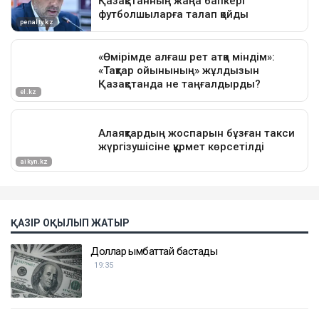
ҚАЗІР ОҚЫЛЫП ЖАТЫР
Доллар қымбаттай бастады
19:35