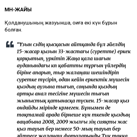
МӘН-ЖАЙЫ
Қолданушының жазуынша, оқиға екі күн бұрын
болған.
“Ұзын сөздің қысқасын айтқанда бұл әйелдің
15-жасар қызын 33-жастағы (суретте) еркек
қорқытып, үркітіп Жаңа қала шағын
ауданындағы көп қабатты тұрғын үйлердің
біріне апарып, тыр жалаңаш шешіндіріп
суретке түсіріп, одан кейін еркектік мүшесін
қыздың аузына тығып, соңында қыздың
артқы анал тесігіне мүшесін тығып
жыныстық қатынасқа түскен. 15-жасар қыз
ондайды өмірінде көрмеген. Бұнымен де
тоқтамай арада бірнеше күн өткенде қыздың
вацабына 2008, 2009 жылғы өзің сияқты жас
қыз тауып бер немесе 50-мың тауып бер
әйтпесе жалаңаш фотоларыңды Тик токқа