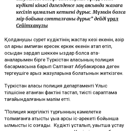
күдікті кінәсі дәлелденсе заң аясында жазаға
кесіліп қамалып кеткені дұрыс. Мүмкін болса
өмір бойына сотталғаны дұрыс” дейді
Құрал
Сейітханұлы
Қолданушы сурет күдіктінің жастау кезі екенін, қазір
ол қарны қампиған ересек еркек екенін атап өтіп,
осыдан зардап шеккен қыздар болса ата-
аналарымен бірге Түркістан қаласының полиция
басқармасына барып Салтанат Абубакирова деген
тергеушіге арыз жазуларына болатынын жеткізген.
Түркістан қаласы полиция департаменті Ұлыс
тілшісіне атанған фактіні тастап, тиісті сараптама
тағайындалғанын мәлім етті.
“Полиция жергілікті тұрғынның кәмелетке
толмағанға қатысты құқыққа қарсы іс-әрекеті бойынша
қылмыстық іс қозғады. Күдікті ұсталып, уақытша ұстау