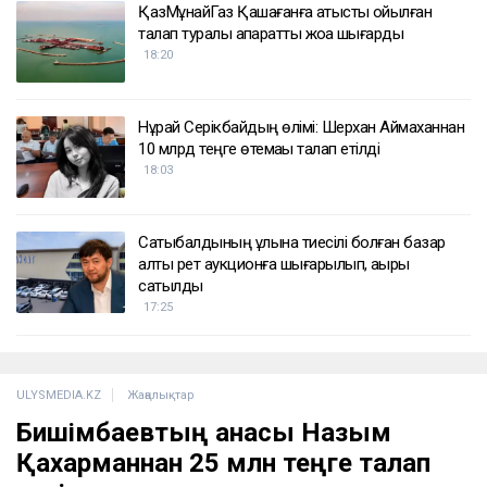
ҚазМұнайГаз Қашағанға қатысты қойылған
талап туралы ақпаратты жоққа шығарды
18:20
Нұрай Серікбайдың өлімі: Шерхан Аймаханнан
10 млрд теңге өтемақы талап етілді
18:03
Сатыбалдының ұлына тиесілі болған базар
алты рет аукционға шығарылып, ақыры
сатылды
17:25
ULYSMEDIA.KZ
Жаңалықтар
Бишімбаевтың анасы Назым
Қахарманнан 25 млн теңге талап