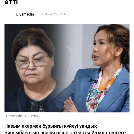
етті
Ulysmedia
06.08.2026, 09:30
Ulysmedia коллажы
Назым Қахарман бұрынғы күйеуі Қуандық
Бишімбаевтың анасы өзіне қатысты 25 млн теңгеге