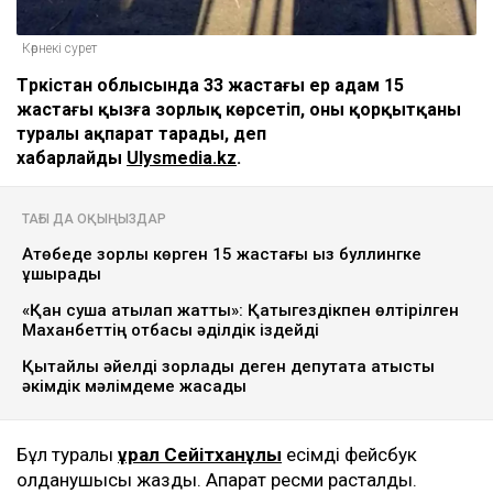
Көрнекі сурет
Түркістан облысында 33 жастағы ер адам 15
жастағы қызға зорлық көрсетіп, оны қорқытқаны
туралы ақпарат тарады, деп
хабарлайды
Ulysmedia.kz
.
ТАҒЫ ДА ОҚЫҢЫЗДАР
Ақтөбеде зорлық көрген 15 жастағы қыз буллингке
ұшырады
«Қан суша атқылап жатты»: Қатыгездікпен өлтірілген
Маханбеттің отбасы әділдік іздейді
Қытайлық әйелді зорлады деген депутатқа қатысты
әкімдік мәлімдеме жасады
Бұл туралы
Құрал Сейітханұлы
есімді фейсбук
қолданушысы жазды. Ақпарат ресми расталды.