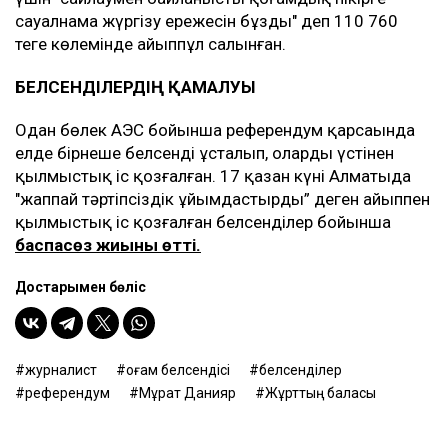
сауалнама жүргізу ережесін бұзды" деп 110 760
теңге көлемінде айыппұл салынған.
БЕЛСЕНДІЛЕРДІҢ ҚАМАЛУЫ
Одан бөлек АЭС бойынша референдум қарсаңында
елде бірнеше белсенді ұсталып, олардың үстінен
қылмыстық іс қозғалған. 17 қазан күні Алматыда
"жаппай тәртіпсіздік ұйымдастырды” деген айыппен
қылмыстық іс қозғалған белсенділер бойынша
баспасөз жиыны өтті.
Достарыңмен бөліс
журналист
Қоғам белсендісі
белсенділер
референдум
Мұрат Данияр
Жұрттың баласы