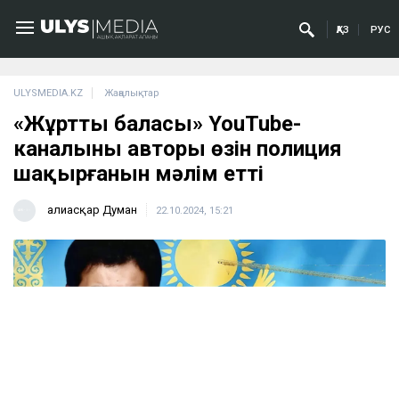
ҚАЗ
РУС
ULYSMEDIA.KZ
Жаңалықтар
«Жұрттың баласы» YouTube-
каналының авторы өзін полиция
шақырғанын мәлім етті
Ғалиасқар Думан
22.10.2024, 15:21