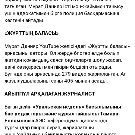
тағылған. Мұрат Данияр істің мән-жайымен танысу
үшін адвокатымен бірге полиция басқармасына
келгенін айтады.
«ЖҰРТТЫҢ БАЛАСЫ»
Мұрат Данияр YouTube желісіндегі «Жұрттың баласы»
арнасының авторы. Ол жерде блогер елде болып
жатқан қоғамдық, саяси оқиғаларға шолу жасап,
өзінің көзқарасы мен пікірін білдіріп отырады.
Бүгінде оның арнасында 279 видео жарияланған. Ал
жазылушыларының саны 405 мыңнан асады.
АЙЫППҰЛ АРҚАЛАҒАН ЖУРНАЛИСТ
Бұған дейін
«Уральская неделя» басылымының
бас редакторы және құрылтайшысы Тамара
Еслямоваға
АЭС референдумы қарсаңында
тұрғындар пікірін сұрап, жариялағаны
үшін "сайлаумен байланысты қоғамдық пікірге