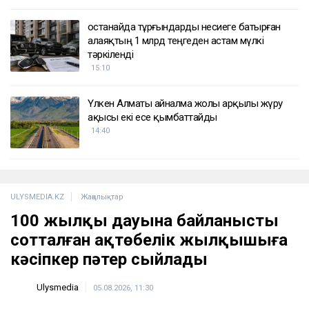
Қостанайда тұрғындарды несиеге батырған
алаяқтың 1 млрд теңгеден астам мүлкі
тәркіленді
15:10
Үлкен Алматы айналма жолы арқылы жүру
ақысы екі есе қымбаттайды
14:40
ULYSMEDIA.KZ
Жаңалықтар
100 жылқы дауына байланысты
сотталған ақтөбелік жылқышыға
кәсіпкер пәтер сыйлады
Ulysmedia
05.08.2026, 11:30