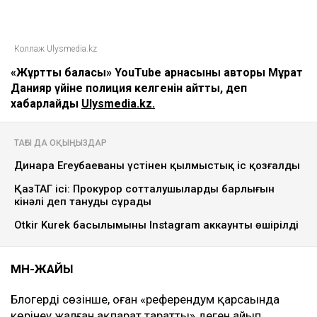
Коллаж Ulysmedia.kz
«Жұрттың баласы» YouTube арнасының авторы Мұрат
Данияр үйіне полиция келгенін айтты, деп
хабарлайды
Ulysmedia.kz.
ТАҒЫ ДА ОҚЫҢЫЗДАР
Динара Егеубаеваның үстінен қылмыстық іс қозғалды
ҚазТАГ ісі: Прокурор сотталушылардың барлығын
кінәлі деп тануды сұрады
Otkir Kurek басылымының Instagram аккаунты өшірілді
МӘН-ЖАЙЫ
Блогердің сөзінше, оған «референдум қарсаңында
көрінеу жалған ақпарат таратты» деген айып