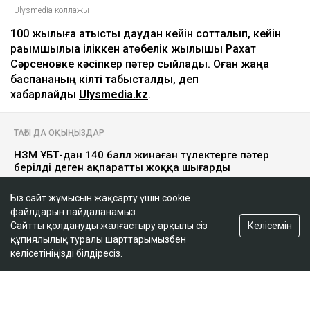
Ulysmedia коллажы
100 жылқыға қатысты даудан кейін сотталып, кейін
рақымшылыққа іліккен ақтөбелік жылқышы Рахат
Сәрсеновке кәсіпкер пәтер сыйлады. Оған жаңа
баспананың кілті табысталды, деп
хабарлайды
Ulysmedia.kz
.
ТАҒЫ ДА ОҚЫҢЫЗДАР
НЗМ ҰБТ-дан 140 балл жинаған түлектерге пәтер
берілді деген ақпаратты жоққа шығарды
Қазақстанда пәтер мен үйге сұраныс артты
Біз сайт жұмысын жақсарту үшін cookie
файлдарын пайдаланамыз.
Қазақстандағы ең арзан баспана қай қалада
Келісемін
Сайтты қолдануды жалғастыру арқылы сіз
құпиялылық туралы шарттарымызбен
келісетініңізді білдіресіз.
Рахат Сәрсенов бірнеше жыл бойы Мұғалжар
ауданындағы «Тайбурыл» шаруа қожалығында
жылқышы болып жұмыс істеген. Оның аты 2019-
2024 жылдар аралығында жоғалған жылқыларға