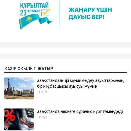
ҚАЗІР ОҚЫЛЫП ЖАТЫР
Қазақстандағы ірі мұнай өңдеу зауыттарының
бірінің басшысы ауысуы мүмкін
16:18
Қазақстанда несиеге сұраныс күрт төмендеді
15:52