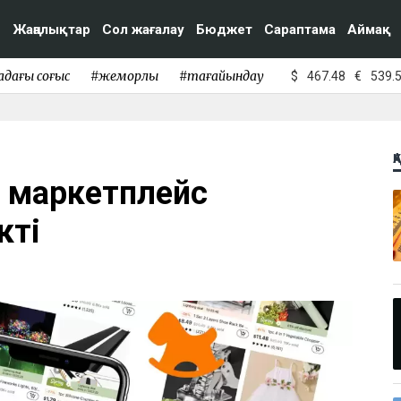
Жаңалықтар
Сол жағалау
Бюджет
Сараптама
Аймақ
адағы соғыс
#жемқорлық
#тағайындау
$
467.48
€
539.
Қ
л маркетплейс
кті