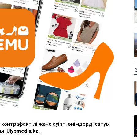
контрафактілі және қауіпті өнімдерді сатуы
йды
Ulysmedia.kz
.