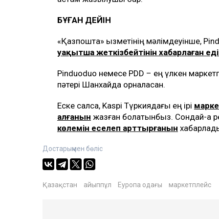
БҰҒАН ДЕЙІН
«Қазпошта» қызметінің мәлімдеуінше, Pin
уақытша жеткізбейтінін хабарлаған еді
Pinduoduo немесе PDD – ең үлкен маркетп
пәтері Шанхайда орналасқан.
Еске салсақ, Kaspi Түркиядағы ең ірі
марке
алғанын
жазған болатынбыз. Сондай-ақ р
көлемін еселеп арттырғанын
хабарлады
Достарыңмен бөліс
Қазақстан
айыппұл
Еуропа одағы
маркетплейс