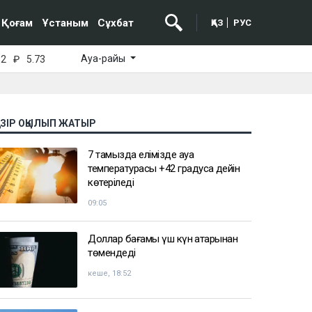
Қоғам
Ұстаным
Сұхбат
ҚАЗ
РУС
Ауа-райы
52
₽
5.73
АЗІР ОҚЫЛЫП ЖАТЫР
7 тамызда елімізде ауа
температурасы +42 градусқа дейін
көтеріледі
09:05
Доллар бағамы үш күн қатарынан
төмендеді
кеше, 18:52