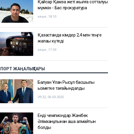
Қайсар Қамза жеті жылға сотталуы
мүмкін - Бас прокуратура
кеше, 18:10
Қазақстанда кімдер 2,4 млн теңге
жалақы күтеді
кеше, 17:59
СПОРТ ЖАҢАЛЫҚТАРЫ
Балуан Ұлан Рысқұл басшылық
қызметке тағайындалды
09:22, 06.03.2025
Енді чемпиондар Жәнібек
Әлімханұлынан қаша алмайтын
болды