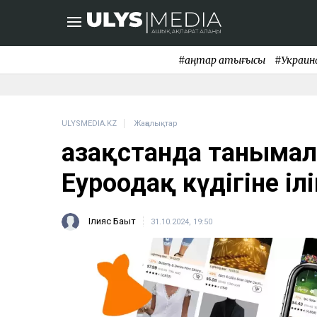
#қаңтар қақтығысы
#Украин
ULYSMEDIA.KZ
Жаңалықтар
Қазақстанда таныма
Еуроодақ күдігіне ілі
Ілияс Бақыт
31.10.2024, 19:50