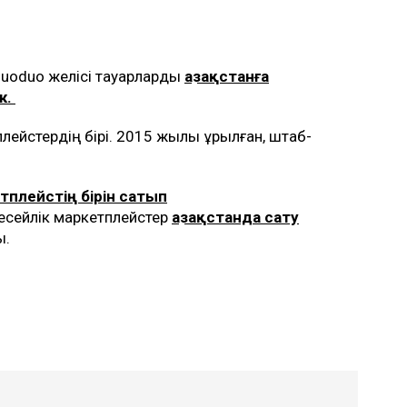
duoduo желісі тауарларды
Қазақстанға
к.
лейстердің бірі. 2015 жылы құрылған, штаб-
тплейстің бірін сатып
есейлік маркетплейстер
Қазақстанда сату
қ.