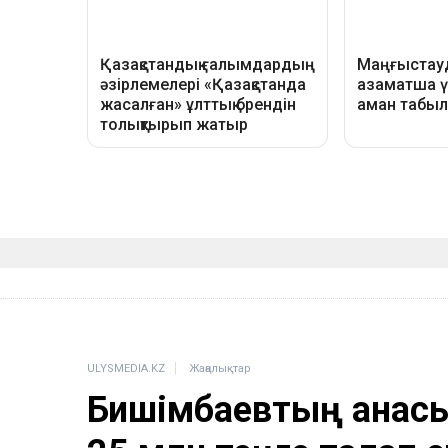
ULYSMEDIA.KZ
Жаңалықтар
Бишімбаевтың анасы