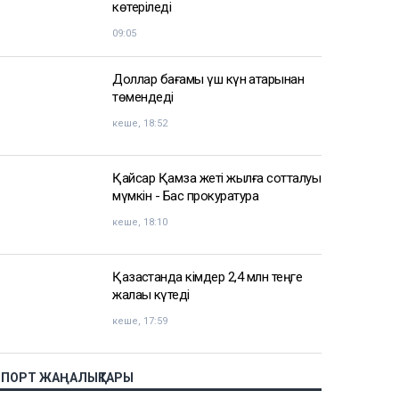
көтеріледі
09:05
Доллар бағамы үш күн қатарынан
төмендеді
кеше, 18:52
Қайсар Қамза жеті жылға сотталуы
мүмкін - Бас прокуратура
кеше, 18:10
Қазақстанда кімдер 2,4 млн теңге
жалақы күтеді
кеше, 17:59
СПОРТ ЖАҢАЛЫҚТАРЫ