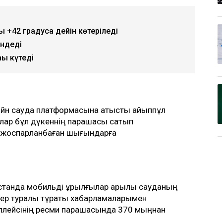
 +42 градусқа дейін көтеріледі
ендеді
қы күтеді
йн сауда платформасына қатысты айыппұл
ылар бұл дүкеннің парақшасы сатып
ы жоспарланбаған шығындарға
қстанда мобильді құрылғылар арқылы сауданың
ер туралы тұрақты хабарламаларымен
плейсінің ресми парақшасында 370 мыңнан