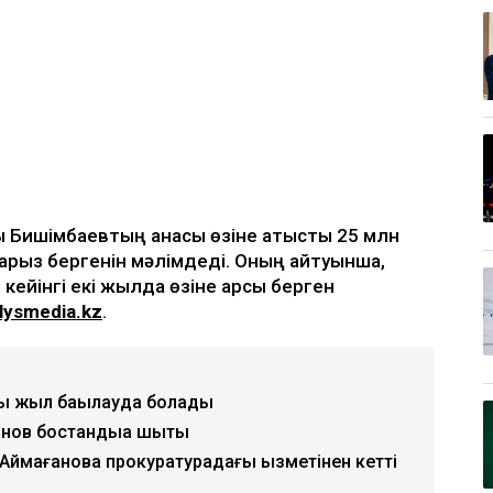
қ Бишімбаевтың анасы өзіне қатысты 25 млн
 арыз бергенін мәлімдеді. Оның айтуынша,
кейінгі екі жылда өзіне қарсы берген
lysmedia.kz
.
ты жыл бақылауда болады
ов бостандыққа шықты
 Аймағанова прокуратурадағы қызметінен кетті