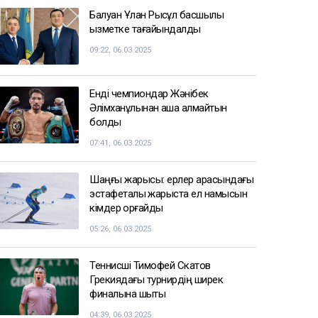
Балуан Ұлан Рысқұл басшылық
қызметке тағайындалды
09:22, 06.03.2025
Енді чемпиондар Жәнібек
Әлімханұлынан қаша алмайтын
болды
07:41, 06.03.2025
Шаңғы жарысы: ерлер арасындағы
эстафеталық жарыста ел намысын
кімдер қорғайды
05:26, 06.03.2025
Теннисші Тимофей Скатов
Грекиядағы турнирдің ширек
финалына шықты
04:39, 06.03.2025