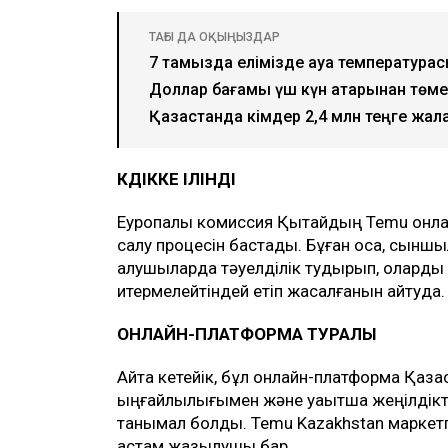
ТАҒЫ ДА ОҚЫҢЫЗДАР
7 тамызда елімізде ауа температурасы
Доллар бағамы үш күн қатарынан төм
Қазақстанда кімдер 2,4 млн теңге жала
КҮДІККЕ ІЛІНДІ
Еуропалық комиссия Қытайдың Temu онла
салу процесін бастады. Бұған қоса, сынш
алушыларда тәуелділік тудырып, олард
итермелейтіндей етіп жасалғанын айтуда.
ОНЛАЙН-ПЛАТФОРМА ТУРАЛЫ
Айта кетейік, бұл онлайн-платформа Қаза
ыңғайлылығымен және уақытша жеңілдікт
танымал болды. Temu Kazakhstan маркет
астам жазылушы бар.