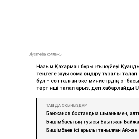
Ulysmedia коллажы
Назым Қахарман бұрынғы күйеуі Қуанды
теңгеге жуық сома өндіру туралы талап
бұл – сотталған экс-министрдің отбасы 
төртінші талап арыз, деп хабарлайды
U
ТАҒЫ ДА ОҚЫҢЫЗДАР
Байжанов бостандыққа шыққанымен, ал
Бишімбаевтың туысы Бақытжан Байжан
Бишімбаев ісі арқылы танылған Айжан