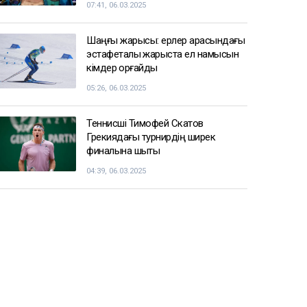
07:41, 06.03.2025
Шаңғы жарысы: ерлер арасындағы
эстафеталық жарыста ел намысын
кімдер қорғайды
05:26, 06.03.2025
Теннисші Тимофей Скатов
Грекиядағы турнирдің ширек
финалына шықты
04:39, 06.03.2025