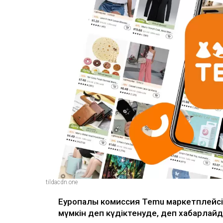
tildacdn.one
Еуропалық комиссия Temu маркетплейсі 
мүмкін деп күдіктенуде, деп хабарла