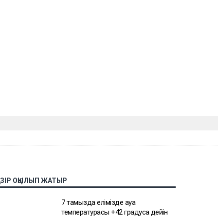
АЗІР ОҚЫЛЫП ЖАТЫР
7 тамызда елімізде ауа
температурасы +42 градусқа дейін