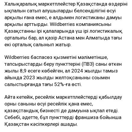
Халықаралық маркетплейстер Қазақстанда өздерінің
ықпалын сатып алушылардың белсенділігінің өсуі
арқылы ғана емес, ең алдымен логистиканың дамуы
арқылы арттырды. Wildberries компаниясының
Қазақстанның ірі қалаларында үш ірі логистикалық
орталығы бар, ал қазір Астана мен Алматыда тағы
екі орталық салынып жатыр.
Wildberries баспасөз қызметінің мәліметінше,
тапсырыстарды беру пункттерінің (ПВЗ) саны өткен
жылы 8,9 есеге көбейген, ал 2024 жылдың тамыз
айында 2023 жылдың желтоқсанының соңымен
салыстырғанда тағы 52%-ға өсті.
Айта кетейік, ресейлік маркетплейстердің қабылдау
орны санының өсуі ресейлік қана емес,
қазақстандық бизнестің де дамуына ықпал етеді.
Себебі, әдетте, бұл пункттерді франшиза бойынша
Қазақстан кәсіпкерлері ашады.