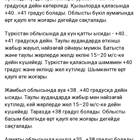
градусқа дейін көтеріледі. Қызылорда қаласында
+40…+41 градус болады. Облыстың бүкіл аумағында
өрт қаупі өте жоғары деңгейде сақталады.
Түркістан облысында да күн қатты ысиды - +40…
+41 градусқа дейін. Таулы аудандарда өткінші
жаңбыр жауып, найзағай ойнауы мүмкін. Батыста
және таулы жерлерде желдің екпіні 15–20 м/с-ке
дейін күшейеді. Түркістан қаласында шамамен +40
градус және екпінді жел күтіледі. Шымкентте өрт
қаупі өте жоғары.
Жамбыл облысында ауа +38…+40 градусқа дейін
ысиды. Таулы аудандарда жаңбыр мен найзағай
күтіледі, кей жерлерде жел 15–20 м/с-ке дейін
күшейеді. Таразда +38 градус болады. Облыстың
басым бөлігінде өрт қаупі өте жоғары деңгейде
сақталады.
Алматы облысында күндіз +35…+38 градус болады.