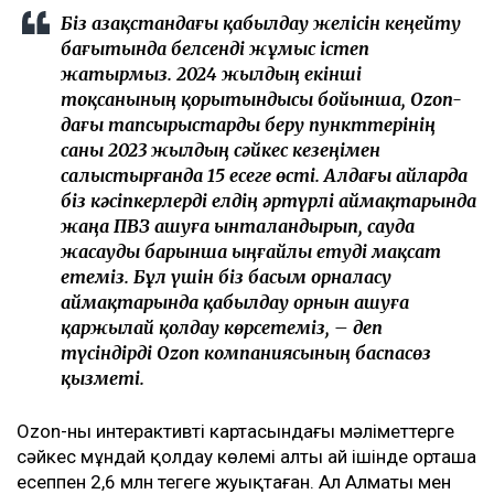
Біз Қазақстандағы қабылдау желісін кеңейту
бағытында белсенді жұмыс істеп
жатырмыз. 2024 жылдың екінші
тоқсанының қорытындысы бойынша, Ozon-
дағы тапсырыстарды беру пункттерінің
саны 2023 жылдың сәйкес кезеңімен
салыстырғанда 15 есеге өсті. Алдағы айларда
біз кәсіпкерлерді елдің әртүрлі аймақтарында
жаңа ПВЗ ашуға ынталандырып, сауда
жасауды барынша ыңғайлы етуді мақсат
етеміз. Бұл үшін біз басым орналасу
аймақтарында қабылдау орнын ашуға
қаржылай қолдау көрсетеміз, – деп
түсіндірді Ozon компаниясының баспасөз
қызметі.
Ozon-ның интерактивті картасындағы мәліметтерге
сәйкес мұндай қолдау көлемі алты ай ішінде орташа
есеппен 2,6 млн теңгеге жуықтаған. Ал Алматы мен