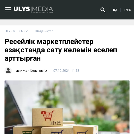
ҚАЗ
РУС
ULYSMEDIA.KZ
Жаңалықтар
Ресейлік маркетплейстер
Қазақстанда сату көлемін еселеп
арттырған
Қалижан Бектемір
07.10.2024, 11:38