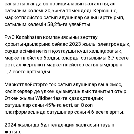
салыстырғанда өз позицияларын жоғалтты, ал
сатылым көлемі 20,5%-ға төмендеді. Керісінше,
маркетплейстер сатып алушылар санын арттырып,
сатылым көлемін 58,2%-ға ұлғайтты.
PwC Kazakhstan компаниясының зерттеу
қорытындыларына сәйкес 2023 жылы электрондық
сауда өсімінің негізгі қозғаушы күші халықаралық
маркетплейстер болды, олардың сатылымы 3,7 есеге
өсті, ал жергілікті маркетплейстер сатылымдарын
1,7 есеге арттырды.
Маркетплейстерге тек сатып алушылар ғана емес,
кәсіпкерлер де үлкен қызығушылық танытып отыр.
Өткен жылы Wildberries-те қазақстандық
сатушылар саны 45%-ға өсті, ал Ozon
платформасында сатушылар саны 4,6 есеге артты.
2024 жылы да бұл тенденция жалғасын тауып
жатыр.