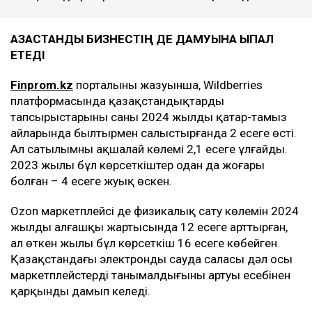
ҚАЗАҚСТАНДЫҚ БИЗНЕСТІҢ ДЕ ДАМУЫНА ЫҚПАЛ
ЕТЕДІ
Finprom.kz
порталының жазуынша, Wildberries
платформасында қазақстандықтардың
тапсырыстарының саны 2024 жылдың қаңтар-тамыз
айларында былтырмен салыстырғанда 2 есеге өсті.
Ал сатылымның ақшалай көлемі 2,1 есеге ұлғайды.
2023 жылы бұл көрсеткіштер одан да жоғары
болған – 4 есеге жуық өскен.
Ozon маркетплейсі де физикалық сату көлемін 2024
жылдың алғашқы жартысында 12 есеге арттырған,
ал өткен жылы бұл көрсеткіш 16 есеге көбейген.
Қазақстандағы электронды сауда саласы дәл осы
маркетплейстердің танымалдығының артуы есебінен
қарқынды дамып келеді.