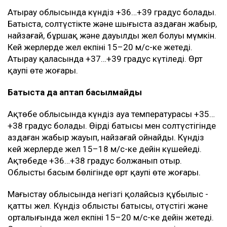
Атырау облысында күндіз +36…+39 градус болады.
Батыста, солтүстікте және шығыста аздаған жаңбыр,
найзағай, бұршақ және дауылды жел болуы мүмкін.
Кей жерлерде жел екпіні 15–20 м/с-ке жетеді.
Атырау қаласында +37…+39 градус күтіледі. Өрт
қаупі өте жоғары.
Батыста да аптап басылмайды
Ақтөбе облысында күндіз ауа температурасы +35…
+38 градус болады. Өңірдің батысы мен солтүстігінде
аздаған жаңбыр жауып, найзағай ойнайды. Күндіз
кей жерлерде жел 15–18 м/с-ке дейін күшейеді.
Ақтөбеде +36…+38 градус болжанып отыр.
Облыстың басым бөлігінде өрт қаупі өте жоғары.
Маңғыстау облысында негізгі қолайсыз құбылыс -
қатты жел. Күндіз облыстың батысы, оңтүстігі және
орталығында жел екпіні 15–20 м/с-ке дейін жетеді.