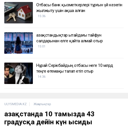
Отбасы банк қызметкерлері тұрғын үй кезегін
жылжыту үшін ақша алған
15:36
Қазақстандықтар Қытайдағы тайфун
салдарынан елге қайта алмай отыр
15:01
Нұрай Серікбайдың отбасы неге 10 млрд
теңге өтемақы талап етіп отыр
14:36
ULYSMEDIA.KZ
Жаңалықтар
Қазақстанда 10 тамызда 43
градусқа дейін күн ысиды