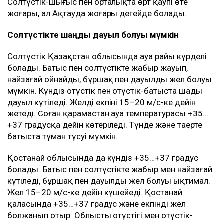
Солтүстік-шығыс пен орталықта өрт қаупі өте
жоғары, ал Ақтауда жоғары деңгейде болады.
Солтүстікте шаңды дауыл болуы мүмкін
Солтүстік Қазақстан облысында ауа райы күрделі
болады. Батыс пен солтүстікте жаңбыр жауып,
найзағай ойнайды, бұршақ пен дауылды жел болуы
мүмкін. Күндіз оңтүстік пен оңтүстік-батыста шаңды
дауыл күтіледі. Желдің екпіні 15–20 м/с-ке дейін
жетеді. Соған қарамастан ауа температурасы +35…
+37 градусқа дейін көтеріледі. Түнде және таңертең
батыста тұман түсуі мүмкін.
Қостанай облысында да күндіз +35…+37 градус
болады. Батыс пен солтүстікте жаңбыр мен найзағай
күтіледі, бұршақ пен дауылды жел болуы ықтимал.
Жел 15–20 м/с-ке дейін күшейеді. Қостанай
қаласында +35…+37 градус және екпінді жел
болжанып отыр. Облыстың оңтүстігі мен оңтүстік-