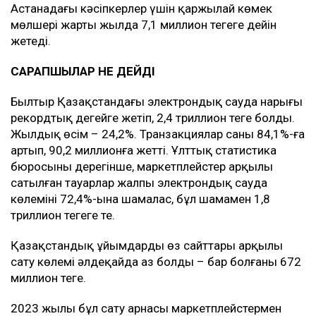
Астанадағы кәсіпкерлер үшін қаржылай көмек
мөлшері жарты жылда 7,1 миллион теңгеге дейін
жетеді.
САРАПШЫЛАР НЕ ДЕЙДІ
Былтыр Қазақстандағы электрондық сауда нарығы
рекордтық деңгейге жетіп, 2,4 триллион теңге болды.
Жылдық өсім – 24,2%. Транзакциялар саны 84,1%-ға
артып, 90,2 миллионға жетті. Ұлттық статистика
бюросының дерегінше, маркетплейстер арқылы
сатылған тауарлар жалпы электрондық сауда
көлемінің 72,4%-ына шамалас, бұл шамамен 1,8
триллион теңгеге тең.
Қазақстандық ұйымдардың өз сайттары арқылы
сату көлемі әлдеқайда аз болды – бар болғаны 672
миллион теңге.
2023 жылы бұл сату арнасы маркетплейстермен