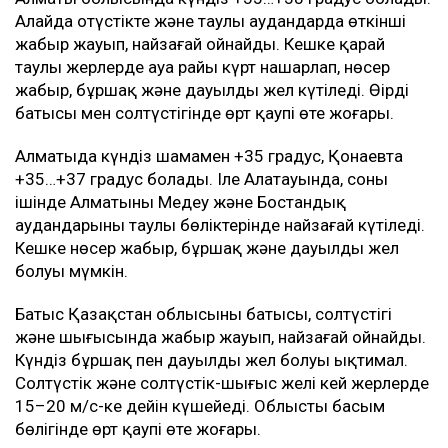
Алайда оңтүстікте және таулы аудандарда өткінші
жаңбыр жауып, найзағай ойнайды. Кешке қарай
таулы жерлерде ауа райы күрт нашарлап, нөсер
жаңбыр, бұршақ және дауылды жел күтіледі. Өңірдің
батысы мен солтүстігінде өрт қаупі өте жоғары.
Алматыда күндіз шамамен +35 градус, Қонаевта
+35…+37 градус болады. Іле Алатауында, соның
ішінде Алматының Медеу және Бостандық
аудандарының таулы бөліктерінде найзағай күтіледі.
Кешке нөсер жаңбыр, бұршақ және дауылды жел
болуы мүмкін.
Батыс Қазақстан облысының батысы, солтүстігі
және шығысында жаңбыр жауып, найзағай ойнайды.
Күндіз бұршақ пен дауылды жел болуы ықтимал.
Солтүстік және солтүстік-шығыс желі кей жерлерде
15–20 м/с-ке дейін күшейеді. Облыстың басым
бөлігінде өрт қаупі өте жоғары.