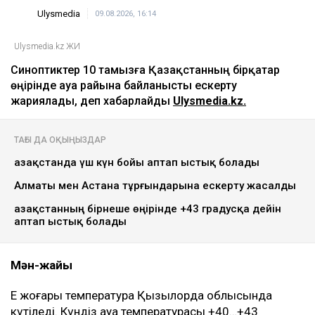
Ulysmedia
09.08.2026, 16:14
Ulysmedia.kz ЖИ
Синоптиктер 10 тамызға Қазақстанның бірқатар
өңірінде ауа райына байланысты ескерту
жариялады, деп хабарлайды
Ulysmedia.kz.
ТАҒЫ ДА ОҚЫҢЫЗДАР
Қазақстанда үш күн бойы аптап ыстық болады
Алматы мен Астана тұрғындарына ескерту жасалды
Қазақстанның бірнеше өңірінде +43 градусқа дейін
аптап ыстық болады
Мән-жайы
Ең жоғары температура Қызылорда облысында
күтіледі. Күндіз ауа температурасы +40…+43