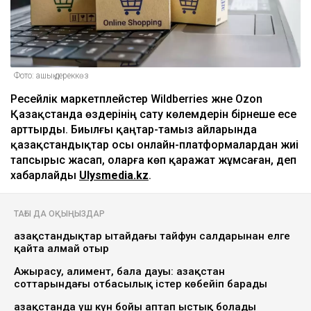
Фото: ашық дереккөз
Ресейлік маркетплейстер Wildberries және Ozon
Қазақстанда өздерінің сату көлемдерін бірнеше есе
арттырды. Биылғы қаңтар-тамыз айларында
қазақстандықтар осы онлайн-платформалардан жиі
тапсырыс жасап, оларға көп қаражат жұмсаған, деп
хабарлайды
Ulysmedia.kz
.
ТАҒЫ ДА ОҚЫҢЫЗДАР
Қазақстандықтар Қытайдағы тайфун салдарынан елге
қайта алмай отыр
Ажырасу, алимент, бала дауы: Қазақстан
соттарындағы отбасылық істер көбейіп барады
Қазақстанда үш күн бойы аптап ыстық болады