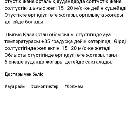
оңтүстік және орталық аудандарда солтүстік және
солтүстік-шығыс желі 15–20 м/с-ке дейін күшейеді.
Оңтүстікте өрт қаупі өте жоғары, орталықта жоғары
деңгейде болады.
Шығыс Қазақстан облысының оңтүстігінде ауа
температурасы +35 градусқа дейін көтеріледі. Өңірдің
солтүстігінде жел екпіні 15–20 м/с-ке жетеді.
Облыстың оңтүстігінде өрт қаупі өте жоғары, тағы
бірнеше ауданда жоғары деңгейде сақталады.
Достарыңмен бөліс
ауа райы
синоптиктер
болжам