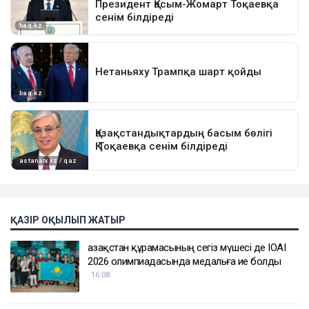
ҚАЗІР ОҚЫЛЫП ЖАТЫР
Қазақстан құрамасының сегіз мүшесі де IOAI
2026 олимпиадасында медальға ие болды
16:08