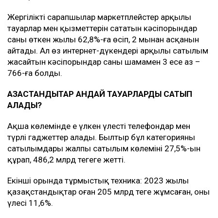
Жергілікті сарапшылар маркетплейстер арқылы
тауарлар мен қызметтерін сататын кәсіпорындар
саны өткен жылы 62,8%-ға өсіп, 2 мыңнан асқанын
айтады. Ал өз интернет-дүкендері арқылы сатылым
жасайтын кәсіпорындар саны шамамен 3 есе аз –
766-ға болды.
ҚАЗАҚСТАНДЫҚТАР ҚАНДАЙ ТАУАРЛАРДЫ САТЫП
АЛАДЫ?
Ақша көлемінде ең үлкен үлесті телефондар мен
түрлі гаджеттер алады. Былтыр бұл категорияның
сатылымдары жалпы сатылым көлемінің 27,5%-ын
құрап, 486,2 млрд теңгеге жетті.
Екінші орында тұрмыстық техника: 2023 жылы
қазақстандықтар оған 205 млрд теңге жұмсаған, оның
үлесі 11,6%.