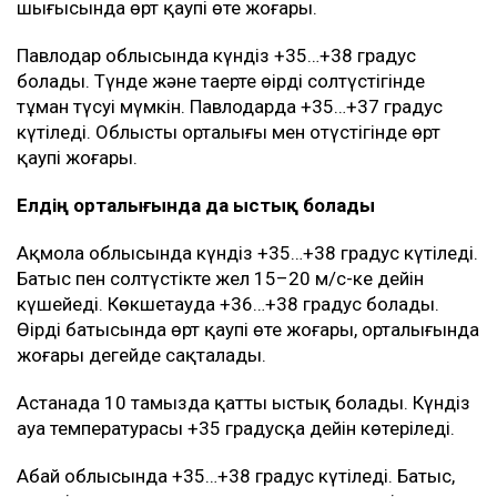
шығысында өрт қаупі өте жоғары.
Павлодар облысында күндіз +35…+38 градус
болады. Түнде және таңертең өңірдің солтүстігінде
тұман түсуі мүмкін. Павлодарда +35…+37 градус
күтіледі. Облыстың орталығы мен оңтүстігінде өрт
қаупі жоғары.
Елдің орталығында да ыстық болады
Ақмола облысында күндіз +35…+38 градус күтіледі.
Батыс пен солтүстікте жел 15–20 м/с-ке дейін
күшейеді. Көкшетауда +36…+38 градус болады.
Өңірдің батысында өрт қаупі өте жоғары, орталығында
жоғары деңгейде сақталады.
Астанада 10 тамызда қатты ыстық болады. Күндіз
ауа температурасы +35 градусқа дейін көтеріледі.
Абай облысында +35…+38 градус күтіледі. Батыс,