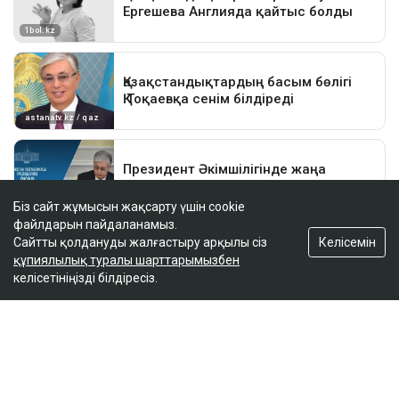
Біз сайт жұмысын жақсарту үшін cookie
файлдарын пайдаланамыз.
Келісемін
Сайтты қолдануды жалғастыру арқылы сіз
құпиялылық туралы шарттарымызбен
келісетініңізді білдіресіз.
ҚАЗІР ОҚЫЛЫП ЖАТЫР
Қазақстан құрамасының сегіз мүшесі де IOAI
2026 олимпиадасында медальға ие болды
16:08