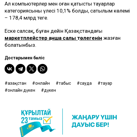
Ал компьютерлер мен оған қатысты тауарлар
категориясының үлесі 10,1% болды, сатылым көлемі
– 178,4 млрд теңге.
Еске салсақ, бұған дейін Қазақстандағы
маркетплейстер қанша салық төлегенін
жазған
болатынбыз.
Достарыңмен бөліс
Қазақстан
онлайн
табыс
сауда
тауар
онлайн дүкен
дүкен