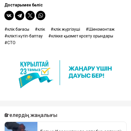
Достарыңмен бөліс
көлік бағасы
көлік
көлік жүргізуші
Шиномонтаж
көлікті күтіп-баптау
көлікке қызмет көрсету орындары
СТО