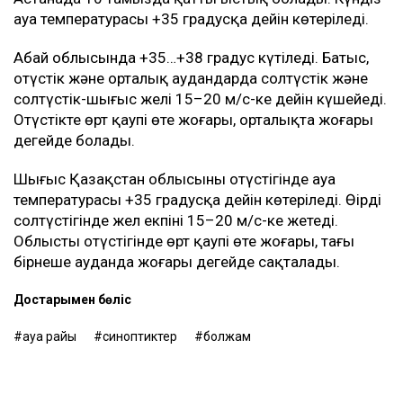
ауа температурасы +35 градусқа дейін көтеріледі.
Абай облысында +35…+38 градус күтіледі. Батыс,
оңтүстік және орталық аудандарда солтүстік және
солтүстік-шығыс желі 15–20 м/с-ке дейін күшейеді.
Оңтүстікте өрт қаупі өте жоғары, орталықта жоғары
деңгейде болады.
Шығыс Қазақстан облысының оңтүстігінде ауа
температурасы +35 градусқа дейін көтеріледі. Өңірдің
солтүстігінде жел екпіні 15–20 м/с-ке жетеді.
Облыстың оңтүстігінде өрт қаупі өте жоғары, тағы
бірнеше ауданда жоғары деңгейде сақталады.
Достарыңмен бөліс
ауа райы
синоптиктер
болжам