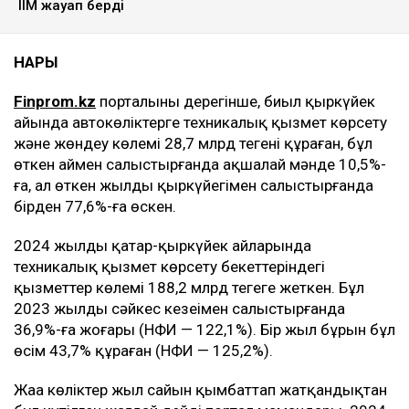
ІІМ жауап берді
НАРЫҚ
Finprom.kz
порталының дерегінше, биыл қыркүйек
айында автокөліктерге техникалық қызмет көрсету
және жөндеу көлемі 28,7 млрд теңгені құраған, бұл
өткен аймен салыстырғанда ақшалай мәнде 10,5%-
ға, ал өткен жылдың қыркүйегімен салыстырғанда
бірден 77,6%-ға өскен.
2024 жылдың қаңтар-қыркүйек айларында
техникалық қызмет көрсету бекеттеріндегі
қызметтер көлемі 188,2 млрд теңгеге жеткен. Бұл
2023 жылдың сәйкес кезеңімен салыстырғанда
36,9%-ға жоғары (НФИ — 122,1%). Бір жыл бұрын бұл
өсім 43,7% құраған (НФИ — 125,2%).
Жаңа көліктер жыл сайын қымбаттап жатқандықтан