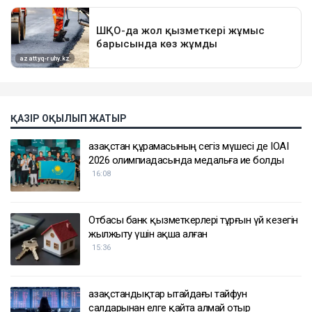
ҚАЗІР ОҚЫЛЫП ЖАТЫР
Қазақстан құрамасының сегіз мүшесі де IOAI
2026 олимпиадасында медальға ие болды
16:08
Отбасы банк қызметкерлері тұрғын үй кезегін
жылжыту үшін ақша алған
15:36
Қазақстандықтар Қытайдағы тайфун
салдарынан елге қайта алмай отыр