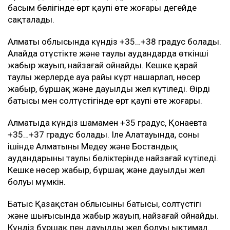
басым бөлігінде өрт қаупі өте жоғары деңгейде
сақталады.
Алматы облысында күндіз +35…+38 градус болады.
Алайда оңтүстікте және таулы аудандарда өткінші
жаңбыр жауып, найзағай ойнайды. Кешке қарай
таулы жерлерде ауа райы күрт нашарлап, нөсер
жаңбыр, бұршақ және дауылды жел күтіледі. Өңірдің
батысы мен солтүстігінде өрт қаупі өте жоғары.
Алматыда күндіз шамамен +35 градус, Қонаевта
+35…+37 градус болады. Іле Алатауында, соның
ішінде Алматының Медеу және Бостандық
аудандарының таулы бөліктерінде найзағай күтіледі.
Кешке нөсер жаңбыр, бұршақ және дауылды жел
болуы мүмкін.
Батыс Қазақстан облысының батысы, солтүстігі
және шығысында жаңбыр жауып, найзағай ойнайды.
Күндіз бұршақ пен дауылды жел болуы ықтимал.