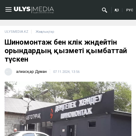
ҚАЗ
РУС
ULYSMEDIA.KZ
Жаңалықтар
Шиномонтаж бен көлік жөндейтін
орындардың қызметі қымбаттай
түскен
Ғалиасқар Думан
07.11.2024, 13:56