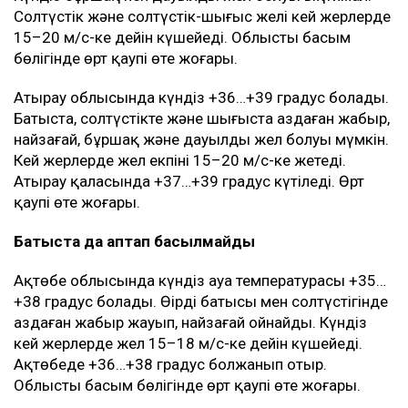
Солтүстік және солтүстік-шығыс желі кей жерлерде
15–20 м/с-ке дейін күшейеді. Облыстың басым
бөлігінде өрт қаупі өте жоғары.
Атырау облысында күндіз +36…+39 градус болады.
Батыста, солтүстікте және шығыста аздаған жаңбыр,
найзағай, бұршақ және дауылды жел болуы мүмкін.
Кей жерлерде жел екпіні 15–20 м/с-ке жетеді.
Атырау қаласында +37…+39 градус күтіледі. Өрт
қаупі өте жоғары.
Батыста да аптап басылмайды
Ақтөбе облысында күндіз ауа температурасы +35…
+38 градус болады. Өңірдің батысы мен солтүстігінде
аздаған жаңбыр жауып, найзағай ойнайды. Күндіз
кей жерлерде жел 15–18 м/с-ке дейін күшейеді.
Ақтөбеде +36…+38 градус болжанып отыр.
Облыстың басым бөлігінде өрт қаупі өте жоғары.