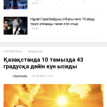
15:01
Нұрай Серікбайдың отбасы неге 10 млрд
теңге өтемақы талап етіп отыр
14:36
ULYSMEDIA.KZ
Жаңалықтар
Қазақстанда 10 тамызда 43
градусқа дейін күн ысиды
Ulysmedia
09.08.2026, 16:14