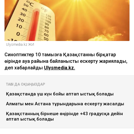
Ulysmedia.kz ЖИ
Синоптиктер 10 тамызға Қазақстанның бірқатар
өңірінде ауа райына байланысты ескерту жариялады,
деп хабарлайды
Ulysmedia.kz.
ТАҒЫ ДА ОҚЫҢЫЗДАР
Қазақстанда үш күн бойы аптап ыстық болады
Алматы мен Астана тұрғындарына ескерту жасалды
Қазақстанның бірнеше өңірінде +43 градусқа дейін
аптап ыстық болады