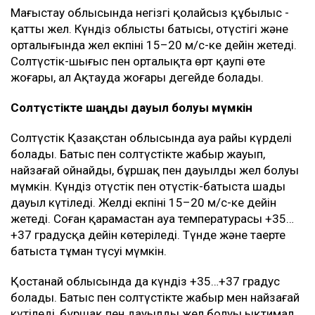
Маңғыстау облысында негізгі қолайсыз құбылыс -
қатты жел. Күндіз облыстың батысы, оңтүстігі және
орталығында жел екпіні 15–20 м/с-ке дейін жетеді.
Солтүстік-шығыс пен орталықта өрт қаупі өте
жоғары, ал Ақтауда жоғары деңгейде болады.
Солтүстікте шаңды дауыл болуы мүмкін
Солтүстік Қазақстан облысында ауа райы күрделі
болады. Батыс пен солтүстікте жаңбыр жауып,
найзағай ойнайды, бұршақ пен дауылды жел болуы
мүмкін. Күндіз оңтүстік пен оңтүстік-батыста шаңды
дауыл күтіледі. Желдің екпіні 15–20 м/с-ке дейін
жетеді. Соған қарамастан ауа температурасы +35…
+37 градусқа дейін көтеріледі. Түнде және таңертең
батыста тұман түсуі мүмкін.
Қостанай облысында да күндіз +35…+37 градус
болады. Батыс пен солтүстікте жаңбыр мен найзағай
күтіледі, бұршақ пен дауылды жел болуы ықтимал.