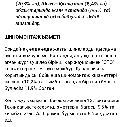
(20,3%-ға), Шығыс Қазақстан (19,4%-ға)
облыстарында және Астанада (19,4%-ға)
айтарлықтай өсім байқалды” дейді
мамандар.
ШИНОМОНТАЖ ҚЫЗМЕТІ
Сондай-ақ елде елде жазғы шиналарды қысқыға
ауыстыру маусымы басталды, ал уақытты өткізіп
алған жүргізушілер бірінші қар жауысымен “СТО”
қызметтеріне жүгінуге мәжбүр. Қазан айының
қорытындысы бойынша шиномонтаж қызметтері
жылына 10,2%-ға қымбаттаған, ал бір жыл бұрын
бұл өсім 11,9% болған.
Көлік жуу қызметінің бағасы жылына 12,1%-ға өскен.
Техникалық тексеру қызметтерінің бағасы 9,5%-ға
қымбаттаған. Ал бір жыл бұрын өсім 8,6% құраған
еді.