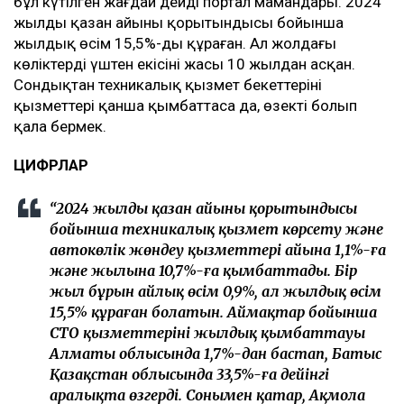
бұл күтілген жағдай дейді портал мамандары. 2024
жылдың қазан айының қорытындысы бойынша
жылдық өсім 15,5%-ды құраған. Ал жолдағы
көліктердің үштен екісінің жасы 10 жылдан асқан.
Сондықтан техникалық қызмет бекеттерінің
қызметтері қанша қымбаттаса да, өзекті болып
қала бермек.
ЦИФРЛАР
“2024 жылдың қазан айының қорытындысы
бойынша техникалық қызмет көрсету және
автокөлік жөндеу қызметтері айына 1,1%-ға
және жылына 10,7%-ға қымбаттады. Бір
жыл бұрын айлық өсім 0,9%, ал жылдық өсім
15,5% құраған болатын. Аймақтар бойынша
СТО қызметтерінің жылдық қымбаттауы
Алматы облысында 1,7%-дан бастап, Батыс
Қазақстан облысында 33,5%-ға дейінгі
аралықта өзгерді. Сонымен қатар, Ақмола