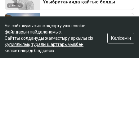
Біз сайт жұмысын жақсарту үшін cookie
файлдарын пайдаланамыз.
Келісемін
Сайтты қолдануды жалғастыру арқылы сіз
құпиялылық туралы шарттарымызбен
келісетініңізді білдіресіз.
ҚАЗІР ОҚЫЛЫП ЖАТЫР
Қазақстан құрамасының сегіз мүшесі де IOAI