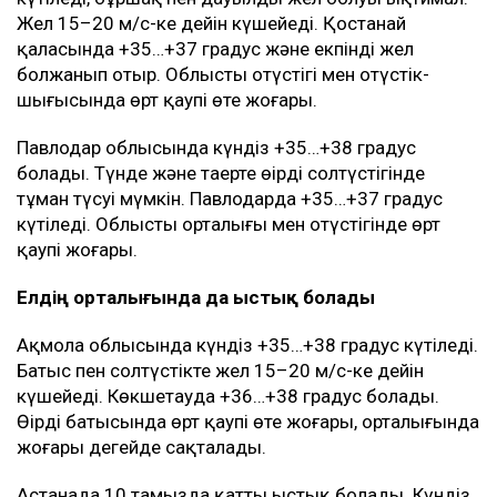
Жел 15–20 м/с-ке дейін күшейеді. Қостанай
қаласында +35…+37 градус және екпінді жел
болжанып отыр. Облыстың оңтүстігі мен оңтүстік-
шығысында өрт қаупі өте жоғары.
Павлодар облысында күндіз +35…+38 градус
болады. Түнде және таңертең өңірдің солтүстігінде
тұман түсуі мүмкін. Павлодарда +35…+37 градус
күтіледі. Облыстың орталығы мен оңтүстігінде өрт
қаупі жоғары.
Елдің орталығында да ыстық болады
Ақмола облысында күндіз +35…+38 градус күтіледі.
Батыс пен солтүстікте жел 15–20 м/с-ке дейін
күшейеді. Көкшетауда +36…+38 градус болады.
Өңірдің батысында өрт қаупі өте жоғары, орталығында
жоғары деңгейде сақталады.
Астанада 10 тамызда қатты ыстық болады. Күндіз