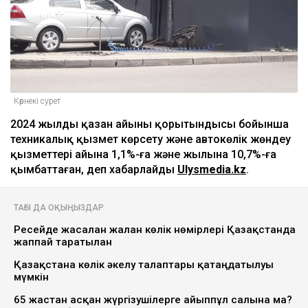
Көрнекі сурет
2024 жылдың қазан айының қорытындысы бойынша
техникалық қызмет көрсету және автокөлік жөндеу
қызметтері айына 1,1%-ға және жылына 10,7%-ға
қымбаттаған, деп хабарлайды
Ulysmedia.kz
.
ТАҒЫ ДА ОҚЫҢЫЗДАР
Ресейде жасалған жалған көлік нөмірлері Қазақстанда
жаппай таратылған
Қазақстанға көлік әкелу талаптары қатаңдатылуы
мүмкін
65 жастан асқан жүргізушілерге айыппұл салына ма?