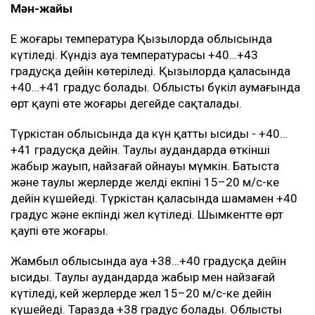
Мән-жайы
Ең жоғары температура Қызылорда облысында
күтіледі. Күндіз ауа температурасы +40…+43
градусқа дейін көтеріледі. Қызылорда қаласында
+40…+41 градус болады. Облыстың бүкіл аумағында
өрт қаупі өте жоғары деңгейде сақталады.
Түркістан облысында да күн қатты ысиды - +40…
+41 градусқа дейін. Таулы аудандарда өткінші
жаңбыр жауып, найзағай ойнауы мүмкін. Батыста
және таулы жерлерде желдің екпіні 15–20 м/с-ке
дейін күшейеді. Түркістан қаласында шамамен +40
градус және екпінді жел күтіледі. Шымкентте өрт
қаупі өте жоғары.
Жамбыл облысында ауа +38…+40 градусқа дейін
ысиды. Таулы аудандарда жаңбыр мен найзағай
күтіледі, кей жерлерде жел 15–20 м/с-ке дейін
күшейеді. Таразда +38 градус болады. Облыстың