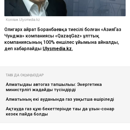
Коллаж Ulysmedia.kz
Олигарх Қайрат Боранбаевқа тиесілі болған «АзияГаз
Чунджа» компаниясы «QazaqGaz» ұлттық
компаниясының 100% еншілес ұйымына айналды,
деп хабарлайды
Ulysmedia.kz.
ТАҒЫ ДА ОҚЫҢЫЗДАР
Алматыдағы автогаз тапшылығы: Энергетика
министрлігі жағдайды түсіндірді
Алматының екі ауданында газ уақытша өшіріледі
Ақтауда газ құю бекеттерінде тағы да ұзын-сонар
кезек пайда болды