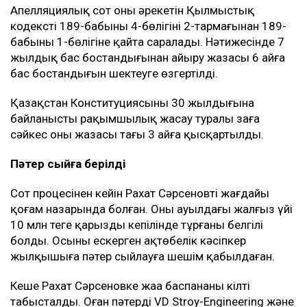
Апелляциялық сот оның әрекетін Қылмыстық
кодекстің 189-бабының 4-бөлігінің 2-тармағынан 189-
бабының 1-бөлігіне қайта саралады. Нәтижесінде 7
жылдық бас бостандығынан айыру жазасы 6 айға
бас бостандығын шектеуге өзгертілді.
Қазақстан Конституциясының 30 жылдығына
байланысты рақымшылық жасау туралы заңға
сәйкес оның жазасы тағы 3 айға қысқартылды.
Пәтер сыйға берілді
Сот процесінен кейін Рахат Сәрсеновтің жағдайы
қоғам назарында болған. Оның ауылдағы жалғыз үйі
10 млн теңге қарыздың кепілінде тұрғаны белгілі
болды. Осыны ескерген ақтөбелік кәсіпкер
жылқышыға пәтер сыйлауға шешім қабылдаған.
Кеше Рахат Сәрсеновке жаңа баспананың кілті
табысталды. Оған пәтерді VD Stroy-Engineering және