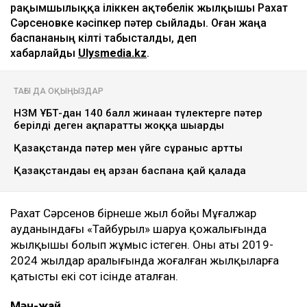
рақымшылыққа іліккен ақтөбелік жылқышы Рахат
Сәрсеновке кәсіпкер пәтер сыйлады. Оған жаңа
баспананың кілті табысталды, деп
хабарлайды
Ulysmedia.kz
.
ТАҒЫ ДА ОҚЫҢЫЗДАР
НЗМ ҰБТ-дан 140 балл жинаған түлектерге пәтер
берілді деген ақпаратты жоққа шығарды
Қазақстанда пәтер мен үйге сұраныс артты
Қазақстандағы ең арзан баспана қай қалада
Рахат Сәрсенов бірнеше жыл бойы Мұғалжар
ауданындағы «Тайбурыл» шаруа қожалығында
жылқышы болып жұмыс істеген. Оның аты 2019-
2024 жылдар аралығында жоғалған жылқыларға
қатысты екі сот ісінде аталған.
Мән-жай