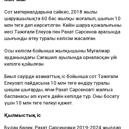
Сот материалдарына сәйкес, 2018 жылы
шаруашылықта 60 бас жылқы жоғалып, шығын 10
млн теңге деп көрсетілген. Кейін шаруа қожалығының
иесі Тәжіғали Елеуов пен Рахат Сәрсенов арасында
шығынды өтеу туралы келісім жасалған.
Осы келісім бойынша жылқышының Мұғалжар
ауданындағы Сағашилі ауылында орналасқан үйі
кепілге қойылған.
Биыл сәуірде азаматтық іс бойынша сот Тәжіғали
Елеуовтің пайдасына 10 млн теңге өндіру туралы
шешім шығарды, яғни Рахат Сәрсеновтің жалғыз
баспанасы әлі күнге дейін кепілде тұр. Оны босату
үшін 10 млн теңге төлеуі қажет.
Қылмыстық іс
Бұдан бөлек, Рахат Сәрсеновке 2019-2024 жылдар