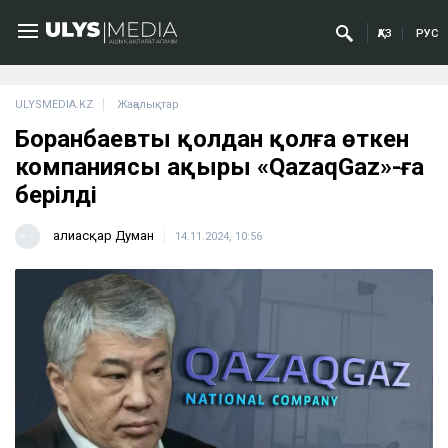
ҚАЗ
РУС
ULYSMEDIA.KZ
Жаңалықтар
Боранбаевтың қолдан қолға өткен
компаниясы ақыры «QazaqGaz»-ға
берілді
Ғалиасқар Думан
14.11.2024, 10:56