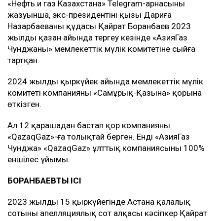
«Нефть и газ Казахстана» Telegram-арнасының
жазуынша, экс-президентінің қызы Дариға
Назарбаеваның құдасы Қайрат Боранбаев 2023
жылдың қазан айында тергеу кезінде «АзияГаз
Чунджаны» мемлекеттік мүлік комитетіне сыйға
тартқан.
2024 жылдың қыркүйек айында мемлекеттік мүлік
комитеті компанияны «Самұрық-Қазына» қорына
өткізген.
Ал 12 қарашадан бастап қор компанияны
«QazaqGaz»-ға толықтай берген. Енді «АзияГаз
Чунджа» «QazaqGaz» ұлттық компаниясының 100%
еншілес ұйымы.
БОРАНБАЕВТЫҢ ІСІ
2023 жылдың 15 қыркүйегінде Астана қалалық
сотының апелляциялық сот алқасы кәсіпкер Қайрат