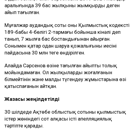
аралығында 39 бас жылқыны жымқырды деген
айып тағылған.
Мұғалжар аудандық соты оны Қылмыстық кодекстің
189-бабы 4-бөлігі 2-тармағы бойынша кінәлі деп
танып, 7 жылға бас бостандығынан айырған.
Сонымен қатар одан шаруа қожалығының иесінің
пайдасына 30 млн теңге өндірілген.
Алайда Сәрсенов өзіне тағылған айыпты толық
мойындамаған. Ол жылқылардың жоғалғанын
білмейтінін және малды түгендеу жұмыстарына өзі
қатыспағанын айтқан.
Жазасы жеңілдетілді
30 шілдеде Ақтөбе облыстық сотының қылмыстық
істер жөніндегі сот алқасы істі апелляциялық
тәртіпте қарады.