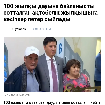
100 жылқы дауына байланысты
сотталған ақтөбелік жылқышыға
кәсіпкер пәтер сыйлады
Ulysmedia
05.08.2026, 11:30
Ulysmedia коллажы
100 жылқыға қатысты даудан кейін сотталып, кейін