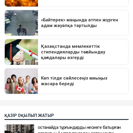
ҚАЗІР ОҚЫЛЫП ЖАТЫР
Қостанайда тұрғындарды несиеге батырған