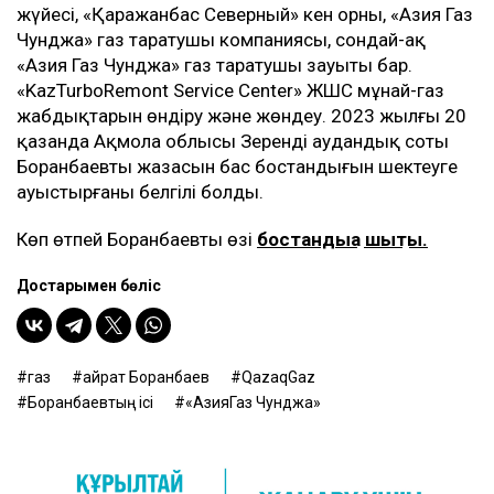
жүйесі, «Қаражанбас Северный» кен орны, «Азия Газ
Чунджа» газ таратушы компаниясы, сондай-ақ
«Азия Газ Чунджа» газ таратушы зауыты бар.
«KazTurboRemont Service Center» ЖШС мұнай-газ
жабдықтарын өндіру және жөндеу. 2023 жылғы 20
қазанда Ақмола облысы Зеренді аудандық соты
Боранбаевтың жазасын бас бостандығын шектеуге
ауыстырғаны белгілі болды.
Көп өтпей Боранбаевтың өзі
бостандыққа шықты.
Достарыңмен бөліс
газ
Қайрат Боранбаев
QazaqGaz
Боранбаевтың ісі
«АзияГаз Чунджа»