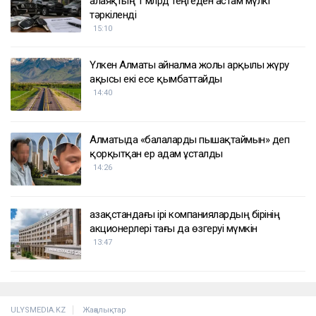
алаяқтың 1 млрд теңгеден астам мүлкі
тәркіленді
15:10
Үлкен Алматы айналма жолы арқылы жүру
ақысы екі есе қымбаттайды
14:40
Алматыда «балаларды пышақтаймын» деп
қорқытқан ер адам ұсталды
14:26
Қазақстандағы ірі компаниялардың бірінің
акционерлері тағы да өзгеруі мүмкін
13:47
ULYSMEDIA.KZ
Жаңалықтар