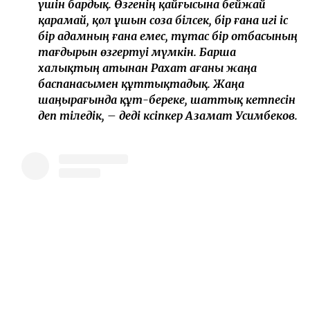
үшін бардық. Өзгенің қайғысына бейжай
қарамай, қол ұшын соза білсек, бір ғана игі іс
бір адамның ғана емес, тұтас бір отбасының
тағдырын өзгертуі мүмкін. Барша
халықтың атынан Рахат ағаны жаңа
баспанасымен құттықтадық. Жаңа
шаңырағында құт-береке, шаттық кетпесін
деп тіледік, – деді кәсіпкер Азамат Усимбеков.