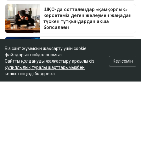
Біз сайт жұмысын жақсарту үшін cookie
файлдарын пайдаланамыз.
Келісемін
Сайтты қолдануды жалғастыру арқылы сіз
құпиялылық туралы шарттарымызбен
келісетініңізді білдіресіз.