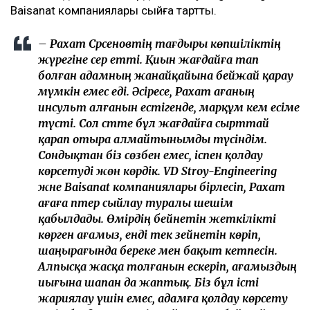
Baisanat компаниялары сыйға тартты.
– Рахат Сәрсеновтің тағдыры көпшіліктің
жүрегіне әсер етті. Қиын жағдайға тап
болған адамның жанайқайына бейжай қарау
мүмкін емес еді. Әсіресе, Рахат ағаның
инсульт алғанын естігенде, марқұм әкем есіме
түсті. Сол сәтте бұл жағдайға сырттай
қарап отыра алмайтынымды түсіндім.
Сондықтан біз сөзбен емес, іспен қолдау
көрсетуді жөн көрдік. VD Stroy-Engineering
және Baisanat компаниялары бірлесіп, Рахат
ағаға пәтер сыйлау туралы шешім
қабылдады. Өмірдің бейнетін жеткілікті
көрген ағамыз, енді тек зейнетін көріп,
шаңырағында береке мен бақыт кетпесін.
Алпысқа жасқа толғанын ескеріп, ағамыздың
иығына шапан да жаптық. Біз бұл істі
жариялау үшін емес, адамға қолдау көрсету