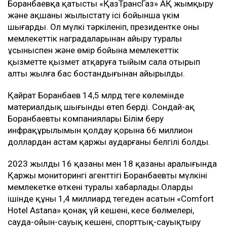
Боранбаевқа қатысты «ҚазТрансГаз» АҚ жымқыру
және ақшаны жылыстату ісі бойынша үкім
шығарды. Ол мүлкі тәркіленіп, президентке оны
мемлекеттік наградаларынан айыру туралы
ұсыныспен және өмір бойына мемлекеттік
қызметте қызмет атқаруға тыйым сала отырып
алты жылға бас бостандығынан айырылды.
Қайрат Боранбаев 14,5 млрд теңге көлемінде
материалдық шығынды өтеп берді. Сондай-ақ
Боранбаевтың компаниялары Білім беру
инфрақұрылымын қолдау қорына 66 миллион
доллардан астам қаржы аударғаны белгілі болды.
2023 жылдың 16 қазаны мен 18 қазаны аралығында
Қаржы мониторингі агенттігі Боранбаевтың мүлкінің
мемлекетке өткені туралы хабарлады.Олардың
ішінде құны 1,4 миллиард теңгеден асатын «Comfort
Hotel Astana» қонақ үй кешені, кеңсе бөлмелері,
сауда-ойын-сауық кешені, спорттық-сауықтыру