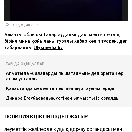
Фото: видеодан скрин
Алматы облысы Талғар ауданындағы мектептердің
біріне мина қойылғаны туралы хабар келіп түскен, деп
хабарлайды
Ulysmedia.kz
.
ТАҒЫ ДА ОҚЫҢЫЗДАР
Алматыда «балаларды пышақтаймын» деп қорқытқан ер
адам ұсталды
Қазақстанда мектептегі екі пәннің атауы өзгереді
Динара Егеубаеваның үстінен қылмыстық іс қозғалды
ПОЛИЦИЯ КҮДІКТІНІ ІЗДЕП ЖАТЫР
Әлеуметтік желілерде құқық қорғау органдары мен