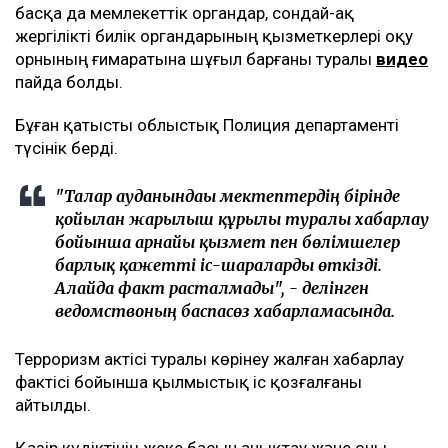
басқа да мемлекеттік органдар, сондай-ақ
жергілікті билік органдарының қызметкерлері оқу
орнының ғимаратына шұғыл барғаны туралы
видео
пайда болды.
Бұған қатысты облыстық Полиция департаменті
түсінік берді.
"Талғар ауданындағы мектептердің бірінде
қойылған жарылғыш құрылғы туралы хабарлау
бойынша арнайы қызмет пен бөлімшелер
барлық қажетті іс-шараларды өткізді.
Алайда факт расталмады", - делінген
ведомствоның баспасөз хабарламасында.
Терроризм актісі туралы көрінеу жалған хабарлау
фактісі бойынша қылмыстық іс қозғалғаны
айтылды.