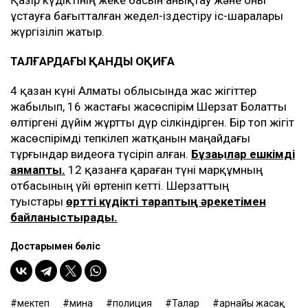
Қазір күдіктінің жеке басын анықтау және оны
ұстауға бағытталған жедел-іздестіру іс-шаралары
жүргізіліп жатыр.
ТАЛҒАРДАҒЫ ҚАНДЫ ОҚИҒА
4 қазан күні Алматы облысында жас жігіттер
жабылып, 16 жастағы жасөспірім Шерзат Болатты
өлтіргені дүйім жұртты дүр сілкіндірген. Бір топ жігіт
жасөспірімді тепкілеп жатқанын маңайдағы
тұрғындар видеоға түсіріп алған.
Бұзақылар ешкімді
аямапты.
12 қазанға қараған түні марқұмның
отбасының үйі өртеніп кетті. Шерзаттың
туыстары
өртті күдікті тараптың әрекетімен
байланыстырады.
Достарыңмен бөліс
мектеп
мина
полиция
Талғар
арнайы жасақ