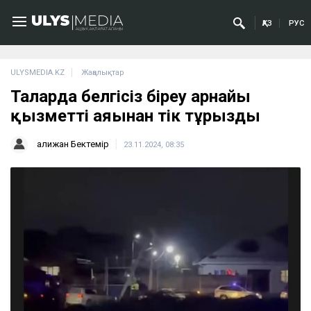
ҚАЗ
РУС
ULYSMEDIA.KZ
Жаңалықтар
Талғарда белгісіз біреу арнайы
қызметті аяғынан тік тұрғызды
Қалижан Бектемір
23.11.2024, 08:35