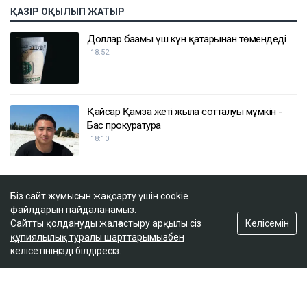
ҚАЗІР ОҚЫЛЫП ЖАТЫР
Доллар бағамы үш күн қатарынан төмендеді
18:52
Қайсар Қамза жеті жылға сотталуы мүмкін -
Бас прокуратура
18:10
Қазақстанда кімдер 2,4 млн теңге жалақы
Біз сайт жұмысын жақсарту үшін cookie
күтеді
файлдарын пайдаланамыз.
17:59
Келісемін
Сайтты қолдануды жалғастыру арқылы сіз
құпиялылық туралы шарттарымызбен
келісетініңізді білдіресіз.
Тимур Турлов Нұрәлі Әлиевке тиесілі болған
компанияны сатып алды
17:20