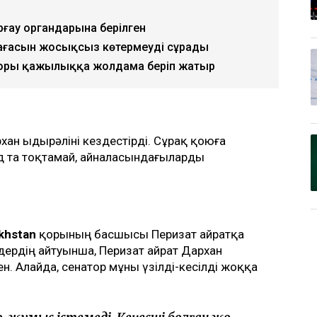
рғау органдарына берілген
бағасын жосықсыз көтермеуді сұрады
 қоры қажылыққа жолдама беріп жатыр
хан Қыдырәліні кездестірді. Сұрақ қоюға
нд та тоқтамай, айналасындағыларды
khstan
қорының басшысы Перизат Қайратқа
ердің айтуынша, Перизат Қайрат Дархан
н. Алайда, сенатор мұны үзілді-кесілді жоққа