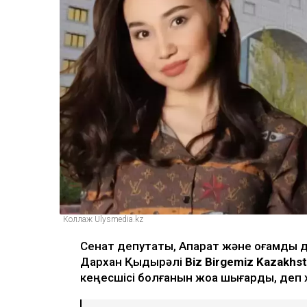
Коллаж Ulysmedia.kz
Сенат депутаты, Ақпарат және қоғамдық
Дархан Қыдырәлі
Biz Birgemiz Kazakhs
кеңесшісі болғанын жоққа шығарды, де