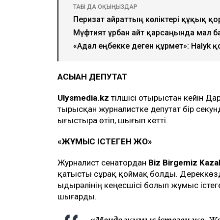
ТАҒЫ ДА ОҚЫҢЫЗДАР
Перизат Қайраттың көліктері құқық қо
Мүфтият Құрбан айт қарсаңында мал 
«Адал еңбекке деген құрмет»: Halyk
АСЫҚҚАН ДЕПУТАТ
Ulysmedia.kz
тілшісі отырыстан кейін Дар
тырысқан журналистке депутат бір секу
ығыстыра өтіп, шығып кетті.
«ЖҰМЫС ІСТЕГЕН ЖОҚ»
Журналист сенатордан
Biz Birgemiz Kaza
қатысты сұрақ қоймақ болды. Дереккөзд
Қыдырәлінің кеңесшісі болып жұмыс істеге
шығарды.