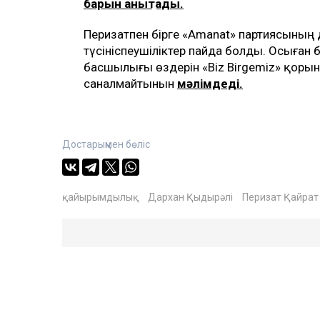
барын анықтады.
Перизатпен бірге «Amanat» партиясының д
түсініспеушіліктер пайда болды. Осыған
басшылығы өздерін «Biz Birgemiz» қор
саналмайтынын
мәлімдеді.
Достарыңмен бөліс
қайырымдылық
Дархан Қыдырәлі
Перизат Қайрат