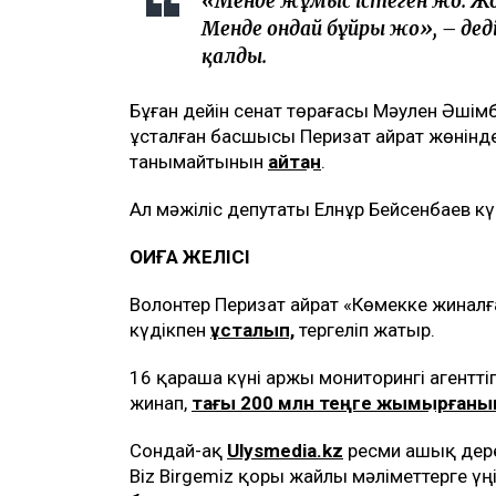
«Менде жұмыс істеген жоқ. Жоқ
Менде ондай бұйрық жоқ»,
– дед
қалды.
Бұған дейін сенат төрағасы Мәулен Әшім
ұсталған басшысы Перизат Қайрат жөнінд
танымайтынын
айтқан
.
Ал мәжіліс депутаты Елнұр Бейсенбаев кү
ОҚИҒА ЖЕЛІСІ
Волонтер Перизат Қайрат «Көмекке жиналғ
күдікпен
ұсталып,
тергеліп жатыр.
16 қараша күні Қаржы мониторингі агентті
жинап,
тағы 200 млн теңге жымқырғаны
Сондай-ақ
Ulysmedia.kz
ресми ашық дере
Biz Birgemiz қоры жайлы мәліметтерге үң