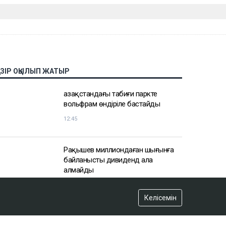
АЗІР ОҚЫЛЫП ЖАТЫР
Қазақстандағы табиғи паркте
вольфрам өндіріле бастайды
12:45
Рақышев миллиондаған шығынға
байланысты дивиденд ала
алмайды
11:53
Келісемін
Қазақстанда алтынды заңсыз
өндірген тағы бір қылмыстық топ