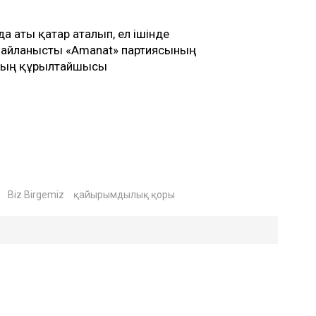
а аты қатар аталып, ел ішінде
 байланысты «Amanat» партиясының
ының құрылтайшысы
Biz Birgemiz
қайырымдылық қоры