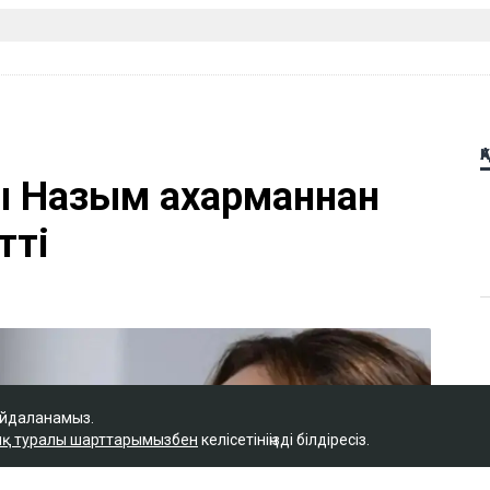
Қ
 Назым Қахарманнан
тті
айдаланамыз.
қ туралы шарттарымызбен
келісетініңізді білдіресіз.