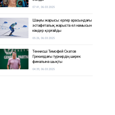
07:41, 06.03.2025
Шаңғы жарысы: ерлер арасындағы
эстафеталық жарыста ел намысын
кімдер қорғайды
05:26, 06.03.2025
Теннисші Тимофей Скатов
Грекиядағы турнирдің ширек
финалына шықты
04:39, 06.03.2025