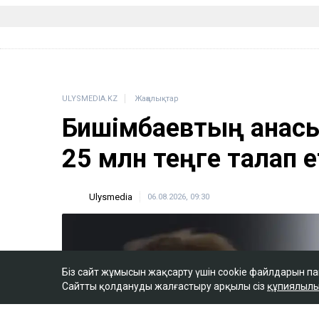
ULYSMEDIA.KZ
Жаңалықтар
Бишімбаевтың анасы
25 млн теңге талап е
Ulysmedia
06.08.2026, 09:30
Біз сайт жұмысын жақсарту үшін cookie файлдарын п
Сайтты қолдануды жалғастыру арқылы сіз
құпиялылы