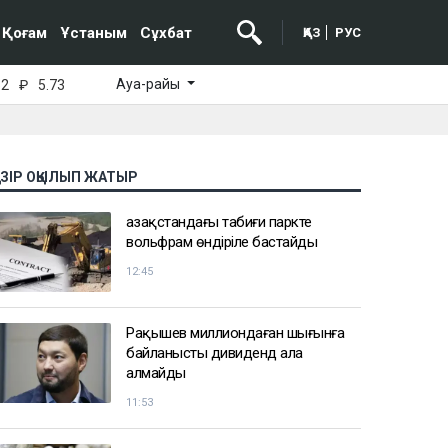
Қоғам
Ұстаным
Сұхбат
ҚАЗ
РУС
Ауа-райы
52
₽
5.73
АЗІР ОҚЫЛЫП ЖАТЫР
Қазақстандағы табиғи паркте
вольфрам өндіріле бастайды
12:45
Рақышев миллиондаған шығынға
байланысты дивиденд ала
алмайды
11:53