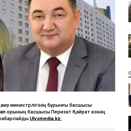
 даму министрлігінің бұрынғы басшысы
tan
қорының басшысы Перизат Қайрат өзінің
п хабарлайды
Ulysmedia.kz
.