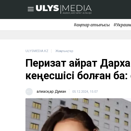
#қаңтар қақтығысы
#Украин
ULYSMEDIA.KZ
Жаңалықтар
Перизат Қайрат Дарха
кеңесшісі болған ба:
Ғалиасқар Думан
05.12.2024, 15:07