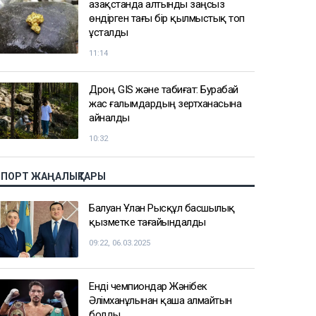
Қазақстанда алтынды заңсыз
өндірген тағы бір қылмыстық топ
ұсталды
11:14
Дрон, GIS және табиғат: Бурабай
жас ғалымдардың зертханасына
айналды
10:32
СПОРТ ЖАҢАЛЫҚТАРЫ
Балуан Ұлан Рысқұл басшылық
қызметке тағайындалды
09:22, 06.03.2025
Енді чемпиондар Жәнібек
Әлімханұлынан қаша алмайтын
болды