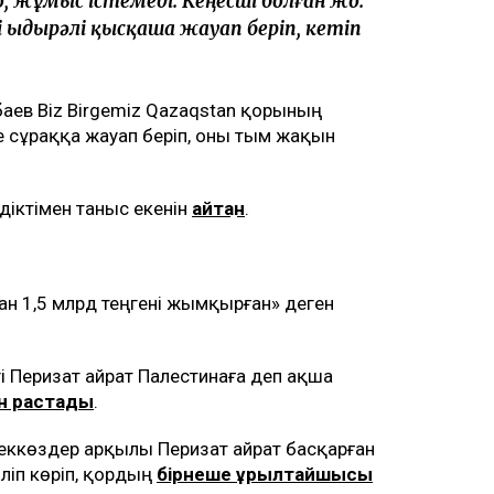
, жұмыс істемеді. Кеңесші болған жоқ.
і Қыдырәлі қысқаша жауап беріп, кетіп
баев Biz Birgemiz Qazaqstan қорының
е сұраққа жауап беріп, оны тым жақын
діктімен таныс екенін
айтқан
.
ан 1,5 млрд теңгені жымқырған» деген
гі Перизат Қайрат Палестинаға деп ақша
н растады
.
ккөздер арқылы Перизат Қайрат басқарған
іліп көріп, қордың
бірнеше құрылтайшысы