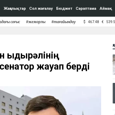
Жаңалықтар
Сол жағалау
Бюджет
Сараптама
Аймақ
адағы соғыс
#жемқорлық
#тағайындау
$
467.48
€
539.
Қ
н Қыдырәлінің
 сенатор жауап берді