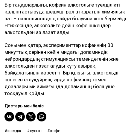
Бір таңқаларлығы, кофеин алкогольге тәуелділікті
қалыптастыруда шешуші рөл атқаратын химиялық
зат – салсолинолдың пайда болуына жол бермейді.
Нәтижесінде, алкогольге дейін кофе ішкендер
алкогольден аз ләззат алды.
Сонымен қатар, эксперименттер кофеиннің 30
минуттық әсерінен кейін мидағы допаминдік
нейрондардың стимуляциясы төмендегенін және
алкогольден ләззат алуды күту азырақ
байқалатынын көрсетті. Бір қызығы, алкогольді
ішпеген егеуқұйрықтарда кофеиннің төмен
дозалары ми аймағында допаминнің бөлінуіне
тосқауыл қойды.
Достарыңмен бөліс
ішімдік
сусын
кофе