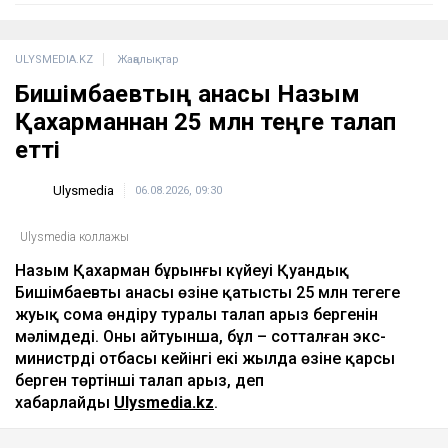
ULYSMEDIA.KZ
Жаңалықтар
Бишімбаевтың анасы Назым
Қахарманнан 25 млн теңге талап
етті
Ulysmedia
06.08.2026, 09:30
Ulysmedia коллажы
Назым Қахарман бұрынғы күйеуі Қуандық
Бишімбаевтың анасы өзіне қатысты 25 млн теңгеге
жуық сома өндіру туралы талап арыз бергенін
мәлімдеді. Оның айтуынша, бұл – сотталған экс-
министрдің отбасы кейінгі екі жылда өзіне қарсы
берген төртінші талап арыз, деп
хабарлайды
Ulysmedia.kz
.