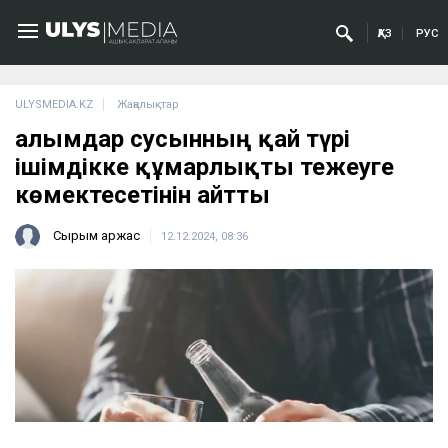
ҚАЗ
РУС
ULYSMEDIA.KZ
Жаңалықтар
Ғалымдар сусынның қай түрі
ішімдікке құмарлықты тежеуге
көмектесетінін айтты
Сырым Қаржас
12.12.2024, 08:36