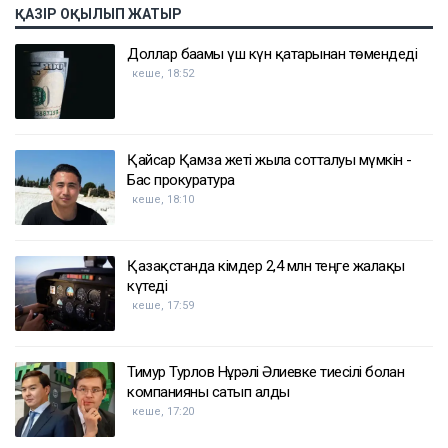
ҚАЗІР ОҚЫЛЫП ЖАТЫР
Доллар бағамы үш күн қатарынан төмендеді
кеше, 18:52
Қайсар Қамза жеті жылға сотталуы мүмкін -
Бас прокуратура
кеше, 18:10
Қазақстанда кімдер 2,4 млн теңге жалақы
күтеді
кеше, 17:59
Тимур Турлов Нұрәлі Әлиевке тиесілі болған
компанияны сатып алды
кеше, 17:20