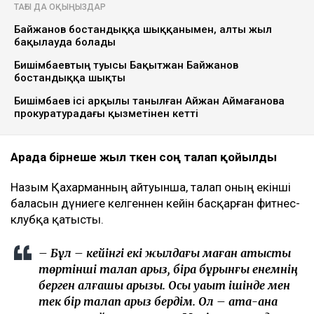
ТАҒЫ ДА ОҚЫҢЫЗДАР
Байжанов бостандыққа шыққанымен, алты жыл
бақылауда болады
Бишімбаевтың туысы Бақытжан Байжанов
бостандыққа шықты
Бишімбаев ісі арқылы танылған Айжан Аймағанова
прокуратурадағы қызметінен кетті
Арада бірнеше жыл өткен соң талап қойылды
Назым Қахарманның айтуынша, талап оның екінші
баласын дүниеге әкелгеннен кейін басқарған фитнес-
клубқа қатысты.
– Бұл – кейінгі екі жылдағы маған қатысты
төртінші талап арыз, бірақ бұрынғы енемнің
берген алғашқы арызы. Осы уақыт ішінде мен
тек бір талап арыз бердім. Ол – ата-ана