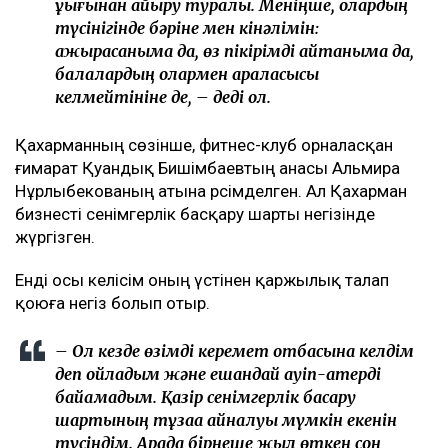
құқығынан айыру туралы. Меніңше, олардың
түсінігінде бәріне мен кінәлімін:
ажырасқаныма да, өз пікірімді айтқаныма да,
балалардың олармен араласқысы
келмейтініне де, – деді ол.
Қахарманның сөзінше, фитнес-клуб орналасқан
ғимарат Қуандық Бишімбаевтың анасы Альмира
Нұрлыбекованың атына рәсімделген. Ал Қахарман
бизнесті сенімгерлік басқару шарты негізінде
жүргізген.
Енді осы келісім оның үстінен қаржылық талап
қоюға негіз болып отыр.
– Ол кезде өзімді керемет отбасына келдім
деп ойладым және ешқандай қауіп-қатерді
байқамадым. Қазір сенімгерлік басқару
шартының тұзаққа айналуы мүмкін екенін
түсіндім. Арада бірнеше жыл өткен соң