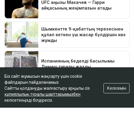
Біз сайт жұмысын жақсарту үшін cookie
файлдарын пайдаланамыз.
Келісемін
Сайтты қолдануды жалғастыру арқылы сіз
құпиялылық туралы шарттарымызбен
келісетініңізді білдіресіз.