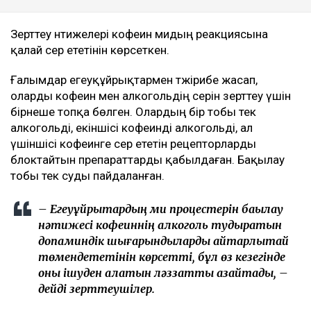
Зерттеу нәтижелері кофеин мидың реакциясына
қалай әсер ететінін көрсеткен.
Ғалымдар егеуқұйрықтармен тәжірибе жасап,
оларды кофеин мен алкогольдің әсерін зерттеу үшін
бірнеше топқа бөлген. Олардың бір тобы тек
алкогольді, екіншісі кофеинді алкогольді, ал
үшіншісі кофеинге әсер ететін рецепторларды
блоктайтын препараттарды қабылдаған. Бақылау
тобы тек суды пайдаланған.
– Егеуқұйрықтардың ми процестерін бақылау
нәтижесі кофеиннің алкоголь тудыратын
допаминдік шығарындыларды айтарлықтай
төмендететінін көрсетті, бұл өз кезегінде
оны ішуден алатын ләззатты азайтады, –
дейді зерттеушілер.