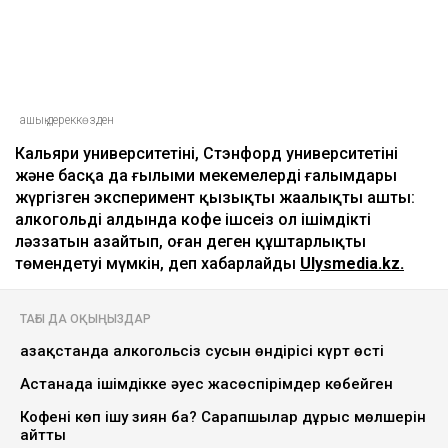
ашық дереккөзден
Кальяри университетінің, Стэнфорд университетінің
және басқа да ғылыми мекемелердің ғалымдары
жүргізген эксперимент қызықты жаңалықты ашты:
алкогольдің алдында кофе ішсеңіз ол ішімдіктің
ләззатын азайтып, оған деген құштарлықты
төмендетуі мүмкін, деп хабарлайды
Ulysmedia.kz.
ТАҒЫ ДА ОҚЫҢЫЗДАР
Қазақстанда алкогольсіз сусын өндірісі күрт өсті
Астанада ішімдікке әуес жасөспірімдер көбейген
Кофені көп ішу зиян ба? Сарапшылар дұрыс мөлшерін
айтты