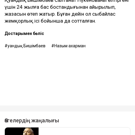
Қуандық Бишімбаев Салтанат Нүкенованы өлтіргені
үшін 24 жылға бас бостандығынан айырылып,
жазасын өтеп жатыр. Бұған дейін ол сыбайлас
жемқорлық ісі бойынша да сотталған.
Достарыңмен бөліс
Қуандық Бишімбаев
Назым Қахарман