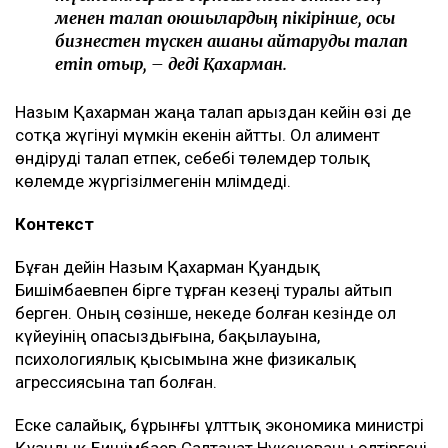
менен талап қоюшылардың пікірінше, осы
бизнестен түскен ақшаны қайтаруды талап
етіп отыр, – деді Қахарман.
Назым Қахарман жаңа талап арыздан кейін өзі де
сотқа жүгінуі мүмкін екенін айтты. Ол алимент
өндіруді талап етпек, себебі төлемдер толық
көлемде жүргізілмегенін мәлімдеді.
Контекст
Бұған дейін Назым Қахарман Қуандық
Бишімбаевпен бірге тұрған кезеңі туралы айтып
берген. Оның сөзінше, некеде болған кезінде ол
күйеуінің опасыздығына, бақылауына,
психологиялық қысымына және физикалық
агрессиясына тап болған.
Еске салайық, бұрынғы ұлттық экономика министрі