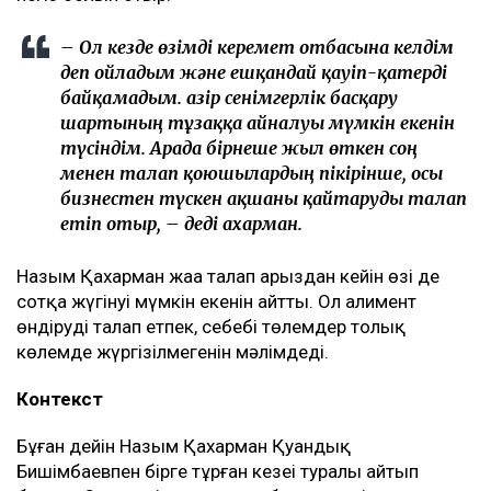
төртінші талап арыз, бірақ бұрынғы
енемнің берген алғашқы арызы. Осы уақыт
ішінде мен тек бір талап арыз бердім. Ол –
ата-ана құқығынан айыру туралы. Меніңше,
олардың түсінігінде бәріне мен кінәлімін:
ажырасқаныма да, өз пікірімді айтқаныма да,
балалардың олармен араласқысы
келмейтініне де, – деді ол.
Қахарманның сөзінше, фитнес-клуб орналасқан
ғимарат Қуандық Бишімбаевтың анасы Альмира
Нұрлыбекованың атына рәсімделген. Ал Қахарман
бизнесті сенімгерлік басқару шарты негізінде
жүргізген.
Енді осы келісім оның үстінен қаржылық талап қоюға
негіз болып отыр.
– Ол кезде өзімді керемет отбасына келдім
деп ойладым және ешқандай қауіп-қатерді