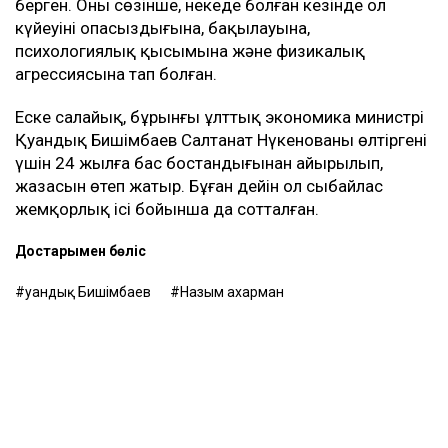
байқамадым. Қазір сенімгерлік басқару
шартының тұзаққа айналуы мүмкін екенін
түсіндім. Арада бірнеше жыл өткен соң
менен талап қоюшылардың пікірінше, осы
бизнестен түскен ақшаны қайтаруды талап
етіп отыр, – деді Қахарман.
Назым Қахарман жаңа талап арыздан кейін өзі де
сотқа жүгінуі мүмкін екенін айтты. Ол алимент
өндіруді талап етпек, себебі төлемдер толық
көлемде жүргізілмегенін мәлімдеді.
Контекст
Бұған дейін Назым Қахарман Қуандық
Бишімбаевпен бірге тұрған кезеңі туралы айтып
берген. Оның сөзінше, некеде болған кезінде ол
күйеуінің опасыздығына, бақылауына,
психологиялық қысымына және физикалық