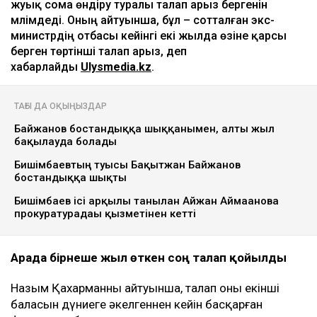
Ulysmedia коллажы
Назым Қахарман бұрынғы күйеуі Қуандық
Бишімбаевтың анасы өзіне қатысты 25 млн теңгеге
жуық сома өндіру туралы талап арыз бергенін
мәлімдеді. Оның айтуынша, бұл – сотталған экс-
министрдің отбасы кейінгі екі жылда өзіне қарсы