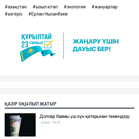
Қазақстан
Қызыл кітап
экология
жануарлар
өзгеріс
Ерлан Нысанбаев