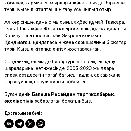
көбелек, кармин сымырлары және қоңыздың бірнеше
түрін Қызыл кітаптан шығару ұсынылып отыр.
Ал керісінше, қамыс мысығы, ақбас құмай, Тазқара,
Тянь-Шань және Жоңғар кесірткелерін, қысқақанатты
Коранус шегірткесін, көк Зикрона қоңызын,
Қандыағаш қандаласын және сарышаянның бірқатар
түрін Қызыл кітапқа енгізу жоспарланған.
Сондай-ақ, елімізде биоәртүрлілікті сақтап қалу
шараларының нәтижесінде, 2005-2023 жылдары
сирек кездесетін тоғай бұғысы, құлан, арқар және
қарақұйрық популяциясы көбейген.
Бұған дейін
Балқашқа Ресейден төрт жолбарыс
әкелінетінін
хабарлаған болатынбыз.
Достарыңмен бөліс