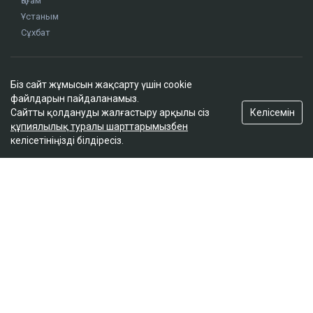
Доллар бағамы үш күн қатарынан төмендеді
кеше, 18:52
Біз сайт жұмысын жақсарту үшін cookie
файлдарын пайдаланамыз.
Қайсар Қамза жеті жылға сотталуы мүмкін -
Келісемін
Сайтты қолдануды жалғастыру арқылы сіз
Бас прокуратура
құпиялылық туралы шарттарымызбен
кеше, 18:10
келісетініңізді білдіресіз.
Қазақстанда кімдер 2,4 млн теңге жалақы
күтеді
кеше, 17:59
Тимур Турлов Нұрәлі Әлиевке тиесілі болған
компанияны сатып алды
кеше, 17:20