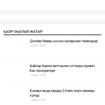
агрессиясына тап болған.
Еске салайық, бұрынғы ұлттық экономика министрі
Қуандық Бишімбаев Салтанат Нүкенованы өлтіргені
үшін 24 жылға бас бостандығынан айырылып,
жазасын өтеп жатыр. Бұған дейін ол сыбайлас
жемқорлық ісі бойынша да сотталған.
Достарыңмен бөліс
Қуандық Бишімбаев
Назым Қахарман