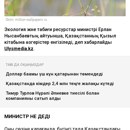
Фото: million-wallpapers.ru
Экология және табиғи ресурстар министрі Ерлан
Нысанбаевтың айтуынша, Қазақстанның Қызыл
кітабына өзгерістер енгізіледі, деп хабарлайды
Ulysmedia.kz
.
ТАҒЫ ДА ОҚЫҢЫЗДАР
Доллар бағамы үш күн қатарынан төмендеді
Қазақстанда кімдер 2,4 млн теңге жалақы күтеді
Тимур Турлов Нұрәлі Әлиевке тиесілі болған
компанияны сатып алды
МИНИСТР НЕ ДЕДІ
Оның сөзіне қарағанда, бүгінгі таңда Қазақстандағы