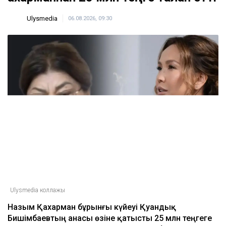
кеше, 18:10
Қазақстанда кімдер 2,4 млн теңге жалақы
күтеді
кеше, 17:59
Тимур Турлов Нұрәлі Әлиевке тиесілі болған
компанияны сатып алды
кеше, 17:20
ULYSMEDIA.KZ
Жаңалықтар
Бишімбаевтың анасы Назым
Қахарманнан 25 млн теңге талап етті
Ulysmedia
06.08.2026, 09:30