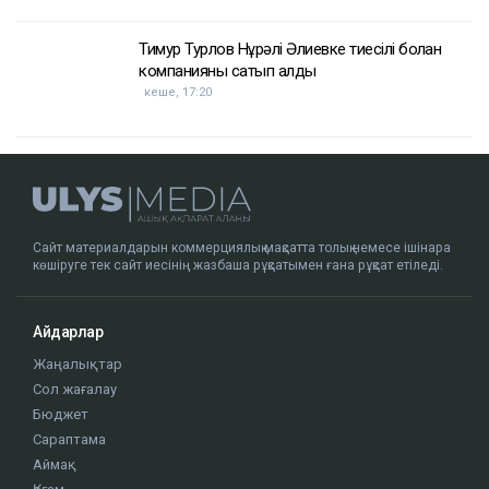
ҚАЗІР ОҚЫЛЫП ЖАТЫР