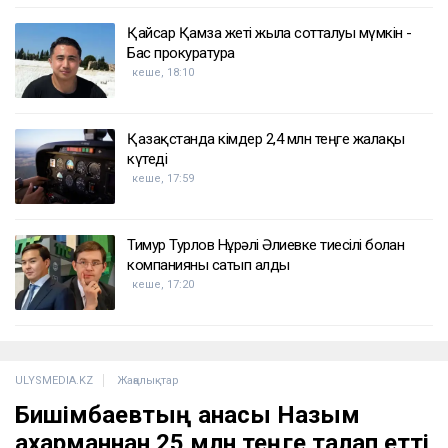
ҚАЗІР ОҚЫЛЫП ЖАТЫР
Доллар бағамы үш күн қатарынан төмендеді
кеше, 18:52
Қайсар Қамза жеті жылға сотталуы мүмкін -
Бас прокуратура