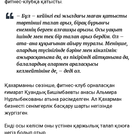
берген төртінші талап арыз, деп
хабарлайды
Ulysmedia.kz
.
ТАҒЫ ДА ОҚЫҢЫЗДАР
Байжанов бостандыққа шыққанымен, алты жыл
бақылауда болады
Бишімбаевтың туысы Бақытжан Байжанов
бостандыққа шықты
Бишімбаев ісі арқылы танылған Айжан Аймағанова
прокуратурадағы қызметінен кетті
Арада бірнеше жыл өткен соң талап қойылды
Назым Қахарманның айтуынша, талап оның екінші
баласын дүниеге әкелгеннен кейін басқарған
фитнес-клубқа қатысты.
– Бұл – кейінгі екі жылдағы маған қатысты