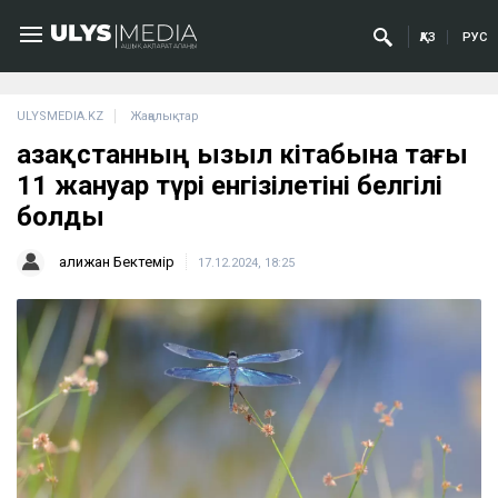
ҚАЗ
РУС
ULYSMEDIA.KZ
Жаңалықтар
Қазақстанның Қызыл кітабына тағы
11 жануар түрі енгізілетіні белгілі
болды
Қалижан Бектемір
17.12.2024, 18:25