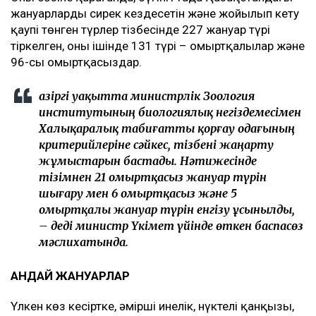
жануарлардың сирек кездесетiн және жойылып кету
қаупi төнген түрлер тiзбесiнде 227 жануар түрі
тіркелген, оның ішінде 131 түрі – омыртқалылар және
96-сы омыртқасыздар.
Қазіргі уақытта министрлік Зоология
институтының биологиялық негіздемесімен
Халықаралық табиғатты қорғау одағының
критерийлеріне сәйкес, тізбені жаңарту
жұмыстарын бастады. Нәтижесінде
тізімнен 21 омыртқасыз жануар түрін
шығару мен 6 омыртқасыз және 5
омыртқалы жануар түрін енгізу ұсынылды,
– деді министр Үкімет үйінде өткен баспасөз
мәслихатында.
ҚАНДАЙ ЖАНУАРЛАР
Үлкен көз кесіртке, әмiршi инелiк, нүктелі қанқызы,