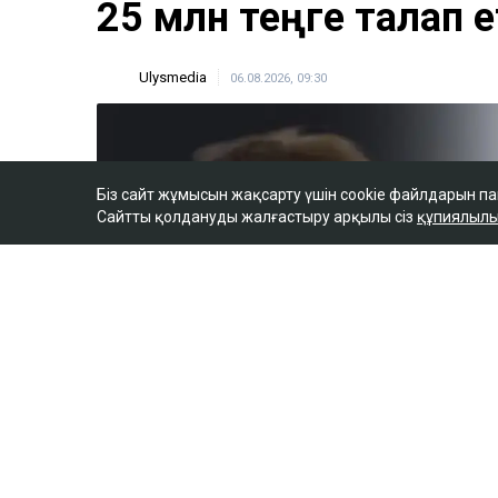
Бишімбаевтың анас
25 млн теңге талап е
Ulysmedia
06.08.2026, 09:30
Біз сайт жұмысын жақсарту үшін cookie файлдарын п
Сайтты қолдануды жалғастыру арқылы сіз
құпиялылы