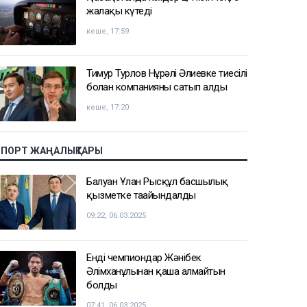
жалақы күтеді
кеше, 17:59
Тимур Турлов Нұрәлі Әлиевке тиесілі
болған компанияны сатып алды
кеше, 17:20
СПОРТ ЖАҢАЛЫҚТАРЫ
Балуан Ұлан Рысқұл басшылық
қызметке тағайындалды
09:22, 06.03.2025
Енді чемпиондар Жәнібек
Әлімханұлынан қаша алмайтын
болды
07:41, 06.03.2025