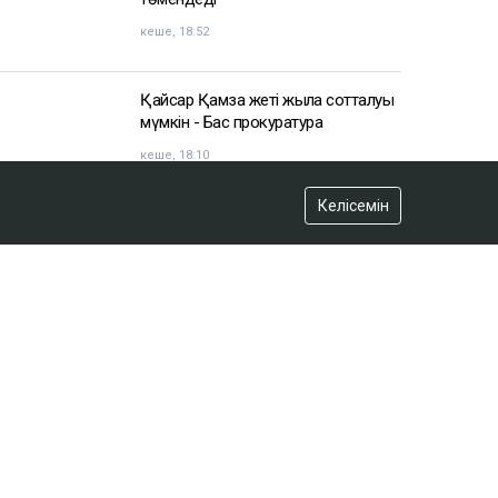
Доллар бағамы үш күн қатарынан
төмендеді
кеше, 18:52
Қайсар Қамза жеті жылға сотталуы
мүмкін - Бас прокуратура
кеше, 18:10
Келісемін
Қазақстанда кімдер 2,4 млн теңге
жалақы күтеді
кеше, 17:59
Тимур Турлов Нұрәлі Әлиевке тиесілі
болған компанияны сатып алды
кеше, 17:20