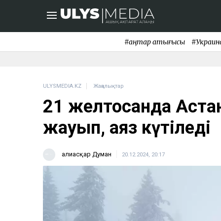
#қаңтар қақтығысы
#Украин
ULYSMEDIA.KZ
Жаңалықтар
21 желтоқсанда Аста
жауып, аяз күтіледі
Ғалиасқар Думан
20.12.2024, 20:17