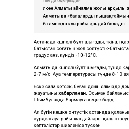
ТАҒЫ ДА ОҚЫҢЫЗДАР
Үлкен Алматы айналма жолы арқылы 
Алматыда «балаларды пышақтаймын»
6 тамызда күн райы қандай болады
Астанада көшпелі бұлт шығады, өткінші қа
батыстан соғатын жел солтүстік-батыста
градус аяз, күндіз -10-12°С.
Алматыда көшпелі бұлт шығады, түнде қ
2-7 м/с. Ауа температурасы түнде 8-10 аяз
Еске сала кетсек, бұған дейін елімізде д
жауатыны
хабарланған.
Осыған байланыс
Шымбұлаққа бармауға кеңес берді.
Ал бүгін кешке оңтүстік астанада қалан
күрделі ауа райы жағдайлары қалыптас
кептелістер шиеленісе түскен.