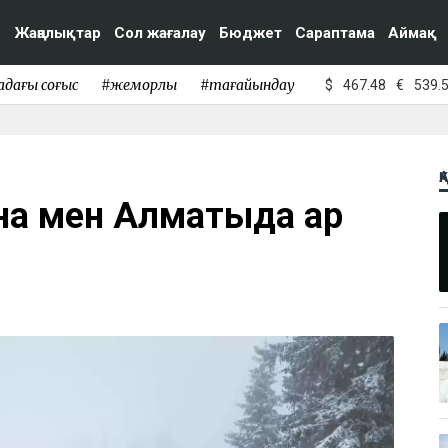
Жаңалықтар
Сол жағалау
Бюджет
Сараптама
Аймақ
адағы соғыс
#жемқорлық
#тағайындау
$
467.48
€
539.
Қ
на мен Алматыда қар