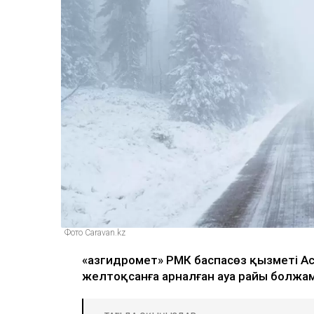
Фото Caravan.kz
«Қазгидромет» РМК баспасөз қызметі А
желтоқсанға арналған ауа райы болж