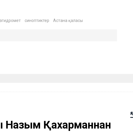
згидромет
синоптиктер
Астана қаласы
Қ