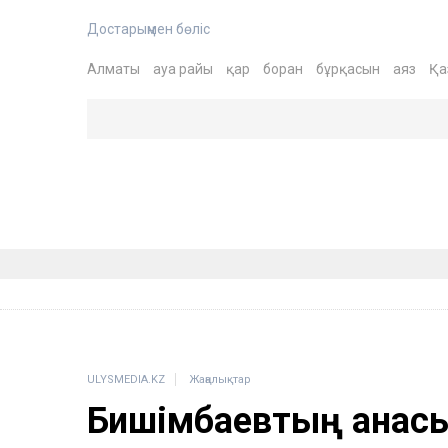
Достарыңмен бөліс
Алматы
ауа райы
қар
боран
бұрқасын
аяз
Қа
ULYSMEDIA.KZ
Жаңалықтар