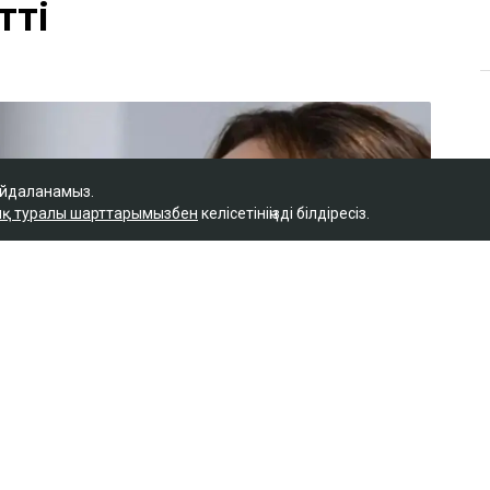
ы Назым Қахарманнан
тті
айдаланамыз.
қ туралы шарттарымызбен
келісетініңізді білдіресіз.