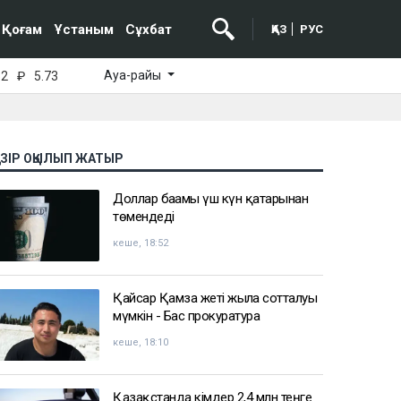
Қоғам
Ұстаным
Сұхбат
ҚАЗ
РУС
Ауа-райы
52
₽
5.73
АЗІР ОҚЫЛЫП ЖАТЫР
Доллар бағамы үш күн қатарынан
төмендеді
кеше, 18:52
Қайсар Қамза жеті жылға сотталуы
мүмкін - Бас прокуратура
кеше, 18:10
Қазақстанда кімдер 2,4 млн теңге