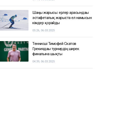
Шаңғы жарысы: ерлер арасындағы
эстафеталық жарыста ел намысын
кімдер қорғайды
05:26, 06.03.2025
Теннисші Тимофей Скатов
Грекиядағы турнирдің ширек
финалына шықты
04:39, 06.03.2025