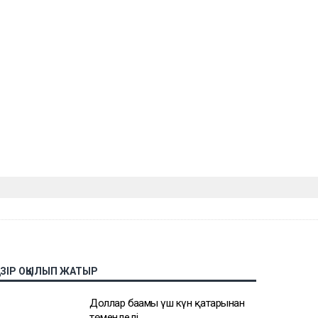
АЗІР ОҚЫЛЫП ЖАТЫР