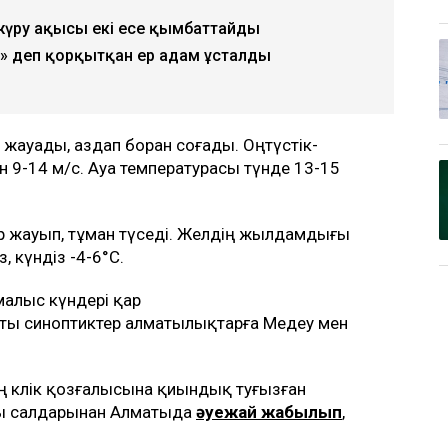
жүру ақысы екі есе қымбаттайды
 деп қорқытқан ер адам ұсталды
р жауады, аздап боран соғады. Оңтүстік-
н 9-14 м/с. Ауа температурасы түнде 13-15
ар жауып, тұман түседі. Желдің жылдамдығы
, күндіз -4-6°С.
емалыс күндері қар
ты синоптиктер алматылықтарға Медеу мен
ың көлік қозғалысына қиындық туғызған
уы салдарынан Алматыда
әуежай жабылып
,