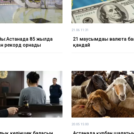
21.06 11:31
йы:Астанада 85 жылда
21 маусымдағы валюта ба
ан рекорд орнады
қандай
20.05 15:00
лық келіншек баласын
Астанада құрбан шалатын