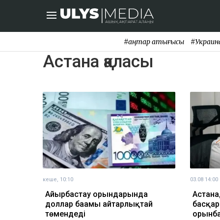
#қаңтар қақтығысы
#Украин
Астана қаласы
кеше, 10:10
03.08 14:00
Айырбастау орындарында
Астана
доллар бағамы айтарлықтай
басқар
төмендеді
орынб