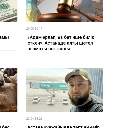
29.05 10:17
ғамы
«Адам ұрлап, өз бетінше билік
еткен»: Астанада алты шетел
азаматы сотталды
22.04 13:26
 бес
Астана әуежайында төрт ай өмір