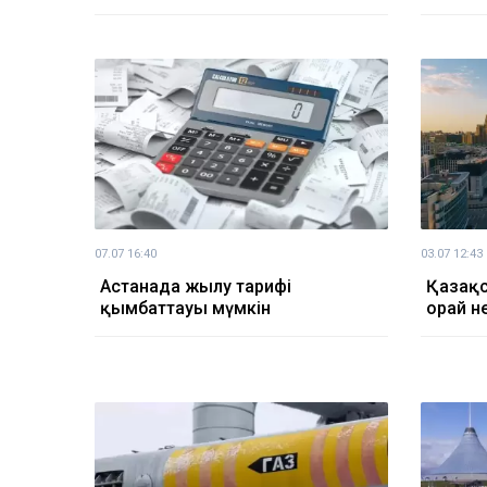
07.07 16:40
03.07 12:43
Астанада жылу тарифі
Қазақс
қымбаттауы мүмкін
орай н