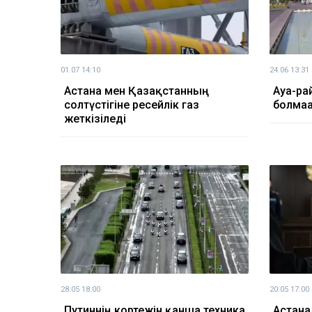
01.07 14:10
24.06 13:31
Астана мен Қазақстанның
Ауа-ра
солтүстігіне ресейлік газ
болмағ
жеткізіледі
28.05 18:00
20.05 17:00
Путиннің кортежін қанша техника
Астана