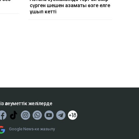
сүрген шешен азаматы өзге елге
ұшып кетті
із әлеуметтік желілерде
Google News-ке жазылу