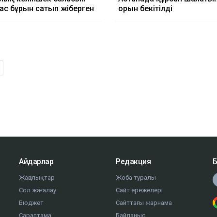
ас бұрын сатып жіберген
орын бекітілді
Айдарлар
Редакция
Б
Жаңалықтар
Жоба туралы
Сол жағалау
Сайт ережелері
Бюджет
Сайттағы жарнама
Сараптама
Байланыс