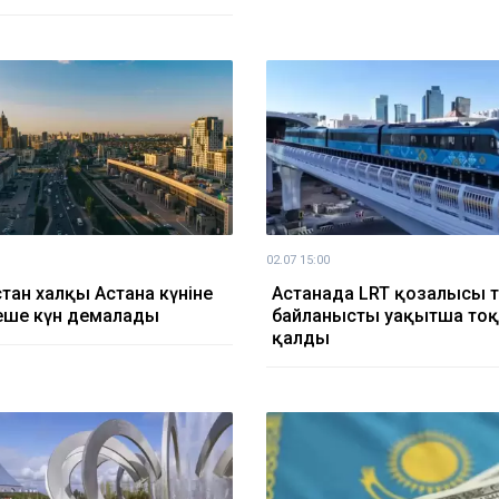
02.07 15:00
тан халқы Астана күніне
Астанада LRT қозғалысы т
еше күн демалады
байланысты уақытша тоқ
қалды