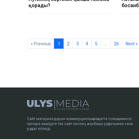
қорғады?
босанб
« Previous
1
2
3
4
5
…
26
Next »
Сайт материалдарын коммерциялық мақсатта толық немесе
ішінара көшіруге тек сайт иесінің жазбаша рұқсатымен ғана
рұқсат етіледі.