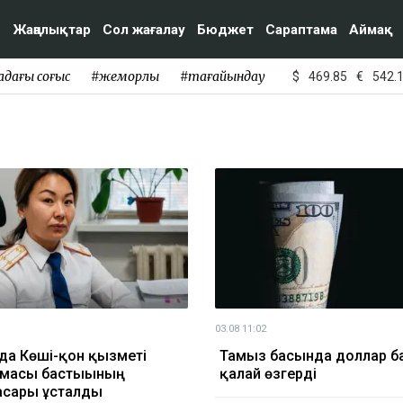
Жаңалықтар
Сол жағалау
Бюджет
Сараптама
Аймақ
адағы соғыс
#жемқорлық
#тағайындау
$
469.85
€
542.
03.08 11:02
да Көші-қон қызметі
Тамыз басында доллар б
масы бастығының
қалай өзгерді
асары ұсталды