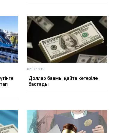
02.07 10:15
үтінге
Доллар бағамы қайта көтеріле
тап
бастады