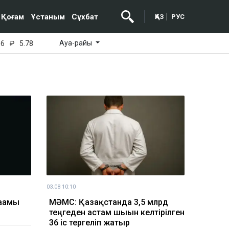
Қоғам
Ұстаным
Сұхбат
ҚАЗ
РУС
Ауа-райы
16
₽
5.78
03.08 10:10
ағамы
МӘМС: Қазақстанда 3,5 млрд
теңгеден астам шығын келтірілген
36 іс тергеліп жатыр