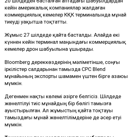
20 шілдеден басталған аптадағы шабуылдардан
кейін америкалық компаниялар жалдаған
коммерциялық кемелер КҚК терминалында мұнай
тиеуді уақытша тоқтатты.
Жұмыс 27 шілдеде қайта басталды. Алайда екі
күннен кейін терминал маңындағы коммерциялық
кемелер дрон шабуылына ұшырады.
Bloomberg дереккөздерінің мәліметінше, соңғы
іркілістер салдарынан тамызда CPC Blend
мұнайының экспорты шамамен үштен бірге азаюы
мүмкін.
Дегенмен нақты көлемі әзірге белгісіз. Шілдеде
жөнелтілуі тиіс мұнайдың бір бөлігі тамызға
ауыстырылған. Ал жұмыстың қайта тоқтауы
тамыздағы мұнай жөнелтілімдеріне де әсер етуі
мүмкін.