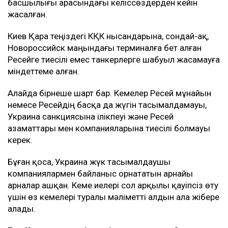
басшылығы арасындағы келіссөздерден кейін
жасалған.
Киев Қара теңіздегі КҚК нысандарына, сондай-ақ,
Новороссийск маңындағы терминалға бет алған
Ресейге тиесілі емес танкерлерге шабуыл жасамауға
міндеттеме алған.
Алайда бірнеше шарт бар. Кемелер Ресей мұнайын
немесе Ресейдің басқа да жүгін тасымалдамауы,
Украина санкциясына ілікпеуі және Ресей
азаматтары мен компанияларына тиесілі болмауы
керек.
Бұған қоса, Украина жүк тасымалдаушы
компаниялармен байланыс орнататын арнайы
арналар ашқан. Кеме иелері сол арқылы қауіпсіз өту
үшін өз кемелері туралы мәліметті алдын ала жібере
алады.