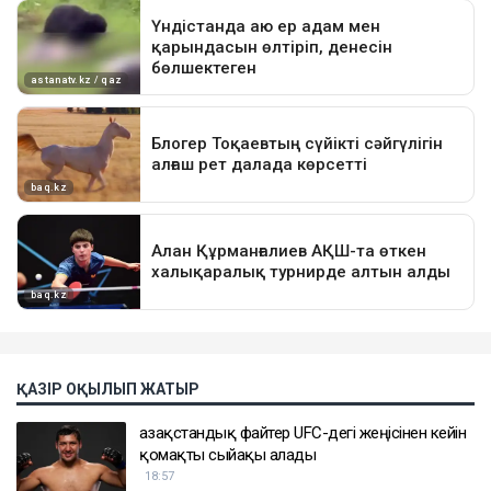
ҚАЗІР ОҚЫЛЫП ЖАТЫР
Қазақстандық файтер UFC-дегі жеңісінен кейін
қомақты сыйақы алады
18:57