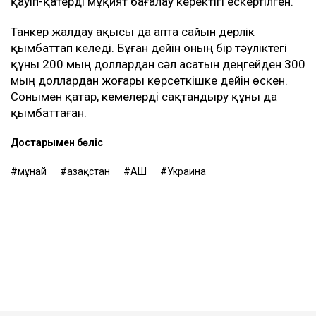
қауіп-қатерді мұқият бағалау керектігі ескертілген.
Танкер жалдау ақысы да апта сайын дерлік
қымбаттап келеді. Бұған дейін оның бір тәуліктегі
құны 200 мың доллардан сәл асатын деңгейден 300
мың доллардан жоғары көрсеткішке дейін өскен.
Сонымен қатар, кемелерді сақтандыру құны да
қымбаттаған.
Достарыңмен бөліс
мұнай
Қазақстан
АҚШ
Украина