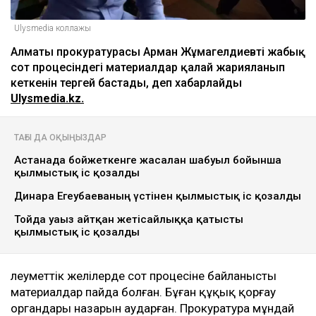
Ulysmedia коллажы
Алматы прокуратурасы Арман Жұмагелдиевтің жабық
сот процесіндегі материалдар қалай жарияланып
кеткенін тергей бастады, деп хабарлайды
Ulysmedia.kz.
ТАҒЫ ДА ОҚЫҢЫЗДАР
Астанада бойжеткенге жасалған шабуыл бойынша
қылмыстық іс қозғалды
Динара Егеубаеваның үстінен қылмыстық іс қозғалды
Тойда уағыз айтқан жетісайлыққа қатысты
қылмыстық іс қозғалды
Әлеуметтік желілерде сот процесіне байланысты
материалдар пайда болған. Бұған құқық қорғау
органдары назарын аударған. Прокуратура мұндай