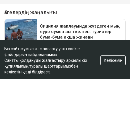
Біз сайт жұмысын жақсарту үшін cookie
файлдарын пайдаланамыз.
Келісемін
Сайтты қолдануды жалғастыру арқылы сіз
құпиялылық туралы шарттарымызбен
келісетініңізді білдіресіз.