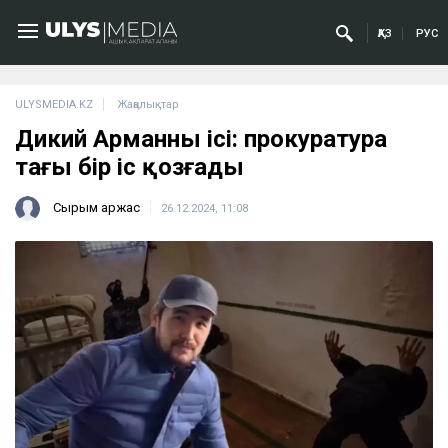
ҚАЗ
РУС
ULYSMEDIA.KZ
Жаңалықтар
Дикий Арманның ісі: прокуратура
тағы бір іс қозғады
Сырым Қаржас
26.12.2024, 11:08