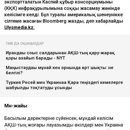
экспортталатын Каспий құбыр консорциумының
(КҚК) инфрақұрылымына соққы жасамау жөнінде
келісімге келді. Бұл туралы америкалық шенеунікке
сілтеме жасаған Bloomberg жазды, деп хабарлайды
Ulysmedia.kz.
ТАҒЫ ДА ОҚЫҢЫЗДАР
Ирандағы соғыс салдарынан АҚШ-тың қару-жарақ
қоры азайып барады - NYT
Маңғыстаудағы мұнай кен орнында өрт шықты: не
белгілі?
Түркия Ресей мен Украинаға Қара теңіздегі кемелерге
шабуылды тоқтатуды ұсынды
Мән-жайы
Басылым деректеріне сүйенсек, мұндай келісім
АҚШ-тың жоғары лауазымды өкілдері мен Украина