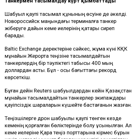
Танкермен тасымалдау күрт қымбаттады
Шабуыл қаупі тасымал құнының өсуіне де әкелді.
Новороссийск маңындағы терминалға танкер
жіберуге дайын кеме иелерінің қатары сиреп
барады.
Baltic Exchange деректеріне сәйкес, жұма күні КҚК
мұнайын Жерорта теңізіне тасымалдайтын
танкерлердің бір тәуліктегі табысы 400 мың
доллардан асты. Бұл - осы бағыттағы рекорд
көрсеткіш.
Бұған дейін Reuters шабуылдардан кейін Қазақстан
мұнайын тасымалдайтын танкерлер экипаждары
қауіпсіздік шараларын күшейте бастағанын жазған.
Теңізшілерге дрон шабуылы қаупі төнген кезде
кеменің қорғалған бөліктерінде болу ұсынылған. Ал
кеме иелеріне Қара теңіз порттарына кірмес бұрын