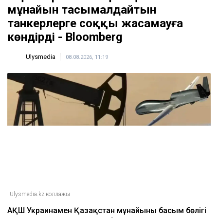
мұнайын тасымалдайтын
танкерлерге соққы жасамауға
көндірді - Bloomberg
Ulysmedia
08.08.2026, 11:19
Ulysmedia.kz коллажы
АҚШ Украинамен Қазақстан мұнайының басым бөлігі