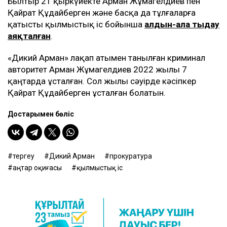
Былтыр 21 қыркүйекте Арман Жұмагелдиев пен
Қайрат Құдайберген және басқа да тұлғаларға
қатысты қылмыстық іс бойынша
алдын-ала тыңдау
аяқталған
.
«Дикий Арман» лақап атымен танылған криминал
авторитет Арман Жұмагелдиев 2022 жылы 7
қаңтарда ұсталған. Сол жылы сәуірде кәсіпкер
Қайрат Құдайберген ұсталған болатын.
Достарыңмен бөліс
тергеу
Дикий Арман
прокуратура
Қаңтар оқиғасы
қылмыстық іс