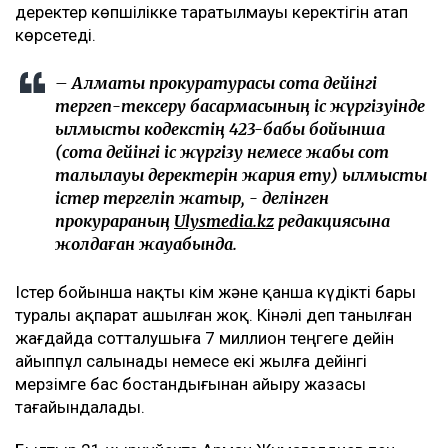
деректер көпшілікке таратылмауы керектігін атап
көрсетеді.
– Алматы прокуратурасы сотқа дейінгі
тергеп-тексеру басқармасының іс жүргізуінде
қылмыстық кодекстің 423-бабы бойынша
(сотқа дейінгі іс жүргізу немесе жабық сот
талқылауы деректерін жария ету) қылмыстық
істер тергеліп жатыр, - делінген
прокурараның
Ulysmedia.kz
редакциясына
жолдаған жауабында.
Істер бойынша нақты кім және қанша күдікті бары
туралы ақпарат ашылған жоқ. Кінәлі деп танылған
жағдайда сотталушыға 7 миллион теңгеге дейін
айыппұл салынады немесе екі жылға дейінгі
мерзімге бас бостандығынан айыру жазасы
тағайындалады.