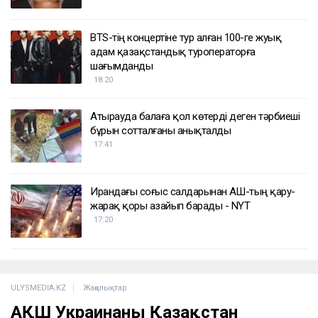
BTS-тің концертіне тур алған 100-ге жуық
адам қазақстандық туроператорға
шағымданды
18:20
Атырауда балаға қол көтерді деген тәрбиеші
бұрын сотталғаны анықталды
17:41
Ирандағы соғыс салдарынан АҚШ-тың қару-
жарақ қоры азайып барады - NYT
17:20
ULYSMEDIA.KZ
Жаңалықтар
АҚШ Украинаны Қазақстан