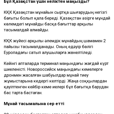
Бұл Қазақстан үшін неліктен маңызды?
КҚК Қазақстан мұнайын сыртқа шығарудың негізгі
бағыты болып қала береді. Қазақстан әзірге мұндай
көлемдегі мұнайды басқа бағыттар арқылы
тасымалдай алмайды.
КҚК жүйесі арқылы әлемдік мұнайдың шамамен 2
пайызы тасымалданады. Оның едәуір бөлігі
Еуропадағы сатып алушыларға жөнелтіледі.
Кейінгі апталарда терминал маңындағы жағдай күрт
шиеленісті. Новороссийск маңындағы кемелерге
дронмен жасалған шабуылдар мұнай тиеу
жұмыстарына кедергі келтірді. Жаңа соққылардан
қауіптенген кейбір кеме иелері бұл бағытқа барудан
бас тарта бастаған.
Мұнай тасымалына әсер етті