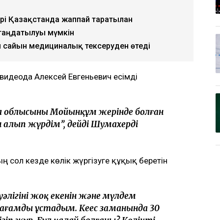
ері Қазақстанда жаппай таратылған
атаңдатылуы мүмкін
л сайын медициналық тексеруден өтеді
 видеода Алексей Евгеньевич есімді
 облысының Мойынқұм жерінде болған
н алып жүрдім”, дейді Шумахерді
.
ң сол кезде көлік жүргізуге құқық беретін
куәлігінің жоқ екенін және мүлдем
жағамды ұстадым. Кеңес заманында 30