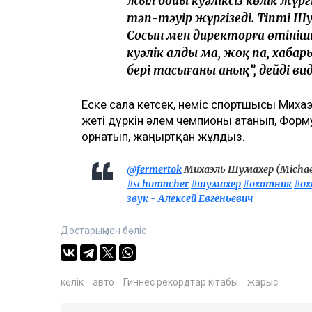
жыл бойы куәліксіз көлік жүрг
тәп-тәуір жүргізеді. Тіпті Шум
Сосын мен директорға өтінішп
куәлік алды ма, жоқ па, хабар
бері тасығаны анық”, дейді виде
Еске сала кетсек, неміс спортшысы Мих
жеті дүркін әлем чемпионы атанып, Фор
орнатып, жаңғыртқан жұлдыз.
@fermertok
Михаэль Шумахер (Michael
#schumacher
#шумахер
#охотник
#ох
звук - Алексей Евгеньевич
Достарыңмен бөліс
көлік
авто
Гиннес рекордтар кітабы
жарыс