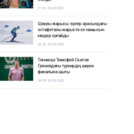
07:41, 06.03.2025
Шаңғы жарысы: ерлер арасындағы
эстафеталық жарыста ел намысын
кімдер қорғайды
05:26, 06.03.2025
Теннисші Тимофей Скатов
Грекиядағы турнирдің ширек
финалына шықты
04:39, 06.03.2025