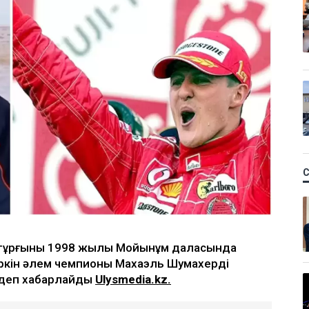
тұрғыны 1998 жылы Мойынқұм даласында
үркін әлем чемпионы Махаэль Шумахерді
, деп хабарлайды
Ulysmedia.kz.