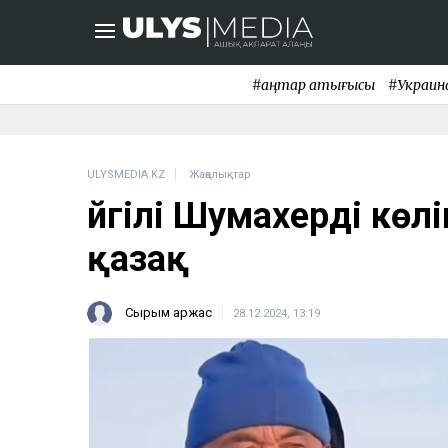
#қаңтар қақтығысы
#Украин
ULYSMEDIA.KZ
Жаңалықтар
Әйгілі Шумахерді көл
қазақ
Сырым Қаржас
28.12.2024, 13:19