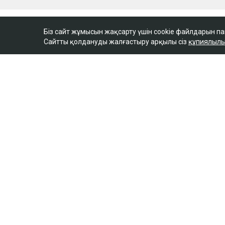
Біз сайт жұмысын жақсарту үшін cookie файлдарын п
Сайтты қолдануды жалғастыру арқылы сіз
құпиялылы
ULYSMEDIA.KZ
Жаңалықтар
«Заңда бір жыл күту
жазылмаған»: марқұ