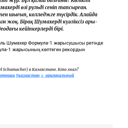
ізіп жүр. Бұл қалай болғаны? Көлікті
ахердің өзі рульді сеніп тапсырған.
ен шығып, колледжге түсірдік. Алайда
ым жоқ. Бірақ Шумахерді куәліксіз ары-
одағы кейіпкерлердің бірі.
аэль Шумахер Формула-1 жарысушысы ретінде
мула-1 жарысының көптеген рекордын
 Schumacher) в Казахстане. Кто знал?
отники
#казахстан
♬ оригинальный