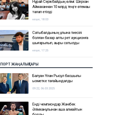
Нұрай Серікбайдың өлімі: Шерхан
Аймаханнан 10 млрд теңге өтемақы
талап етілді
кеше, 18:03
Сатыбалдының ұлына тиесілі
болған базар алты рет аукционға
шығарылып, ақыры сатылды
кеше, 17:25
СПОРТ ЖАҢАЛЫҚТАРЫ
Балуан Ұлан Рысқұл басшылық
қызметке тағайындалды
09:22, 06.03.2025
Енді чемпиондар Жәнібек
Әлімханұлынан қаша алмайтын
болды