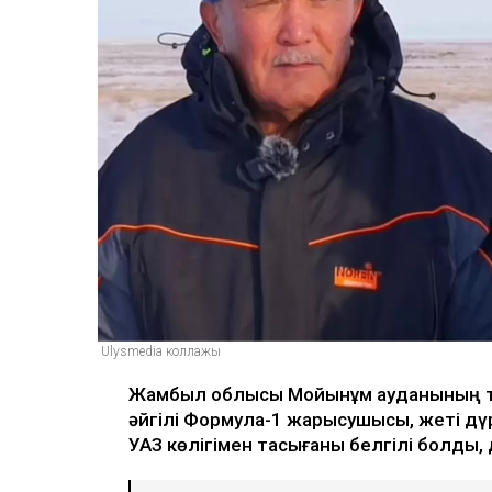
Ulysmedia коллажы
Жамбыл облысы Мойынқұм ауданының 
әйгілі Формула-1 жарысушысы, жеті д
УАЗ көлігімен тасығаны белгілі болды