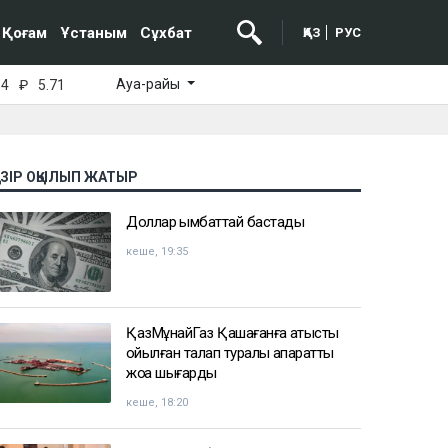
Қоғам
Ұстаным
Сұхбат
ҚАЗ
РУС
Ауа-райы
64
₽
5.71
АЗІР ОҚЫЛЫП ЖАТЫР
Доллар қымбаттай бастады
кеше, 19:35
ҚазМұнайГаз Қашағанға қатысты
қойылған талап туралы ақпаратты
жоққа шығарды
кеше, 18:20