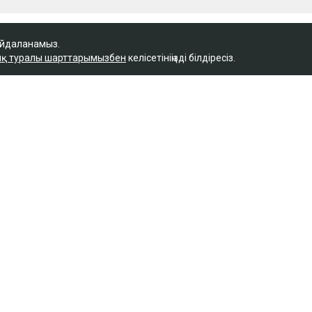
айдаланамыз.
қ туралы шарттарымызбен
келісетініңізді білдіресіз.
Қ
 керек деп
м фельдшердің күйеуі