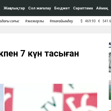
Жаңалықтар
Сол жағалау
Бюджет
Сараптама
Аймақ
адағы соғыс
#жемқорлық
#тағайындау
$
469.93
€
541.
Қ
ікпен 7 күн тасыған