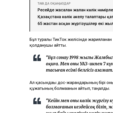
ТАҒЫ ДА ОҚЫҢЫЗДАР
Ресейде жасалған жалған көлік нөмірл
Қазақстанға көлік әкелу талаптары қ
65 жастан асқан жүргізушілер екі жы
Бұл туралы ТикТок желісінде жарияланған
қолданушы айтты.
“Бұл сонау 1998 жылы Жамбыл
оқиға. Мен оны УАЗ-икпен 7 кү
тасыған есімі белгісіз азамат
Ал қасындағы дос-жарандарының бірі оны
құжатының болмағанын айтып, таңғалды.
“Кейін мен оның көлік жүргізу 
болмағанын кездейсоқ біліп, 