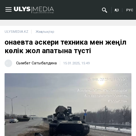
ҚАЗ
РУС
ULYSMEDIA.KZ
Жаңалықтар
Қонаевта әскери техника мен жеңіл
көлік жол апатына түсті
Сымбат Сатыбалдина
15.01.2025, 15:49