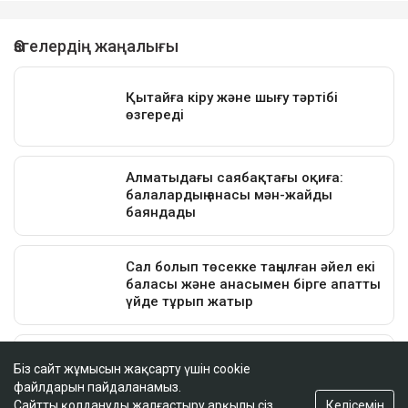
Біз сайт жұмысын жақсарту үшін cookie
файлдарын пайдаланамыз.
Келісемін
Сайтты қолдануды жалғастыру арқылы сіз