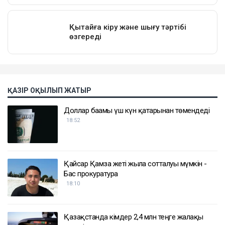
ҚАЗІР ОҚЫЛЫП ЖАТЫР
Доллар бағамы үш күн қатарынан төмендеді
18:52
Қайсар Қамза жеті жылға сотталуы мүмкін -
Бас прокуратура
18:10
Қазақстанда кімдер 2,4 млн теңге жалақы