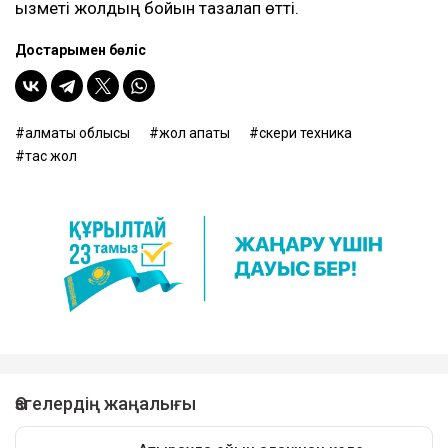
қызметі жолдың бойын тазалап өтті.
Достарыңмен бөліс
алматы облысы
жол апаты
әскери техника
тас жол