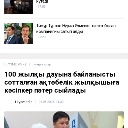
күтеді
17:59
Тимур Турлов Нұрәлі Әлиевке тиесілі болған
компанияны сатып алды
17:20
ULYSMEDIA.KZ
Жаңалықтар
100 жылқы дауына байланысты
сотталған ақтөбелік жылқышыға
кәсіпкер пәтер сыйлады
Ulysmedia
05.08.2026, 11:30