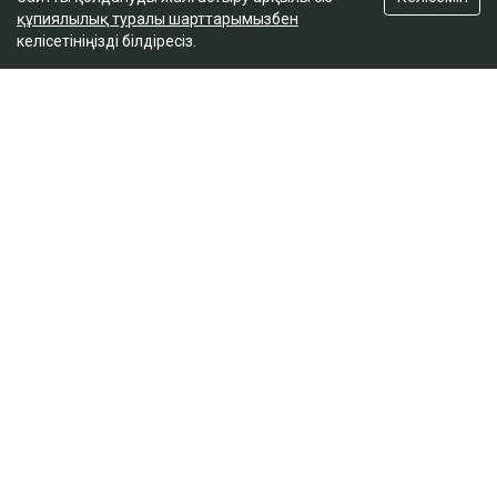
құпиялылық туралы шарттарымызбен
келісетініңізді білдіресіз.
ҚАЗІР ОҚЫЛЫП ЖАТЫР
Доллар бағамы үш күн қатарынан төмендеді
18:52
Қайсар Қамза жеті жылға сотталуы мүмкін -
Бас прокуратура