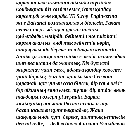
қарап отыра алмайтынымды түсіндім.
Сондықтан біз сөзбен емес, іспен қолдау
көрсетуді жөн көрдік. VD Stroy-Engineering
және Baisanat компаниялары бірлесіп, Рахат
ағаға пәтер сыйлау туралы шешім
қабылдады. Өмірдің бейнетін жеткілікті
көрген ағамыз, енді тек зейнетін көріп,
шаңырағында береке мен бақыт кетпесін.
Алпысқа жасқа толғанын ескеріп, ағамыздың
иығына шапан да жаптық. Біз бұл істі
жариялау үшін емес, адамға қолдау көрсету
үшін бардық. Өзгенің қайғысына бейжай
қарамай, қол ұшын соза білсек, бір ғана игі іс
бір адамның ғана емес, тұтас бір отбасының
тағдырын өзгертуі мүмкін. Барша
халықтың атынан Рахат ағаны жаңа
баспанасымен құттықтадық. Жаңа
шаңырағында құт-береке, шаттық кетпесін
деп тіледік, – деді кәсіпкер Азамат Усимбеков.