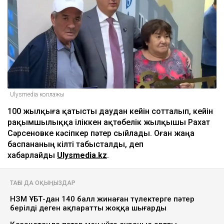
Ulysmedia коллажы
100 жылқыға қатысты даудан кейін сотталып, кейін
рақымшылыққа іліккен ақтөбелік жылқышы Рахат
Сәрсеновке кәсіпкер пәтер сыйлады. Оған жаңа
баспананың кілті табысталды, деп
хабарлайды
Ulysmedia.kz
.
ТАҒЫ ДА ОҚЫҢЫЗДАР
НЗМ ҰБТ-дан 140 балл жинаған түлектерге пәтер
берілді деген ақпаратты жоққа шығарды