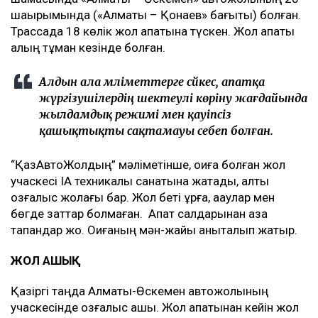
шақырымында («Алматы – Қонаев» бағыты) болған.
Трассада 18 көлік жол апатына түскен. Жол апаты
қалың тұман кезінде болған.
Алдын ала мәліметтерге сәйкес, апатқа
жүргізушілердің шектеулі көріну жағдайында
жылдамдық режимі мен қауіпсіз
қашықтықты сақтамауы себеп болған.
“ҚазАвтоЖолдың” мәліметінше, оқиға болған жол
учаскесі IА техникалық санатына жатады, алты
қозғалыс жолағы бар. Жол беті құрғақ, ақаулар мен
бөгде заттар болмаған. Апат салдарынан қаза
тапқандар жоқ. Оқиғаның мән-жайы анықталып жатыр.
ЖОЛ АШЫҚ
Қазіргі таңда Алматы-Өскемен автожолының
учаскесінде қозғалыс ашық. Жол апатынан кейін жол