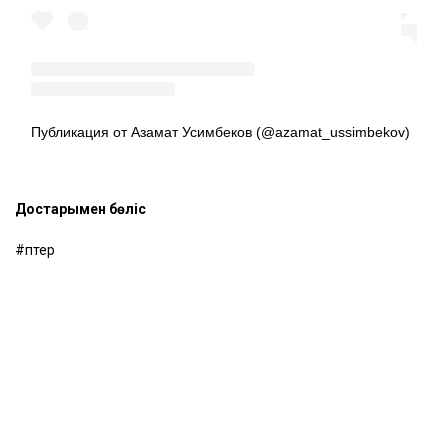
Публикация от Азамат Усимбеков (@azamat_ussimbekov)
Достарыңмен бөліс
пәтер