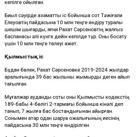
кепілге қойылған.
Биыл сәуірде азаматтық іс бойынша сот Тәжіғали
Елеуовтің пайдасына 10 млн теңге өндіру туралы
шешім шығарды, яғни Рахат Сәрсеновтің жалғыз
баспанасы әлі күнге дейін кепілде тұр. Оны босату
үшін 10 млн теңге төлеуі қажет.
Қылмыстық іс
Бұдан бөлек, Рахат Сәрсеновке 2019-2024 жылдар
аралығында 39 бас жылқыны жымқырды деген айып
тағылған.
Мұғалжар аудандық соты оны Қылмыстық кодекстің
189-бабы 4-бөлігі 2-тармағы бойынша кінәлі деп
танып, 7 жылға бас бостандығынан айырған.
Сонымен қатар одан шаруа қожалығының иесінің
пайдасына 30 млн теңге өндірілген.