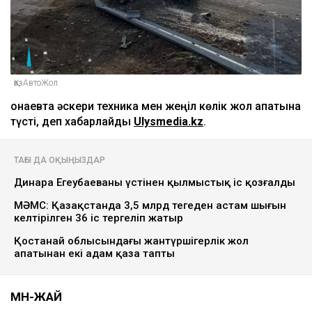
ҚазАвтоЖол
Қонаевта әскери техника мен жеңіл көлік жол апатына
түсті, деп хабарлайды
Ulysmedia.kz
.
ТАҒЫ ДА ОҚЫҢЫЗДАР
Динара Егеубаеваның үстінен қылмыстық іс қозғалды
МӘМС: Қазақстанда 3,5 млрд теңгеден астам шығын
келтірілген 36 іс тергеліп жатыр
Қостанай облысындағы жантүршігерлік жол
апатынан екі адам қаза тапты
МӘН-ЖАЙ