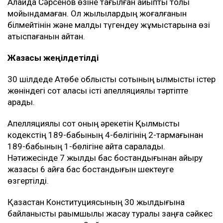
Алайда Сәрсенов өзіне тағылған айыпты толық
мойындамаған. Ол жылқылардың жоғалғанын
білмейтінін және малды түгендеу жұмыстарына өзі
қатыспағанын айтқан.
Жазасы жеңілдетілді
30 шілдеде Ақтөбе облыстық сотының қылмыстық істер
жөніндегі сот алқасы істі апелляциялық тәртіпте
қарады.
Апелляциялық сот оның әрекетін Қылмыстық
кодекстің 189-бабының 4-бөлігінің 2-тармағынан
189-бабының 1-бөлігіне қайта саралады.
Нәтижесінде 7 жылдық бас бостандығынан айыру
жазасы 6 айға бас бостандығын шектеуге
өзгертілді.
Қазақстан Конституциясының 30 жылдығына
байланысты рақымшылық жасау туралы заңға сәйкес