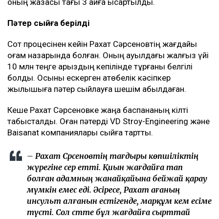
оның жазасы тағы 3 айға қысқартылды.
Пәтер сыйға берілді
Сот процесінен кейін Рахат Сәрсеновтің жағдайы
қоғам назарында болған. Оның ауылдағы жалғыз үйі
10 млн теңге қарыздың кепілінде тұрғаны белгілі
болды. Осыны ескерген ақтөбелік кәсіпкер
жылқышыға пәтер сыйлауға шешім қабылдаған.
Кеше Рахат Сәрсеновке жаңа баспананың кілті
табысталды. Оған пәтерді VD Stroy-Engineering және
Baisanat компаниялары сыйға тартты.
– Рахат Сәрсеновтің тағдыры көпшіліктің
жүрегіне әсер етті. Қиын жағдайға тап
болған адамның жанайқайына бейжай қарау
мүмкін емес еді. Әсіресе, Рахат ағаның
инсульт алғанын естігенде, марқұм әкем есіме
түсті. Сол сәтте бұл жағдайға сырттай