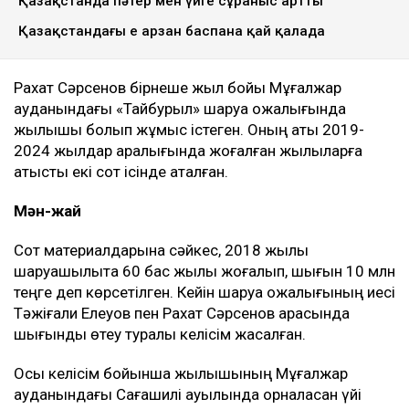
Қазақстанда пәтер мен үйге сұраныс артты
Қазақстандағы ең арзан баспана қай қалада
Рахат Сәрсенов бірнеше жыл бойы Мұғалжар
ауданындағы «Тайбурыл» шаруа қожалығында
жылқышы болып жұмыс істеген. Оның аты 2019-
2024 жылдар аралығында жоғалған жылқыларға
қатысты екі сот ісінде аталған.
Мән-жай
Сот материалдарына сәйкес, 2018 жылы
шаруашылықта 60 бас жылқы жоғалып, шығын 10 млн
теңге деп көрсетілген. Кейін шаруа қожалығының иесі
Тәжіғали Елеуов пен Рахат Сәрсенов арасында
шығынды өтеу туралы келісім жасалған.
Осы келісім бойынша жылқышының Мұғалжар
ауданындағы Сағашилі ауылында орналасқан үйі