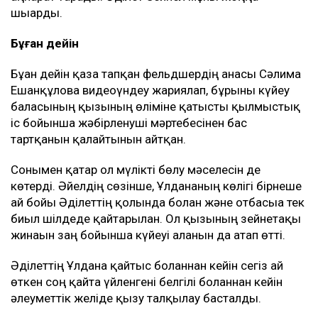
шығарды.
Бұған дейін
Бұған дейін қаза тапқан фельдшердің анасы Сәлима
Ешанқұлова видеоүндеу жариялап, бұрынғы күйеу
баласының қызының өліміне қатысты қылмыстық
іс бойынша жәбірленуші мәртебесінен бас
тартқанын қалайтынын айтқан.
Сонымен қатар ол мүлікті бөлу мәселесін де
көтерді. Әйелдің сөзінше, Ұлдананың көлігі бірнеше
ай бойы Әділеттің қолында болған және отбасыға тек
биыл шілдеде қайтарылған. Ол қызының зейнетақы
жинағын заң бойынша күйеуі алғанын да атап өтті.
Әділеттің Ұлдана қайтыс болғаннан кейін сегіз ай
өткен соң қайта үйленгені белгілі болғаннан кейін
әлеуметтік желіде қызу талқылау басталды.