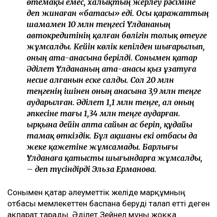
өтемақы емес, халықтың жерлеу рәсіміне
деп жинаған «батасы» еді. Осы қаражаттың
шамамен 10 млн теңгесі Ұлдананың
автокредитінің қалған бөлігін толық өтеуге
жұмсалды. Кейін көлік кепілден шығарылып,
оның ата-анасына берілді. Сонымен қатар
Әділет Ұлдананың ата-анасы қыз ұзатуға
несие алғанын еске салды. Сол 20 млн
теңгенің ішінен оның анасына 3,9 млн теңге
аударылған. Әділет 1,1 млн теңге, ал оның
әпкесіне тағы 1,34 млн теңге аударған.
Қырқына дейін апта сайын ас беріп, құдайы
тамақ өткіздік. Бұл ақшаны екі отбасы да
жеке қажетіне жұмсамады. Барлығы
Ұлданаға қатысты шығындарға жұмсалды,
– деп түсіндірді Эльза Ерманова.
Сонымен қатар әлеуметтік желіде марқұмның
отбасы мемлекеттен баспана беруді талап етті деген
ақпарат тарады. Әділет Зейнел мұны жоққа