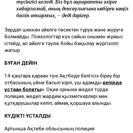
түсінгісі келеді. Біз бұл ақпаратты әзірге
хабарламай, оның денсаулығына көбірек көңіл
бөліп отырмыз, – деді дәрігер.
Зардап шеккен әйелге төсектен тұруға және жүруге
болмайды. Психологтар күн сайын онымен жұмыс
істейді, ал әйелге тәулік бойы бақылау жүргізіліп
жатыр.
БҰҒАН ДЕЙІН
14 қаңтарға қараған түні Ақтбеде белгісіз біреу бір
отбасының үйіне басып кіріп, үш адамды
кепілде
ұстаған болаты
н. Оқиға орнына жедел түрде
полиция, жедел жәрдем қызметкерлері мен
құтқарушылар келіп, аймақ қоршауға алынды.
КҮДІКТІ ҰСТАЛДЫ
Артынша Ақтөбе облысының полиция