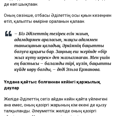
де көп шықпаған.
Оның сөзінше, отбасы Әділеттің осы қиын кезеңнен
өтіп, қалыпты өміріне оралғанын қалаған.
– Біз Әділеттің тезірек есін жиып,
адамдармен араласып, жақсы адаммен
танысқанын қаладық. Әркімнің бақытты
болуға құқығы бар. Заңның еш жерінде «бір
жыл күту керек» деп жазылмаған. Мен үшін
ең бастысы – баламды тірі, күліп, бақытты
күйде көру болды, – деді Эльза Ерманова.
Ұлдана қайтыс болғаннан кейінгі қаржылық
даулар
Желіде Әділеттің сегіз айдан кейін қайта үйленгені
ғана емес, оның қазіргі жарының кім екені де қызу
талқыланды. Әлеуметтік желіде оның қазіргі