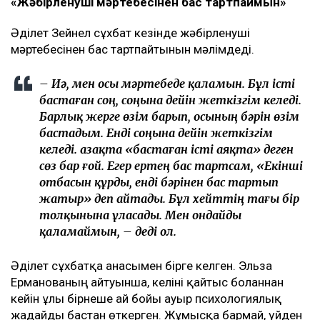
«Жәбірленуші мәртебесінен бас тартпаймын»
Әділет Зейнел сұхбат кезінде жәбірленуші
мәртебесінен бас тартпайтынын мәлімдеді.
– Иә, мен осы мәртебеде қаламын. Бұл істі
бастаған соң, соңына дейін жеткізгім келеді.
Барлық жерге өзім барып, осының бәрін өзім
бастадым. Енді соңына дейін жеткізгім
келеді. Қазақта «бастаған істі аяқта» деген
сөз бар ғой. Егер ертең бас тартсам, «Екінші
отбасын құрды, енді бәрінен бас тартып
жатыр» деп айтады. Бұл хейттің тағы бір
толқынына ұласады. Мен ондайды
қаламаймын, – деді ол.
Әділет сұхбатқа анасымен бірге келген. Эльза
Ерманованың айтуынша, келіні қайтыс болғаннан
кейін ұлы бірнеше ай бойы ауыр психологиялық
жағдайды бастан өткерген. Жұмысқа бармай, үйден