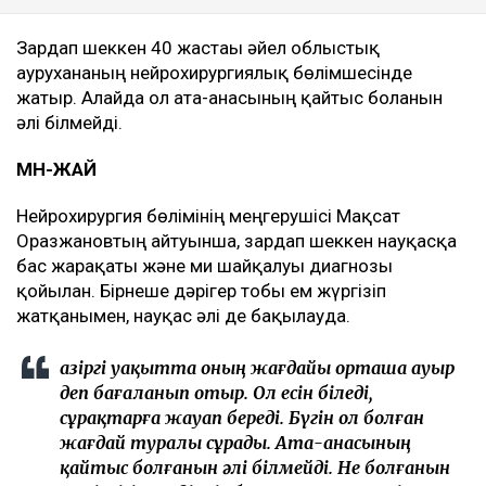
Зардап шеккен 40 жастағы әйел облыстық
аурухананың нейрохирургиялық бөлімшесінде
жатыр. Алайда ол ата-анасының қайтыс болғанын
әлі білмейді.
МӘН-ЖАЙ
Нейрохирургия бөлімінің меңгерушісі Мақсат
Оразжановтың айтуынша, зардап шеккен науқасқа
бас жарақаты және ми шайқалуы диагнозы
қойылған. Бірнеше дәрігер тобы ем жүргізіп
жатқанымен, науқас әлі де бақылауда.
Қазіргі уақытта оның жағдайы орташа ауыр
деп бағаланып отыр. Ол есін біледі,
сұрақтарға жауап береді. Бүгін ол болған
жағдай туралы сұрады. Ата-анасының
қайтыс болғанын әлі білмейді. Не болғанын