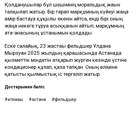
Қолданушылар бұл шешімнің моральдық жағын
талқылап жатыр. Бір тарап марқұмның күйеуі жаңа
өмір бастауға құқылы екенін айтса, енді бірі оның
жаңа некеге тұруға асыққанын айтып, марқұмның
ата-анасының ұстанымын қолдады.
Еске салайық, 23 жастағы фельдшер Ұлдана
Мырзуан 2025 жылдың қарашасында Астанада
қызметтік міндетін атқарып жүрген кезінде үстіне
кондиционер құлап, қаза тапқан. Оның өліміне
қатысты қылмыстық іс тергеліп жатыр.
Достарыңмен бөліс
өтемақы
астана
фельдшер