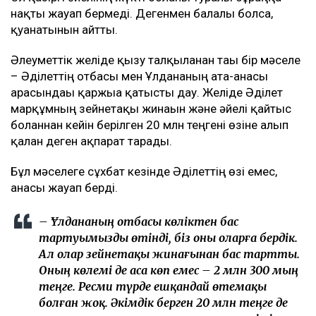
нақты жауап бермеді. Дегенмен балалы болса,
қуанатынын айтты.
Әлеуметтік желіде қызу талқыланған тағы бір мәселе
– Әділеттің отбасы мен Ұлдананың ата-анасы
арасындағы қаржыға қатысты дау. Желіде Әділет
марқұмның зейнетақы жинағын және әйелі қайтыс
болғаннан кейін берілген 20 млн теңгені өзіне алып
қалған деген ақпарат тарады.
Бұл мәселеге сұхбат кезінде Әділеттің өзі емес,
анасы жауап берді.
– Ұлдананың отбасы көліктен бас
тартуымызды өтінді, біз оны оларға бердік.
Ал олар зейнетақы жинағынан бас тартты.
Оның көлемі де аса көп емес – 2 млн 300 мың
теңге. Ресми түрде ешқандай өтемақы
болған жоқ. Әкімдік берген 20 млн теңге де