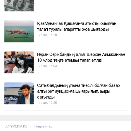
ҚазМұнайГаз Қашағанға қатысты қойылған
талап туралы ақпаратты жоққа шығарды
кеше, 18:20
Нұрай Серікбайдың өлімі: Шерхан Аймаханнан
10 млрд теңге өтемақы талап етілді
кеше, 18:03
Сатыбалдының ұлына тиесілі болған базар
алты рет аукционға шығарылып, ақыры
сатылды
кеше, 17:25
ULYSMEDIA.KZ
Жаңалықтар