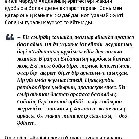
әйелі марқұм Ұлдананың әріптесі әрі жақын
құрбысы болған деген ақпарат тараған. Сонымен
қатар оның қайғылы жағдайдан көп ұзамай жүкті
болғаны туралы қауесет те айтылды.
– Біз сәуірдің соңында, мамыр айында араласа
бастадық. Ол да жұмыс істейтін. Жұрттың
бәрі «Ұлдананың құрбысы еді» деп жазып
жатыр. Бірақ ол Ұлдананың құрбысы болған
жоқ. Екі жыл бойы бірге жұмыс істегенімен,
олар бір-ақ рет бірге бір ауысымға шыққан.
Бір ұйымда жұмыс істеді, бірақ құрбы
ретінде бірге қыдырып, араласқан емес. Біз
сәуір айынан бастап араласа бастадық.
Сөйтіп, бәрі осылай өрбіді... Қазір жадырап
жүргенім – анамның, Алланың және оның
арқасы. Ол маған жаңа өмір сыйлады, – деді
Әділет.
Ол қазіргі әйелінің жүкті болғаны туралы сұраққа