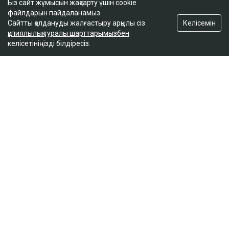
Біз сайт жұмысын жақсарту үшін cookie
файлдарын пайдаланамыз.
Келісемін
Сайтты қолдануды жалғастыру арқылы сіз
құпиялылық туралы шарттарымызбен
келісетініңізді білдіресіз.
ҚАЗІР ОҚЫЛЫП ЖАТЫР
Доллар қымбаттай бастады
кеше, 19:35