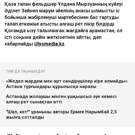
Қаза тапқан фельдшер Ұлдана Мырзуанның күйеуі
Әділет Зейнел марқұм әйелінің анасы қылмыстық іс
бойынша жәбірленуші мәртебесінен бас тартуды
талап еткеніне қатысты алғаш рет пікір білдірді.
Қоғамда қызу талқыланған жағдайға қарамастан, ол
істі соңына дейін жеткізетінін айтты, деп
хабарлайды
Ulysmedia.kz
.
ТАҒЫ ДА ОҚЫҢЫЗДАР
«Жедел жәрдем мен өрт сөндірушілер кіре алмайды»:
Астана тұрғындары құрылысқа наразы
Астанада жолаушы мінген ұшқышсыз әуе кемесі
алғаш рет сынақтан өтті
"Шал, кет!" ұранының авторы Ермек Нарымбай 2,5
жылға сотталды