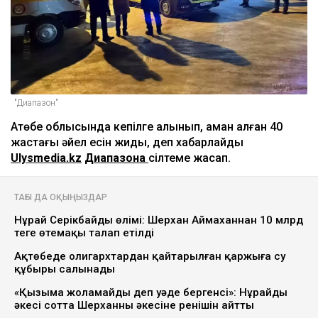
"Диапазон"
Ақтөбе облысында кепілге алынып, аман қалған 40
жастағы әйел есін жиды, деп хабарлайды
Ulysmedia.kz
Диапазонға
сілтеме жасап.
ТАҒЫ ДА ОҚЫҢЫЗДАР
Нұрай Серікбайдың өлімі: Шерхан Аймаханнан 10 млрд
теңге өтемақы талап етілді
Ақтөбеде олигархтардан қайтарылған қаржыға су
құбыры салынады
«Қызыма жоламайды деп уәде бергенсің»: Нұрайдың
әкесі сотта Шерханның әкесіне ренішін айтты