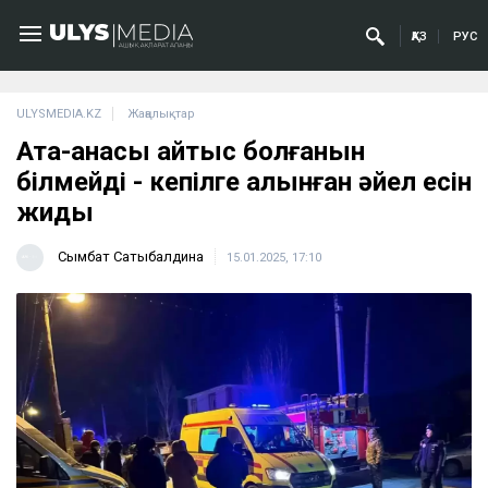
ҚАЗ
РУС
ULYSMEDIA.KZ
Жаңалықтар
Ата-анасы қайтыс болғанын
білмейді - кепілге алынған әйел есін
жиды
Сымбат Сатыбалдина
15.01.2025, 17:10