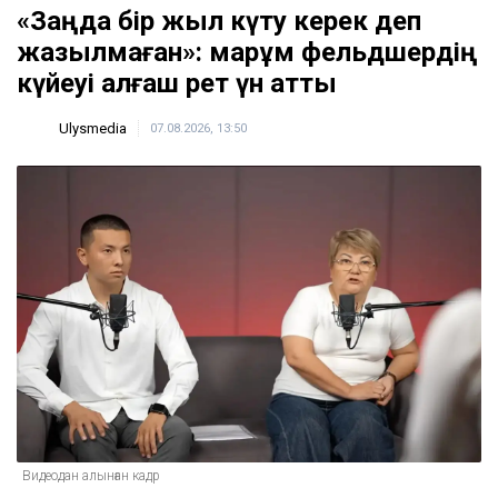
«Заңда бір жыл күту керек деп
жазылмаған»: марқұм фельдшердің
күйеуі алғаш рет үн қатты
Ulysmedia
07.08.2026, 13:50
Видеодан алынған кадр