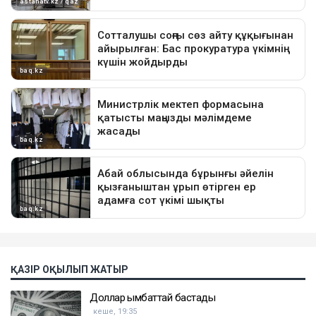
ҚАЗІР ОҚЫЛЫП ЖАТЫР
Доллар қымбаттай бастады
кеше, 19:35