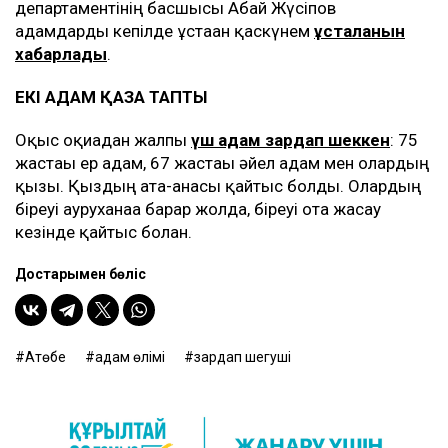
департаментінің басшысы Абай Жүсіпов
адамдарды кепілде ұстаған қаскүнем
ұсталғанын
хабарлады
.
ЕКІ АДАМ ҚАЗА ТАПТЫ
Оқыс оқиғадан жалпы
үш адам зардап шеккен
: 75
жастағы ер адам, 67 жастағы әйел адам мен олардың
қызы. Қыздың ата-анасы қайтыс болды. Олардың
біреуі ауруханаға барар жолда, біреуі ота жасау
кезінде қайтыс болған.
Достарыңмен бөліс
Ақтөбе
адам өлімі
зардап шегуші