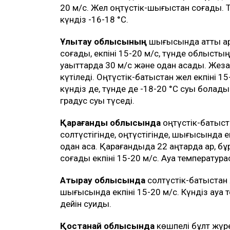
20 м/с. Жел оңтүстік-шығыстан соғады. Т
күндіз -16-18 °C.
Ұлытау облысының
шығысында қатты қа
соғады, екпіні 15-20 м/с, түнде облыстың
уақыттарда 30 м/с және одан асады. Жезқаз
күтіледі. Оңтүстік-батыстан жел екпіні 15
күндіз де, түнде де -18-20 °C суық болады
градус суық түседі.
Қарағанды облысында
оңтүстік-батыст
солтүстігінде, оңтүстігінде, шығысында ек
одан аса. Қарағандыда 22 қаңтарда қар, бұ
соғады екпіні 15-20 м/с. Ауа температура
Атырау облысында
солтүстік-батыстан 
шығысында екпіні 15-20 м/с. Күндіз ауа т
дейін суиды.
Қостанай облысында
көшпелі бұлт жүр