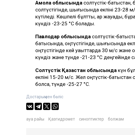
Ақмола облысында
солтүстік-батыстан, 
солтүстігінде, шығысында екпіні 23-28 м/
күтіледі. Көшпелі бұлтты, қар жауады, бұрқ
күндіз -23-25 °C болады.
Павлодар облысында
солтүстік-батыст
батысында, оңтүстігінде, шығысында екп
оңтүстігінде кей уақыттарда 30 м/с және 
күндіз және түнде -21-23 °C деңгейінде с
Солтүстік Қазақстан облысында
күн бұл
екпіні 15-20 м/с. Жел оңтүстік-батыстан 
болса, түнде -25-27 °C.
Достарыңмен бөліс
ауа райы
Қазгидромет
синоптиктер
болжам