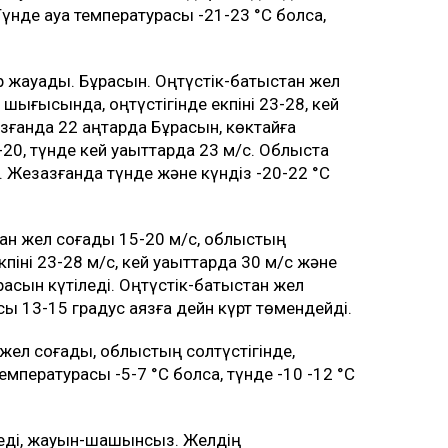
үнде ауа температурасы -21-23 °C болса,
р жауады. Бұрқасын. Оңтүстік-батыстан жел
 шығысында, оңтүстігінде екпіні 23-28, кей
ғанда 22 қаңтарда Бұрқасын, көктайғақ
-20, түнде кей уақыттарда 23 м/с. Облыста
. Жезқазғанда түнде және күндіз -20-22 °C
ан жел соғады 15-20 м/с, облыстың
піні 23-28 м/с, кей уақыттарда 30 м/с және
рқасын күтіледі. Оңтүстік-батыстан жел
сы 13-15 градус аязға дейн күрт төмендейді.
жел соғады, облыстың солтүстігінде,
емпературасы -5-7 °C болса, түнде -10 -12 °C
еді, жауын-шашынсыз. Желдің