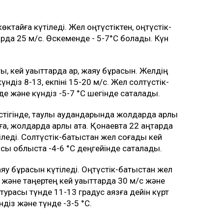
көктайғақ күтіледі. Жел оңтүстіктен, оңтүстік-
тарда 25 м/с. Өскеменде - 5-7°C болады. Күн
, кей уақыттарда қар, жаяу бұрқасын. Желдің
ндіз 8-13, екпіні 15-20 м/с. Жел солтүстік-
е және күндіз -5-7 °C шегінде сақталады.
үстігінде, таулы аудандарында жолдарда қарлы
ғақ, жолдарда қарлы қатқақ. Қонаевта 22 қаңтарда
үтіледі. Солтүстік-батыстан жел соғады кей
асы облыста -4-6 °C деңгейінде сақталады.
аяу бұрқасын күтіледі. Оңтүстік-батыстан жел
е және таңертең кей уақыттарда 30 м/с және
атурасы түнде 11-13 градус аязға дейін күрт
ндіз және түнде -3-5 °C.