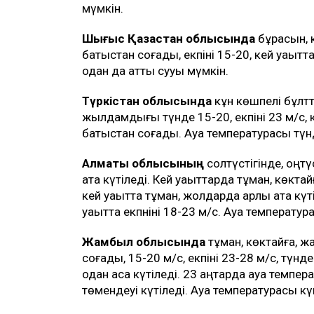
мүмкін.
Шығыс Қазақстан облысында
бұрқасын, 
батыстан соғады, екпіні 15-20, кей уақыт
одан да қатты сууы мүмкін.
Түркістан облысында
кұн көшпелі бұлтты
жылдамдығы түнде 15-20, екпіні 23 м/с, кү
батыстан соғады. Ауа температурасы түнд
Алматы облысының
солтүстігінде, оңт
қатқақ күтіледі. Кей уақыттарда тұман, көктай
кей уақытта тұман, жолдарда қарлы қатқақ к
уақытта екпніні 18-23 м/с. Ауа температур
Жамбыл облысында
тұман, көктайғақ, ж
соғады, 15-20 м/с, екпіні 23-28 м/с, түнд
одан аса күтіледі. 23 қаңтарда ауа темпер
төмендеуі күтіледі. Ауа температурасы кү