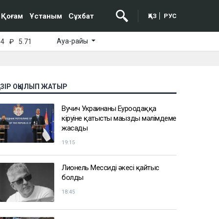
Қоғам
Ұстаным
Сұхбат
ҚАЗ
РУС
Ауа-райы
64
₽
5.71
АЗІР ОҚЫЛЫП ЖАТЫР
Вучич Украинаның Еуроодаққа
кіруіне қатысты маңызды мәлімдеме
жасады
19:15
Лионель Мессидің әкесі қайтыс
болды
18:45