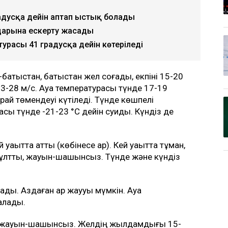
радусқа дейін аптап ыстық болады
дарына ескерту жасады
турасы 41 градусқа дейін көтеріледі
ік-батыстан, батыстан жел соғады, екпіні 15-20
23-28 м/с. Ауа температурасы түнде 17-19
арай төмендеуі күтіледі. Түнде көшпелі
расы түнде -21-23 °C дейін суиды. Күндіз де
ақытта қатты (көбінесе қар). Кей уақытта тұман,
і бұлтты, жауын-шашынсыз. Түнде және күндіз
ды. Аздаған қар жаууы мүмкін. Ауа
талады.
, жауын-шашынсыз. Желдің жылдамдығы 15-