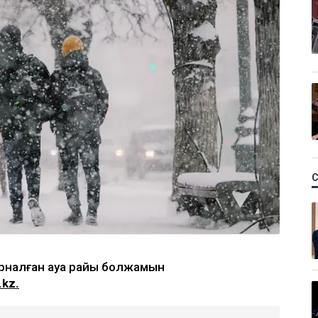
арналған ауа райы болжамын
.kz.