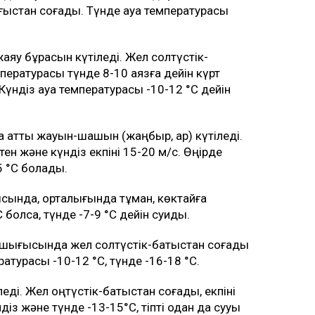
ыстан соғады. Түнде ауа температурасы
 жаяу бұрқасын күтіледі. Жел солтүстік-
пературасы түнде 8-10 аязға дейін күрт
 Күндіз ауа температурасы -10-12 °C дейін
а қатты жауын-шашын (жаңбыр, қар) күтіледі.
тен және күндіз екпіні 15-20 м/с. Өңірде
5 °C болады.
ында, орталығында тұман, көктайғақ
C болса, түнде -7-9 °C дейін суиды.
-шығысында жел солтүстік-батыстан соғады
ратурасы -10-12 °C, түнде -16-18 °C.
іледі. Жел оңтүстік-батыстан соғады, екпіні
діз және түнде -13-15°C, тіпті одан да сууы