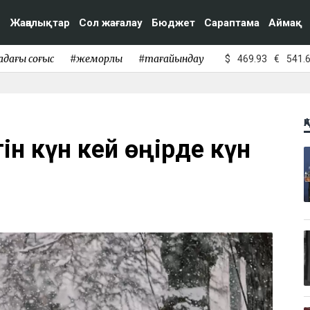
Жаңалықтар
Сол жағалау
Бюджет
Сараптама
Аймақ
адағы соғыс
#жемқорлық
#тағайындау
$
469.93
€
541.
Қ
гін күн кей өңірде күн