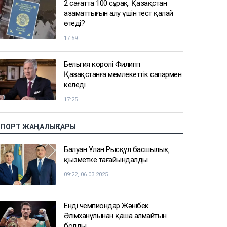
2 сағатта 100 сұрақ: Қазақстан
азаматтығын алу үшін тест қалай
өтеді?
17:59
Бельгия королі Филипп
Қазақстанға мемлекеттік сапармен
келеді
17:25
СПОРТ ЖАҢАЛЫҚТАРЫ
Балуан Ұлан Рысқұл басшылық
қызметке тағайындалды
09:22, 06.03.2025
Енді чемпиондар Жәнібек
Әлімханұлынан қаша алмайтын
болды