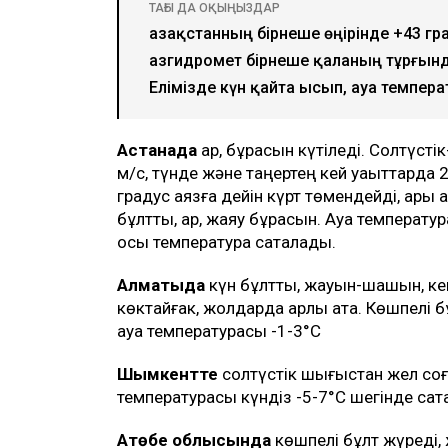
ТАҒЫ ДА ОҚЫҢЫЗДАР
Қазақстанның бірнеше өңірінде +43 г
Қазгидромет бірнеше қаланың тұрғын
Елімізде күн қайта ысып, ауа темпера
Астанада
қар, бұрқасын күтіледі. Солтүст
м/с, түнде және таңертең кей уақыттарда 
градус аязға дейін күрт төмендейді, ары қ
бұлтты, қар, жаяу бұрқасын. Ауа температу
осы температура сақталады.
Алматыда
күн бұлтты, жауын-шашын, кей у
көктайғак, жолдарда қарлы қатқақ. Көшпел
ауа температурасы -1-3°C
Шымкентте
солтүстік шығыстан жел соға
температурасы күндіз -5-7°C шегінде сақ
Ақтөбе облысында
көшпелі бұлт жүреді