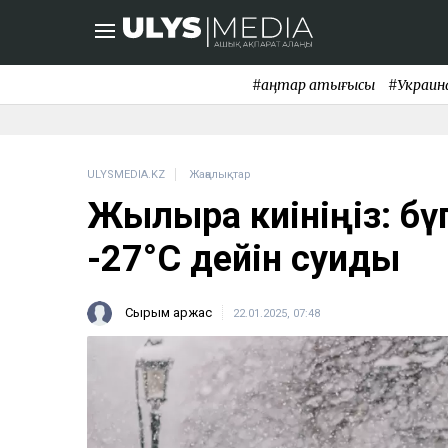
#қаңтар қақтығысы
#Украин
ULYSMEDIA.KZ
Жаңалықтар
Жылырақ киініңіз: бү
-27°C дейін суиды
Сырым Қаржас
22.01.2025, 07:48