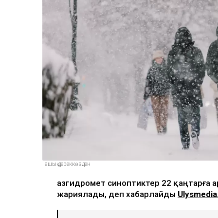
ашық дереккөзден
Қазгидромет синоптиктер 22 қаңтарға 
жариялады, деп хабарлайды
Ulysmedia