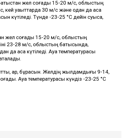
батыстан жел соғады 15-20 м/с, облыстың
с, кей уақыттарда 30 м/с және одан да аса
асын күтіледі. Түнде -23-25 °C дейін суыса,
ан жел соғады 15-20 м/с, облыстың
іні 23-28 м/с, облыстың батысында,
одан да аса күтіледі. Ауа температурасы
ақталады.
тты, қар, бұрқасын. Желдің жылдамдығы 9-14,
соғады. Ауа температурасы күндіз -23-25 °C