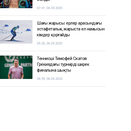
07:41, 06.03.2025
Шаңғы жарысы: ерлер арасындағы
эстафеталық жарыста ел намысын
кімдер қорғайды
05:26, 06.03.2025
Теннисші Тимофей Скатов
Грекиядағы турнирдің ширек
финалына шықты
04:39, 06.03.2025