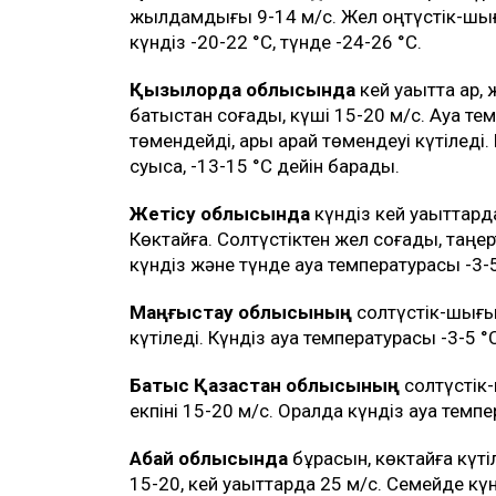
жылдамдығы 9-14 м/с. Жел оңтүстік-шығ
күндіз -20-22 °C, түнде -24-26 °C.
Қызылорда облысында
кей уақытта қар,
батыстан соғады, күші 15-20 м/с. Ауа тем
төмендейді, ары қарай төмендеуі күтіледі.
суыса, -13-15 °C дейін барады.
Жетісу облысында
күндіз кей уақыттард
Көктайғақ. Солтүстіктен жел соғады, таңер
күндіз және түнде ауа температурасы -3-
Маңғыстау облысының
солтүстік-шығыс
күтіледі. Күндіз ауа температурасы -3-5 °
Батыс Қазақстан облысының
солтүстік
екпіні 15-20 м/с. Оралда күндіз ауа темпе
Абай облысында
бұрқасын, көктайғақ күт
15-20, кей уақыттарда 25 м/с. Семейде күн