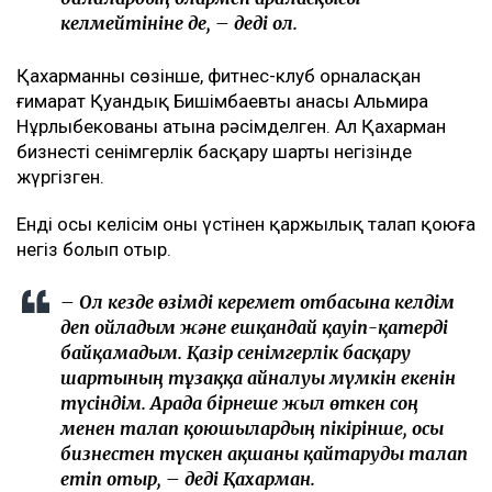
келмейтініне де, – деді ол.
Қахарманның сөзінше, фитнес-клуб орналасқан
ғимарат Қуандық Бишімбаевтың анасы Альмира
Нұрлыбекованың атына рәсімделген. Ал Қахарман
бизнесті сенімгерлік басқару шарты негізінде
жүргізген.
Енді осы келісім оның үстінен қаржылық талап қоюға
негіз болып отыр.
– Ол кезде өзімді керемет отбасына келдім
деп ойладым және ешқандай қауіп-қатерді
байқамадым. Қазір сенімгерлік басқару
шартының тұзаққа айналуы мүмкін екенін
түсіндім. Арада бірнеше жыл өткен соң
менен талап қоюшылардың пікірінше, осы
бизнестен түскен ақшаны қайтаруды талап
етіп отыр, – деді Қахарман.