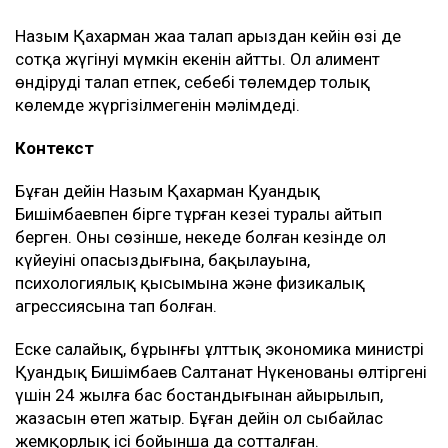
Назым Қахарман жаңа талап арыздан кейін өзі де
сотқа жүгінуі мүмкін екенін айтты. Ол алимент
өндіруді талап етпек, себебі төлемдер толық
көлемде жүргізілмегенін мәлімдеді.
Контекст
Бұған дейін Назым Қахарман Қуандық
Бишімбаевпен бірге тұрған кезеңі туралы айтып
берген. Оның сөзінше, некеде болған кезінде ол
күйеуінің опасыздығына, бақылауына,
психологиялық қысымына және физикалық
агрессиясына тап болған.
Еске салайық, бұрынғы ұлттық экономика министрі
Қуандық Бишімбаев Салтанат Нүкенованы өлтіргені
үшін 24 жылға бас бостандығынан айырылып,
жазасын өтеп жатыр. Бұған дейін ол сыбайлас
жемқорлық ісі бойынша да сотталған.