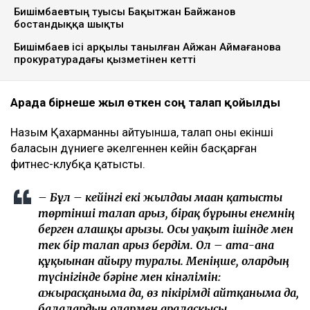
Бишімбаевтың туысы Бақытжан Байжанов
бостандыққа шықты
Бишімбаев ісі арқылы танылған Айжан Аймағанова
прокуратурадағы қызметінен кетті
Арада бірнеше жыл өткен соң талап қойылды
Назым Қахарманның айтуынша, талап оның екінші
баласын дүниеге әкелгеннен кейін басқарған
фитнес-клубқа қатысты.
– Бұл – кейінгі екі жылдағы маған қатысты
төртінші талап арыз, бірақ бұрынғы енемнің
берген алғашқы арызы. Осы уақыт ішінде мен
тек бір талап арыз бердім. Ол – ата-ана
құқығынан айыру туралы. Меніңше, олардың
түсінігінде бәріне мен кінәлімін:
ажырасқаныма да, өз пікірімді айтқаныма да,
балалардың олармен араласқысы