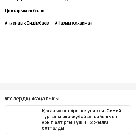
Достарыңмен бөліс
Қуандық Бишімбаев
Назым Қахарман