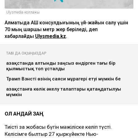
Ulysmedia коллажы
Алматыда АҚШ консулдығының үй-жайын салу үшін
70 мың шаршы метр жер беріледі, деп
хабарлайды
Ulysmedia.kz
.
ТАҒЫ ДА ОҚЫҢЫЗДАР
Қазақстанда алтынды заңсыз өндірген тағы бір
қылмыстық топ ұсталды
Трамп Вэнсті өзінің саяси мұрагері етуі мүмкін бе
Қазақстанға көлік әкелу талаптары қатаңдатылуы
мүмкін
ОЛ ҚАНДАЙ ЗАҢ
Тиісті заң жобасы бүгін мәжіліске келіп түсті.
Келісімге былтыр 27 қыркүйекте Нью-