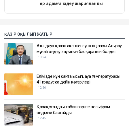
ҚАЗІР ОҚЫЛЫП ЖАТЫР
Аты дауға қалған экс-шенеуніктің ағасы Атырау
мұнай өңдеу зауытын басқаратын болды
13:24
Елімізде күн қайта ысып, ауа температурасы
41 градусқа дейін көтеріледі
12:56
Қазақстандағы табиғи паркте вольфрам
өндіріле бастайды
12:45