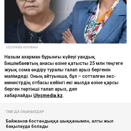
Ulysmedia коллажы
Назым Қахарман бұрынғы күйеуі Қуандық
Бишімбаевтың анасы өзіне қатысты 25 млн теңгеге
жуық сома өндіру туралы талап арыз бергенін
мәлімдеді. Оның айтуынша, бұл – сотталған экс-
министрдің отбасы кейінгі екі жылда өзіне қарсы
берген төртінші талап арыз, деп
хабарлайды
Ulysmedia.kz
.
ТАҒЫ ДА ОҚЫҢЫЗДАР
Байжанов бостандыққа шыққанымен, алты жыл
бақылауда болады