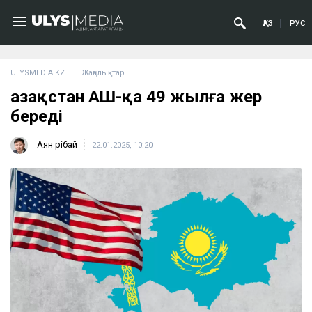
ҚАЗ
РУС
ULYSMEDIA.KZ
Жаңалықтар
Қазақстан АҚШ-қа 49 жылға жер
береді
Аян Өрібай
22.01.2025, 10:20