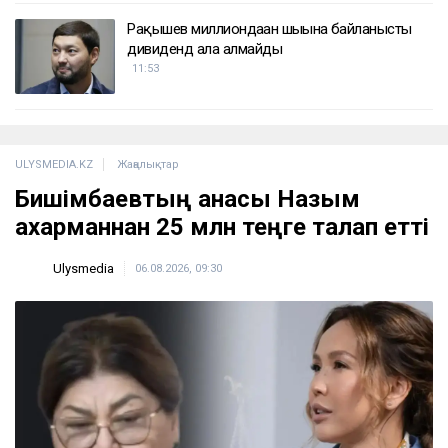
Рақышев миллиондаған шығынға байланысты
дивиденд ала алмайды
11:53
ULYSMEDIA.KZ
Жаңалықтар
Бишімбаевтың анасы Назым
Қахарманнан 25 млн теңге талап етті
Ulysmedia
06.08.2026, 09:30