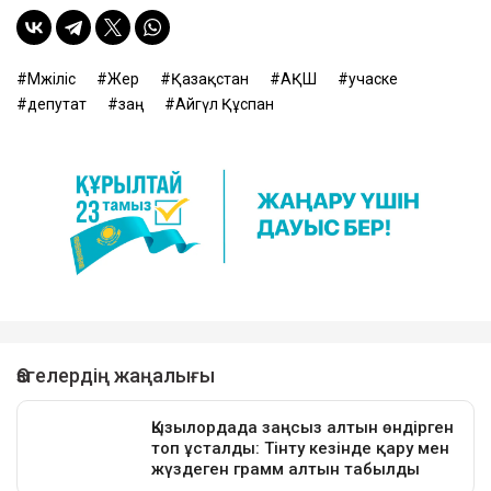
Мәжіліс
Жер
Қазақстан
АҚШ
учаске
депутат
заң
Айгүл Құспан