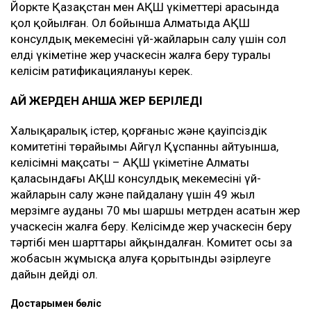
Йоркте Қазақстан мен АҚШ үкіметтері арасында
қол қойылған. Ол бойынша Алматыда АҚШ
консулдық мекемесінің үй-жайларын салу үшін сол
елдің үкіметіне жер учаскесін жалға беру туралы
келісім ратификациялануы керек.
ҚАЙ ЖЕРДЕН ҚАНША ЖЕР БЕРІЛЕДІ
Халықаралық істер, қорғаныс және қауіпсіздік
комитетінің төрайымы
Айгүл Құспанның айтуынша,
келісімнің мақсаты – АҚШ үкіметіне Алматы
қаласындағы АҚШ консулдық мекемесінің үй-
жайларын салу және пайдалану үшін 49 жыл
мерзімге ауданы 70 мың шаршы метрден асатын жер
учаскесін жалға беру. Келісімде жер учаскесін беру
тәртібі мен шарттары айқындалған. Комитет осы заң
жобасын жұмысқа алуға қорытынды әзірлеуге
дайын дейді ол.
Достарыңмен бөліс