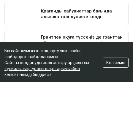
Біз сайт жұмысын жақсарту үшін cookie
файлдарын пайдаланамыз.
Келісемін
Сайтты қолдануды жалғастыру арқылы сіз
құпиялылық туралы шарттарымызбен
келісетініңізді білдіресіз.