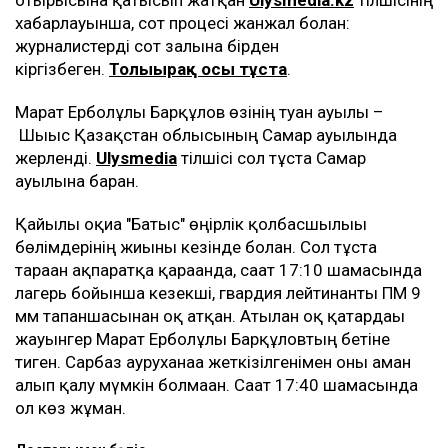
отырысына қатысып жатқан
Ulysmedia.kz
тілшісінің
хабарлауынша, сот процесі жанжал болған:
журналистерді сот залына бірден
кіргізбеген.
Толығырақ осы тұста
.
Марат Ерболұлы Барқұлов өзінің туған ауылы –
Шығыс Қазақстан облысының Самар ауылында
жерленді.
Ulysmedia
тілшісі сол тұста Самар
ауылына барған.
Қайғылы оқиға "Батыс" өңірлік қолбасшылығы
бөлімдерінің жиыны кезінде болған. Сол тұста
тараған ақпаратқа қарағанда, сағат 17:10 шамасында
лагерь бойынша кезекші, гвардия лейтинанты ПМ 9
мм тапаншасынан оқ атқан. Атылған оқ қатардағы
жауынгер Марат Ерболұлы Барқұловтың бетіне
тиген. Сарбаз ауруханаға жеткізілгенімен оны аман
алып қалу мүмкін болмаған. Сағат 17:40 шамасында
ол көз жұмған.