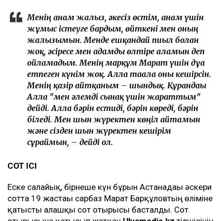
Менің анам жалғыз, әкесіз өстім, анам үшін
жұмыс істеуге бардым, өйткені мен оның
жалғызымын. Менде ешқандай пиғыл болған
жоқ, әсіресе мен адамды өлтіре аламын деп
ойламадым. Менің марқұм Марат үшін дұға
етпеген күнім жоқ. Алла тағала оны кешірсін.
Менің қазір айтқаным – шындық. Құрандағы
Алла "мен әлемді сынақ үшін жараттым"
дейді. Алла бәрін естиді, бәрін көреді, бәрін
біледі. Мен шын жүректен көңіл айтамын
және сізден шын жүректен кешірім
сұраймын, – дейді ол.
СОТ ІСІ
Еске салайық, бірнеше күн бұрын Астанадағы әскери
сотта 19 жастағы сарбаз Марат Барқұловтың өліміне
қатысты алғашқы сот отырысы басталды. Сот