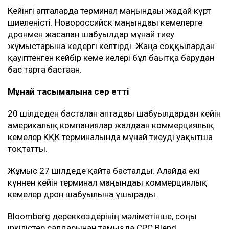
Кейінгі апталарда терминал маңындағы жағдай күрт
шиеленісті. Новороссийск маңындағы кемелерге
дронмен жасалған шабуылдар мұнай тиеу
жұмыстарына кедергі келтірді. Жаңа соққылардан
қауіптенген кейбір кеме иелері бұл бағытқа барудан
бас тарта бастаған.
Мұнай тасымалына әсер етті
20 шілдеден басталған аптадағы шабуылдардан кейін
америкалық компаниялар жалдаған коммерциялық
кемелер КҚК терминалында мұнай тиеуді уақытша
тоқтатты.
Жұмыс 27 шілдеде қайта басталды. Алайда екі
күннен кейін терминал маңындағы коммерциялық
кемелер дрон шабуылына ұшырады.
Bloomberg дереккөздерінің мәліметінше, соңғы
іркілістер салдарынан тамызда CPC Blend