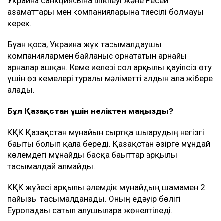
Украина санкциясына ілікпеуі және Ресей
азаматтары мен компанияларына тиесілі болмауы
керек.
Бұған қоса, Украина жүк тасымалдаушы
компаниялармен байланыс орнататын арнайы
арналар ашқан. Кеме иелері сол арқылы қауіпсіз өту
үшін өз кемелері туралы мәліметті алдын ала жібере
алады.
Бұл Қазақстан үшін неліктен маңызды?
КҚК Қазақстан мұнайын сыртқа шығарудың негізгі
бағыты болып қала береді. Қазақстан әзірге мұндай
көлемдегі мұнайды басқа бағыттар арқылы
тасымалдай алмайды.
КҚК жүйесі арқылы әлемдік мұнайдың шамамен 2
пайызы тасымалданады. Оның едәуір бөлігі
Еуропадағы сатып алушыларға жөнелтіледі.