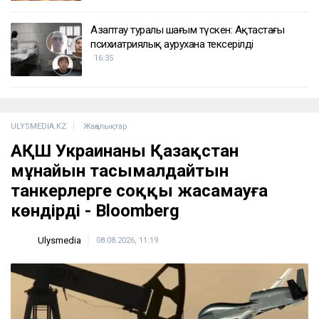
Азаптау туралы шағым түскен: Ақтастағы
психиатриялық аурухана тексерілді
16:35
ULYSMEDIA.KZ
Жаңалықтар
АҚШ Украинаны Қазақстан
мұнайын тасымалдайтын
танкерлерге соққы жасамауға
көндірді - Bloomberg
Ulysmedia
08.08.2026, 11:19