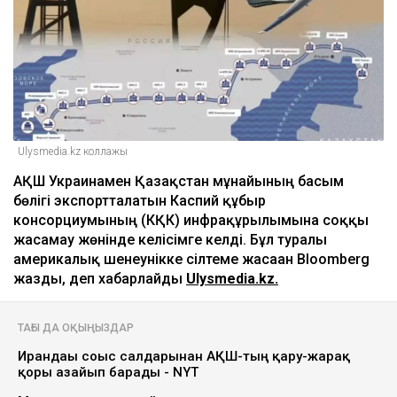
Ulysmedia.kz коллажы
АҚШ Украинамен Қазақстан мұнайының басым
бөлігі экспортталатын Каспий құбыр
консорциумының (КҚК) инфрақұрылымына соққы
жасамау жөнінде келісімге келді. Бұл туралы
америкалық шенеунікке сілтеме жасаған Bloomberg
жазды, деп хабарлайды
Ulysmedia.kz.
ТАҒЫ ДА ОҚЫҢЫЗДАР
Ирандағы соғыс салдарынан АҚШ-тың қару-жарақ
қоры азайып барады - NYT