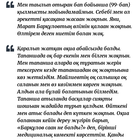
Мен тағылып отырған бап бойынша (99-бап)
қылмысты мойындамаймын. Себебі мен ол
әрекетті қасақана жасаған жоқпын. Яғни,
Марат Барқұловтың өлімін қалаған жоқпын.
Өлтірем деген ниетім болған жоқ.
Қаралып жатқан оқиға абайсызда болды.
Тапаншада оқ бар екенін мен білген жоқпын.
Мен тапанша аларда оқ тұратын жерін
тексерген кезде тапаншадан оқ жоқтығына
көз жеткіздім. Майлиевтің оқ салғышқа оқ
салғанын мен өз көзіммен көрген жоқпын.
Алдын ала бұлай болатынын білмедім.
Тапанша атылғанда басқалар сияқты
шошыған жағдайда тұрып қалдым. Өйткені
мен атыс болады деп күткен жоқпын. Оқиға
болғаннан кейін дереу жүгіріп барып,
«Барқұлов саған не болды?» деп, бірінші
медициналық көмекті көрсеттім. Қанды