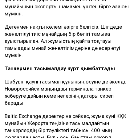
мұнайының экспорты шамамен үштен бірге азаюы
мүмкін.
Дегенмен нақты көлемі әзірге белгісіз. Шілдеде
жөнелтілуі тиіс мұнайдың бір бөлігі тамызға
ауыстырылған. Ал жұмыстың қайта тоқтауы
тамыздағы мұнай жөнелтілімдеріне де әсер етуі
мүмкін.
Танкермен тасымалдау күрт қымбаттады
Шабуыл қаупі тасымал құнының өсуіне де әкелді.
Новороссийск маңындағы терминалға танкер
жіберуге дайын кеме иелерінің қатары сиреп
барады.
Baltic Exchange деректеріне сәйкес, жұма күні КҚК
мұнайын Жерорта теңізіне тасымалдайтын
танкерлердің бір тәуліктегі табысы 400 мың
доллардан асты. Бұл - осы бағыттағы рекорд