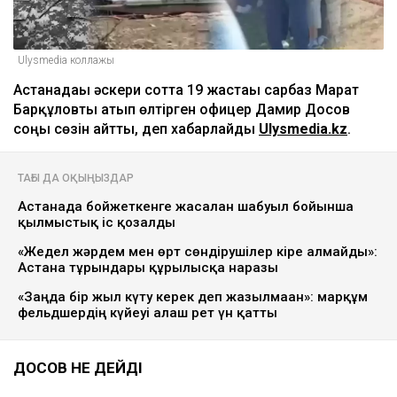
Ulysmedia коллажы
Астанадағы әскери сотта 19 жастағы сарбаз Марат
Барқұловты атып өлтірген офицер Дамир Досов
соңғы сөзін айтты, деп хабарлайды
Ulysmedia.kz
.
ТАҒЫ ДА ОҚЫҢЫЗДАР
Астанада бойжеткенге жасалған шабуыл бойынша
қылмыстық іс қозғалды
«Жедел жәрдем мен өрт сөндірушілер кіре алмайды»:
Астана тұрғындары құрылысқа наразы
«Заңда бір жыл күту керек деп жазылмаған»: марқұм
фельдшердің күйеуі алғаш рет үн қатты
ДОСОВ НЕ ДЕЙДІ