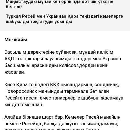
Маңғыстаудағы мұнай кен орнында өрт шықты: не
белгілі?
Түркия Ресей мен Украинаға Қара теңіздегі кемелерге
шабуылды тоқтатуды ұсынды
Мән-жайы
Басылым деректеріне сүйенсек, мұндай келісім
АҚШ-тың жоғары лауазымды өкілдері мен Украина
басшылығы арасындағы келіссөздерден кейін
жасалған.
Киев Қара теңіздегі КҚК нысандарына, сондай-ақ,
Новороссийск маңындағы терминалға бет алған
Ресейге тиесілі емес танкерлерге шабуыл жасамауға
міндеттеме алған.
Алайда бірнеше шарт бар. Кемелер Ресей мұнайын
немесе Ресейдің басқа да жүгін тасымалдамауы,