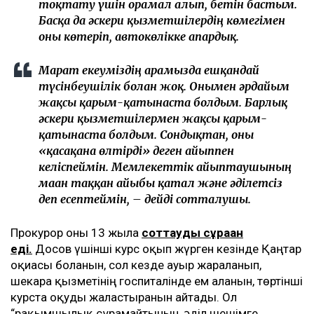
тоқтату үшін орамал алып, бетін бастым.
Басқа да әскери қызметшілердің көмегімен
оны көтеріп, автокөлікке апардық.
Марат екеуміздің арамызда ешқандай
түсінбеушілік болған жоқ. Онымен әрдайым
жақсы қарым-қатынаста болдым. Барлық
әскери қызметшілермен жақсы қарым-
қатынаста болдым. Сондықтан, оны
«қасақана өлтірді» деген айыппен
келіспеймін. Мемлекеттік айыптаушының
маған таққан айыбы қатал және әділетсіз
деп есептеймін, – дейді сотталушы.
Прокурор оны 13 жылға
соттауды сұраған
еді.
Досов үшінші курс оқып жүрген кезінде Қаңтар
оқиғасы болғанын, сол кезде ауыр жараланып,
шекара қызметінің госпиталінде ем алғанын, төртінші
курста оқуды жалғастырғанын айтады. Ол
“рақымшылық сұрамайтынын, әділ шешімге