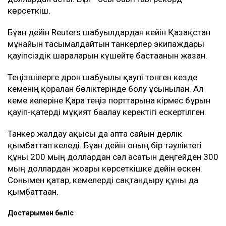
көрсеткіш.
Бұған дейін Reuters шабуылдардан кейін Қазақстан
мұнайын тасымалдайтын танкерлер экипаждары
қауіпсіздік шараларын күшейте бастағанын жазған.
Теңізшілерге дрон шабуылы қаупі төнген кезде
кеменің қорғалған бөліктерінде болу ұсынылған. Ал
кеме иелеріне Қара теңіз порттарына кірмес бұрын
қауіп-қатерді мұқият бағалау керектігі ескертілген.
Танкер жалдау ақысы да апта сайын дерлік
қымбаттап келеді. Бұған дейін оның бір тәуліктегі
құны 200 мың доллардан сәл асатын деңгейден 300
мың доллардан жоғары көрсеткішке дейін өскен.
Сонымен қатар, кемелерді сақтандыру құны да
қымбаттаған.
Достарыңмен бөліс