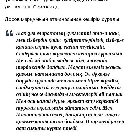
үміттенетінін” жеткізді.
Досов марқұмның ата-анасынан кешірім сұрады.
Марқұм Мараттың құрметті ата-анасы,
мен сіздердің қайғы-қасіреттеріңізді, сіздерге
қаншалықты ауыр екенін түсінемін.
Сіздерден шын жүректен кешірім сұраймын.
Мен әдемі отбасында өстім, әжемнің
тәрбиесінде болдым. Марат екеуміз жақсы
қарым-қатынаста болдық. Ол дүкенге
баруды сұрағанда мен онымен бірге жүрдім,
сондықтан ол ескерту алмайтын. Кейде ол
өзінің жеке басындағы мәселелерді айтатын.
Мен оған қалай дұрыс әрекет ету керектігі
туралы ақылымды айтатын едім. Мен
Маратпен ғана емес, басқалармен де жақсы
қарым-қатынаста болдым. Олар мені үлкен
ағам сияқты құрметтеді.