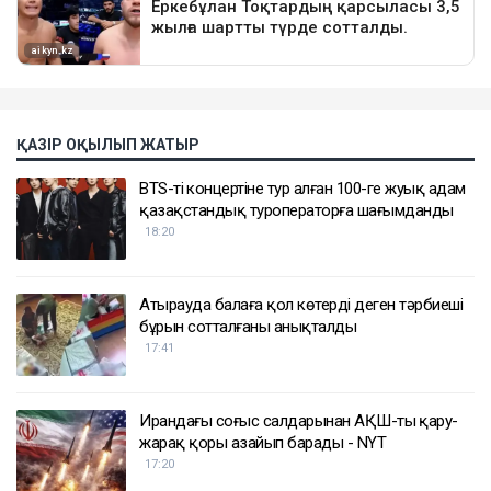
ҚАЗІР ОҚЫЛЫП ЖАТЫР
BTS-тің концертіне тур алған 100-ге жуық адам
қазақстандық туроператорға шағымданды
18:20
Атырауда балаға қол көтерді деген тәрбиеші
бұрын сотталғаны анықталды
17:41
Ирандағы соғыс салдарынан АҚШ-тың қару-
жарақ қоры азайып барады - NYT
17:20