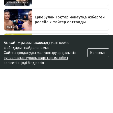
Біз сайт жұмысын жақсарту үшін cookie
файлдарын пайдаланамыз.
Келісемін
Сайтты қолдануды жалғастыру арқылы сіз
құпиялылық туралы шарттарымызбен
келісетініңізді білдіресіз.