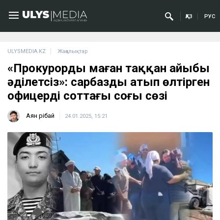
ҚАЗ
РУС
ULYSMEDIA.KZ
Жаңалықтар
«Прокурордың маған таққан айыбы
әділетсіз»: сарбазды атып өлтірген
офицердің соттағы соңғы сөзі
Аян Өрібай
24.01.2025, 15:21