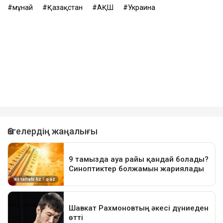
мұнай
Қазақстан
АҚШ
Украина