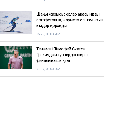
Шаңғы жарысы: ерлер арасындағы
эстафеталық жарыста ел намысын
кімдер қорғайды
05:26, 06.03.2025
Теннисші Тимофей Скатов
Грекиядағы турнирдің ширек
финалына шықты
04:39, 06.03.2025