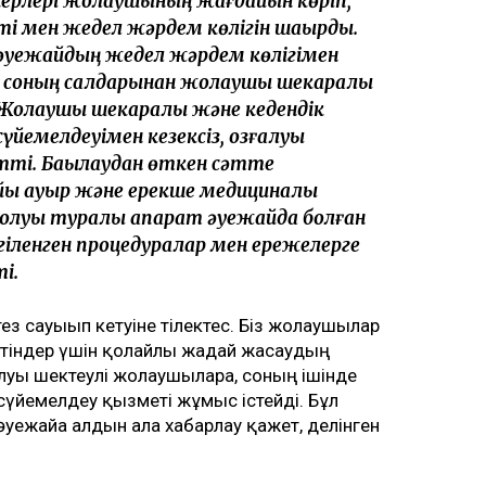
ерлері жолаушының жағдайын көріп,
ті мен жедел жәрдем көлігін шақырды.
уежайдың жедел жәрдем көлігімен
соның салдарынан жолаушы шекаралық
 Жолаушы шекаралық және кедендік
үйемелдеуімен кезексіз, қозғалуы
ті. Бақылаудан өткен сәтте
ы ауыр және ерекше медициналық
болуы туралы ақпарат әуежайда болған
лгіленген процедуралар мен ережелерге
і.
 сауығып кетуіне тілектес. Біз жолаушылар
етіндер үшін қолайлы жағдай жасаудың
луы шектеулі жолаушыларға, соның ішінде
сүйемелдеу қызметі жұмыс істейді. Бұл
әуежайға алдын ала хабарлау қажет, делінген