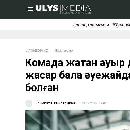
#қаңтар қақтығысы
#Украин
ULYSMEDIA.KZ
Жаңалықтар
Комада жатқан ауыр 
жасар бала әуежайда
болған
Сымбат Сатыбалдина
03.02.2025, 17:05