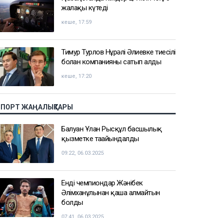
жалақы күтеді
кеше, 17:59
Тимур Турлов Нұрәлі Әлиевке тиесілі
болған компанияны сатып алды
кеше, 17:20
СПОРТ ЖАҢАЛЫҚТАРЫ
Балуан Ұлан Рысқұл басшылық
қызметке тағайындалды
09:22, 06.03.2025
Енді чемпиондар Жәнібек
Әлімханұлынан қаша алмайтын
болды
07:41, 06.03.2025