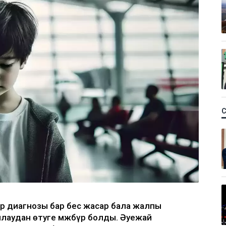
р диагнозы бар бес жасар бала жалпы
ылаудан өтуге мәжбүр болды. Әуежай