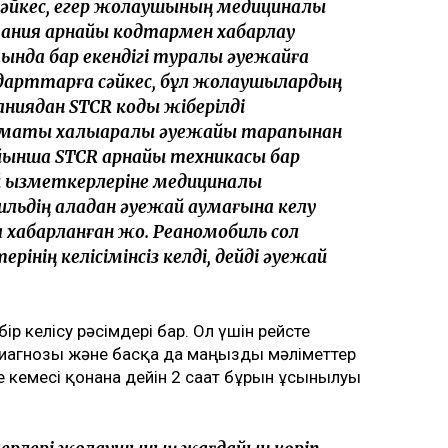
сәйкес, егер жолаушының медициналық
пания арнайы кодтармен хабарлау
нда бар екендігі туралы әуежайға
ндарттарға сәйкес, бұл жолаушылардың
аниядан STCR коды жіберілді
лматы халықаралық әуежайы тарапынан
ынша STCR арнайы техникасы бар
 қызметкерлеріне медициналық
ильдің қаладан әуежай аумағына келу
 хабарланған жоқ. Реаномобиль сол
інің келісімінсіз келді, дейді әуежай
 бір келісу рәсімдері бар. Ол үшін рейсте
иагнозы және басқа да маңызды мәліметтер
 кемесі қонғанға дейін 2 сағат бұрын ұсынылуы