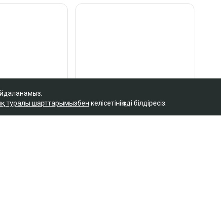
айдаланамыз.
қ туралы шарттарымызбен
келісетініңізді білдіресіз.