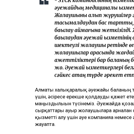
- STCR командасының қызметк
әуежайдың медициналық қызме
Жолаушыны алып жүрушілер ә
тасымалдаудан бас тартты, 
бақылау аймағына жеткізілді.
бақылаудан әуежай қызметінің с
шектеулі жолаушы ретінде өт
жолаушылар арасында жағдай
қажеттіліктері бар баланың 
жоқ. Әуежай қызметкерлері бе
сәйкес қатаң түрде әрекет етт
Алматы халықаралық әуежайы баланың тез
үшін, әсіресе ерекше қолдауды қажет ет
маңыздылығын түсінеміз. Әуежайда қозға
сырқаттары ауыр жолаушыларға арналған 
қызметті алу үшін әуе компанияға немесе 
жауапта.