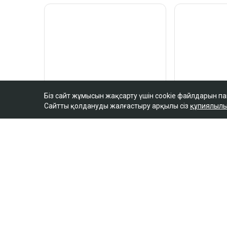
Біз сайт жұмысын жақсарту үшін cookie файлдарын п
Сайтты қолдануды жалғастыру арқылы сіз
құпиялылы