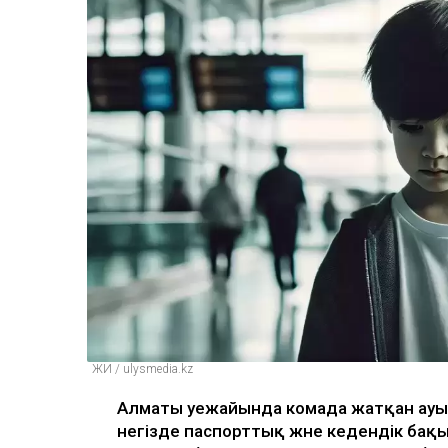
ЖИ / ulysmedia.kz
Алматы әуежайында комада жатқан ауы
негізде паспорттық және кедендік бақ