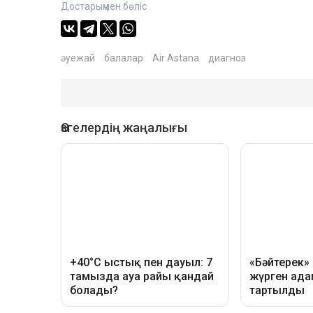
Достарыңмен бөліс
әуежай
балалар
Air Astana
диагноз