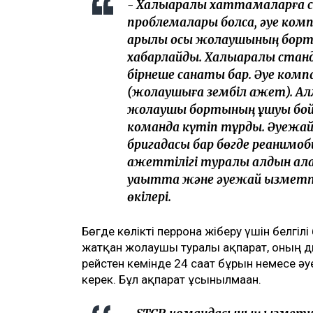
- Халықаралық хаттамаларға 
проблемалары болса, әуе ком
арқылы осы жолаушының борты
хабарлайды. Халықаралық ста
бірнеше санаты бар. Әуе комп
(жолаушыға зембіл қажет). А
жолаушы бортының ұшуы бой
команда күтіп тұрды. Әуежай
бригадасы бар бөгде реанимоб
қажеттілігі туралы алдын ала
уақытта және әуежай қызметтер
өкілері.
Бөгде көлікті перронға жіберу үшін белгілі
жатқан жолаушы туралы ақпарат, оның д
рейстен кемінде 24 сағат бұрын немесе әуе
керек. Бұл ақпарат ұсынылмаған.