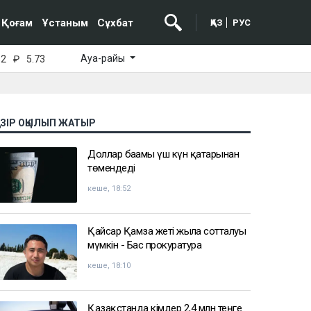
Қоғам
Ұстаным
Сұхбат
ҚАЗ
РУС
Ауа-райы
52
₽
5.73
АЗІР ОҚЫЛЫП ЖАТЫР
Доллар бағамы үш күн қатарынан
төмендеді
кеше, 18:52
Қайсар Қамза жеті жылға сотталуы
мүмкін - Бас прокуратура
кеше, 18:10
Қазақстанда кімдер 2,4 млн теңге