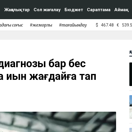
Жаңалықтар
Сол жағалау
Бюджет
Сараптама
Аймақ
адағы соғыс
#жемқорлық
#тағайындау
$
467.48
€
539.
Қ
диагнозы бар бес
 қиын жағдайға тап