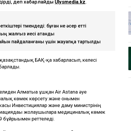
лдірді, деп хабарлайды
Ulysmedia.kz
.
еткіштері төмендеді: бұған не әсер етті
ың жалғыз иесі атанды
йын пайдаланғаны үшін жауапқа тартылды
 қазақстандық БАҚ-қа хабарласып, келесі
абарлады.
елиден Алматыға ұшқан Air Astana әуе
налық көмек көрсету және онымен
асы Инвестициялар және даму министрінің
виациядағы жолаушыларға медициналық көмек
9 бұйрығымен реттеледі.