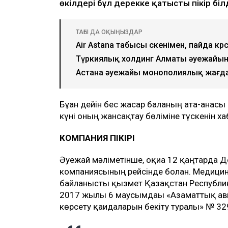
өкілдері бұл дерекке қатысты пікір бі
ТАҒЫ ДА ОҚЫҢЫЗДАР
Air Astana табысы өскенімен, пайда көрс
Түркиялық холдинг Алматы әуежайын
Астана әуежайы монополиялық жағда
Бұған дейін бес жасар баланың ата-анасы
күні оның жансақтау бөліміне түскенін х
КОМПАНИЯ ПІКІРІ
Әуежай мәліметінше, оқиға 12 қаңтарда Д
компаниясының рейсінде болған. Медици
байланысты қызмет Қазақстан Республик
2017 жылғы 6 маусымдағы «Азаматтық а
көрсету қағидаларын бекіту туралы» № 32