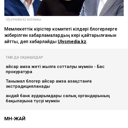
Ulysmedia.kz коллажы
Мемлекеттік кірістер комитеті өкілдері блогерлерге
жіберілген хабарламалардың кері қайтарылғанын
айтты, деп хабарлайды
Ulysmedia.kz
.
ТАҒЫ ДА ОҚЫҢЫЗДАР
Қайсар Қамза жеті жылға сотталуы мүмкін - Бас
прокуратура
Танымал блогер Қайсар Қамза Қазақстанға
экстрадицияланады
Қандай банк аударымдары салық органдарының
бақылауына түсуі мүмкін
МӘН-ЖАЙ