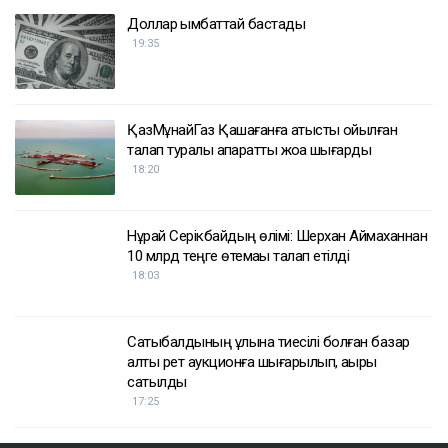
Доллар қымбаттай бастады
19:35
ҚазМұнайГаз Қашағанға қатысты қойылған
талап туралы ақпаратты жоққа шығарды
18:20
Нұрай Серікбайдың өлімі: Шерхан Аймаханнан
10 млрд теңге өтемақы талап етілді
18:03
Сатыбалдының ұлына тиесілі болған базар
алты рет аукционға шығарылып, ақыры
сатылды
17:25