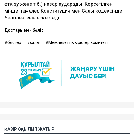
өткізу және т.б.) назар аударады. Көрсетілген
міндеттемелер Конституция мен Салық кодексінде
белгіленгенін ескертеді.
Достарыңмен бөліс
блогер
салық
Мемлекеттік кірістер комитеті
ҚАЗІР ОҚЫЛЫП ЖАТЫР