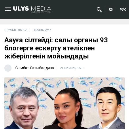
ҚАЗ
РУС
ULYSMEDIA.KZ
Жаңалықтар
Ақауға сілтейді: салық органы 93
блогерге ескерту қателікпен
жіберілгенін мойындады
Сымбат Сатыбалдина
21.02.2025, 15:31