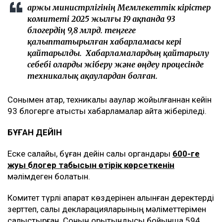
Қаржы министрлігінің Мемлекеттік кірістер
комитеті 2025 жылғы 19 ақпанда 93
блогердің 9,8 млрд. теңгеге
қалыптатырылған хабарламасы кері
қайтарылды. Хабарламалардың қайтарылу
себебі оларды жіберу және өңдеу процесінде
техникалық ақаулардан болған.
Сонымен қатар, техникалық ақаулар жойылғаннан кейін
93 блогерге қатысты хабарламалар қайта жіберіледі.
БҰҒАН ДЕЙІН
Еске салайық, бұған дейін салық органдары
600-ге
жуық блогер табысын өтірік көрсеткенін
мәлімдеген болатын.
Комитет түрлі ақпарат көздерінен алынған деректерді
зерттеп, салық декларацияларының мәліметтерімен
салыстырған. Соның қорытындысы бойынша 594