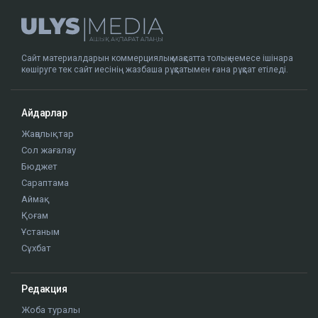
Сайт материалдарын коммерциялық мақсатта толық немесе ішінара
көшіруге тек сайт иесінің жазбаша рұқсатымен ғана рұқсат етіледі.
Айдарлар
Жаңалықтар
Сол жағалау
Бюджет
Сараптама
Аймақ
Қоғам
Ұстаным
Сұхбат
Редакция
Жоба туралы