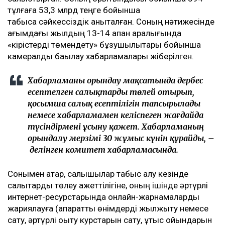
тұлғаға 53,3 млрд теңге бойынша
табысқа сәйкессіздік анықталған. Соның нәтижесінде
ағымдағы жылдың 13-14 ақпан аралығында
«кірістерді төмендету» бұзушылықтары бойынша
камералдық бақылау хабарламалары жіберілген.
Хабарламаны орындау мақсатында дербес
есептелген салықтарды төлей отырып,
қосымша салық есептілігін тапсырылады
немесе хабарламамен келіспеген жағдайда
түсіндірмені ұсыну қажет. Хабарламаның
орындалу мерзімі 30 жұмыс күнін құрайды, –
делінген комитет хабарламасында.
Сонымен қатар, салықшылар табыс алу кезінде
салықтарды төлеу қажеттілігіне, оның ішінде әртүрлі
интернет-ресурстарында онлайн-жарнамаларды
жариялауға (ақпараттық өнімдерді жылжыту немесе
сату, әртүрлі оқыту курстарын сату, ұтыс ойындарын