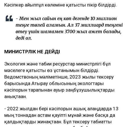
Кәсіпкер айыппұл көлеміне қатысты пікір білдірді.
- Мен жыл сайын ең көп дегенде 10 миллион
теңге төлей аламын. Ал 37 миллиард теңгені
өтеу үшін шамамен 3700 жыл қажет болады,
деді ол.
МИНИСТРЛІК НЕ ДЕЙДІ
Экология және табиғи ресурстар министрлігі бұл
мәселеге қатысты өз ұстанымын білдірді.
Ведомствоның мәліметінше, 2023 жылғы тексеру
барысында Атырау облысының экологтары
кәсіпорын тарапынан ауыр заңбұзушылықтарды
анықтаған.
- 2022 жылдан бері кәсіпорын ашық алаңдарда 13
мың тоннадан астам қауіпті мұнай және басқа да
қалдықтарды жинақтаған. Бұл тексеру табиғатты