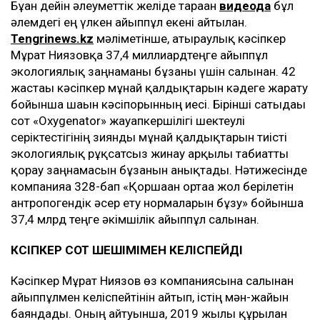
Бұған дейін әлеуметтік желіде тараған
видеода
бұл
әлемдегі ең үлкен айыппұл екені айтылған.
Tengrinews.kz
мәліметінше, атыраулық кәсіпкер
Мұрат Ниязовқа 37,4 миллиардтеңге айыппұл
экологиялық заңнаманы бұзғаны үшін салынған. 42
жастағы кәсіпкер мұнай қалдықтарын кәдеге жарату
бойынша шағын кәсіпорынның иесі. Бірінші сатыдағы
сот «Oxygenator» жауапкершілігі шектеулі
серіктестігінің зиянды мұнай қалдықтарын тиісті
экологиялық рұқсатсыз жинау арқылы табиғатты
қорғау заңнамасын бұзғанын анықтады. Нәтижесінде
компанияға 328-бап «Қоршаған ортаға жол берілетін
антропогендік әсер ету нормаларын бұзу» бойынша
37,4 млрд теңге әкімшілік айыппұл салынған.
КӘСІПКЕР СОТ ШЕШІМІМЕН КЕЛІСПЕЙДІ
Кәсіпкер Мұрат Ниязов өз компаниясына салынған
айыппұлмен келіспейтінін айтып, істің мән-жайын
баяндады. Оның айтуынша, 2019 жылы құрылған