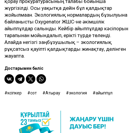
қорғау прокуратурасының талабы бойынша
жүргізілді. Осы уақытқа дейін бұл қалдықтар
жойылмаған. Экологиялық нормалардың бұзылуына
байланысты Oxygenator ЖШС-не әкімшілік
айыппұлдар салынды. Кейбір айыппұлдар кәсіпорын
тарапынан мойындалып, ерікті түрде төленді.
Алайда негізгі заңбұзушылық – экологиялық
рұқсатсыз қауіпті қалдықтарды жинақтау, делінген
жауапта.
Достарыңмен бөліс
кәсіпкер
сот
Атырау
экология
айыппұл