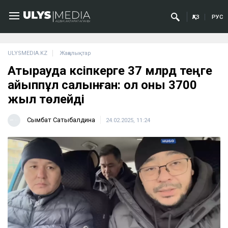
ҚАЗ
РУС
ULYSMEDIA.KZ
Жаңалықтар
Атырауда кәсіпкерге 37 млрд теңге
айыппұл салынған: ол оны 3700
жыл төлейді
Сымбат Сатыбалдина
24.02.2025, 11:24