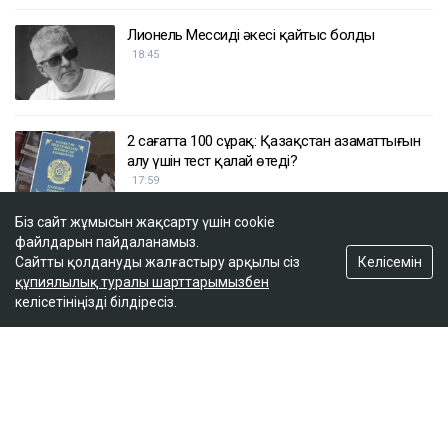
Лионель Мессидің әкесі қайтыс болды
18:45
2 сағатта 100 сұрақ: Қазақстан азаматтығын
алу үшін тест қалай өтеді?
17:59
Біз сайт жұмысын жақсарту үшін cookie
файлдарын пайдаланамыз.
Бельгия королі Филипп Қазақстанға
Келісемін
Сайтты қолдануды жалғастыру арқылы сіз
мемлекеттік сапармен келеді
құпиялылық туралы шарттарымызбен
17:25
келісетініңізді білдіресіз.
ULYSMEDIA.KZ
Жаңалықтар
«Заңда бір жыл күту керек деп
жазылмаған»: марқұм