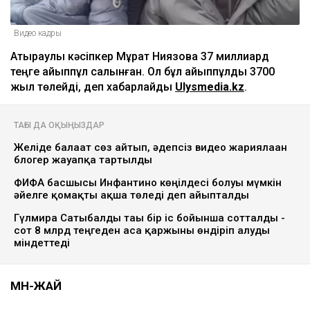
Видео кадры
Атыраулық кәсіпкер Мұрат Ниязовқа 37 миллиард
теңге айыппұл салынған. Ол бұл айыппұлды 3700
жыл төлейді, деп хабарлайды
Ulysmedia.kz
.
ТАҒЫ ДА ОҚЫҢЫЗДАР
Желіде балағат сөз айтып, әдепсіз видео жариялаған
блогер жауапқа тартылды
ФИФА басшысы Инфантино көңілдесі болуы мүмкін
әйелге қомақты ақша төледі деп айыпталды
Гүлмира Сатыбалды тағы бір іс бойынша сотталды -
сот 8 млрд теңгеден аса қаржыны өндіріп алуды
міндеттеді
МӘН-ЖАЙ