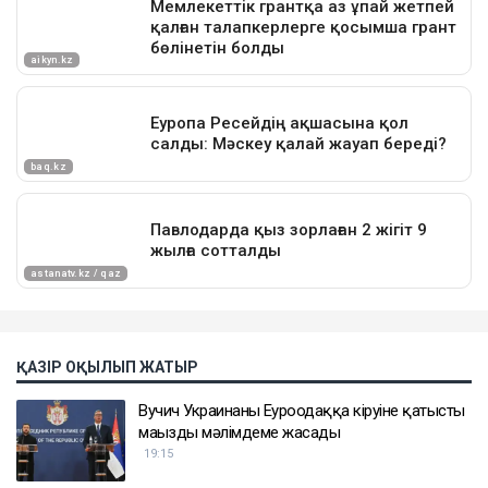
ҚАЗІР ОҚЫЛЫП ЖАТЫР
Вучич Украинаның Еуроодаққа кіруіне қатысты
маңызды мәлімдеме жасады
19:15