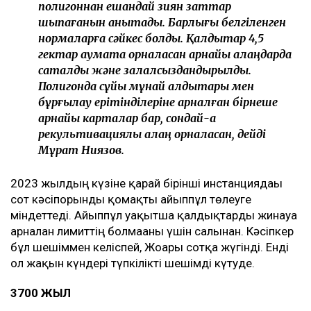
полигоннан ешқандай зиян заттар
шықпағанын анықтады. Барлығы белгіленген
нормаларға сәйкес болды. Қалдықтар 4,5
гектар аумақта орналасқан арнайы алаңдарда
сақталды және залалсыздандырылды.
Полигонда сұйық мұнай қалдықтары мен
бұрғылау ерітінділеріне арналған бірнеше
арнайы карталар бар, сондай-ақ
рекультивациялық алаң орналасқан, дейді
Мұрат Ниязов.
2023 жылдың күзіне қарай бірінші инстанциядағы
сот кәсіпорынды қомақты айыппұл төлеуге
міндеттеді. Айыппұл уақытша қалдықтарды жинауға
арналған лимиттің болмағаны үшін салынған. Кәсіпкер
бұл шешіммен келіспей, Жоғарғы сотқа жүгінді. Енді
ол жақын күндері түпкілікті шешімді күтуде.
3700 ЖЫЛ