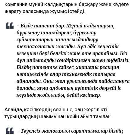
компания мұнай қалдықтарын басқару және кәдеге
жарату саласында жұмыс істейді.
- Бізде патент бар. Мұнай қалдықтарын,
бұрғылау шламдарын, бұрғылау
сұйықтықтарын залалсыздандыру
технологиясын жасадық. Бұл әдіс кеңестік
кезеңнен бері белгілі және өте қарапайым. Біз
бұл қалдықтарды сөндірілмеген әкпен өңдейміз.
Біздің патентке сәйкес, химиялық реакция
нәтижесінде олар техногендік топыраққа
айналады. Оны жол құрылысында пайдалануға
болады, яғни қалдықтың қауіптілік деңгейі іс
жүзінде жойылады, дейді кәсіпкер.
Алайда, кәсіпкердің сөзінше, оған жергілікті
тұрғындардың шағымынан кейін айып тағылған.
- Тәуелсіз экологиялық сараптамалар біздің